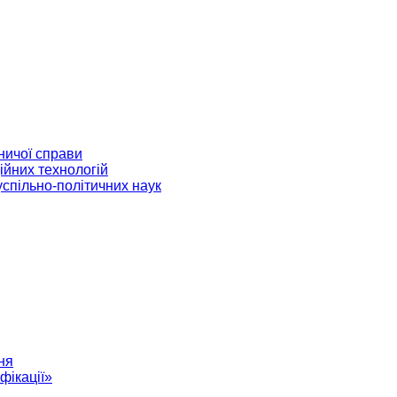
ничої справи
ійних технологій
успільно-політичних наук
ня
фікації»