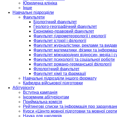
Юридична клініка
Інше
Навчальні підрозділи
Факультети
Біологічний факультет
Геолого-географічний факультет
Економіко-правовий факультет
Факультет гідрометеорології і екології
Факультет історії і філології
Факультет журналістики, реклами та видав
Факультет математики, фізики та інформац
Факультет міжнародних відносин, медіа і с
Факультет психології та соціальної роботи
Факультет романо-германської філології
Філологічний факультет
Факультет хімії та фармації
Навчальні підрозділи іншого формату
Кафедра військової підготовки
Абітурієнту
Вступна кампанія
Іноземним абітурієнтам
Приймальна комісія
Рейтингові списки та інформація про зарахуван
Курси «Центр мовної підготовки та мовної серти
Наука для школярів