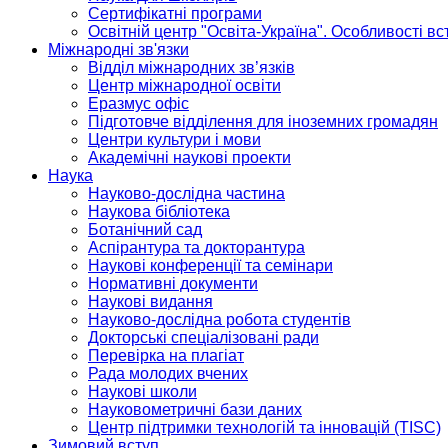
Сертифікатні програми
Освітній центр "Освіта-Україна". Особливості в
Міжнародні зв'язки
Відділ міжнародних зв’язків
Центр міжнародної освіти
Еразмус офіс
Підготовче відділення для іноземних громадян
Центри культури і мови
Академічні наукові проекти
Наука
Науково-дослідна частина
Наукова бібліотека
Ботанічний сад
Аспірантура та докторантура
Наукові конференції та семінари
Нормативні документи
Наукові видання
Науково-дослідна робота студентів
Докторські спеціалізовані ради
Перевірка на плагіат
Рада молодих вчених
Наукові школи
Науковометричні бази даних
Центр підтримки технологій та інновацій (TISC)
Зимовий вступ