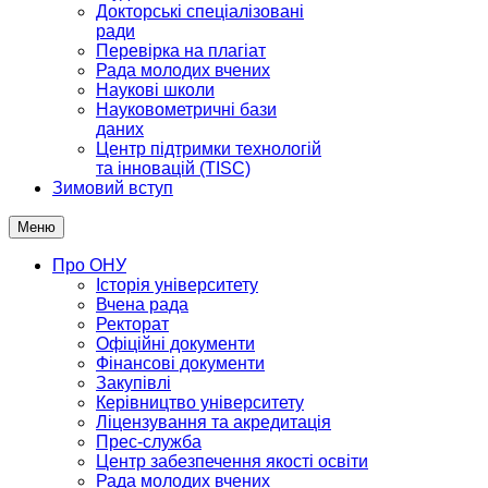
Докторські спеціалізовані
ради
Перевірка на плагіат
Рада молодих вчених
Наукові школи
Науковометричні бази
даних
Центр підтримки технологій
та інновацій (TISC)
Зимовий вступ
Меню
Про ОНУ
Історія університету
Вчена рада
Ректорат
Офіційні документи
Фінансові документи
Закупівлі
Керівництво університету
Ліцензування та акредитація
Прес-служба
Центр забезпечення якості освіти
Рада молодих вчених