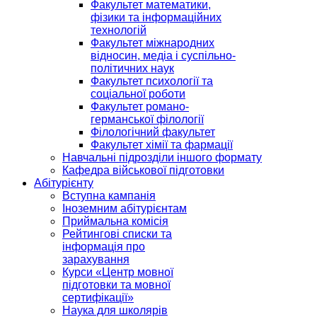
Факультет математики,
фізики та інформаційних
технологій
Факультет міжнародних
відносин, медіа і суспільно-
політичних наук
Факультет психології та
соціальної роботи
Факультет романо-
германської філології
Філологічний факультет
Факультет хімії та фармації
Навчальні підрозділи іншого формату
Кафедра військової підготовки
Абітурієнту
Вступна кампанія
Іноземним абітурієнтам
Приймальна комісія
Рейтингові списки та
інформація про
зарахування
Курси «Центр мовної
підготовки та мовної
сертифікації»
Наука для школярів