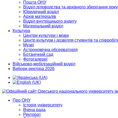
Пошта ОНУ
Відділ діловодства та архівного зберігання док
Юридичний відділ
Архів матеріалів
Відділ внутрішнього аудиту
Матеріальний відділ
Культура
Центри культури і мови
Центр культури і дозвілля студентів та співробіт
Музеї
Астрономічна обсерваторія
Ботанічний сад
Фотогалереї
Військово-мобілізаційний відділ
Вибори ректора 2026
Про ОНУ
Історія університету
Вчена рада
Ректорат