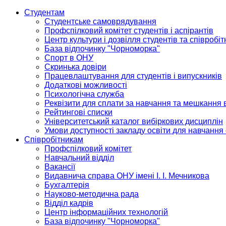
Студентам
Студентське самоврядування
Профспілковий комітет студентів і аспірантів
Центр культури і дозвілля студентів та співробіт
База відпочинку "Чорноморка"
Спорт в ОНУ
Скринька довіри
Працевлаштування для студентів і випускників
Додаткові можливості
Психологічна служба
Реквізити для сплати за навчання та мешкання 
Рейтингові списки
Університетський каталог вибіркових дисциплін
Умови доступності закладу освіти для навчання
Співробітникам
Профспілковий комітет
Навчальний відділ
Вакансії
Видавнича справа ОНУ імені І. І. Мечникова
Бухгалтерія
Науково-методична рада
Відділ кадрів
Центр інформаційних технологій
База відпочинку "Чорноморка"