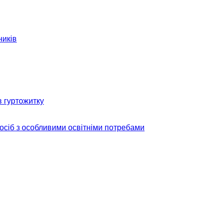
ників
в гуртожитку
 осіб з особливими освітніми потребами