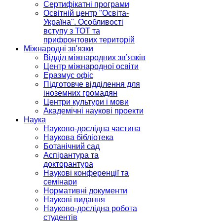
Сертифікатні програми
Освітній центр "Освіта-
Україна". Особливості
вступу з ТОТ та
прифронтових територій
Міжнародні зв'язки
Відділ міжнародних зв’язків
Центр міжнародної освіти
Еразмус офіс
Підготовче відділення для
іноземних громадян
Центри культури і мови
Академічні наукові проекти
Наука
Науково-дослідна частина
Наукова бібліотека
Ботанічний сад
Аспірантура та
докторантура
Наукові конференції та
семінари
Нормативні документи
Наукові видання
Науково-дослідна робота
студентів