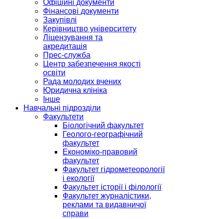
Офіційні документи
Фінансові документи
Закупівлі
Керівництво університету
Ліцензування та
акредитація
Прес-служба
Центр забезпечення якості
освіти
Рада молодих вчених
Юридична клініка
Інше
Навчальні підрозділи
Факультети
Біологічний факультет
Геолого-географічний
факультет
Економіко-правовий
факультет
Факультет гідрометеорології
і екології
Факультет історії і філології
Факультет журналістики,
реклами та видавничої
справи