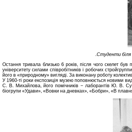
.Студенти біля 
Остання тривала близько 6 років, після чого скелет був
університету силами співробітників і робочих стройгрупп
його в «природному» вигляді. За виконану роботу колектив
У 1960-ті роки експозиція музею поповнюється новими вид
С. В. Михайлова, його помічників − лаборантів Ю. В. С
біогрупи «Удави», «Вовки на дневках», «Бобри», «В плавня