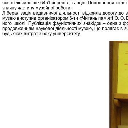
яке включило ще 6451 черепів ссавців. Поповнення колекці
значну частину музейної роботи.
Лібералізація видавничої діяльності відкрила дорогу до 
музею виступив організатором 6-ти «Читань пам'яті О. О. 
його школі. Публікація фауністичних знахідок – одна з 
продовженням наукової діяльності музею, що полягає в зб
будь-яких витрат з боку університету.