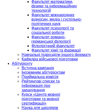
Факультет математики,
фізики та інформаційних
технологій
Факультет міжнародних
відносин, медіа і суспільно-
політичних наук
Факультет психології та
соціальної роботи
Факультет романо-
германської філології
Філологічний факультет
Факультет хімії та фармації
Навчальні підрозділи іншого формату
Кафедра військової підготовки
Абітурієнту
Вступна кампанія
Іноземним абітурієнтам
Приймальна комісія
Рейтингові списки та
інформація про
зарахування
Курси «Центр мовної
підготовки та мовної
сертифікації»
Наука для школярів