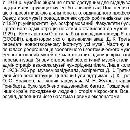
У 1919 р. музейне зібрання стало доступним для відвідув
відкрити для трудящих музеї і ботанічний сад. Пояснення
цією просвітницькою діяльністю в. о. ординарного професо
Одесу, в зоомузеї проводилася екскурсія робітників-заліз
У 1920 р. університет був розформований. Факультети були 
Проте його адміністрація негативно ставилася до музеїв. В
1929 р. Комісаріатом Освіти на базі дослідних кафедр біоло
(ЗООБІН), директором якого призначили акад. Д. К. Трет
передати новоствореному інституту усі музеї. Частину е
почалася реорганізація зоологічного і зоотомического музеї
Реорганізований музей не мав штатних одиниць крім завід
перемонтував. Знову створений зоологічний музей стали від
адміністрація вважала музей чужорідним тілом. Лише коли н
У 1933-1936 рр. музеєм завідувала, аспірантка Д. К. Трет
ідея його реконструкції. Ці плани були підтримані Д. К. 
О. О. Браунер, заступник завідувача М. Н. Жуков, старш
Гринбарта, було зроблено надзвичайно багато. Розширені 
інших країн; походження людини; історія мікроскопа. Все
розділ, доповнити його багатьма новими експонатами.