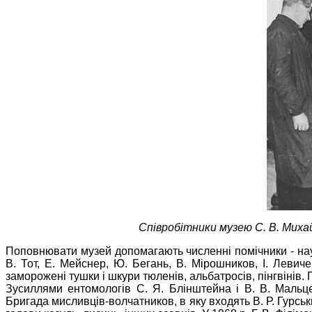
Співробітники музею С. В. Михайл
Поповнювати музей допомагають численні помічники - наук
В. Тот, Е. Мейснер, Ю. Бегань, В. Мірошников, І. Левиче
заморожені тушки і шкури тюленів, альбатросів, пінгвінів.
Зусиллями ентомологів С. Я. Блінштейна і В. В. Мальце
Бригада мисливців-волчатников, в яку входять В. Р. Гурсь