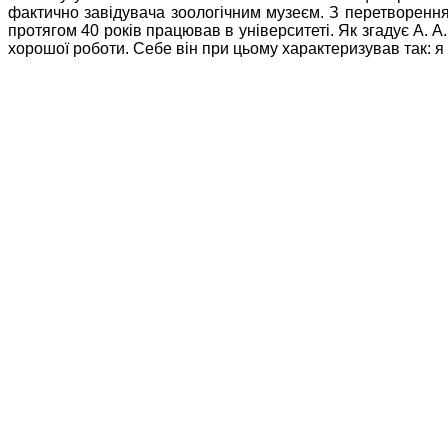
фактично завідувача зоологічним музеєм. З перетворенням
протягом 40 років працював в університеті. Як згадує А. А
хорошої роботи. Себе він при цьому характеризував так: я 