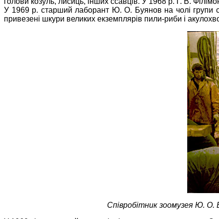
голови козуль, лисиць, інших ссавців. У 1968 р. Г. В. Філі
У 1969 р. старший лаборант Ю. О. Буянов на чолі групи с
привезені шкури великих екземплярів пили-риби і акулохвос
Співробітник зоомузея Ю. О. 