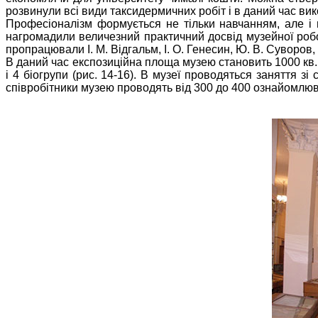
розвинули всі види таксидермичних робіт і в даний час вико
Професіоналізм формується не тільки навчанням, але і 
нагромадили величезний практичний досвід музейної робот
пропрацювали І. М. Відгальм, І. О. Генесин, Ю. В. Суворов, 
В даний час експозиційна площа музею становить 1000 кв. 
і 4 біогрупи (рис. 14-16). В музеї проводяться заняття з
співробітники музею проводять від 300 до 400 ознайомлюв