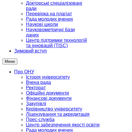
Докторські спеціалізовані
ради
Перевірка на плагіат
Рада молодих вчених
Наукові школи
Науковометричні бази
даних
Центр підтримки технологій
та інновацій (TISC)
Зимовий вступ
Меню
Про ОНУ
Історія університету
Вчена рада
Ректорат
Офіційні документи
Фінансові документи
Закупівлі
Керівництво університету
Ліцензування та акредитація
Прес-служба
Центр забезпечення якості освіти
Рада молодих вчених