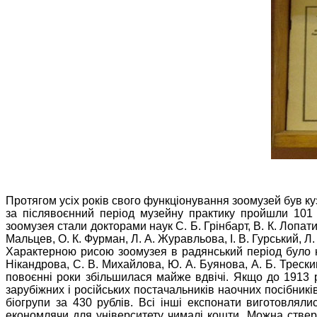
Протягом усіх років свого функціонування зоомузей був куз
за післявоєнний період музейну практику пройшли 101 о
зоомузея стали докторами наук С. Б. Грінбарт, В. К. Лопати
Мальцев, О. К. Фурман, Л. А. Журавльова, І. В. Гурський, Л.
Характерною рисою зоомузея в радянський період було на
Нікандрова, С. В. Михайлова, Ю. А. Буянова, А. Б. Трескин
повоєнні роки збільшилася майже вдвічі. Якщо до 1913 р
зарубіжних і російських постачальників наочних посібників
біогрупи за 430 рублів. Всі інші експонати виготовлял
економлячи для університету чималі кошти. Можна ствер