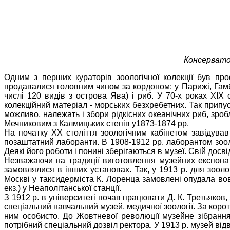
Консерватор
Одним з перших кураторів зоологічної колекції був про
продавалися головним чином за кордоном: у Парижі, Гамбур
числі 120 видів з острова Ява) і риб. У 70-х роках ХІХ 
колекційний матеріал - морських безхребетних. Так припуск
можливо, належать і збори рідкісних океанічних риб, зробл
Мечниковим з Калмицьких степів у1873-1874 рр.
На початку ХХ століття зоологічним кабінетом завідував
позаштатний лаборанти. В 1908-1912 рр. лаборантом зоол
Деякі його роботи і понині зберігаються в музеї. Свій досві
Незважаючи на традиції виготовлення музейних експонат
замовлялися в інших установах. Так, у 1913 р. для зоол
Москві у таксидерміста К. Лоренца замовлені опудала вов
екз.) у Неаполітанської станції.
З 1912 р. в університеті почав працювати Д. К. Третьяков,
спеціальний навчальний музей, медичної зоології. За корот
ним особисто. До Жовтневої революції музейне зібранн
потрібний спеціальний дозвіл ректора. У 1913 р. музей від