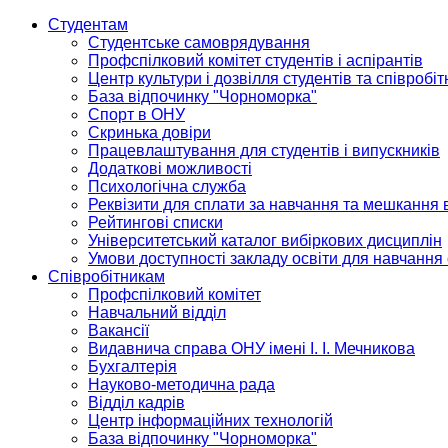
Студентам
Студентське самоврядування
Профспілковий комітет студентів і аспірантів
Центр культури і дозвілля студентів та співробіт
База відпочинку "Чорноморка"
Спорт в ОНУ
Скринька довіри
Працевлаштування для студентів і випускників
Додаткові можливості
Психологічна служба
Реквізити для сплати за навчання та мешкання 
Рейтингові списки
Університетський каталог вибіркових дисциплін
Умови доступності закладу освіти для навчання
Співробітникам
Профспілковий комітет
Навчальний відділ
Вакансії
Видавнича справа ОНУ імені І. І. Мечникова
Бухгалтерія
Науково-методична рада
Відділ кадрів
Центр інформаційних технологій
База відпочинку "Чорноморка"