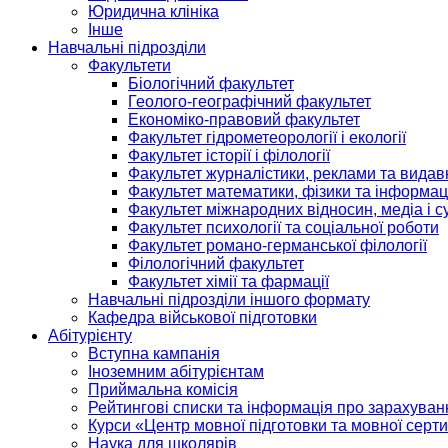
Юридична клініка
Інше
Навчальні підрозділи
Факультети
Біологічний факультет
Геолого-географічний факультет
Економіко-правовий факультет
Факультет гідрометеорології і екології
Факультет історії і філології
Факультет журналістики, реклами та видав
Факультет математики, фізики та інформац
Факультет міжнародних відносин, медіа і с
Факультет психології та соціальної роботи
Факультет романо-германської філології
Філологічний факультет
Факультет хімії та фармації
Навчальні підрозділи іншого формату
Кафедра військової підготовки
Абітурієнту
Вступна кампанія
Іноземним абітурієнтам
Приймальна комісія
Рейтингові списки та інформація про зарахуван
Курси «Центр мовної підготовки та мовної серти
Наука для школярів