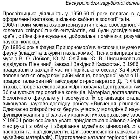
Екскурсію для зарубіжної делег
Просвітницька діяльність у 1950-60-ті роки полягає в 
оформленні виставок, шкільних кабінетів зоології та ін.
1960-ті роки можна охарактеризувати як час своєрідного 
колектив співробітників-ентузіастів, які були досвідче
країні, стійке фінансування, добровільні помічники, роз
наукові колекції.
До 1980-х років фауна Причорномор'я в експозиції музею 
фауну (кладки та шкурки птахів, комах). Тісна співпраця в
музею В. О. Лобков, Ю. М. Олійник, Ю. В. Шильниковськи
відвідують Північний Кавказ і Західний Казахстан. З 1986
працювали в західній частині Індійського океану. За 4 ре
поповнюється опудалом риби-місяця, переданої музею Н. 
працює талановитий таксидерміст-реставратор Д. Р. Філ
птахів, створена експозиція «Орнітофауна Центральної А
Збільшується теріологічна колекція. Матеріал доставляєт
біологічного факультету і зоомузею. Їх організація ста
виконував науково-дослідну роботу «Вивчення різноякіс
Одночасно співробітники беруть участь у молодіжній наук
функціонування цієї залози у крапчастих ховрахів, яке зав
У 1980-і роки особлива увага приділяється обліково-збер
«Інструкції з обліку і зберігання музейних цінностей...
паспорти та інші документи. Для забезпечення навчальног
музейних матеріалів). Підготовлено каталог теріологічної к