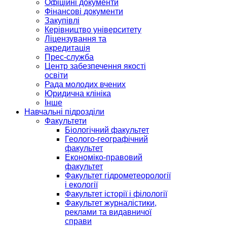
Офіційні документи
Фінансові документи
Закупівлі
Керівництво університету
Ліцензування та
акредитація
Прес-служба
Центр забезпечення якості
освіти
Рада молодих вчених
Юридична клініка
Інше
Навчальні підрозділи
Факультети
Біологічний факультет
Геолого-географічний
факультет
Економіко-правовий
факультет
Факультет гідрометеорології
і екології
Факультет історії і філології
Факультет журналістики,
реклами та видавничої
справи