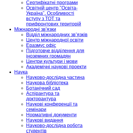
Сертифікатні програми
Освітній центр "Освіта-
Україна". Особливості
вступу з ТОТ та
прифронтових територій
Міжнародні зв'язки
Відділ міжнародних зв’язків
Центр міжнародної освіти
Еразмус офіс
Підготовче відділення для
іноземних громадян
Центри культури і мови
Академічні наукові проекти
Наука
Науково-дослідна частина
Наукова бібліотека
Ботанічний сад
Аспірантура та
докторантура
Наукові конференції та
семінари
Нормативні документи
Наукові видання
Науково-дослідна робота
студентів