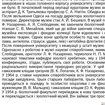
замуровані в нішах головного корпусу університету і збе
не було. В початковий період окупації куратором музею 
аспірант Д. К. Третьякова професор С. А. Нікітін. Обидва 
Після звільнення Одеси на посаду директора зоологічного
помирає. Директором музею стає А. Й. Бешевлі. В музей пове
Ф. Назаренко, А. Я. Слободяник, які закінчили біологічний
пізніше С. В. Михайлов, який ще до війни закінчив спеці
музейна експозиція і фондові колекції були відновлені 
великих тварин. Одних вони здобули особисто під час екс
лама, антилопи, страуси, удави, лев) і китобійна флотилія 
Після повернення університету з евакуації у штаті музею
Одночасно з роботою в музеї наукові співробітники, якими 
Слободяник, орнітолог Л. Ф. Назаренко, териологи Н. П. Мі
наукової тематики кафедри зоології хребетних, яку з 19
конференціях, з'їздах, публікують свої роботи. Основн
раціонального використання природних ресурсів. У цей 
гамазовим кліщам гризунів (В. К. Лопатин, К. Ф. Назаренко,
У 1964 р. ставки наукових співробітників всіх університ
посади завідувача, трьох старших лаборантів, трьох лабор
проводиться в порядку їх особистої ініціативи і не фі
жужелицям (В. В. Мальцев), гамазовим кліщам (О. К. Фурман
У 1954 р. біологічний факультет переїжджає в нову трипо
ж перекладається і зоологічний музей. Він займає три прос