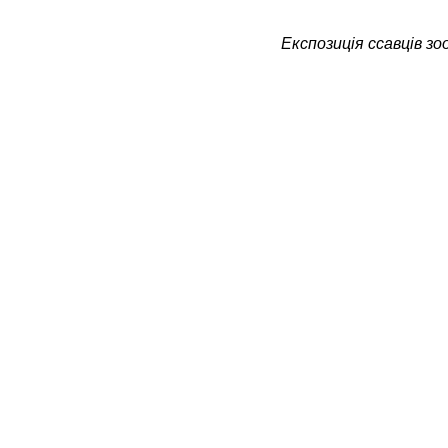
Експозиція ссавців зо