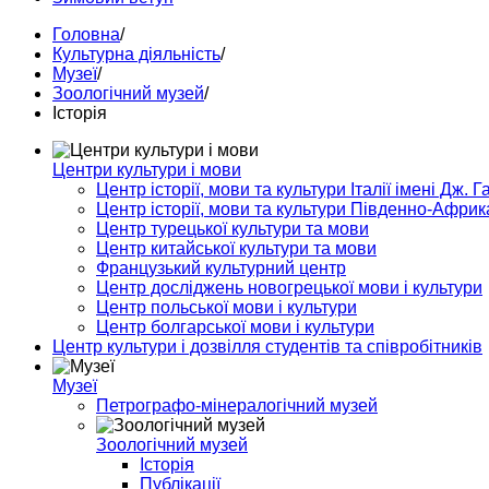
Головна
/
Культурна діяльність
/
Музеї
/
Зоологічний музей
/
Історія
Центри культури і мови
Центр історії, мови та культури Італії імені Дж. Г
Центр історії, мови та культури Південно-Африк
Центр турецької культури та мови
Центр китайської культури та мови
Французький культурний центр
Центр досліджень новогрецької мови і культури
Центр польської мови і культури
Центр болгарської мови і культури
Центр культури і дозвілля студентів та співробітників
Музеї
Петрографо-мінералогічний музей
Зоологічний музей
Історія
Публікації