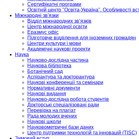
Сертифікатні програми
Освітній центр "Освіта-Україна". Особливості в
Міжнародні зв'язки
Відділ міжнародних зв’язків
Центр міжнародної освіти
Еразмус офіс
Підготовче відділення для іноземних громадян
Центри культури і мови
Академічні наукові проекти
Наука
Науково-дослідна частина
Наукова бібліотека
Ботанічний сад
Аспірантура та докторантура
Наукові конференції та семінари
Нормативні документи
Наукові видання
Науково-дослідна робота студентів
Докторські спеціалізовані ради
Перевірка на плагіат
Рада молодих вчених
Наукові школи
Науковометричні бази даних
Центр підтримки технологій та інновацій (TISC)
Зимовий вступ