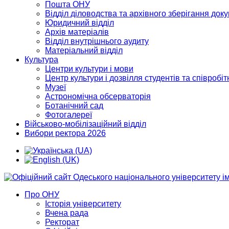
Пошта ОНУ
Відділ діловодства та архівного зберігання док
Юридичний відділ
Архів матеріалів
Відділ внутрішнього аудиту
Матеріальний відділ
Культура
Центри культури і мови
Центр культури і дозвілля студентів та співробіт
Музеї
Астрономічна обсерваторія
Ботанічний сад
Фотогалереї
Військово-мобілізаційний відділ
Вибори ректора 2026
Про ОНУ
Історія університету
Вчена рада
Ректорат