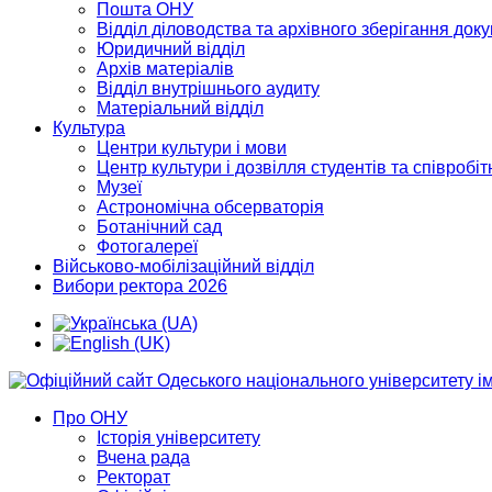
Пошта ОНУ
Відділ діловодства та архівного зберігання док
Юридичний відділ
Архів матеріалів
Відділ внутрішнього аудиту
Матеріальний відділ
Культура
Центри культури і мови
Центр культури і дозвілля студентів та співробіт
Музеї
Астрономічна обсерваторія
Ботанічний сад
Фотогалереї
Військово-мобілізаційний відділ
Вибори ректора 2026
Про ОНУ
Історія університету
Вчена рада
Ректорат