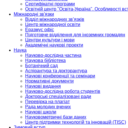
Сертифікатні програми
Освітній центр "Освіта-Україна". Особливості в
Міжнародні зв'язки
Відділ міжнародних зв’язків
Центр міжнародної освіти
Еразмус офіс
Підготовче відділення для іноземних громадян
Центри культури і мови
Академічні наукові проекти
Наука
Науково-дослідна частина
Наукова бібліотека
Ботанічний сад
Аспірантура та докторантура
Наукові конференції та семінари
Нормативні документи
Наукові видання
Науково-дослідна робота студентів
Докторські спеціалізовані ради
Перевірка на плагіат
Рада молодих вчених
Наукові школи
Науковометричні бази даних
Центр підтримки технологій та інновацій (TISC)
Зимовий вступ