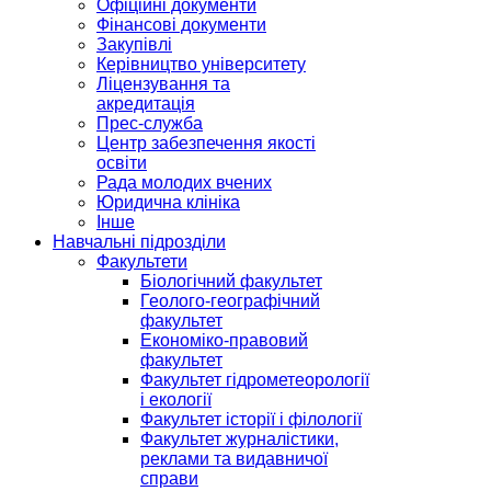
Офіційні документи
Фінансові документи
Закупівлі
Керівництво університету
Ліцензування та
акредитація
Прес-служба
Центр забезпечення якості
освіти
Рада молодих вчених
Юридична клініка
Інше
Навчальні підрозділи
Факультети
Біологічний факультет
Геолого-географічний
факультет
Економіко-правовий
факультет
Факультет гідрометеорології
і екології
Факультет історії і філології
Факультет журналістики,
реклами та видавничої
справи