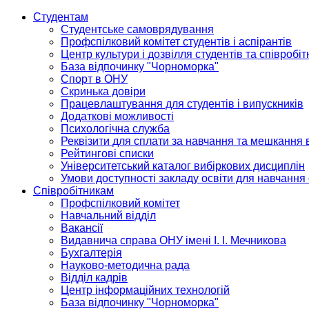
Студентам
Студентське самоврядування
Профспілковий комітет студентів і аспірантів
Центр культури і дозвілля студентів та співробіт
База відпочинку "Чорноморка"
Спорт в ОНУ
Скринька довіри
Працевлаштування для студентів і випускників
Додаткові можливості
Психологічна служба
Реквізити для сплати за навчання та мешкання 
Рейтингові списки
Університетський каталог вибіркових дисциплін
Умови доступності закладу освіти для навчання
Співробітникам
Профспілковий комітет
Навчальний відділ
Вакансії
Видавнича справа ОНУ імені І. І. Мечникова
Бухгалтерія
Науково-методична рада
Відділ кадрів
Центр інформаційних технологій
База відпочинку "Чорноморка"