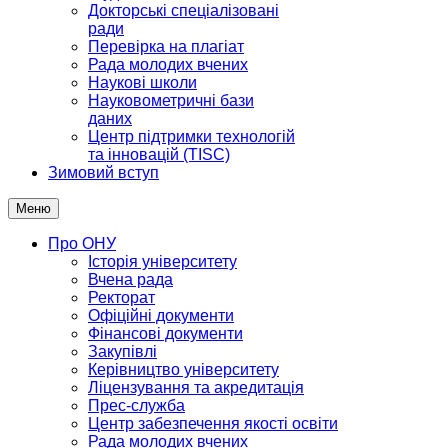
Докторські спеціалізовані
ради
Перевірка на плагіат
Рада молодих вчених
Наукові школи
Науковометричні бази
даних
Центр підтримки технологій
та інновацій (TISC)
Зимовий вступ
Меню
Про ОНУ
Історія університету
Вчена рада
Ректорат
Офіційні документи
Фінансові документи
Закупівлі
Керівництво університету
Ліцензування та акредитація
Прес-служба
Центр забезпечення якості освіти
Рада молодих вчених