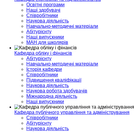
Освітні програми
Наші здобувачі
Співробітники
Наукова діяльність
Навчально-методичні матеріали
Абітурієнту
Наші випускники
МАН для школярів
Кафедра обліку і фінансів
Абітурієнту
Навчально-методичні матеріали
Історія кафедри
Співробітники
Підвищення кваліфікації
Наукова діяльність
Наукова робота здобувачів
Міжнародна діяльність
Наші випускники
Кафедра публічного управління та адміністрування
Співробітники
Абітурієнту
Наукова діяльність