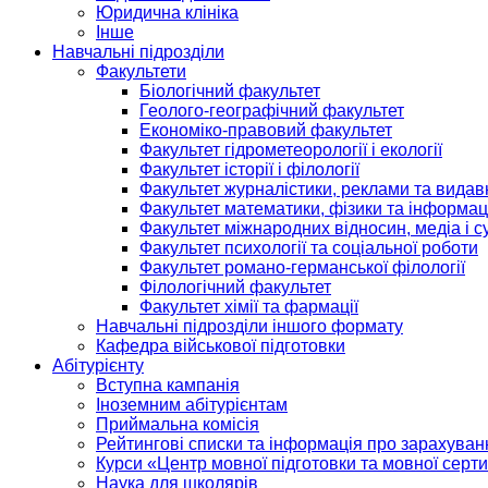
Юридична клініка
Інше
Навчальні підрозділи
Факультети
Біологічний факультет
Геолого-географічний факультет
Економіко-правовий факультет
Факультет гідрометеорології і екології
Факультет історії і філології
Факультет журналістики, реклами та видав
Факультет математики, фізики та інформац
Факультет міжнародних відносин, медіа і с
Факультет психології та соціальної роботи
Факультет романо-германської філології
Філологічний факультет
Факультет хімії та фармації
Навчальні підрозділи іншого формату
Кафедра військової підготовки
Абітурієнту
Вступна кампанія
Іноземним абітурієнтам
Приймальна комісія
Рейтингові списки та інформація про зарахуван
Курси «Центр мовної підготовки та мовної серти
Наука для школярів