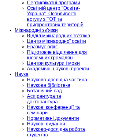
Сертифікатні програми
Освітній центр "Освіта-
Україна". Особливості
вступу з ТОТ та
прифронтових територій
Міжнародні зв'язки
Відділ міжнародних зв’язків
Центр міжнародної освіти
Еразмус офіс
Підготовче відділення для
іноземних громадян
Центри культури і мови
Академічні наукові проекти
Наука
Науково-дослідна частина
Наукова бібліотека
Ботанічний сад
Аспірантура та
докторантура
Наукові конференції та
семінари
Нормативні документи
Наукові видання
Науково-дослідна робота
студентів