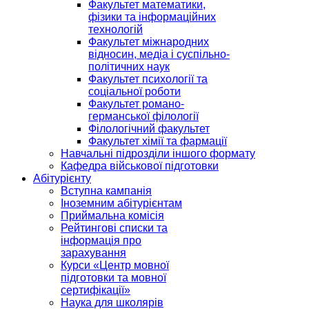
Факультет математики,
фізики та інформаційних
технологій
Факультет міжнародних
відносин, медіа і суспільно-
політичних наук
Факультет психології та
соціальної роботи
Факультет романо-
германської філології
Філологічний факультет
Факультет хімії та фармації
Навчальні підрозділи іншого формату
Кафедра військової підготовки
Абітурієнту
Вступна кампанія
Іноземним абітурієнтам
Приймальна комісія
Рейтингові списки та
інформація про
зарахування
Курси «Центр мовної
підготовки та мовної
сертифікації»
Наука для школярів