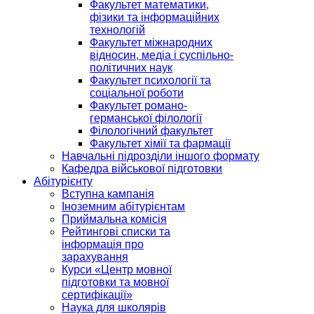
Факультет математики,
фізики та інформаційних
технологій
Факультет міжнародних
відносин, медіа і суспільно-
політичних наук
Факультет психології та
соціальної роботи
Факультет романо-
германської філології
Філологічний факультет
Факультет хімії та фармації
Навчальні підрозділи іншого формату
Кафедра військової підготовки
Абітурієнту
Вступна кампанія
Іноземним абітурієнтам
Приймальна комісія
Рейтингові списки та
інформація про
зарахування
Курси «Центр мовної
підготовки та мовної
сертифікації»
Наука для школярів