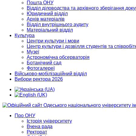
Пошта ОНУ
Відділ діловодства та архівного зберігання док
Юридичний відділ
Архів матеріалів
Відділ внутрішнього аудиту
Матеріальний відділ
Культура
Центри культури і мови
Центр культури і дозвілля студентів та співробіт
Музеї
Астрономічна обсерваторія
Ботанічний сад
Фотогалереї
Військово-мобілізаційний відділ
Вибори ректора 2026
Про ОНУ
Історія університету
Вчена рада
Ректорат