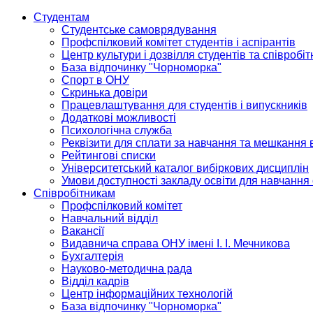
Студентам
Студентське самоврядування
Профспілковий комітет студентів і аспірантів
Центр культури і дозвілля студентів та співробіт
База відпочинку "Чорноморка"
Спорт в ОНУ
Скринька довіри
Працевлаштування для студентів і випускників
Додаткові можливості
Психологічна служба
Реквізити для сплати за навчання та мешкання 
Рейтингові списки
Університетський каталог вибіркових дисциплін
Умови доступності закладу освіти для навчання
Співробітникам
Профспілковий комітет
Навчальний відділ
Вакансії
Видавнича справа ОНУ імені І. І. Мечникова
Бухгалтерія
Науково-методична рада
Відділ кадрів
Центр інформаційних технологій
База відпочинку "Чорноморка"