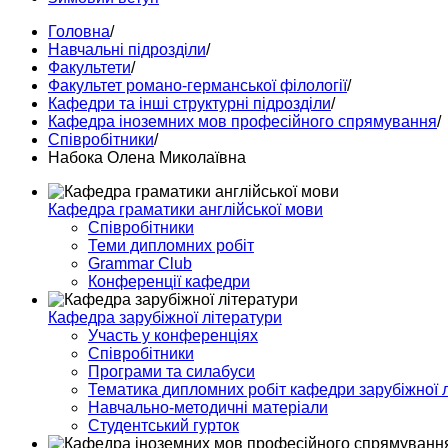
Головна
/
Навчальні підрозділи
/
Факультети
/
Факультет романо-германської філології
/
Кафедри та інші структурні підрозділи
/
Кафедра іноземних мов професійного спрямування
/
Співробітники
/
Набока Олена Миколаївна
Кафедра граматики англійської мови
Співробітники
Теми дипломних робіт
Grammar Club
Конференції кафедри
Кафедра зарубіжної літератури
Участь у конференціях
Співробітники
Програми та силабуси
Тематика дипломних робіт кафедри зарубіжної 
Навчально-методичні матеріали
Студентський гурток