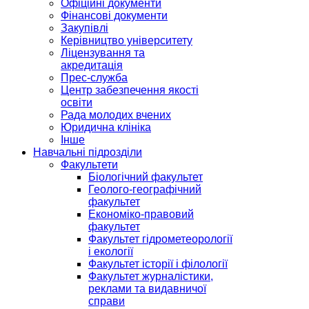
Офіційні документи
Фінансові документи
Закупівлі
Керівництво університету
Ліцензування та
акредитація
Прес-служба
Центр забезпечення якості
освіти
Рада молодих вчених
Юридична клініка
Інше
Навчальні підрозділи
Факультети
Біологічний факультет
Геолого-географічний
факультет
Економіко-правовий
факультет
Факультет гідрометеорології
і екології
Факультет історії і філології
Факультет журналістики,
реклами та видавничої
справи