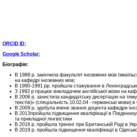
ORCID ID:
Google Scholar:
Біографія:
В 1988 р. закінчила факультет іноземних мов Ізмаїль
на кафедрі іноземних мов;
В 1990-1991 рр. пройшла стажування в Ленінградськом
З 1992 р працює викладачем англійської мови на кафе
В 2006 р. захистила кандидатську дисертацію на тему 
текстів)» (спеціальність 10.02.04 - германські мови) в
В 2009 р. здобула вчене звання доцента кафедри іно
В 2013пройшла підвищення кваліфікації в Південноукр
та прикладної лінгвістики
В 2016 р. пройшла тренінг при Британській Раді в Ук
В 2019 р. пройшла підвищення кваліфікації в Одеськ