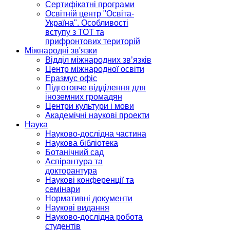
Сертифікатні програми
Освітній центр "Освіта-
Україна". Особливості
вступу з ТОТ та
прифронтових територій
Міжнародні зв'язки
Відділ міжнародних зв’язків
Центр міжнародної освіти
Еразмус офіс
Підготовче відділення для
іноземних громадян
Центри культури і мови
Академічні наукові проекти
Наука
Науково-дослідна частина
Наукова бібліотека
Ботанічний сад
Аспірантура та
докторантура
Наукові конференції та
семінари
Нормативні документи
Наукові видання
Науково-дослідна робота
студентів