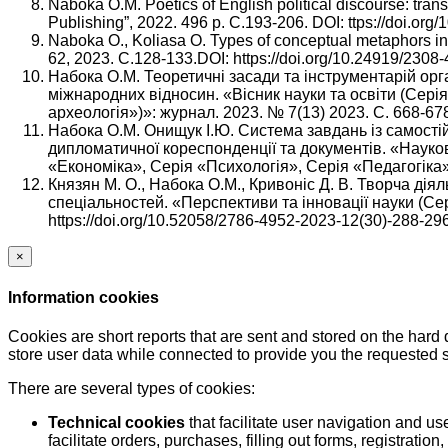
Naboka O.M. Poetics of English political discourse: trans
Publishing”, 2022. 496 p. С.193-206. DOI: ttps://doi.or
Naboka O., Koliasa O. Types of conceptual metaphors in
62, 2023. С.128-133.DOI: https://doi.org/10.24919/2308
Набока О.М. Теоретичні засади та інструментарій орга
міжнародних відносин. «Вісник науки та освіти (Серія
археологія»)»: журнал. 2023. № 7(13) 2023. С. 668-678
Набока О.М. Онищук І.Ю. Система завдань із самостій
дипломатичної кореспонденції та документів. «Науков
«Економіка», Серія «Психологія», Серія «Педагогіка»)
Князян М. О., Набока О.М., Кривоніс Д. В. Творча діял
спеціальностей. «Перспективи та інновації науки (Се
https://doi.org/10.52058/2786-4952-2023-12(30)-288-29
×
Information cookies
Cookies are short reports that are sent and stored on the hard
store user data while connected to provide you the requested
There are several types of cookies:
Technical cookies
that facilitate user navigation and us
facilitate orders, purchases, filling out forms, registration, 