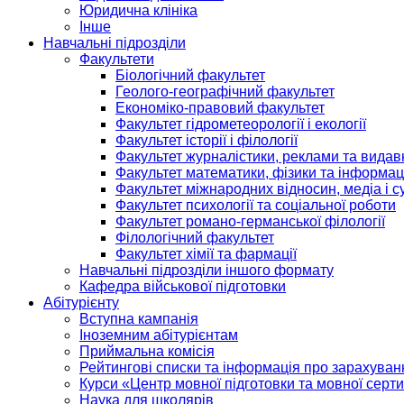
Юридична клініка
Інше
Навчальні підрозділи
Факультети
Біологічний факультет
Геолого-географічний факультет
Економіко-правовий факультет
Факультет гідрометеорології і екології
Факультет історії і філології
Факультет журналістики, реклами та видав
Факультет математики, фізики та інформац
Факультет міжнародних відносин, медіа і с
Факультет психології та соціальної роботи
Факультет романо-германської філології
Філологічний факультет
Факультет хімії та фармації
Навчальні підрозділи іншого формату
Кафедра військової підготовки
Абітурієнту
Вступна кампанія
Іноземним абітурієнтам
Приймальна комісія
Рейтингові списки та інформація про зарахуван
Курси «Центр мовної підготовки та мовної серти
Наука для школярів