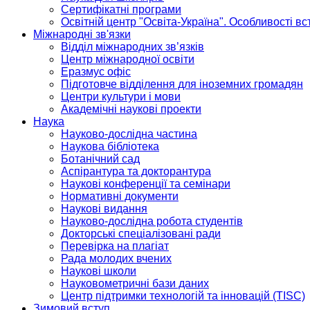
Сертифікатні програми
Освітній центр "Освіта-Україна". Особливості в
Міжнародні зв'язки
Відділ міжнародних зв’язків
Центр міжнародної освіти
Еразмус офіс
Підготовче відділення для іноземних громадян
Центри культури і мови
Академічні наукові проекти
Наука
Науково-дослідна частина
Наукова бібліотека
Ботанічний сад
Аспірантура та докторантура
Наукові конференції та семінари
Нормативні документи
Наукові видання
Науково-дослідна робота студентів
Докторські спеціалізовані ради
Перевірка на плагіат
Рада молодих вчених
Наукові школи
Науковометричні бази даних
Центр підтримки технологій та інновацій (TISC)
Зимовий вступ