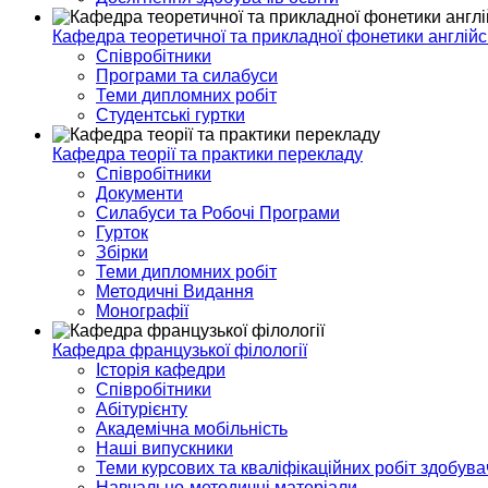
Кафедра теоретичної та прикладної фонетики англійс
Співробітники
Програми та силабуси
Теми дипломних робіт
Студентські гуртки
Кафедра теорії та практики перекладу
Співробітники
Документи
Силабуси та Робочі Програми
Гурток
Збірки
Теми дипломних робіт
Методичні Видання
Монографії
Кафедра французької філології
Історія кафедри
Співробітники
Абітурієнту
Академічна мобільність
Наші випускники
Теми курсових та кваліфікаційних робіт здобувач
Навчально-методичні матеріали