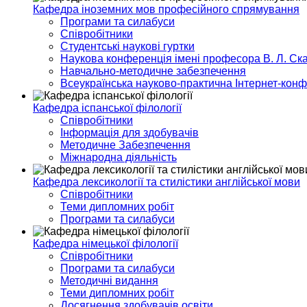
Кафедра іноземних мов професійного спрямування
Програми та силабуси
Співробітники
Студентські наукові гуртки
Наукова конференція імені професора В. Л. Ска
Навчально-методичне забезпечення
Всеукраїнська науково-практична Інтернет-кон
Кафедра іспанської філології
Співробітники
Інформація для здобувачів
Методичне Забезпечення
Міжнародна діяльність
Кафедра лексикології та стилістики англійської мови
Співробітники
Теми дипломних робіт
Програми та силабуси
Кафедра німецької філології
Співробітники
Програми та силабуси
Методичні видання
Теми дипломних робіт
Досягнення здобувачів освіти