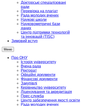
Докторські спеціалізовані
ради
Перевірка на плагіат
Рада молодих вчених
Наукові школи
Науковометричні бази
даних
Центр підтримки технологій
та інновацій (TISC)
Зимовий вступ
Меню
Про ОНУ
Історія університету
Вчена рада
Ректорат
Офіційні документи
Фінансові документи
Закупівлі
Керівництво університету
Ліцензування та акредитація
Прес-служба
Центр забезпечення якості освіти
Рада молодих вчених