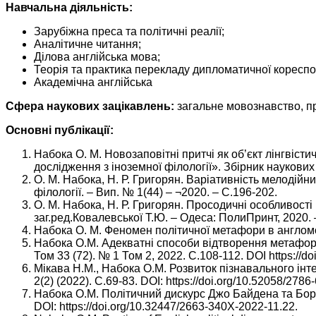
Навчальна діяльність:
Зарубіжна преса та політичні реалії;
Аналітичне читання;
Ділова англійська мова;
Теорія та практика перекладу дипломатичної кореспон
Академічна англійська
Сфера наукових зацікавлень:
загальне мовознавство, пр
Основні публікації:
Набока О. М. Новозаповітні притчі як об’єкт лінгвісти
дослідження з іноземної філології». Збірник наукових
О. М. Набока, Н. Р. Григорян. Варіативність мелодій
філології. – Вип. № 1(44) – ¬2020. – С.196-202.
О. М. Набока, Н. Р. Григорян. Просодичні особливост
заг.ред.Ковалевської Т.Ю. – Одеса: ПолиПринт, 2020.
Набока О. М. Феномен політичної метафори в англомов
Набока О.М. Адекватні способи відтворення метафор у 
Том 33 (72). № 1 Том 2, 2022. С.108-112. DOI https://d
Мікава Н.М., Набока О.М. Розвиток пізнавального інт
2(2) (2022). С.69-83. DOI: https://doi.org/10.52058/2786
Набока О.М. Політичний дискурс Джо Байдена та Бори
DOI: https://doi.org/10.32447/2663-340X-2022-11.22.