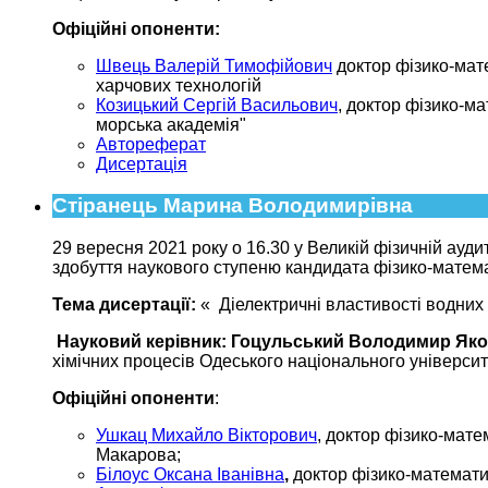
Офіційні опоненти:
Швець Валерій Тимофійович
доктор фізико-мат
харчових технологій
Козицький Сергій Васильович
, доктор фізико-м
морська академія"
Автореферат
Дисертація
Стіранець Марина Володимирівна
29 вересня 2021 року о 16.30 у Великій фізичній ауди
здобуття наукового ступеню кандидата фізико-матема
Тема дисертації:
« Діелектричні властивості водних р
Науковий керівник:
Гоцульський Володимир Як
хімічних процесів Одеського національного університет
Офіційні опоненти
:
Ушкац Михайло Вікторович
, доктор фізико-мат
Макарова;
Білоус Оксана Іванівна
,
доктор фізико-математич