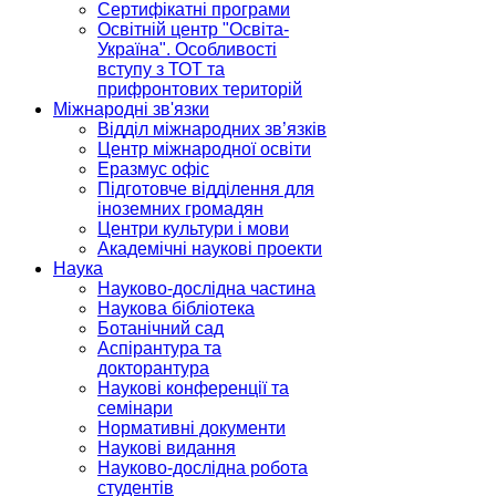
Сертифікатні програми
Освітній центр "Освіта-
Україна". Особливості
вступу з ТОТ та
прифронтових територій
Міжнародні зв'язки
Відділ міжнародних зв’язків
Центр міжнародної освіти
Еразмус офіс
Підготовче відділення для
іноземних громадян
Центри культури і мови
Академічні наукові проекти
Наука
Науково-дослідна частина
Наукова бібліотека
Ботанічний сад
Аспірантура та
докторантура
Наукові конференції та
семінари
Нормативні документи
Наукові видання
Науково-дослідна робота
студентів