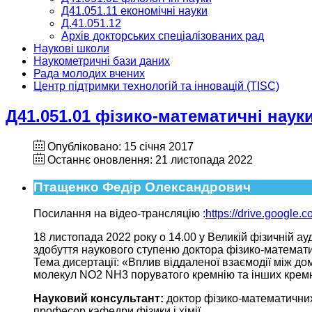
Д41.051.11 економічні науки
Д.41.051.12
Архів докторських спеціалізованих рад
Наукові школи
Наукометричні бази даних
Рада молодих вчених
Центр підтримки технологій та інновацій (TISC)
Д41.051.01 фізико-математичні наук
Опубліковано: 15 січня 2017
Останнє оновлення: 21 листопада 2022
Птащенко Федір Олександрович
Посилання на відео-трансляцію :
https://drive.google.
18 листопада 2022 року о 14.00 у Великій фізичній ау
здобуття наукового ступеню доктора фізико-математич
Тема дисертації: «Вплив віддаленої взаємодії між д
молекул NO2 NH3 поруватого кремнію та інших кремн
Науковий консультант:
доктор фізико-математични
професор кафедри фізики і хімії.