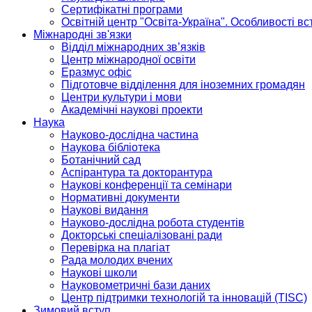
Сертифікатні програми
Освітній центр "Освіта-Україна". Особливості в
Міжнародні зв'язки
Відділ міжнародних зв’язків
Центр міжнародної освіти
Еразмус офіс
Підготовче відділення для іноземних громадян
Центри культури і мови
Академічні наукові проекти
Наука
Науково-дослідна частина
Наукова бібліотека
Ботанічний сад
Аспірантура та докторантура
Наукові конференції та семінари
Нормативні документи
Наукові видання
Науково-дослідна робота студентів
Докторські спеціалізовані ради
Перевірка на плагіат
Рада молодих вчених
Наукові школи
Науковометричні бази даних
Центр підтримки технологій та інновацій (TISC)
Зимовий вступ