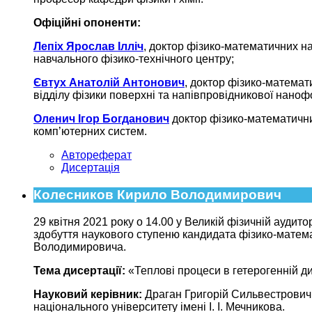
Офіційні опоненти:
Лепіх Ярослав Ілліч
, доктор фізико-математичних на
навчального фізико-технічного центру;
Євтух Анатолій Антонович
, доктор фізико-математ
відділу фізики поверхні та напівпровідникової нанофо
Оленич Ігор Богданович
доктор фізико-математичних
комп’ютерних систем.
Автореферат
Дисертація
Колесников Кирило Володимирович
29 квітня 2021 року о 14.00 у Великій фізичній аудит
здобуття наукового ступеню кандидата фізико-матема
Володимировича.
Тема дисертації:
«Теплові процеси в гетерогенній ди
Науковий керівник:
Драган Григорій Сильвестрович,
національного університету імені І. І. Мечникова.