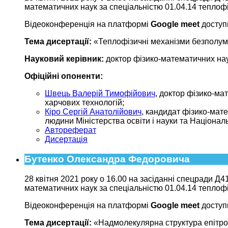
математичних наук за спеціальністю 01.04.14 теплоф
Відеоконференція на платформі
Google meet
доступ
Тема дисертації:
«Теплофізичні механізми безполум’
Науковий керівник:
доктор фізико-математичних на
Офіційні опоненти:
Швець Валерій Тимофійович
, доктор фізико-м
харчових технологій;
Кіро Сергій Анатолійович
, кандидат фізико-мат
людини Міністерства освіти і науки та Національ
Автореферат
Дисертація
Бутенко Олександра Федоровича
28 квітня 2021 року о 16.00 на засіданні спецради Д4
математичних наук за спеціальністю 01.04.14 теплоф
Відеоконференція на платформі
Google meet
доступ
Тема дисертації:
«Надмолекулярна структура епітроп