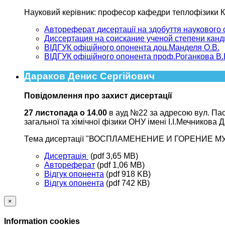
Науковий керівник: професор кафедри теплофізики К
Автореферат дисертації на здобуття наукового
Диссертация на соискание ученой степени кан
ВІДГУК офіційного опонента доц.Манделя О.В.
ВІДГУК офіційного опонента проф.Роганкова В.
Дараков Денис Сергійович
Повідомлення про захист дисертації
27 листопада о 14.00
в ауд №22 за адресою вул. Пас
загальної та хімічної фізики ОНУ імені І.І.Мечникова
Тема дисертації "ВОСПЛАМЕНЕНИЕ И ГОРЕНИЕ МУЛЬ
Дисертація
(pdf 3,65 MB)
Автореферат
(pdf 1,06 MB)
Відгук опонента
(pdf 918 KB)
Відгук опонента
(pdf 742 КB)
×
Information cookies