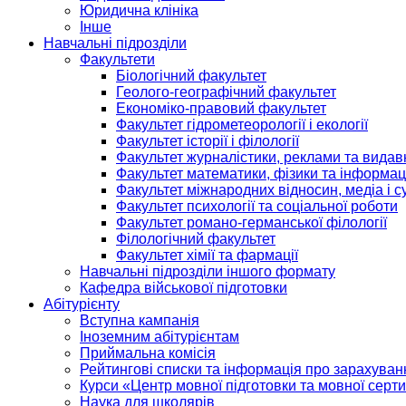
Юридична клініка
Інше
Навчальні підрозділи
Факультети
Біологічний факультет
Геолого-географічний факультет
Економіко-правовий факультет
Факультет гідрометеорології і екології
Факультет історії і філології
Факультет журналістики, реклами та видав
Факультет математики, фізики та інформац
Факультет міжнародних відносин, медіа і с
Факультет психології та соціальної роботи
Факультет романо-германської філології
Філологічний факультет
Факультет хімії та фармації
Навчальні підрозділи іншого формату
Кафедра військової підготовки
Абітурієнту
Вступна кампанія
Іноземним абітурієнтам
Приймальна комісія
Рейтингові списки та інформація про зарахуван
Курси «Центр мовної підготовки та мовної серти
Наука для школярів