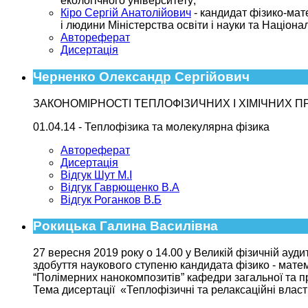
екологічного університету;
Кіро Сергій Анатолійович
- кандидат фізико-мат
і людини Міністерства освіти і науки та Націона
Автореферат
Дисертація
Черненко Олександр Сергійович
ЗАКОНОМІРНОСТІ ТЕПЛОФІЗИЧНИХ І ХІМІЧНИХ 
01.04.14 - Теплофізика та молекулярна фізика
Автореферат
Дисертація
Відгук Шут М.І
Відгук Гаврющенко В.А
Відгук Роганков В.Б
Рокицька Галина Василівна
27 вересня 2019 року о 14.00 у Великій фізичній ауди
здобуття наукового ступеню кандидата фізико - матем
“Полімерних нанокомпозитів” кафедри загальної та п
Тема дисертації «Теплофізичні та релаксаційні власт