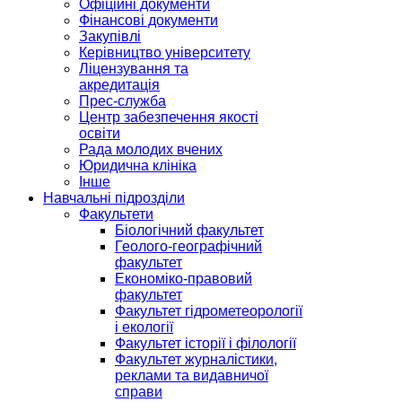
Офіційні документи
Фінансові документи
Закупівлі
Керівництво університету
Ліцензування та
акредитація
Прес-служба
Центр забезпечення якості
освіти
Рада молодих вчених
Юридична клініка
Інше
Навчальні підрозділи
Факультети
Біологічний факультет
Геолого-географічний
факультет
Економіко-правовий
факультет
Факультет гідрометеорології
і екології
Факультет історії і філології
Факультет журналістики,
реклами та видавничої
справи