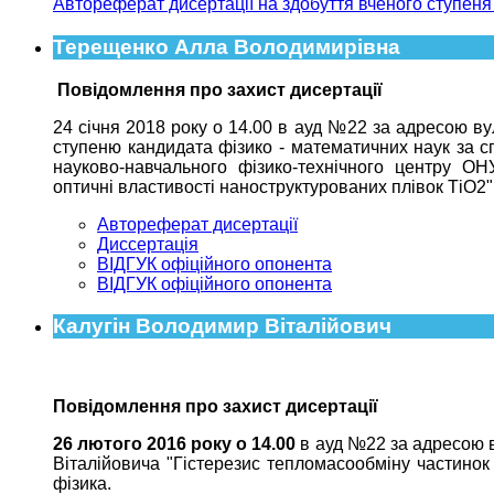
Автореферат дисертації на здобуття вченого ступеня
Терещенко Алла Володимирівна
Повідомлення про захист дисертації
24 січня 2018 року о 14.00 в ауд №22 за адресою ву
ступеню кандидата фізико - математичних наук за сп
науково-навчального фізико-технічного центру ОН
оптичні властивості наноструктурованих плівок ТіО2
Автореферат дисертації
Диссертація
ВІДГУК офіційного опонента
ВІДГУК офіційного опонента
Калугін Володимир Віталійович
Повідомлення про захист дисертації
26 лютого 2016 року о 14.00
в ауд №22 за адресою в
Віталійовича "Гістерезис тепломасообміну частинок 
фізика.