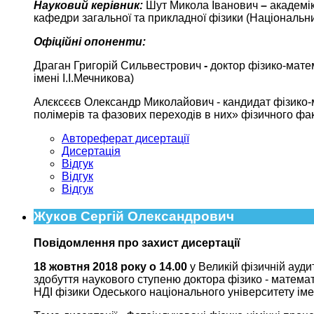
Науковий керівник:
Шут Микола Іванович
–
академік
кафедри загальної та прикладної фізики (Національни
Офіційні опоненти:
Драган Григорій Сильвестрович
-
доктор фізико-матем
імені І.І.Мечникова)
Алєксєєв Олександр Миколайович - кандидат фізико-м
полімерів та фазових переходів в них» фізичного фак
Автореферат дисертації
Дисертація
Відгук
Відгук
Відгук
Жуков Сергій Олександрович
Повідомлення про захист дисертації
18 жовтня 2018 року о 14.00
у Великій фізичній ауди
здобуття наукового ступеню доктора фізико - математи
НДІ фізики Одеського національного університету імен