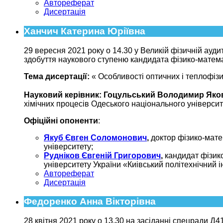
Автореферат
Дисертація
Ханчич Катерина Юріївна
29 вересня 2021 року о 14.30 у Великій фізичній ауди
здобуття наукового ступеню кандидата фізико-матема
Тема дисертації:
«
Особливості оптичних і теплофіз
Науковий керівник:
Гоцульський Володимир Яко
хімічних процесів Одеського національного університет
Офіційні опоненти
:
Якуб Євген Соломонович
,
доктор фізико-мате
університету;
Рудніков Євгеній Григорович
,
кандидат фізико
університету України «Киівський політехнічний ін
Автореферат
Дисертація
Федоренко Анна Вікторівна
28 квітня 2021 року о 13.30 на засіданні спецради Д4