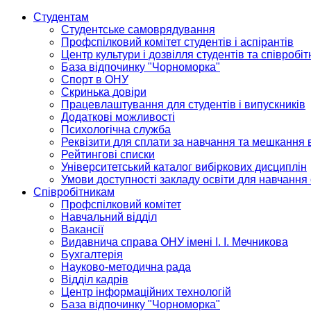
Студентам
Студентське самоврядування
Профспілковий комітет студентів і аспірантів
Центр культури і дозвілля студентів та співробіт
База відпочинку "Чорноморка"
Спорт в ОНУ
Скринька довіри
Працевлаштування для студентів і випускників
Додаткові можливості
Психологічна служба
Реквізити для сплати за навчання та мешкання 
Рейтингові списки
Університетський каталог вибіркових дисциплін
Умови доступності закладу освіти для навчання
Співробітникам
Профспілковий комітет
Навчальний відділ
Вакансії
Видавнича справа ОНУ імені І. І. Мечникова
Бухгалтерія
Науково-методична рада
Відділ кадрів
Центр інформаційних технологій
База відпочинку "Чорноморка"