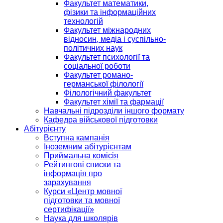
Факультет математики,
фізики та інформаційних
технологій
Факультет міжнародних
відносин, медіа і суспільно-
політичних наук
Факультет психології та
соціальної роботи
Факультет романо-
германської філології
Філологічний факультет
Факультет хімії та фармації
Навчальні підрозділи іншого формату
Кафедра військової підготовки
Абітурієнту
Вступна кампанія
Іноземним абітурієнтам
Приймальна комісія
Рейтингові списки та
інформація про
зарахування
Курси «Центр мовної
підготовки та мовної
сертифікації»
Наука для школярів