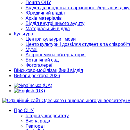
Пошта ОНУ
Відділ діловодства та архівного зберігання док
Юридичний відділ
Архів матеріалів
Відділ внутрішнього аудиту
Матеріальний відділ
Культура
Центри культури і мови
Центр культури і дозвілля студентів та співробіт
Музеї
Астрономічна обсерваторія
Ботанічний сад
Фотогалереї
Військово-мобілізаційний відділ
Вибори ректора 2026
Про ОНУ
Історія університету
Вчена рада
Ректорат