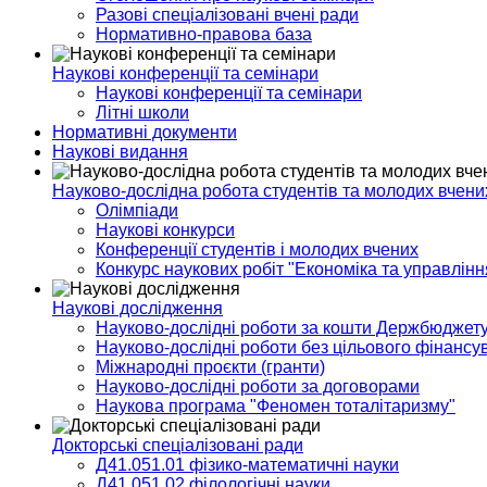
Разові спеціалізовані вчені ради
Нормативно-правова база
Наукові конференції та семінари
Наукові конференції та семінари
Літні школи
Нормативні документи
Наукові видання
Науково-дослідна робота студентів та молодих вчени
Олімпіади
Наукові конкурси
Конференції студентів і молодих вчених
Конкурс наукових робіт "Економіка та управлін
Наукові дослідження
Науково-дослідні роботи за кошти Держбюджет
Науково-дослідні роботи без цільового фінансу
Міжнародні проєкти (гранти)
Науково-дослідні роботи за договорами
Наукова програма "Феномен тоталітаризму"
Докторські спеціалізовані ради
Д41.051.01 фізико-математичні науки
Д41.051.02 філологічні науки