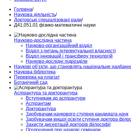
Головна
/
Наукова діяльність
/
Докторські спеціалізовані ради
/
Д41.051.01 фізико-математичні науки
Науково-дослідна частина
Науково-організаційний відділ
Відділ з питань інтелектуальної власності
Відділ інновацій і трансферу технологій
Науково-дослідні підрозділи
Наукові об’єкти, що становлять національне надбанн
Наукова бібліотека
Перевірка на плагіат
Ботанічний сад
Аспірантура та докторантура
Вступникам до аспірантури
Аспірантам
Докторантура
Здобувачам наукового ступеня кандидата наук
Здобувачам вищої освіти ступеня доктора філос
Захисти дисертацій докторів філософії
Оголошення про наукові семінари