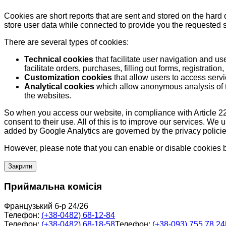
Cookies are short reports that are sent and stored on the hard
store user data while connected to provide you the requested
There are several types of cookies:
Technical cookies
that facilitate user navigation and us
facilitate orders, purchases, filling out forms, registration, 
Customization cookies
that allow users to access servi
Analytical cookies
which allow anonymous analysis of th
the websites.
So when you access our website, in compliance with Article 22
consent to their use. All of this is to improve our services. We
added by Google Analytics are governed by the privacy policie
However, please note that you can enable or disable cookies by
Закрити
Приймальна комісія
Французький б-р 24/26
Телефон:
(+38-0482) 68-12-84
Телефон:
(+38-0482) 68-18-58
Телефон:
(+38-093) 755 78 24