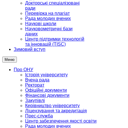
Докторські спеціалізовані
ради
Перевірка на плагіат
Рада молодих вчених
Наукові школи
Науковометричні бази
даних
Центр підтримки технологій
та інновацій (TISC)
Зимовий вступ
Меню
Про ОНУ
Історія університету
Вчена рада
Ректорат
Офіційні документи
Фінансові документи
Закупівлі
Керівництво університету
Ліцензування та акредитація
Прес-служба
Центр забезпечення якості освіти
Рада молодих вчених