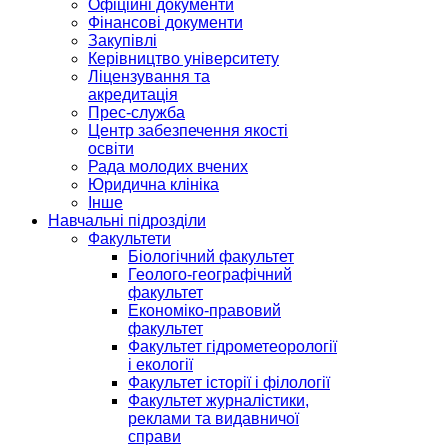
Офіційні документи
Фінансові документи
Закупівлі
Керівництво університету
Ліцензування та
акредитація
Прес-служба
Центр забезпечення якості
освіти
Рада молодих вчених
Юридична клініка
Інше
Навчальні підрозділи
Факультети
Біологічний факультет
Геолого-географічний
факультет
Економіко-правовий
факультет
Факультет гідрометеорології
і екології
Факультет історії і філології
Факультет журналістики,
реклами та видавничої
справи