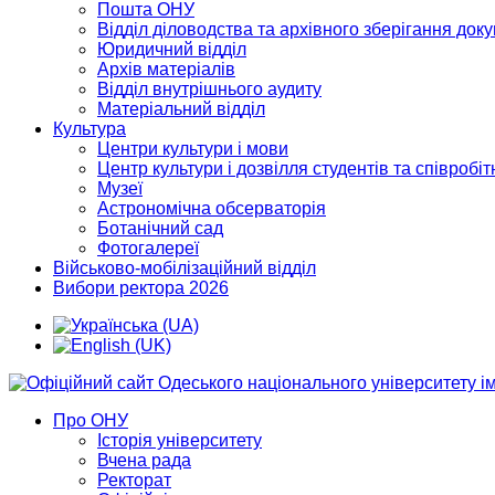
Пошта ОНУ
Відділ діловодства та архівного зберігання док
Юридичний відділ
Архів матеріалів
Відділ внутрішнього аудиту
Матеріальний відділ
Культура
Центри культури і мови
Центр культури і дозвілля студентів та співробіт
Музеї
Астрономічна обсерваторія
Ботанічний сад
Фотогалереї
Військово-мобілізаційний відділ
Вибори ректора 2026
Про ОНУ
Історія університету
Вчена рада
Ректорат