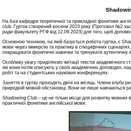
Shadowin
На базі кафедри теоретичної та прикладної фонетики англій
club. Гурток створений восени 2023 року (Протокол №2 зас
ради факультету РГФ від 12.09.2023) для того, щоб допом
Основною технікою, на якій базується робота гуртка, є Sh
мови через іммерсію та практику в специфічних сценаріях.
покращувати фонетичні навички та тренувати аутентичну і
Особливу увагу приділяємо імітації текстів академічного
які вони потім описують у своїх академічних доповідях, н
робіт та на студентських наукових конференціях.
Заняття в гуртку проходять двічі на місяць. Члени клубу р
природній мовній обстановці. Вони не лише навчаються ра
Shadowing Club – це не тільки місце для розвитку мовних вм
практичної фонетики англійської мови.