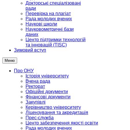
Докторські спеціалізовані
ради
Перевірка на плагіат
Рада молодих вчених
Наукові школи
Науковометричні бази
даних
Центр підтримки технологій
та інновацій (TISC)
Зимовий вступ
Меню
Про ОНУ
Історія університету
Вчена рада
Ректорат
Офіційні документи
Фінансові документи
Закупівлі
Керівництво університету
Ліцензування та акредитація
Прес-служба
Центр забезпечення якості освіти
Рада молодих вчених