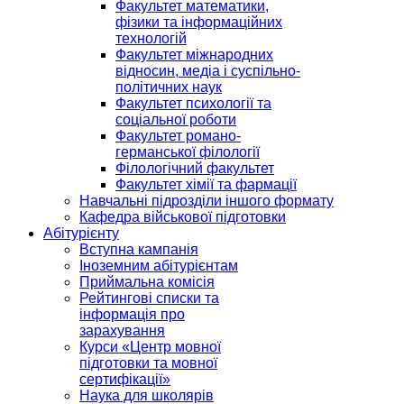
Факультет математики,
фізики та інформаційних
технологій
Факультет міжнародних
відносин, медіа і суспільно-
політичних наук
Факультет психології та
соціальної роботи
Факультет романо-
германської філології
Філологічний факультет
Факультет хімії та фармації
Навчальні підрозділи іншого формату
Кафедра військової підготовки
Абітурієнту
Вступна кампанія
Іноземним абітурієнтам
Приймальна комісія
Рейтингові списки та
інформація про
зарахування
Курси «Центр мовної
підготовки та мовної
сертифікації»
Наука для школярів