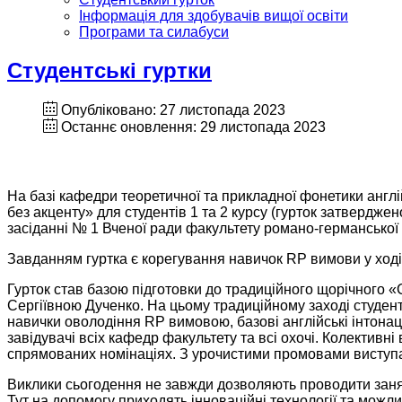
Інформація для здобувачів вищої освіти
Програми та силабуси
Студентські гуртки
Опубліковано: 27 листопада 2023
Останнє оновлення: 29 листопада 2023
На базі кафедри теоретичної та прикладної фонетики англій
без акценту» для студентів 1 та 2 курсу (гурток затвердже
засіданні № 1 Вченої ради факультету романо-германської 
Завданням гуртка є корегування навичок RP вимови у ході 
Гурток став базою підготовки до традиційного щорічного
Сергіївною Дученко. На цьому традиційному заході студен
навички оволодіння RP вимовою, базові англійські інтонаці
завідувачі всіх кафедр факультету та всі охочі. Колективн
спрямованих номінаціях. З урочистими промовами виступаю
Виклики сьогодення не завжди дозволяють проводити заняття
Тут на допомогу приходять інноваційні технології та можли