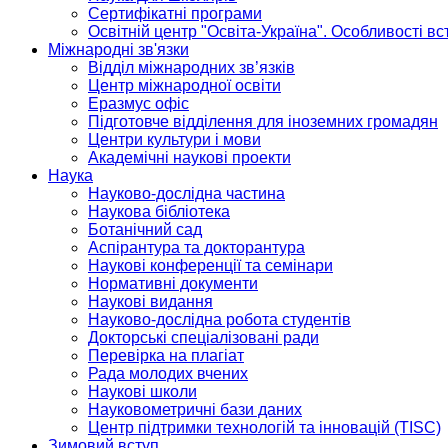
Сертифікатні програми
Освітній центр "Освіта-Україна". Особливості в
Міжнародні зв'язки
Відділ міжнародних зв’язків
Центр міжнародної освіти
Еразмус офіс
Підготовче відділення для іноземних громадян
Центри культури і мови
Академічні наукові проекти
Наука
Науково-дослідна частина
Наукова бібліотека
Ботанічний сад
Аспірантура та докторантура
Наукові конференції та семінари
Нормативні документи
Наукові видання
Науково-дослідна робота студентів
Докторські спеціалізовані ради
Перевірка на плагіат
Рада молодих вчених
Наукові школи
Науковометричні бази даних
Центр підтримки технологій та інновацій (TISC)
Зимовий вступ