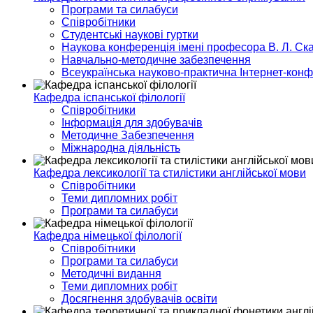
Програми та силабуси
Співробітники
Студентські наукові гуртки
Наукова конференція імені професора В. Л. Ска
Навчально-методичне забезпечення
Всеукраїнська науково-практична Інтернет-кон
Кафедра іспанської філології
Співробітники
Інформація для здобувачів
Методичне Забезпечення
Міжнародна діяльність
Кафедра лексикології та стилістики англійської мови
Співробітники
Теми дипломних робіт
Програми та силабуси
Кафедра німецької філології
Співробітники
Програми та силабуси
Методичні видання
Теми дипломних робіт
Досягнення здобувачів освіти