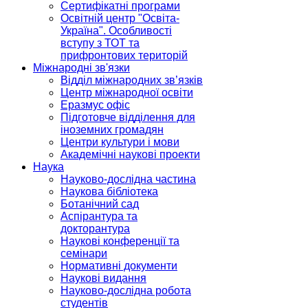
Сертифікатні програми
Освітній центр "Освіта-
Україна". Особливості
вступу з ТОТ та
прифронтових територій
Міжнародні зв'язки
Відділ міжнародних зв’язків
Центр міжнародної освіти
Еразмус офіс
Підготовче відділення для
іноземних громадян
Центри культури і мови
Академічні наукові проекти
Наука
Науково-дослідна частина
Наукова бібліотека
Ботанічний сад
Аспірантура та
докторантура
Наукові конференції та
семінари
Нормативні документи
Наукові видання
Науково-дослідна робота
студентів