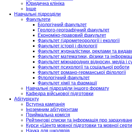
Юридична клініка
Інше
Навчальні підрозділи
Факультети
Біологічний факультет
Геолого-географічний факультет
Економіко-правовий факультет
Факультет гідрометеорології і екології
Факультет історії і філології
Факультет журналістики, реклами та видав
Факультет математики, фізики та інформац
Факультет міжнародних відносин, медіа і с
Факультет психології та соціальної роботи
Факультет романо-германської філології
Філологічний факультет
Факультет хімії та фармації
Навчальні підрозділи іншого формату
Кафедра військової підготовки
Абітурієнту
Вступна кампанія
Іноземним абітурієнтам
Приймальна комісія
Рейтингові списки та інформація про зарахуван
Курси «Центр мовної підготовки та мовної серти
Наука для школярів