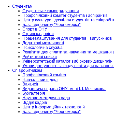
Студентам
Студентське самоврядування
Профспілковий комітет студентів і аспірантів
Центр культури і дозвілля студентів та співробіт
База відпочинку "Чорноморка"
Спорт в ОНУ
Скринька довіри
Працевлаштування для студентів і випускників
Додаткові можливості
Психологічна служба
Реквізити для сплати за навчання та мешкання 
Рейтингові списки
Університетський каталог вибіркових дисциплін
Умови доступності закладу освіти для навчання
Співробітникам
Профспілковий комітет
Навчальний відділ
Вакансії
Видавнича справа ОНУ імені І. І. Мечникова
Бухгалтерія
Науково-методична рада
Відділ кадрів
Центр інформаційних технологій
База відпочинку "Чорноморка"