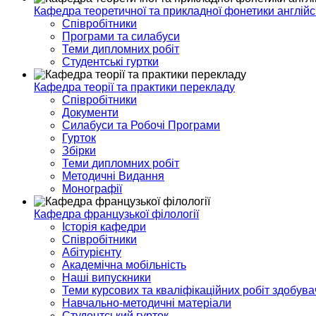
Кафедра теоретичної та прикладної фонетики англійс
Співробітники
Програми та силабуси
Теми дипломних робіт
Студентські гуртки
Кафедра теорії та практики перекладу
Співробітники
Документи
Силабуси та Робочі Програми
Гурток
Збірки
Теми дипломних робіт
Методичні Видання
Монографії
Кафедра французької філології
Історія кафедри
Співробітники
Абітурієнту
Академічна мобільність
Наші випускники
Теми курсових та кваліфікаційних робіт здобувач
Навчально-методичні матеріали
Студентський гурток