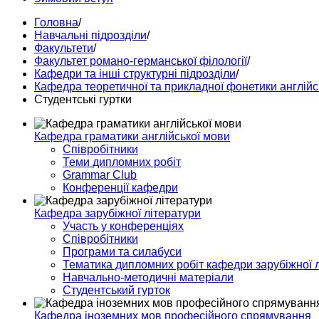
Головна
/
Навчальні підрозділи
/
Факультети
/
Факультет романо-германської філології
/
Кафедри та інші структурні підрозділи
/
Кафедра теоретичної та прикладної фонетики англійс
Студентські гуртки
Кафедра граматики англійської мови
Співробітники
Теми дипломних робіт
Grammar Club
Конференції кафедри
Кафедра зарубіжної літератури
Участь у конференціях
Співробітники
Програми та силабуси
Тематика дипломних робіт кафедри зарубіжної 
Навчально-методичні матеріали
Студентський гурток
Кафедра іноземних мов професійного спрямування