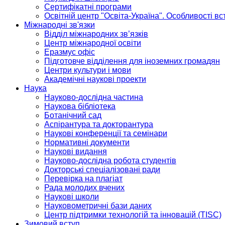
Сертифікатні програми
Освітній центр "Освіта-Україна". Особливості в
Міжнародні зв'язки
Відділ міжнародних зв’язків
Центр міжнародної освіти
Еразмус офіс
Підготовче відділення для іноземних громадян
Центри культури і мови
Академічні наукові проекти
Наука
Науково-дослідна частина
Наукова бібліотека
Ботанічний сад
Аспірантура та докторантура
Наукові конференції та семінари
Нормативні документи
Наукові видання
Науково-дослідна робота студентів
Докторські спеціалізовані ради
Перевірка на плагіат
Рада молодих вчених
Наукові школи
Науковометричні бази даних
Центр підтримки технологій та інновацій (TISC)
Зимовий вступ