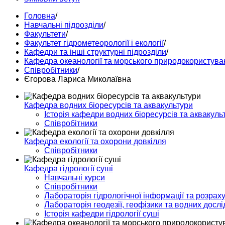
Головна
/
Навчальні підрозділи
/
Факультети
/
Факультет гідрометеорології і екології
/
Кафедри та інші структурні підрозділи
/
Кафедра океанології та морського природокористува
Співробітники
/
Єгорова Лариса Миколаївна
Кафедра водних біоресурсів та аквакультури
Історія кафедри водних біоресурсів та аквакуль
Співробітники
Кафедра екології та охорони довкілля
Співробітники
Кафедра гідрології суші
Навчальні курси
Співробітники
Лабораторія гідрологічної інформації та розраху
Лабораторія геодезії, геофізики та водних досл
Історія кафедри гідрології суші