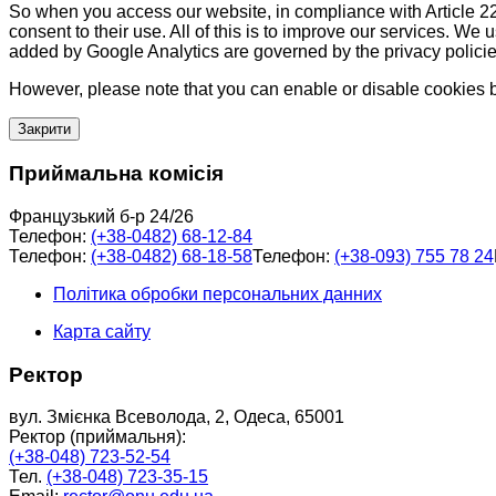
So when you access our website, in compliance with Article 22
consent to their use. All of this is to improve our services. We
added by Google Analytics are governed by the privacy policie
However, please note that you can enable or disable cookies by
Закрити
Приймальна комісія
Французький б-р 24/26
Телефон:
(+38-0482) 68-12-84
Телефон:
(+38-0482) 68-18-58
Телефон:
(+38-093) 755 78 24
Політика обробки персональних данних
Карта сайту
Ректор
вул. Змієнка Всеволода, 2, Одеса, 65001
Ректор (приймальня):
(+38-048) 723-52-54
Тел.
(+38-048) 723-35-15