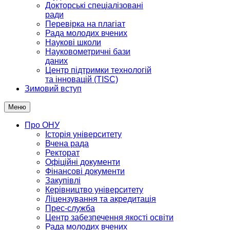
Докторські спеціалізовані
ради
Перевірка на плагіат
Рада молодих вчених
Наукові школи
Науковометричні бази
даних
Центр підтримки технологій
та інновацій (TISC)
Зимовий вступ
Меню
Про ОНУ
Історія університету
Вчена рада
Ректорат
Офіційні документи
Фінансові документи
Закупівлі
Керівництво університету
Ліцензування та акредитація
Прес-служба
Центр забезпечення якості освіти
Рада молодих вчених