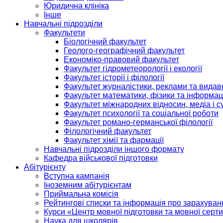
Юридична клініка
Інше
Навчальні підрозділи
Факультети
Біологічний факультет
Геолого-географічний факультет
Економіко-правовий факультет
Факультет гідрометеорології і екології
Факультет історії і філології
Факультет журналістики, реклами та видав
Факультет математики, фізики та інформац
Факультет міжнародних відносин, медіа і с
Факультет психології та соціальної роботи
Факультет романо-германської філології
Філологічний факультет
Факультет хімії та фармації
Навчальні підрозділи іншого формату
Кафедра військової підготовки
Абітурієнту
Вступна кампанія
Іноземним абітурієнтам
Приймальна комісія
Рейтингові списки та інформація про зарахуван
Курси «Центр мовної підготовки та мовної серти
Наука для школярів