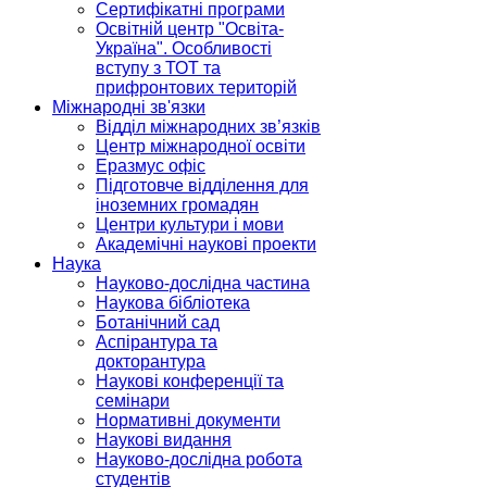
Сертифікатні програми
Освітній центр "Освіта-
Україна". Особливості
вступу з ТОТ та
прифронтових територій
Міжнародні зв'язки
Відділ міжнародних зв’язків
Центр міжнародної освіти
Еразмус офіс
Підготовче відділення для
іноземних громадян
Центри культури і мови
Академічні наукові проекти
Наука
Науково-дослідна частина
Наукова бібліотека
Ботанічний сад
Аспірантура та
докторантура
Наукові конференції та
семінари
Нормативні документи
Наукові видання
Науково-дослідна робота
студентів