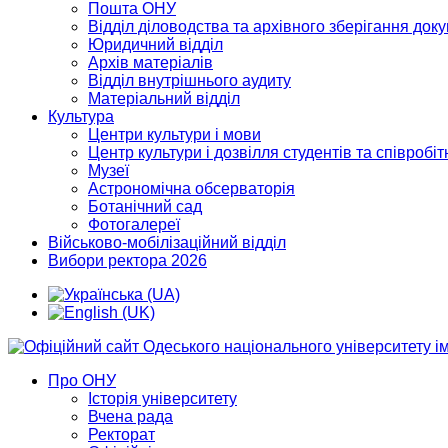
Пошта ОНУ
Відділ діловодства та архівного зберігання док
Юридичний відділ
Архів матеріалів
Відділ внутрішнього аудиту
Матеріальний відділ
Культура
Центри культури і мови
Центр культури і дозвілля студентів та співробіт
Музеї
Астрономічна обсерваторія
Ботанічний сад
Фотогалереї
Військово-мобілізаційний відділ
Вибори ректора 2026
Про ОНУ
Історія університету
Вчена рада
Ректорат