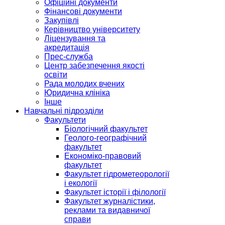
Офіційні документи
Фінансові документи
Закупівлі
Керівництво університету
Ліцензування та
акредитація
Прес-служба
Центр забезпечення якості
освіти
Рада молодих вчених
Юридична клініка
Інше
Навчальні підрозділи
Факультети
Біологічний факультет
Геолого-географічний
факультет
Економіко-правовий
факультет
Факультет гідрометеорології
і екології
Факультет історії і філології
Факультет журналістики,
реклами та видавничої
справи