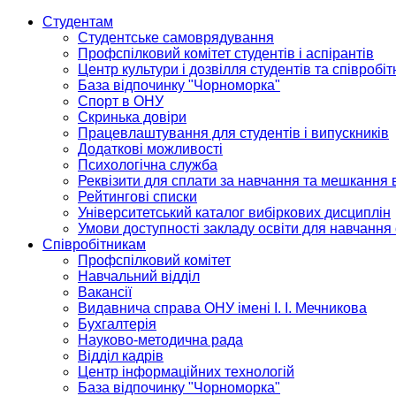
Студентам
Студентське самоврядування
Профспілковий комітет студентів і аспірантів
Центр культури і дозвілля студентів та співробіт
База відпочинку "Чорноморка"
Спорт в ОНУ
Скринька довіри
Працевлаштування для студентів і випускників
Додаткові можливості
Психологічна служба
Реквізити для сплати за навчання та мешкання 
Рейтингові списки
Університетський каталог вибіркових дисциплін
Умови доступності закладу освіти для навчання
Співробітникам
Профспілковий комітет
Навчальний відділ
Вакансії
Видавнича справа ОНУ імені І. І. Мечникова
Бухгалтерія
Науково-методична рада
Відділ кадрів
Центр інформаційних технологій
База відпочинку "Чорноморка"