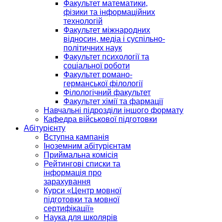
Факультет математики,
фізики та інформаційних
технологій
Факультет міжнародних
відносин, медіа і суспільно-
політичних наук
Факультет психології та
соціальної роботи
Факультет романо-
германської філології
Філологічний факультет
Факультет хімії та фармації
Навчальні підрозділи іншого формату
Кафедра військової підготовки
Абітурієнту
Вступна кампанія
Іноземним абітурієнтам
Приймальна комісія
Рейтингові списки та
інформація про
зарахування
Курси «Центр мовної
підготовки та мовної
сертифікації»
Наука для школярів