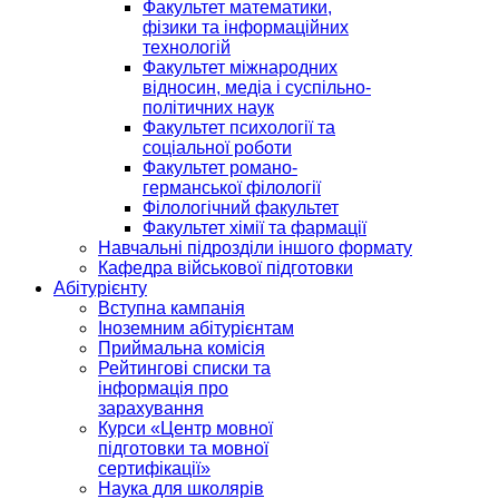
Факультет математики,
фізики та інформаційних
технологій
Факультет міжнародних
відносин, медіа і суспільно-
політичних наук
Факультет психології та
соціальної роботи
Факультет романо-
германської філології
Філологічний факультет
Факультет хімії та фармації
Навчальні підрозділи іншого формату
Кафедра військової підготовки
Абітурієнту
Вступна кампанія
Іноземним абітурієнтам
Приймальна комісія
Рейтингові списки та
інформація про
зарахування
Курси «Центр мовної
підготовки та мовної
сертифікації»
Наука для школярів