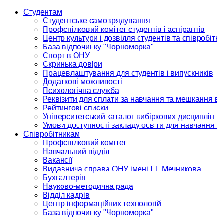
Студентам
Студентське самоврядування
Профспілковий комітет студентів і аспірантів
Центр культури і дозвілля студентів та співробіт
База відпочинку "Чорноморка"
Спорт в ОНУ
Скринька довіри
Працевлаштування для студентів і випускників
Додаткові можливості
Психологічна служба
Реквізити для сплати за навчання та мешкання 
Рейтингові списки
Університетський каталог вибіркових дисциплін
Умови доступності закладу освіти для навчання
Співробітникам
Профспілковий комітет
Навчальний відділ
Вакансії
Видавнича справа ОНУ імені І. І. Мечникова
Бухгалтерія
Науково-методична рада
Відділ кадрів
Центр інформаційних технологій
База відпочинку "Чорноморка"