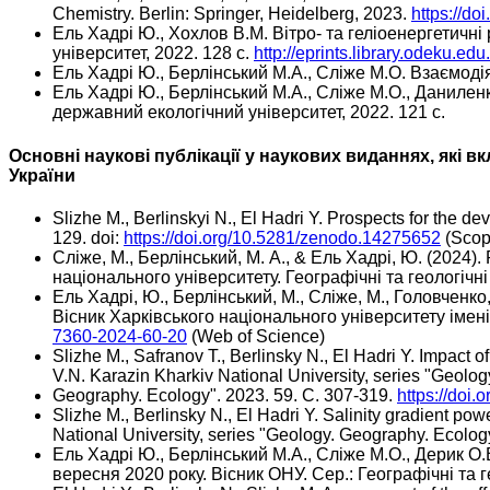
Chemistry. Berlin: Springer, Heidelberg, 2023.
https://d
Ель Хадрі Ю., Хохлов В.М. Вітро- та геліоенергетичн
університет, 2022. 128 с.
http://eprints.library.odeku.edu
Ель Хадрі Ю., Берлінський М.А., Сліже М.О. Взаємоді
Ель Хадрі Ю., Берлінський М.А., Сліже М.О., Даниле
державний екологічний університет, 2022. 121 с.
Основні наукові публікації у наукових виданнях, які
України
Slizhe M., Berlinskyi N., El Hadri Y. Prospects for the d
129. doi:
https://doi.org/10.5281/zenodo.14275652
(Scop
Сліже, М., Берлінський, М. А., & Ель Хадрі, Ю. (2024)
національного університету. Географічні та геологічні
Ель Хадрі, Ю., Берлінський, М., Сліже, М., Головченк
Вісник Харківського національного університету імені 
7360-2024-60-20
(Web of Science)
Slizhe M., Safranov T., Berlinsky N., El Hadri Y. Impact
V.N. Karazin Kharkiv National University, series "Geolog
Geography. Ecology". 2023. 59. С. 307-319.
https://doi
Slizhe M., Berlinsky N., El Hadri Y. Salinity gradient po
National University, series "Geology. Geography. Ecolog
Ель Хадрі Ю., Берлінський М.А., Сліже М.О., Дерик 
вересня 2020 року. Вісник ОНУ. Сер.: Географічні та гео