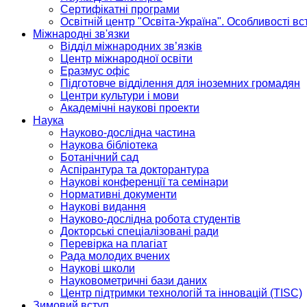
Сертифікатні програми
Освітній центр "Освіта-Україна". Особливості в
Міжнародні зв'язки
Відділ міжнародних зв’язків
Центр міжнародної освіти
Еразмус офіс
Підготовче відділення для іноземних громадян
Центри культури і мови
Академічні наукові проекти
Наука
Науково-дослідна частина
Наукова бібліотека
Ботанічний сад
Аспірантура та докторантура
Наукові конференції та семінари
Нормативні документи
Наукові видання
Науково-дослідна робота студентів
Докторські спеціалізовані ради
Перевірка на плагіат
Рада молодих вчених
Наукові школи
Науковометричні бази даних
Центр підтримки технологій та інновацій (TISC)
Зимовий вступ