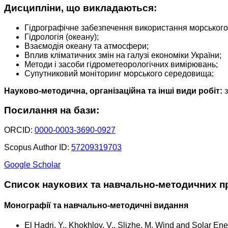
Дисципліни, що викладаються:
Гідрографічне забезпечення використання морськог
Гідрологія (океану);
Взаємодія океану та атмосфери;
Вплив кліматичних змін на галузі економіки України;
Методи і засоби гідрометеорологічних вимірювань;
Супутниковий моніторинг морського середовища;
Науково-методична, організаційна та інші види робіт:
з
Посилання на бази:
ORCID:
0000-0003-3690-0927
Scopus Author ID:
57209319703
Google Scholar
Список наукових та навчально-методичних п
Монографії та навчально-методичні видання
El Hadri, Y., Khokhlov, V., Slizhe, M. Wind and Solar 