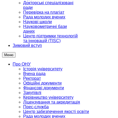
Докторські спеціалізовані
ради
Перевірка на плагіат
Рада молодих вчених
Наукові школи
Науковометричні бази
даних
Центр підтримки технологій
та інновацій (TISC)
Зимовий вступ
Меню
Про ОНУ
Історія університету
Вчена рада
Ректорат
Офіційні документи
Фінансові документи
Закупівлі
Керівництво університету
Ліцензування та акредитація
Прес-служба
Центр забезпечення якості освіти
Рада молодих вчених