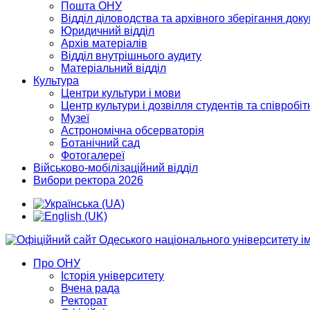
Пошта ОНУ
Відділ діловодства та архівного зберігання док
Юридичний відділ
Архів матеріалів
Відділ внутрішнього аудиту
Матеріальний відділ
Культура
Центри культури і мови
Центр культури і дозвілля студентів та співробіт
Музеї
Астрономічна обсерваторія
Ботанічний сад
Фотогалереї
Військово-мобілізаційний відділ
Вибори ректора 2026
Про ОНУ
Історія університету
Вчена рада
Ректорат