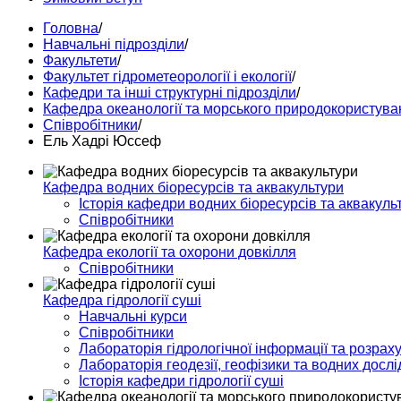
Головна
/
Навчальні підрозділи
/
Факультети
/
Факультет гідрометеорології і екології
/
Кафедри та інші структурні підрозділи
/
Кафедра океанології та морського природокористува
Співробітники
/
Ель Хадрі Юссеф
Кафедра водних біоресурсів та аквакультури
Історія кафедри водних біоресурсів та аквакуль
Співробітники
Кафедра екології та охорони довкілля
Співробітники
Кафедра гідрології суші
Навчальні курси
Співробітники
Лабораторія гідрологічної інформації та розраху
Лабораторія геодезії, геофізики та водних досл
Історія кафедри гідрології суші