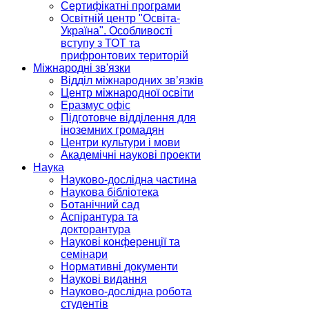
Сертифікатні програми
Освітній центр "Освіта-
Україна". Особливості
вступу з ТОТ та
прифронтових територій
Міжнародні зв'язки
Відділ міжнародних зв’язків
Центр міжнародної освіти
Еразмус офіс
Підготовче відділення для
іноземних громадян
Центри культури і мови
Академічні наукові проекти
Наука
Науково-дослідна частина
Наукова бібліотека
Ботанічний сад
Аспірантура та
докторантура
Наукові конференції та
семінари
Нормативні документи
Наукові видання
Науково-дослідна робота
студентів