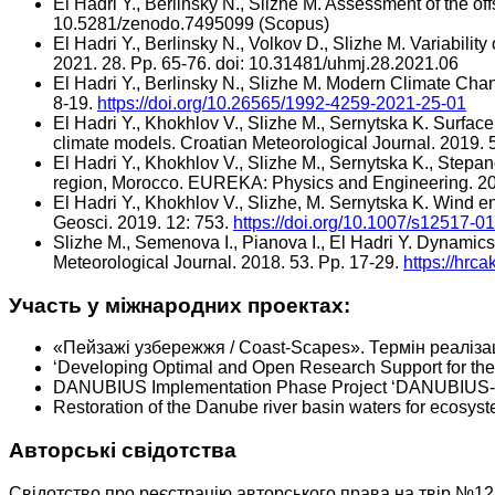
El Hadri Y., Berlinsky N., Slizhe M. Assessment of the 
10.5281/zenodo.7495099 (Scopus)
El Hadri Y., Berlinsky N., Volkov D., Slizhe M. Variabili
2021. 28. Pp. 65-76. doi: 10.31481/uhmj.28.2021.06
El Hadri Y., Berlinsky N., Slizhe M. Modern Climate Cha
8-19.
https://doi.org/10.26565/1992-4259-2021-25-01
El Hadri Y., Khokhlov V., Slizhe M., Sernytska K. Surfa
climate models. Croatian Meteorological Journal. 2019. 
El Hadri Y., Khokhlov V., Slizhe M., Sernytska K., Ste
region, Morocco. EUREKA: Physics and Engineering. 20
El Hadri Y., Khokhlov V., Slizhe, M. Sernytska K. Wind 
Geosci. 2019. 12: 753.
https://doi.org/10.1007/s12517-0
Slizhe M., Semenova I., Pianova I., El Hadri Y. Dynamics
Meteorological Journal. 2018. 53. Рр. 17-29.
https://hrc
Участь у міжнародних проектах:
«Пейзажі узбережжя / Coast-Scapes». Термін реалізаці
‘Developing Optimal and Open Research Support for th
DANUBIUS Implementation Phase Project ‘DANUBIUS-IP
Restoration of the Danube river basin waters for ecosy
Авторські свідотства
Свідотство про реєстрацію авторського права на твір №12