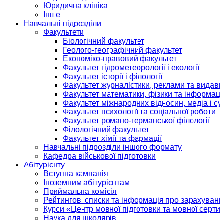
Юридична клініка
Інше
Навчальні підрозділи
Факультети
Біологічний факультет
Геолого-географічний факультет
Економіко-правовий факультет
Факультет гідрометеорології і екології
Факультет історії і філології
Факультет журналістики, реклами та видав
Факультет математики, фізики та інформац
Факультет міжнародних відносин, медіа і с
Факультет психології та соціальної роботи
Факультет романо-германської філології
Філологічний факультет
Факультет хімії та фармації
Навчальні підрозділи іншого формату
Кафедра військової підготовки
Абітурієнту
Вступна кампанія
Іноземним абітурієнтам
Приймальна комісія
Рейтингові списки та інформація про зарахуван
Курси «Центр мовної підготовки та мовної серти
Наука для школярів