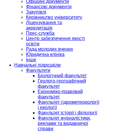
Офіційні документи
Фінансові документи
Закупівлі
Керівництво університету
Ліцензування та
акредитація
Прес-служба
Центр забезпечення якості
освіти
Рада молодих вчених
Юридична клініка
Інше
Навчальні підрозділи
Факультети
Біологічний факультет
Геолого-географічний
факультет
Економіко-правовий
факультет
Факультет гідрометеорології
і екології
Факультет історії і філології
Факультет журналістики,
реклами та видавничої
справи