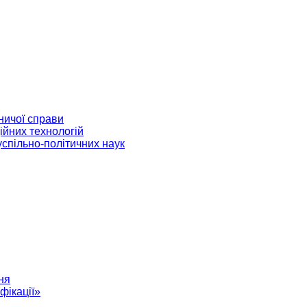
ничої справи
ійних технологій
успільно-політичних наук
ня
фікації»