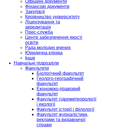
Офіційні документи
Фінансові документи
Закупівлі
Керівництво університету
Ліцензування та
акредитація
Прес-служба
Центр забезпечення якості
освіти
Рада молодих вчених
Юридична клініка
Інше
Навчальні підрозділи
Факультети
Біологічний факультет
Геолого-географічний
факультет
Економіко-правовий
факультет
Факультет гідрометеорології
і екології
Факультет історії і філології
Факультет журналістики,
реклами та видавничої
справи