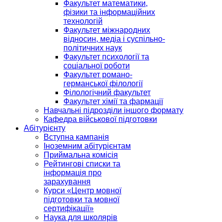
Факультет математики,
фізики та інформаційних
технологій
Факультет міжнародних
відносин, медіа і суспільно-
політичних наук
Факультет психології та
соціальної роботи
Факультет романо-
германської філології
Філологічний факультет
Факультет хімії та фармації
Навчальні підрозділи іншого формату
Кафедра військової підготовки
Абітурієнту
Вступна кампанія
Іноземним абітурієнтам
Приймальна комісія
Рейтингові списки та
інформація про
зарахування
Курси «Центр мовної
підготовки та мовної
сертифікації»
Наука для школярів