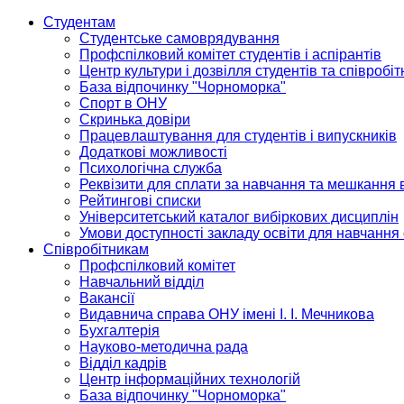
Студентам
Студентське самоврядування
Профспілковий комітет студентів і аспірантів
Центр культури і дозвілля студентів та співробіт
База відпочинку "Чорноморка"
Спорт в ОНУ
Скринька довіри
Працевлаштування для студентів і випускників
Додаткові можливості
Психологічна служба
Реквізити для сплати за навчання та мешкання 
Рейтингові списки
Університетський каталог вибіркових дисциплін
Умови доступності закладу освіти для навчання
Співробітникам
Профспілковий комітет
Навчальний відділ
Вакансії
Видавнича справа ОНУ імені І. І. Мечникова
Бухгалтерія
Науково-методична рада
Відділ кадрів
Центр інформаційних технологій
База відпочинку "Чорноморка"