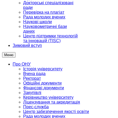
Докторські спеціалізовані
ради
Перевірка на плагіат
Рада молодих вчених
Наукові школи
Науковометричні бази
даних
Центр підтримки технологій
та інновацій (TISC)
Зимовий вступ
Меню
Про ОНУ
Історія університету
Вчена рада
Ректорат
Офіційні документи
Фінансові документи
Закупівлі
Керівництво університету
Ліцензування та акредитація
Прес-служба
Центр забезпечення якості освіти
Рада молодих вчених