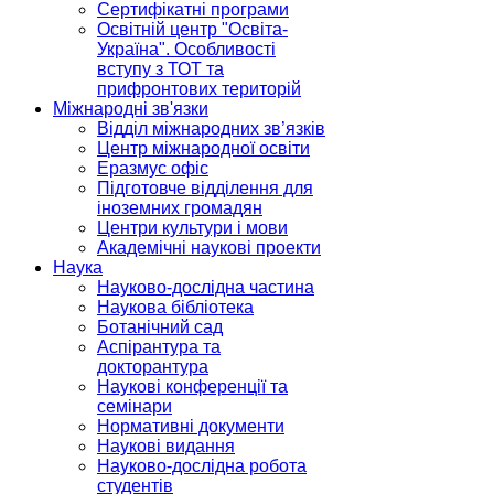
Сертифікатні програми
Освітній центр "Освіта-
Україна". Особливості
вступу з ТОТ та
прифронтових територій
Міжнародні зв'язки
Відділ міжнародних зв’язків
Центр міжнародної освіти
Еразмус офіс
Підготовче відділення для
іноземних громадян
Центри культури і мови
Академічні наукові проекти
Наука
Науково-дослідна частина
Наукова бібліотека
Ботанічний сад
Аспірантура та
докторантура
Наукові конференції та
семінари
Нормативні документи
Наукові видання
Науково-дослідна робота
студентів