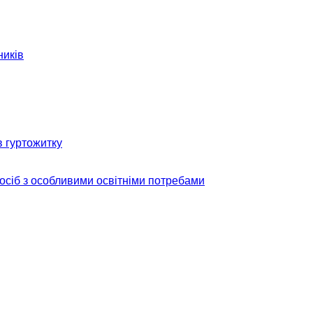
ників
в гуртожитку
 осіб з особливими освітніми потребами