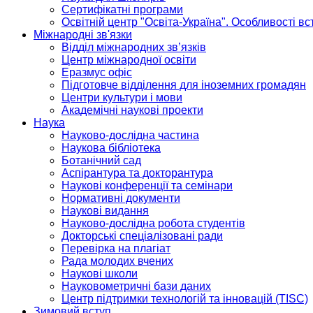
Сертифікатні програми
Освітній центр "Освіта-Україна". Особливості в
Міжнародні зв'язки
Відділ міжнародних зв’язків
Центр міжнародної освіти
Еразмус офіс
Підготовче відділення для іноземних громадян
Центри культури і мови
Академічні наукові проекти
Наука
Науково-дослідна частина
Наукова бібліотека
Ботанічний сад
Аспірантура та докторантура
Наукові конференції та семінари
Нормативні документи
Наукові видання
Науково-дослідна робота студентів
Докторські спеціалізовані ради
Перевірка на плагіат
Рада молодих вчених
Наукові школи
Науковометричні бази даних
Центр підтримки технологій та інновацій (TISC)
Зимовий вступ