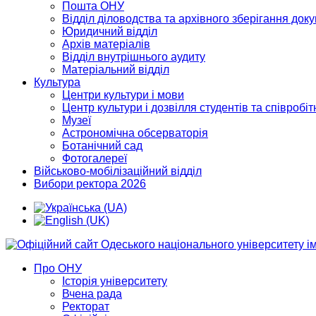
Пошта ОНУ
Відділ діловодства та архівного зберігання док
Юридичний відділ
Архів матеріалів
Відділ внутрішнього аудиту
Матеріальний відділ
Культура
Центри культури і мови
Центр культури і дозвілля студентів та співробіт
Музеї
Астрономічна обсерваторія
Ботанічний сад
Фотогалереї
Військово-мобілізаційний відділ
Вибори ректора 2026
Про ОНУ
Історія університету
Вчена рада
Ректорат