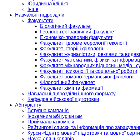
Юридична клініка
Інше
Навчальні підрозділи
Факультети
Біологічний факультет
Геолого-географічний факультет
Економіко-правовий факультет
Факультет гідрометеорології і екології
Факультет історії і філології
Факультет журналістики, реклами та видав
Факультет математики, фізики та інформац
Факультет міжнародних відносин, медіа і с
Факультет психології та соціальної роботи
Факультет романо-германської філології
Філологічний факультет
Факультет хімії та фармації
Навчальні підрозділи іншого формату
Кафедра військової підготовки
Абітурієнту
Вступна кампанія
Іноземним абітурієнтам
Приймальна комісія
Рейтингові списки та інформація про зарахуван
Курси «Центр мовної підготовки та мовної серти
Наука для школярів