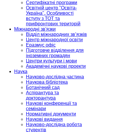
Сертифікатні програми
Освітній центр "Освіта-
Україна". Особливості
вступу з ТОТ та
прифронтових територій
Міжнародні зв'язки
Відділ міжнародних зв’язків
Центр міжнародної освіти
Еразмус офіс
Підготовче відділення для
іноземних громадян
Центри культури і мови
Академічні наукові проекти
Наука
Науково-дослідна частина
Наукова бібліотека
Ботанічний сад
Аспірантура та
докторантура
Наукові конференції та
семінари
Нормативні документи
Наукові видання
Науково-дослідна робота
студентів