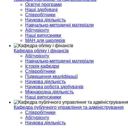
Освітні програми
Наші здобувачі
Співробітники
Наукова діяльність
Навчально-методичні матеріали
Абітурієнту
Наші випускники
МАН для школярів
Кафедра обліку і фінансів
Абітурієнту
Навчально-методичні матеріали
Історія кафедри
Співробітники
Підвищення кваліфікації
Наукова діяльність
Наукова робота здобувачів
Міжнародна діяльність
Наші випускники
Кафедра публічного управління та адміністрування
Співробітники
Абітурієнту
Наукова діяльність