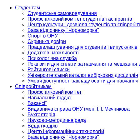
Студентам
Студентське самоврядування
Профспілковий комітет студентів і аспірантів
Центр культури і дозвілля студентів та співробіт
База відпочинку "Чорноморка"
Спорт в ОНУ
Скринька довіри
Працевлаштування для студентів і випускників
Додаткові можливості
Психологічна служба
Реквізити для сплати за навчання та мешкання 
Рейтингові списки
Університетський каталог вибіркових дисциплін
Умови доступності закладу освіти для навчання
Співробітникам
Профспілковий комітет
Навчальний відділ
Вакансії
Видавнича справа ОНУ імені І. І. Мечникова
Бухгалтерія
Науково-методична рада
Відділ кадрів
Центр інформаційних технологій
База відпочинку "Чорноморка"