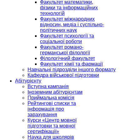
Факультет математики,
фізики та інформаційних
технологій
Факультет міжнародних
відносин, медіа і суспільно-
політичних наук
Факультет психології та
соціальної роботи
Факультет романо-
германської філології
Філологічний факультет
Факультет хімії та фармації
Навчальні підрозділи іншого формату
Кафедра військової підготовки
Абітурієнту
Вступна кампанія
Іноземним абітурієнтам
Приймальна комісія
Рейтингові списки та
інформація про
зарахування
Курси «Центр мовної
підготовки та мовної
сертифікації»
Наука для школярів