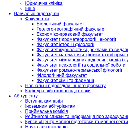
Юридична клініка
Інше
Навчальні підрозділи
Факультети
Біологічний факультет
Геолого-географічний факультет
Економіко-правовий факультет
Факультет гідрометеорології і екології
Факультет історії і філології
Факультет журналістики, реклами та видав
Факультет математики, фізики та інформац
Факультет міжнародних відносин, медіа і с
Факультет психології та соціальної роботи
Факультет романо-германської філології
Філологічний факультет
Факультет хімії та фармації
Навчальні підрозділи іншого формату
Кафедра військової підготовки
Абітурієнту
Вступна кампанія
Іноземним абітурієнтам
Приймальна комісія
Рейтингові списки та інформація про зарахуван
Курси «Центр мовної підготовки та мовної серти
Наука для школярів