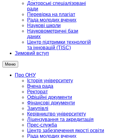
Докторські спеціалізовані
ради
Перевірка на плагіат
Рада молодих вчених
Наукові школи
Науковометричні бази
даних
Центр підтримки технологій
та інновацій (TISC)
Зимовий вступ
Меню
Про ОНУ
Історія університету
Вчена рада
Ректорат
Офіційні документи
Фінансові документи
Закупівлі
Керівництво університету
Ліцензування та акредитація
Прес-служба
Центр забезпечення якості освіти
Рада молодих вчених