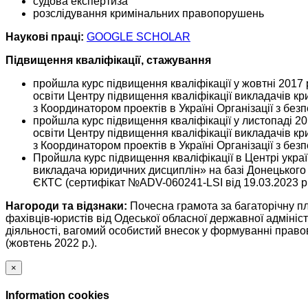
судова експертиза
розслідування кримінальних правопорушень
Наукові праці:
GOOGLE SCHOLAR
Підвищення кваліфікації, стажування
пройшла курс підвищення кваліфікації у жовтні 2017 р
освіти Центру підвищення кваліфікації викладачів к
з Координатором проектів в Україні Організації з без
пройшла курс підвищення кваліфікації у листопаді 201
освіти Центру підвищення кваліфікації викладачів к
з Координатором проектів в Україні Організації з без
Пройшла курс підвищення кваліфікації в Центрі укра
викладача юридичних дисциплін» на базі Донецького д
ЄКТС (сертифікат №ADV-060241-LSI від 19.03.2023 р.).
Нагороди та відзнаки:
Почесна грамота за багаторічну пл
фахівців-юристів від Одеської обласної державної адмініст
діяльності, вагомий особистий внесок у формуванні правов
(жовтень 2022 р.).
×
Information cookies