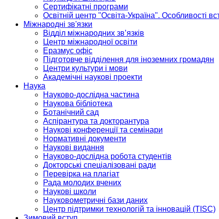
Сертифікатні програми
Освітній центр "Освіта-Україна". Особливості в
Міжнародні зв'язки
Відділ міжнародних зв’язків
Центр міжнародної освіти
Еразмус офіс
Підготовче відділення для іноземних громадян
Центри культури і мови
Академічні наукові проекти
Наука
Науково-дослідна частина
Наукова бібліотека
Ботанічний сад
Аспірантура та докторантура
Наукові конференції та семінари
Нормативні документи
Наукові видання
Науково-дослідна робота студентів
Докторські спеціалізовані ради
Перевірка на плагіат
Рада молодих вчених
Наукові школи
Науковометричні бази даних
Центр підтримки технологій та інновацій (TISC)
Зимовий вступ