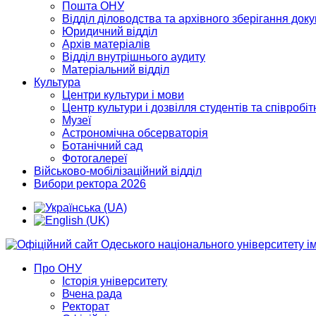
Пошта ОНУ
Відділ діловодства та архівного зберігання док
Юридичний відділ
Архів матеріалів
Відділ внутрішнього аудиту
Матеріальний відділ
Культура
Центри культури і мови
Центр культури і дозвілля студентів та співробіт
Музеї
Астрономічна обсерваторія
Ботанічний сад
Фотогалереї
Військово-мобілізаційний відділ
Вибори ректора 2026
Про ОНУ
Історія університету
Вчена рада
Ректорат