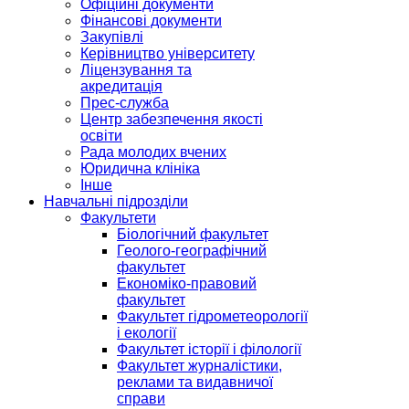
Офіційні документи
Фінансові документи
Закупівлі
Керівництво університету
Ліцензування та
акредитація
Прес-служба
Центр забезпечення якості
освіти
Рада молодих вчених
Юридична клініка
Інше
Навчальні підрозділи
Факультети
Біологічний факультет
Геолого-географічний
факультет
Економіко-правовий
факультет
Факультет гідрометеорології
і екології
Факультет історії і філології
Факультет журналістики,
реклами та видавничої
справи