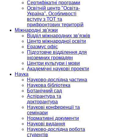
Сертифікатні програми
Освітній центр "Освіта-
Україна". Особливості
вступу з ТОТ та
прифронтових територій
Міжнародні зв'язки
Відділ міжнародних зв’язків
Центр міжнародної освіти
Еразмус офіс
Підготовче відділення для
іноземних громадян
Центри культури і мови
Академічні наукові проекти
Наука
Науково-дослідна частина
Наукова бібліотека
Ботанічний сад
Аспірантура та
докторантура
Наукові конференції та
семінари
Нормативні документи
Наукові видання
Науково-дослідна робота
студентів