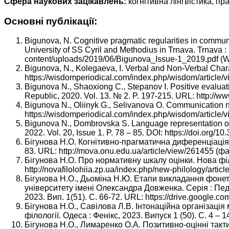
Сфера наукових зацікавлень:
когнітивна лінгвістика, пра
Основні публікації:
Bigunova, N. Cognitive pragmatic regularities in communi
University of SS Cyril and Methodius in Trnava. Trnava : U
content/uploads/2019/06/Bigunova_Issue-1_2019.pdf (
Bigunova, N., Kolegaeva, I. Verbal and Non-Verbal Char
https://wisdomperiodical.com/index.php/wisdom/article/
Bigunova N., Shaoxiong C., Stepanov I. Positive evaluati
Republic, 2020. Vol. 13. № 2. P. 197-215. URL: http://
Bigunova N., Oliinyk G., Selivanova O. Communication n
https://wisdomperiodical.com/index.php/wisdom/article/
Bigunova N., Dombrovska S. Language representation of t
2022. Vol. 20, Issue 1. P. 78 – 85. DOI: https://doi.org/
Бігунова Н.О. Когнітивно-прагматична диференціація 
83. URL: http://mova.onu.edu.ua/article/view/261455 (
Бігунова Н.О. Про нормативну шкалу оцінки. Нова філо
http://novafilolohiia.zp.ua/index.php/new-philology/art
Бігунова Н.О., Дьоміна Н.Ю. Етапи викладання фонети
університету імені Олександра Довженка. Серія : Педа
2023. Вип. 1(51). С. 66-72. URL: https://drive.goog
Бігунова Н.О., Савілова Л.В. Інтонаційна організаці
філології. Одеса : Фенікс, 2023. Випуск 1 (50). С. 4 – 
Бігунова Н.О., Лимаренко О.А. Позитивно-оцінні такт