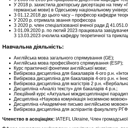
У 2018 р. захистила докторську дисертацію на тему «
германські мови) в Одеському національному університ
З 01.12.2018 до цього часу – професор кафедри теоре
У 2020 р. отримала звання професора
З 2020 р. член спеціалізованої вченої ради Д 41.051.0
З 01.09.2020 р. по лютий 2023 працювала завідуваче
З 13.03.2023 очолила кафедру теоретичної та приклад
Навчальна діяльність:
Англійська мова загального спрямування (GE);
Англійська мова професійного спрямування (ESP);
Курс практичної фонетики англійської мови;
Вибіркова дисципліна для бакалаврів 4-ого р.н. «Інт
Вибіркова дисципліна для бакалаврів 4-ого р.н. « Інн
Вибіркова дисципліна для магістрів 2 р.н. «Вербальн
Дисципліна «Аналіз тексту» для бакаларів 4 р.н.;
Лекційний курс «Актуальні міждисциплінарні парадигм
Дисципліна «Наукова комунікація іноземною мовою» дл
Дисципліна «Академічне письмо англійською мовою» д
Вибіркова дисципліна для аспірантів факультету РГФ 
Членство в асоціаціях:
IATEFL Ukraine, Член громадської