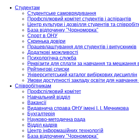
Студентам
Студентське самоврядування
Профспілковий комітет студентів і аспірантів
Центр культури і дозвілля студентів та співробіт
База відпочинку "Чорноморка"
Спорт в ОНУ
Скринька довіри
Працевлаштування для студентів і випускників
Додаткові можливості
Психологічна служба
Реквізити для сплати за навчання та мешкання 
Рейтингові списки
Університетський каталог вибіркових дисциплін
Умови доступності закладу освіти для навчання
Співробітникам
Профспілковий комітет
Навчальний відділ
Вакансії
Видавнича справа ОНУ імені І. І. Мечникова
Бухгалтерія
Науково-методична рада
Відділ кадрів
Центр інформаційних технологій
База відпочинку "Чорноморка"