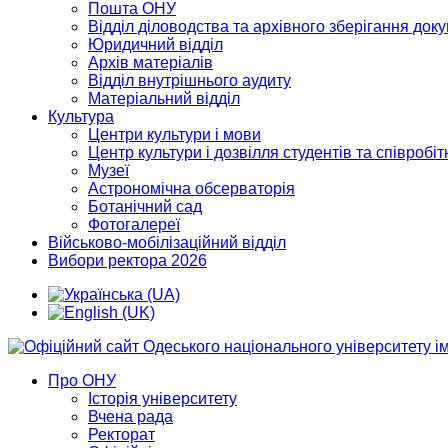
Пошта ОНУ
Відділ діловодства та архівного зберігання док
Юридичний відділ
Архів матеріалів
Відділ внутрішнього аудиту
Матеріальний відділ
Культура
Центри культури і мови
Центр культури і дозвілля студентів та співробіт
Музеї
Астрономічна обсерваторія
Ботанічний сад
Фотогалереї
Військово-мобілізаційний відділ
Вибори ректора 2026
Про ОНУ
Історія університету
Вчена рада
Ректорат