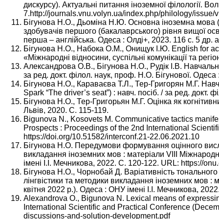
дискурсу). Актуальні питання іноземної філології. Вол
7.http://journals.vnu.volyn.ua/index.php/philology/issue/
Бігунова Н.О., Дьоміна Н.Ю. Основна іноземна мова (а
здобувачів першого (бакалаврського) рівня вищої осві
перша – англійська. Одеса : Олді+, 2023. 116 с. 5 др. а
Бігунова Н.О., Набока О.М., Онищук І.Ю. English for a
«Міжнародні відносини, суспільні комунікації та регіон
Александрова О.В., Бігунова Н.О., Рудік І.В. Навчальн
за ред. докт. філол. наук, проф. Н.О. Бігунової. Одеса :
Бігунова Н.О., Караваєва Т.Л., Тер-Григорян М.Г. Нав
Spark “The driver’s seat”) : навч. посіб. / за ред. докт.
Бігунова Н.О., Тер-Григорьян М.Г. Оцінка як когніти
Львів, 2020. С. 115-119.
Bigunova N., Kosovets M. Communicative tactics manifest
Prospects : Proceedings of the 2nd International Scientif
https://doi.org/10.51582/interconf.21-22.06.2021.10
Бігунова Н.О. Передумови формування оцінного висл
викладання іноземних мов : матеріали VIII Міжнародно
імені І.І. Мечникова, 2022. C. 120-122. URL: https://onu
Бігунова Н.О., Чорнобай Д. Варіативність тонального
лінгвістики та методики викладання іноземних мов : м
квітня 2022 р.). Одеса : ОНУ імені І.І. Мечникова, 2022
Alexandrova O., Bigunova N. Lexical means of expressing 
International Scientific and Practical Conference (Decem
discussions-and-solution-development.pdf