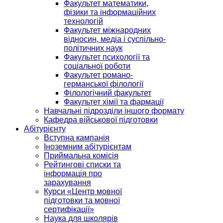
Факультет математики,
фізики та інформаційних
технологій
Факультет міжнародних
відносин, медіа і суспільно-
політичних наук
Факультет психології та
соціальної роботи
Факультет романо-
германської філології
Філологічний факультет
Факультет хімії та фармації
Навчальні підрозділи іншого формату
Кафедра військової підготовки
Абітурієнту
Вступна кампанія
Іноземним абітурієнтам
Приймальна комісія
Рейтингові списки та
інформація про
зарахування
Курси «Центр мовної
підготовки та мовної
сертифікації»
Наука для школярів