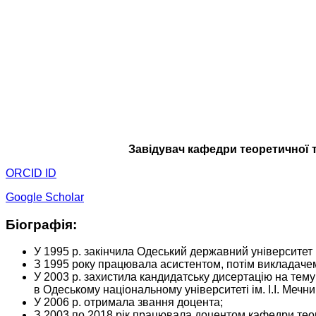
Завідувач кафедри теоретичної 
ORCID ID
Google Scholar
Біографія:
У 1995 р. закінчила Одеський державний університет і
З 1995 року працювала асистентом, потім викладачем
У 2003 р. захистила кандидатську дисертацію на тему
в Одеському національному університеті ім. І.І. Мечни
У 2006 р. отримала звання доцента;
З 2003 по 2018 рік працювала доцентом кафедри теор