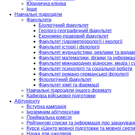
Юридична клініка
Інше
Навчальні підрозділи
Факультети
Біологічний факультет
Геолого-географічний факультет
Економіко-правовий факультет
Факультет гідрометеорології і екології
Факультет історії і філології
Факультет журналістики, реклами та видав
Факультет математики, фізики та інформац
Факультет міжнародних відносин, медіа і с
Факультет психології та соціальної роботи
Факультет романо-германської філології
Філологічний факультет
Факультет хімії та фармації
Навчальні підрозділи іншого формату
Кафедра військової підготовки
Абітурієнту
Вступна кампанія
Іноземним абітурієнтам
Приймальна комісія
Рейтингові списки та інформація про зарахуван
Курси «Центр мовної підготовки та мовної серти
Наука для школярів