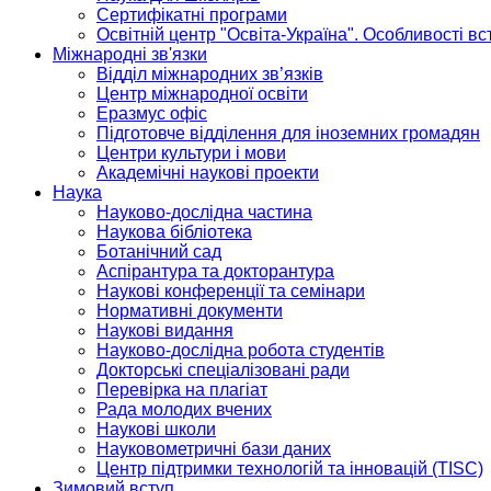
Сертифікатні програми
Освітній центр "Освіта-Україна". Особливості в
Міжнародні зв'язки
Відділ міжнародних зв’язків
Центр міжнародної освіти
Еразмус офіс
Підготовче відділення для іноземних громадян
Центри культури і мови
Академічні наукові проекти
Наука
Науково-дослідна частина
Наукова бібліотека
Ботанічний сад
Аспірантура та докторантура
Наукові конференції та семінари
Нормативні документи
Наукові видання
Науково-дослідна робота студентів
Докторські спеціалізовані ради
Перевірка на плагіат
Рада молодих вчених
Наукові школи
Науковометричні бази даних
Центр підтримки технологій та інновацій (TISC)
Зимовий вступ