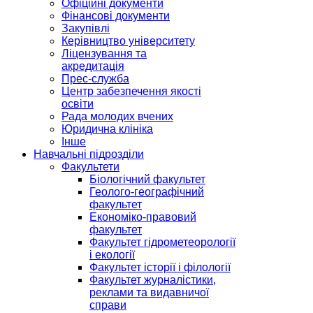
Офіційні документи
Фінансові документи
Закупівлі
Керівництво університету
Ліцензування та
акредитація
Прес-служба
Центр забезпечення якості
освіти
Рада молодих вчених
Юридична клініка
Інше
Навчальні підрозділи
Факультети
Біологічний факультет
Геолого-географічний
факультет
Економіко-правовий
факультет
Факультет гідрометеорології
і екології
Факультет історії і філології
Факультет журналістики,
реклами та видавничої
справи