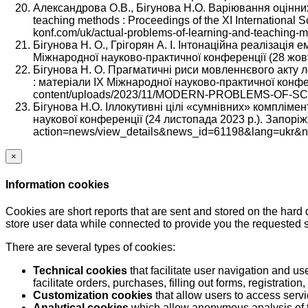
Александрова О.В., Бігунова Н.О. Варіювання оцінних
teaching methods : Proceedings of the XI International S
konf.com/uk/actual-problems-of-learning-and-teaching-
Бігунова Н. О., Грігорян А. І. Інтонаційна реалізація
Міжнародної науково-практичної конференції (28 жовтн
Бігунова Н. О. Прагматичні риси мовленнєвого акту ле
: матеріали IX Міжнародної науково-практичної конферен
content/uploads/2023/11/MODERN-PROBLEMS-OF-SC
Бігунова Н.О. Іллокутивні цілі «сумнівних» комплімент
наукової конференції (24 листопада 2023 р.). Запоріжжя
action=news/view_details&news_id=61198&lang=ukr&news_
×
Information cookies
Cookies are short reports that are sent and stored on the hard
store user data while connected to provide you the requested
There are several types of cookies:
Technical cookies
that facilitate user navigation and us
facilitate orders, purchases, filling out forms, registration, 
Customization cookies
that allow users to access servi
Analytical cookies
which allow anonymous analysis of th