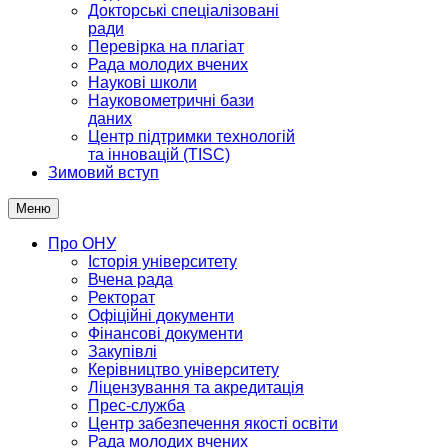
Докторські спеціалізовані
ради
Перевірка на плагіат
Рада молодих вчених
Наукові школи
Науковометричні бази
даних
Центр підтримки технологій
та інновацій (TISC)
Зимовий вступ
Меню
Про ОНУ
Історія університету
Вчена рада
Ректорат
Офіційні документи
Фінансові документи
Закупівлі
Керівництво університету
Ліцензування та акредитація
Прес-служба
Центр забезпечення якості освіти
Рада молодих вчених