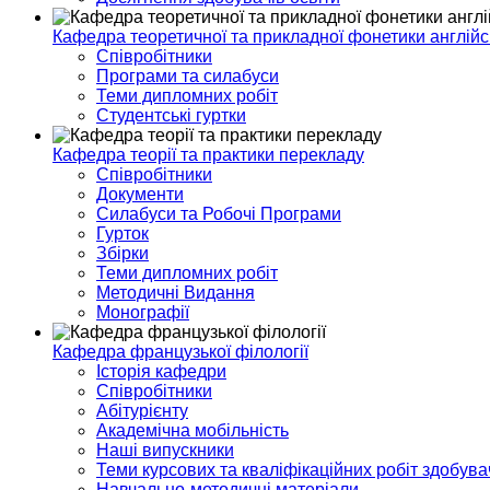
Кафедра теоретичної та прикладної фонетики англійс
Співробітники
Програми та силабуси
Теми дипломних робіт
Студентські гуртки
Кафедра теорії та практики перекладу
Співробітники
Документи
Силабуси та Робочі Програми
Гурток
Збірки
Теми дипломних робіт
Методичні Видання
Монографії
Кафедра французької філології
Історія кафедри
Співробітники
Абітурієнту
Академічна мобільність
Наші випускники
Теми курсових та кваліфікаційних робіт здобувач
Навчально-методичні матеріали