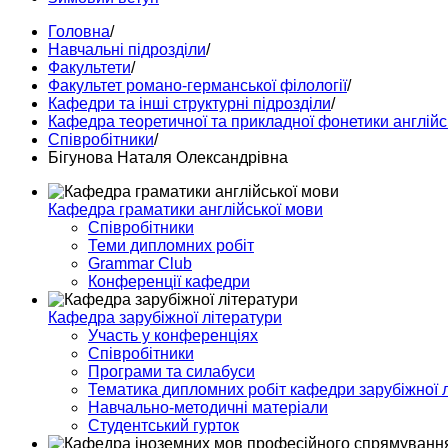
Головна
/
Навчальні підрозділи
/
Факультети
/
Факультет романо-германської філології
/
Кафедри та інші структурні підрозділи
/
Кафедра теоретичної та прикладної фонетики англійс
Співробітники
/
Бігунова Наталя Олександрівна
Кафедра граматики англійської мови
Співробітники
Теми дипломних робіт
Grammar Club
Конференції кафедри
Кафедра зарубіжної літератури
Участь у конференціях
Співробітники
Програми та силабуси
Тематика дипломних робіт кафедри зарубіжної 
Навчально-методичні матеріали
Студентський гурток