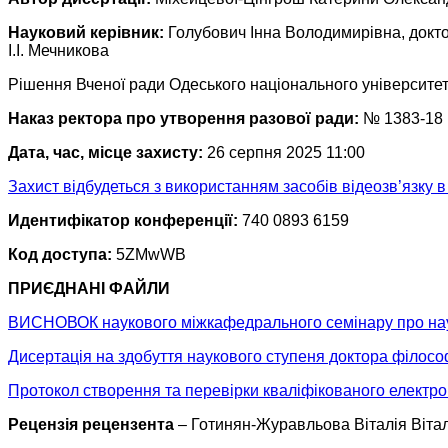
Науковий керівник:
Голубович Інна Володимирівна, докто
І.І. Мечникова
Рішення Вченої ради Одеського національного університету
Наказ ректора про утворення разової ради:
№ 1383-18 в
Дата, час, місце захисту:
26 серпня 2025 11:00
Захист відбудеться з використанням засобів відеозв’язку 
Идентифікатор конференції:
740 0893 6159
Код доступа:
5ZMwWB
ПРИЄДНАНІ ФАЙЛИ
ВИСНОВОК наукового міжкафедрального семінару про науко
Дисертація на здобуття наукового ступеня доктора філосо
Протокол створення та перевірки кваліфікованого електро
Рецензія рецензента
– Готинян-Журавльова Віталія Вітал