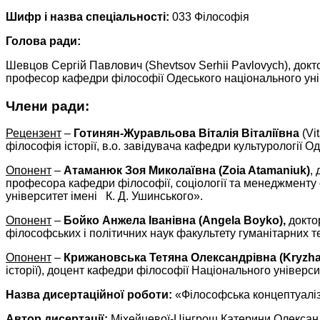
Шифр і назва спеціальності:
033 Філософія
Голова ради:
Шевцов Сергій Павлович (Shevtsov Serhii Pavlovych), докто
професор кафедри філософії Одеського національного уніве
Члени ради:
Рецензент
–
Готинян-Журавльова Віталія Віталіївна
(Vi
філософія історії, в.о. завідувача кафедри культурології О
Опонент
–
Атаманюк Зоя Миколаївна (Zoia Atamaniuk)
,
професора кафедри філософії, соціології та менеджменту 
університет імені К. Д. Ушинського».
Опонент
–
Бойко Анжела Іванівна (Angela Boyko),
доктор
філософських і політичних наук факультету гуманітарних т
Опонент
–
Крижановська Тетяна Олександрівна (Kryzhan
історії), доцент кафедри філософії Національного універс
Назва дисертаційної роботи:
«Філософська концептуаліза
Автор дисертації:
Міхейцевої-Цінгрош Катерини Олексан