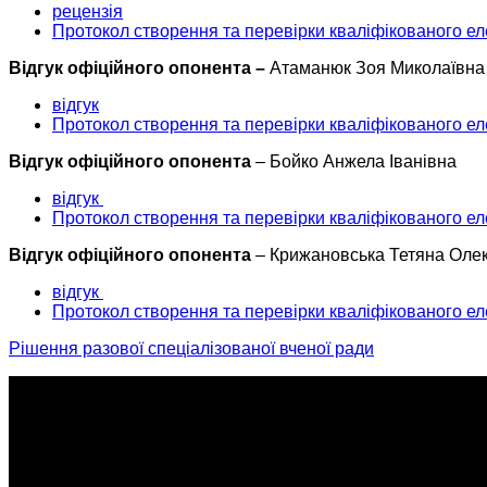
рецензія
Протокол створення та перевірки кваліфікованого ел
Відгук офіційного опонента –
Атаманюк Зоя Миколаївн
відгук
Протокол створення та перевірки кваліфікованого ел
Відгук офіційного опонента
– Бойко Анжела Іванівна
відгук
Протокол створення та перевірки кваліфікованого ел
Відгук офіційного опонента
– Крижановська Тетяна Оле
відгук
Протокол створення та перевірки кваліфікованого ел
Рішення разової спеціалізованої вченої ради