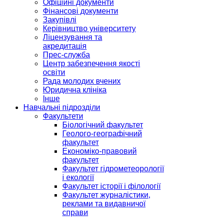
Офіційні документи
Фінансові документи
Закупівлі
Керівництво університету
Ліцензування та
акредитація
Прес-служба
Центр забезпечення якості
освіти
Рада молодих вчених
Юридична клініка
Інше
Навчальні підрозділи
Факультети
Біологічний факультет
Геолого-географічний
факультет
Економіко-правовий
факультет
Факультет гідрометеорології
і екології
Факультет історії і філології
Факультет журналістики,
реклами та видавничої
справи