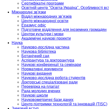
Сертифікатні програми
Освітній центр "Освіта-Україна". Особливості в
Міжнародні зв'язки
Відділ міжнародних зв’язків
Центр міжнародної освіти
Еразмус офіс
Підготовче відділення для іноземних громадян
Центри культури і мови
Академічні наукові проекти
Наука
Науково-дослідна частина
Наукова бібліотека
Ботанічний сад
Аспірантура та докторантура
Наукові конференції та семінари
Нормативні документи
Наукові видання
Науково-дослідна робота студентів
Докторські спеціалізовані ради
Перевірка на плагіат
Рада молодих вчених
Наукові школи
Науковометричні бази даних
Центр підтримки технологій та інновацій (TISC)
Зимовий вступ