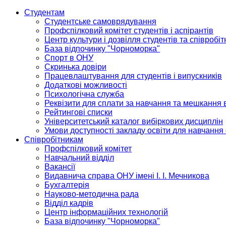
Студентам
Студентське самоврядування
Профспілковий комітет студентів і аспірантів
Центр культури і дозвілля студентів та співробіт
База відпочинку "Чорноморка"
Спорт в ОНУ
Скринька довіри
Працевлаштування для студентів і випускників
Додаткові можливості
Психологічна служба
Реквізити для сплати за навчання та мешкання 
Рейтингові списки
Університетський каталог вибіркових дисциплін
Умови доступності закладу освіти для навчання
Співробітникам
Профспілковий комітет
Навчальний відділ
Вакансії
Видавнича справа ОНУ імені І. І. Мечникова
Бухгалтерія
Науково-методична рада
Відділ кадрів
Центр інформаційних технологій
База відпочинку "Чорноморка"