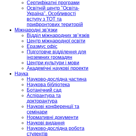
Сертифікатні програми
Освітній центр "Освіта-
Україна". Особливості
вступу з ТОТ та
прифронтових територій
Міжнародні зв'язки
Відділ міжнародних зв’язків
Центр міжнародної освіти
Еразмус офіс
Підготовче відділення для
іноземних громадян
Центри культури і мови
Академічні наукові проекти
Наука
Науково-дослідна частина
Наукова бібліотека
Ботанічний сад
Аспірантура та
докторантура
Наукові конференції та
семінари
Нормативні документи
Наукові видання
Науково-дослідна робота
студентів