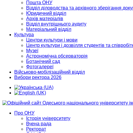
Пошта ОНУ
Відділ діловодства та архівного зберігання док
Юридичний відділ
Архів матеріалів
Відділ внутрішнього аудиту
Матеріальний відділ
Культура
Центри культури і мови
Центр культури і дозвілля студентів та співробіт
Музеї
Астрономічна обсерваторія
Ботанічний сад
Фотогалереї
Військово-мобілізаційний відділ
Вибори ректора 2026
Про ОНУ
Історія університету
Вчена рада
Ректорат