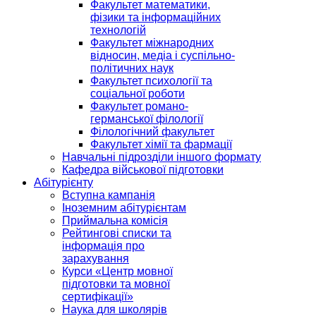
Факультет математики,
фізики та інформаційних
технологій
Факультет міжнародних
відносин, медіа і суспільно-
політичних наук
Факультет психології та
соціальної роботи
Факультет романо-
германської філології
Філологічний факультет
Факультет хімії та фармації
Навчальні підрозділи іншого формату
Кафедра військової підготовки
Абітурієнту
Вступна кампанія
Іноземним абітурієнтам
Приймальна комісія
Рейтингові списки та
інформація про
зарахування
Курси «Центр мовної
підготовки та мовної
сертифікації»
Наука для школярів