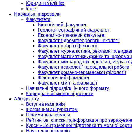
Юридична клініка
Інше
Навчальні підрозділи
Факультети
Біологічний факультет
Геолого-географічний факультет
Економіко-правовий факультет
Факультет гідрометеорології і екології
Факультет історії і філології
Факультет журналістики, реклами та видав
Факультет математики, фізики та інформац
Факультет міжнародних відносин, медіа і с
Факультет психології та соціальної роботи
Факультет романо-германської філології
Філологічний факультет
Факультет хімії та фармації
Навчальні підрозділи іншого формату
Кафедра військової підготовки
Абітурієнту
Вступна кампанія
Іноземним абітурієнтам
Приймальна комісія
Рейтингові списки та інформація про зарахуван
Курси «Центр мовної підготовки та мовної серти
Наука для школярів