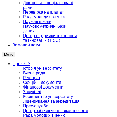
Докторські спеціалізовані
ради
Перевірка на плагіат
Рада молодих вчених
Наукові школи
Науковометричні бази
даних
Центр підтримки технологій
та інновацій (TISC)
Зимовий вступ
Меню
Про ОНУ
Історія університету
Вчена рада
Ректорат
Офіційні документи
Фінансові документи
Закупівлі
Керівництво університету
Ліцензування та акредитація
Прес-служба
Центр забезпечення якості освіти
Рада молодих вчених