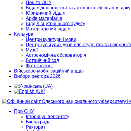
Пошта ОНУ
Відділ діловодства та архівного зберігання док
Юридичний відділ
Архів матеріалів
Відділ внутрішнього аудиту
Матеріальний відділ
Культура
Центри культури і мови
Центр культури і дозвілля студентів та співробіт
Музеї
Астрономічна обсерваторія
Ботанічний сад
Фотогалереї
Військово-мобілізаційний відділ
Вибори ректора 2026
Про ОНУ
Історія університету
Вчена рада
Ректорат