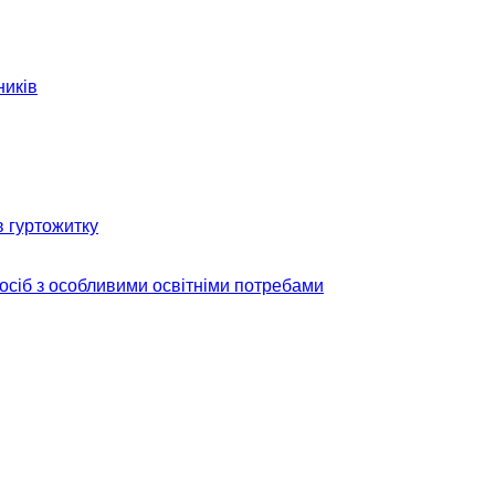
ників
в гуртожитку
 осіб з особливими освітніми потребами