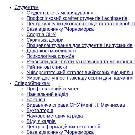
Студентам
Студентське самоврядування
Профспілковий комітет студентів і аспірантів
Центр культури і дозвілля студентів та співробіт
База відпочинку "Чорноморка"
Спорт в ОНУ
Скринька довіри
Працевлаштування для студентів і випускників
Додаткові можливості
Психологічна служба
Реквізити для сплати за навчання та мешкання 
Рейтингові списки
Університетський каталог вибіркових дисциплін
Умови доступності закладу освіти для навчання
Співробітникам
Профспілковий комітет
Навчальний відділ
Вакансії
Видавнича справа ОНУ імені І. І. Мечникова
Бухгалтерія
Науково-методична рада
Відділ кадрів
Центр інформаційних технологій
База відпочинку "Чорноморка"