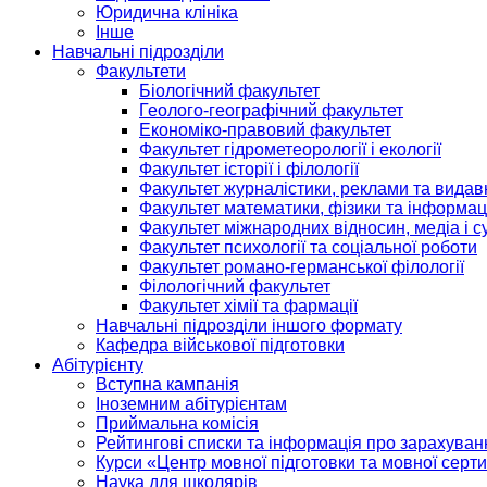
Юридична клініка
Інше
Навчальні підрозділи
Факультети
Біологічний факультет
Геолого-географічний факультет
Економіко-правовий факультет
Факультет гідрометеорології і екології
Факультет історії і філології
Факультет журналістики, реклами та видав
Факультет математики, фізики та інформац
Факультет міжнародних відносин, медіа і с
Факультет психології та соціальної роботи
Факультет романо-германської філології
Філологічний факультет
Факультет хімії та фармації
Навчальні підрозділи іншого формату
Кафедра військової підготовки
Абітурієнту
Вступна кампанія
Іноземним абітурієнтам
Приймальна комісія
Рейтингові списки та інформація про зарахуван
Курси «Центр мовної підготовки та мовної серти
Наука для школярів