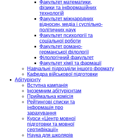
Факультет математики,
фізики та інформаційних
технологій
Факультет міжнародних
відносин, медіа і суспільно-
політичних наук
Факультет психології та
соціальної роботи
Факультет романо-
германської філології
Філологічний факультет
Факультет хімії та фармації
Навчальні підрозділи іншого формату
Кафедра військової підготовки
Абітурієнту
Вступна кампанія
Іноземним абітурієнтам
Приймальна комісія
Рейтингові списки та
інформація про
зарахування
Курси «Центр мовної
підготовки та мовної
сертифікації»
Наука для школярів