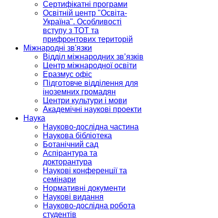
Сертифікатні програми
Освітній центр "Освіта-
Україна". Особливості
вступу з ТОТ та
прифронтових територій
Міжнародні зв'язки
Відділ міжнародних зв’язків
Центр міжнародної освіти
Еразмус офіс
Підготовче відділення для
іноземних громадян
Центри культури і мови
Академічні наукові проекти
Наука
Науково-дослідна частина
Наукова бібліотека
Ботанічний сад
Аспірантура та
докторантура
Наукові конференції та
семінари
Нормативні документи
Наукові видання
Науково-дослідна робота
студентів