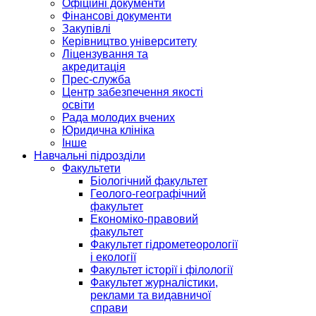
Офіційні документи
Фінансові документи
Закупівлі
Керівництво університету
Ліцензування та
акредитація
Прес-служба
Центр забезпечення якості
освіти
Рада молодих вчених
Юридична клініка
Інше
Навчальні підрозділи
Факультети
Біологічний факультет
Геолого-географічний
факультет
Економіко-правовий
факультет
Факультет гідрометеорології
і екології
Факультет історії і філології
Факультет журналістики,
реклами та видавничої
справи