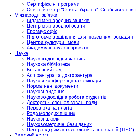
Сертифікатні програми
Освітній центр "Освіта-Україна". Особливості в
Міжнародні зв'язки
Відділ міжнародних зв’язків
Центр міжнародної освіти
Еразмус офіс
Підготовче відділення для іноземних громадян
Центри культури і мови
Академічні наукові проекти
Наука
Науково-дослідна частина
Наукова бібліотека
Ботанічний сад
Аспірантура та докторантура
Наукові конференції та семінари
Нормативні документи
Наукові видання
Науково-дослідна робота студентів
Докторські спеціалізовані ради
Перевірка на плагіат
Рада молодих вчених
Наукові школи
Науковометричні бази даних
Центр підтримки технологій та інновацій (TISC)
Зимовий вступ