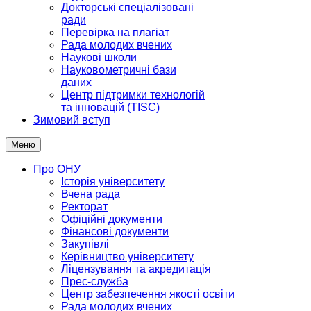
Докторські спеціалізовані
ради
Перевірка на плагіат
Рада молодих вчених
Наукові школи
Науковометричні бази
даних
Центр підтримки технологій
та інновацій (TISC)
Зимовий вступ
Меню
Про ОНУ
Історія університету
Вчена рада
Ректорат
Офіційні документи
Фінансові документи
Закупівлі
Керівництво університету
Ліцензування та акредитація
Прес-служба
Центр забезпечення якості освіти
Рада молодих вчених