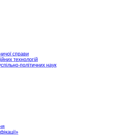
ничої справи
ійних технологій
успільно-політичних наук
ня
фікації»