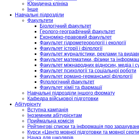
Юридична клініка
Інше
Навчальні підрозділи
Факультети
Біологічний факультет
Геолого-географічний факультет
Економіко-правовий факультет
Факультет гідрометеорології і екології
Факультет історії і філології
Факультет журналістики, реклами та видав
Факультет математики, фізики та інформац
Факультет міжнародних відносин, медіа і с
Факультет психології та соціальної роботи
Факультет романо-германської філології
Філологічний факультет
Факультет хімії та фармації
Навчальні підрозділи іншого формату
Кафедра військової підготовки
Абітурієнту
Вступна кампанія
Іноземним абітурієнтам
Приймальна комісія
Рейтингові списки та інформація про зарахуван
Курси «Центр мовної підготовки та мовної серти
Наука для школярів