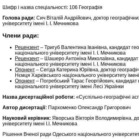
Шифр і назва спеціальності: 106 Географія
Голова ради:
Сич Віталій Андрійович, доктор географічних
університету імені І. І. Мечникова
Члени ради:
Рецензент
– Тригуб Валентина Іванівна, кандидат гео
національного університету імені І. І. Мечникова
Рецензент
– Шашеро Антоніна Миколаївна, кандидат ге
національного університету імені І. І. Мечникова
Опонент
– Сегіда Катерина Юріївна, доктор географіч
Нємця Харківського національного університету імені
Опонент
– Погребський Тарас Георгійович, кандидат г
національного університету імені Лесі Українки
Назва дисертаційної роботи:
«Суспільно-географічні ас
Автор дисертації:
Пархоменко Олександр Григорович
Науковий керівник:
Яворська Вікторія Володимирівна, до
університету імені І.І. Мечникова
Рішення Вченої ради Одеського національного університету 