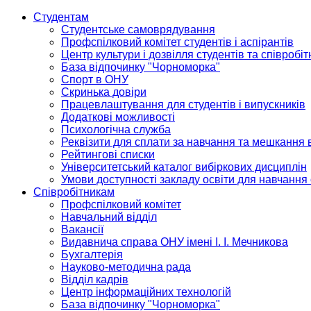
Студентам
Студентське самоврядування
Профспілковий комітет студентів і аспірантів
Центр культури і дозвілля студентів та співробіт
База відпочинку "Чорноморка"
Спорт в ОНУ
Скринька довіри
Працевлаштування для студентів і випускників
Додаткові можливості
Психологічна служба
Реквізити для сплати за навчання та мешкання 
Рейтингові списки
Університетський каталог вибіркових дисциплін
Умови доступності закладу освіти для навчання
Співробітникам
Профспілковий комітет
Навчальний відділ
Вакансії
Видавнича справа ОНУ імені І. І. Мечникова
Бухгалтерія
Науково-методична рада
Відділ кадрів
Центр інформаційних технологій
База відпочинку "Чорноморка"