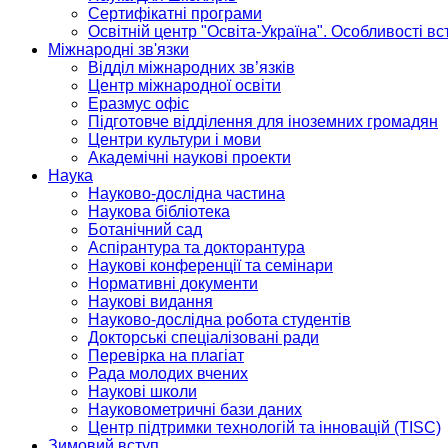
Сертифікатні програми
Освітній центр "Освіта-Україна". Особливості в
Міжнародні зв'язки
Відділ міжнародних зв’язків
Центр міжнародної освіти
Еразмус офіс
Підготовче відділення для іноземних громадян
Центри культури і мови
Академічні наукові проекти
Наука
Науково-дослідна частина
Наукова бібліотека
Ботанічний сад
Аспірантура та докторантура
Наукові конференції та семінари
Нормативні документи
Наукові видання
Науково-дослідна робота студентів
Докторські спеціалізовані ради
Перевірка на плагіат
Рада молодих вчених
Наукові школи
Науковометричні бази даних
Центр підтримки технологій та інновацій (TISC)
Зимовий вступ