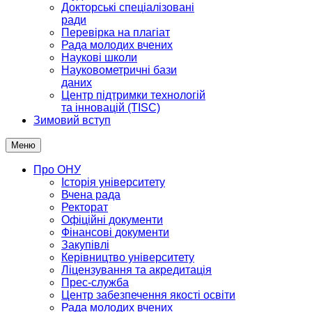
Докторські спеціалізовані
ради
Перевірка на плагіат
Рада молодих вчених
Наукові школи
Науковометричні бази
даних
Центр підтримки технологій
та інновацій (TISC)
Зимовий вступ
Меню
Про ОНУ
Історія університету
Вчена рада
Ректорат
Офіційні документи
Фінансові документи
Закупівлі
Керівництво університету
Ліцензування та акредитація
Прес-служба
Центр забезпечення якості освіти
Рада молодих вчених