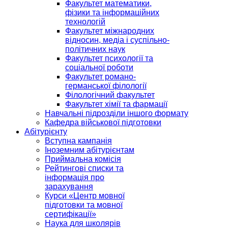
Факультет математики,
фізики та інформаційних
технологій
Факультет міжнародних
відносин, медіа і суспільно-
політичних наук
Факультет психології та
соціальної роботи
Факультет романо-
германської філології
Філологічний факультет
Факультет хімії та фармації
Навчальні підрозділи іншого формату
Кафедра військової підготовки
Абітурієнту
Вступна кампанія
Іноземним абітурієнтам
Приймальна комісія
Рейтингові списки та
інформація про
зарахування
Курси «Центр мовної
підготовки та мовної
сертифікації»
Наука для школярів