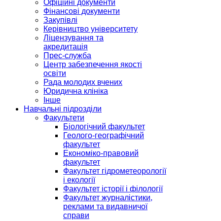
Офіційні документи
Фінансові документи
Закупівлі
Керівництво університету
Ліцензування та
акредитація
Прес-служба
Центр забезпечення якості
освіти
Рада молодих вчених
Юридична клініка
Інше
Навчальні підрозділи
Факультети
Біологічний факультет
Геолого-географічний
факультет
Економіко-правовий
факультет
Факультет гідрометеорології
і екології
Факультет історії і філології
Факультет журналістики,
реклами та видавничої
справи