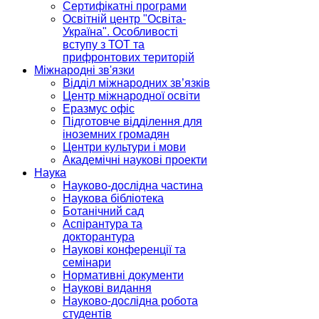
Сертифікатні програми
Освітній центр "Освіта-
Україна". Особливості
вступу з ТОТ та
прифронтових територій
Міжнародні зв'язки
Відділ міжнародних зв’язків
Центр міжнародної освіти
Еразмус офіс
Підготовче відділення для
іноземних громадян
Центри культури і мови
Академічні наукові проекти
Наука
Науково-дослідна частина
Наукова бібліотека
Ботанічний сад
Аспірантура та
докторантура
Наукові конференції та
семінари
Нормативні документи
Наукові видання
Науково-дослідна робота
студентів