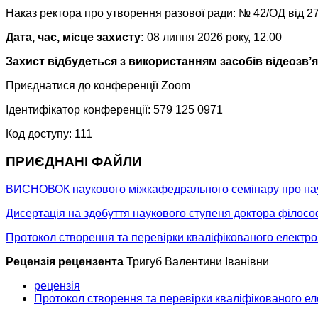
Наказ ректора про утворення разової ради: № 42/ОД від 27
Дата, час, місце захисту:
08 липня 2026 року, 12.00
Захист відбудеться з використанням засобів відеозв’
Приєднатися до конференції Zoom
Ідентифікатор конференції: 579 125 0971
Код доступу: 111
ПРИЄДНАНІ ФАЙЛИ
ВИСНОВОК наукового міжкафедрального семінару про науко
Дисертація на здобуття наукового ступеня доктора філосо
Протокол створення та перевірки кваліфікованого електро
Рецензія рецензента
Тригуб Валентини Іванівни
рецензія
Протокол створення та перевірки кваліфікованого ел