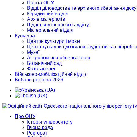
Пошта ОНУ
Відділ діловодства та архівного зберігання док
Юридичний відділ
Архів матеріалів
Відділ внутрішнього аудиту
Матеріальний відділ
Культура
Центри культури і мови
Центр культури і дозвілля студентів та співробіт
Музеї
Астрономічна обсерваторія
Ботанічний сад
Фотогалереї
Військово-мобілізаційний відділ
Вибори ректора 2026
Про ОНУ
Історія університету
Вчена рада
Ректорат