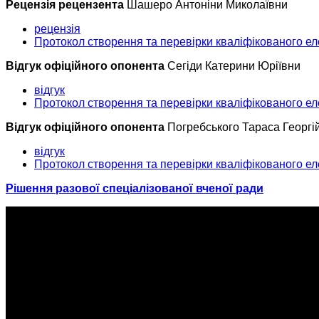
Рецензія рецензента
Шашеро Антоніни Миколаївни
рецензія
Протокол створення та перевірки кваліфікованого ел
Відгук офіційного опонента
Сегіди Катерини Юріївни
відгук
Протокол створення та перевірки кваліфікованого ел
Відгук офіційного опонента
Погребського Тараса Георгі
відгук
Протокол створення та перевірки кваліфікованого ел
Рішення разової спеціалізованої вченої ради