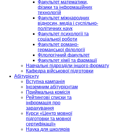
Факультет математики,
фізики та інформаційних
технологій
Факультет міжнародних
відносин, медіа і суспільно-
політичних наук
Факультет психології та
соціальної роботи
Факультет романо-
германської філології
Філологічний факультет
Факультет хімії та фармації
Навчальні підрозділи іншого формату
Кафедра військової підготовки
Абітурієнту
Вступна кампанія
Іноземним абітурієнтам
Приймальна комісія
Рейтингові списки та
інформація про
зарахування
Курси «Центр мовної
підготовки та мовної
сертифікації»
Наука для школярів