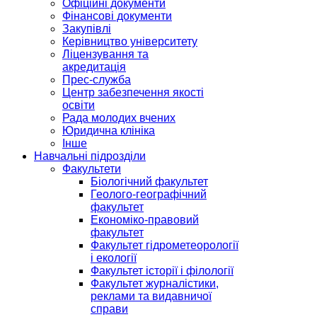
Офіційні документи
Фінансові документи
Закупівлі
Керівництво університету
Ліцензування та
акредитація
Прес-служба
Центр забезпечення якості
освіти
Рада молодих вчених
Юридична клініка
Інше
Навчальні підрозділи
Факультети
Біологічний факультет
Геолого-географічний
факультет
Економіко-правовий
факультет
Факультет гідрометеорології
і екології
Факультет історії і філології
Факультет журналістики,
реклами та видавничої
справи