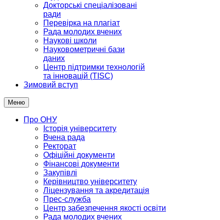
Докторські спеціалізовані
ради
Перевірка на плагіат
Рада молодих вчених
Наукові школи
Науковометричні бази
даних
Центр підтримки технологій
та інновацій (TISC)
Зимовий вступ
Меню
Про ОНУ
Історія університету
Вчена рада
Ректорат
Офіційні документи
Фінансові документи
Закупівлі
Керівництво університету
Ліцензування та акредитація
Прес-служба
Центр забезпечення якості освіти
Рада молодих вчених