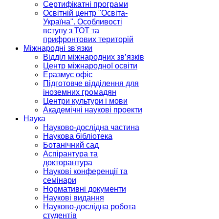
Сертифікатні програми
Освітній центр "Освіта-
Україна". Особливості
вступу з ТОТ та
прифронтових територій
Міжнародні зв'язки
Відділ міжнародних зв’язків
Центр міжнародної освіти
Еразмус офіс
Підготовче відділення для
іноземних громадян
Центри культури і мови
Академічні наукові проекти
Наука
Науково-дослідна частина
Наукова бібліотека
Ботанічний сад
Аспірантура та
докторантура
Наукові конференції та
семінари
Нормативні документи
Наукові видання
Науково-дослідна робота
студентів