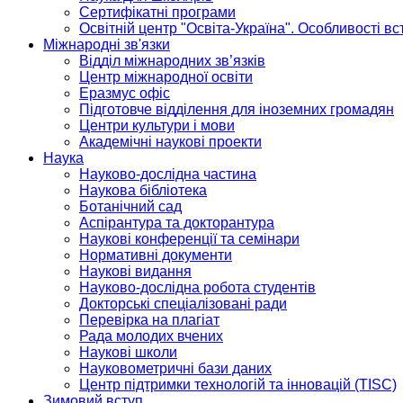
Сертифікатні програми
Освітній центр "Освіта-Україна". Особливості в
Міжнародні зв'язки
Відділ міжнародних зв’язків
Центр міжнародної освіти
Еразмус офіс
Підготовче відділення для іноземних громадян
Центри культури і мови
Академічні наукові проекти
Наука
Науково-дослідна частина
Наукова бібліотека
Ботанічний сад
Аспірантура та докторантура
Наукові конференції та семінари
Нормативні документи
Наукові видання
Науково-дослідна робота студентів
Докторські спеціалізовані ради
Перевірка на плагіат
Рада молодих вчених
Наукові школи
Науковометричні бази даних
Центр підтримки технологій та інновацій (TISC)
Зимовий вступ