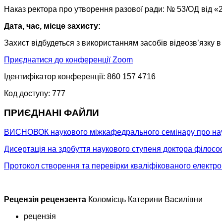
Наказ ректора про утворення разової ради: № 53/ОД від «
Дата, час, місце захисту:
Захист відбудеться з використанням засобів відеозв’язку 
Приєднатися до конференції Zoom
Ідентифікатор конференції: 860 157 4716
Код доступу: 777
ПРИЄДНАНІ ФАЙЛИ
ВИСНОВОК наукового міжкафедрального семінару про науко
Дисертація на здобуття наукового ступеня доктора філосо
Протокол створення та перевірки кваліфікованого електро
Рецензія рецензента
Коломієць Катерини Василівни
рецензія