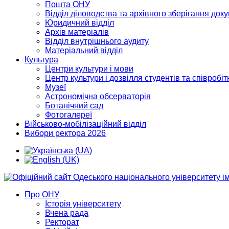
Пошта ОНУ
Відділ діловодства та архівного зберігання док
Юридичний відділ
Архів матеріалів
Відділ внутрішнього аудиту
Матеріальний відділ
Культура
Центри культури і мови
Центр культури і дозвілля студентів та співробіт
Музеї
Астрономічна обсерваторія
Ботанічний сад
Фотогалереї
Військово-мобілізаційний відділ
Вибори ректора 2026
Про ОНУ
Історія університету
Вчена рада
Ректорат