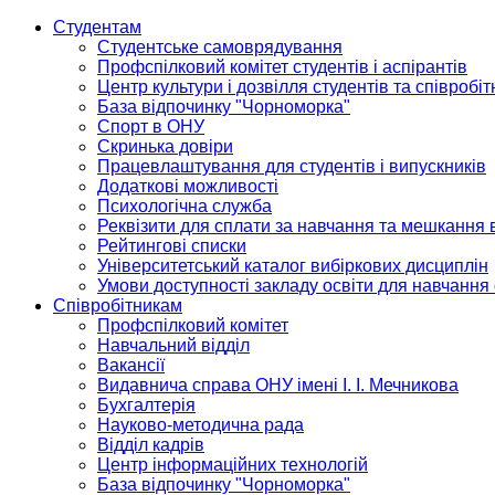
Студентам
Студентське самоврядування
Профспілковий комітет студентів і аспірантів
Центр культури і дозвілля студентів та співробіт
База відпочинку "Чорноморка"
Спорт в ОНУ
Скринька довіри
Працевлаштування для студентів і випускників
Додаткові можливості
Психологічна служба
Реквізити для сплати за навчання та мешкання 
Рейтингові списки
Університетський каталог вибіркових дисциплін
Умови доступності закладу освіти для навчання
Співробітникам
Профспілковий комітет
Навчальний відділ
Вакансії
Видавнича справа ОНУ імені І. І. Мечникова
Бухгалтерія
Науково-методична рада
Відділ кадрів
Центр інформаційних технологій
База відпочинку "Чорноморка"