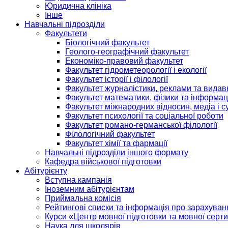
Юридична клініка
Інше
Навчальні підрозділи
Факультети
Біологічний факультет
Геолого-географічний факультет
Економіко-правовий факультет
Факультет гідрометеорології і екології
Факультет історії і філології
Факультет журналістики, реклами та видав
Факультет математики, фізики та інформац
Факультет міжнародних відносин, медіа і с
Факультет психології та соціальної роботи
Факультет романо-германської філології
Філологічний факультет
Факультет хімії та фармації
Навчальні підрозділи іншого формату
Кафедра військової підготовки
Абітурієнту
Вступна кампанія
Іноземним абітурієнтам
Приймальна комісія
Рейтингові списки та інформація про зарахуван
Курси «Центр мовної підготовки та мовної серти
Наука для школярів