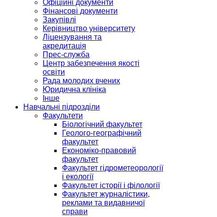
Офіційні документи
Фінансові документи
Закупівлі
Керівництво університету
Ліцензування та
акредитація
Прес-служба
Центр забезпечення якості
освіти
Рада молодих вчених
Юридична клініка
Інше
Навчальні підрозділи
Факультети
Біологічний факультет
Геолого-географічний
факультет
Економіко-правовий
факультет
Факультет гідрометеорології
і екології
Факультет історії і філології
Факультет журналістики,
реклами та видавничої
справи