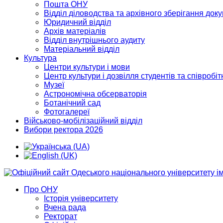
Пошта ОНУ
Відділ діловодства та архівного зберігання док
Юридичний відділ
Архів матеріалів
Відділ внутрішнього аудиту
Матеріальний відділ
Культура
Центри культури і мови
Центр культури і дозвілля студентів та співробіт
Музеї
Астрономічна обсерваторія
Ботанічний сад
Фотогалереї
Військово-мобілізаційний відділ
Вибори ректора 2026
Про ОНУ
Історія університету
Вчена рада
Ректорат