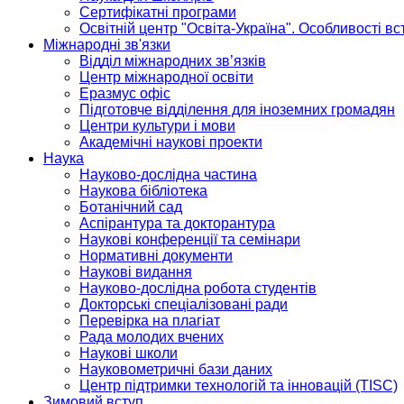
Сертифікатні програми
Освітній центр "Освіта-Україна". Особливості в
Міжнародні зв'язки
Відділ міжнародних зв’язків
Центр міжнародної освіти
Еразмус офіс
Підготовче відділення для іноземних громадян
Центри культури і мови
Академічні наукові проекти
Наука
Науково-дослідна частина
Наукова бібліотека
Ботанічний сад
Аспірантура та докторантура
Наукові конференції та семінари
Нормативні документи
Наукові видання
Науково-дослідна робота студентів
Докторські спеціалізовані ради
Перевірка на плагіат
Рада молодих вчених
Наукові школи
Науковометричні бази даних
Центр підтримки технологій та інновацій (TISC)
Зимовий вступ