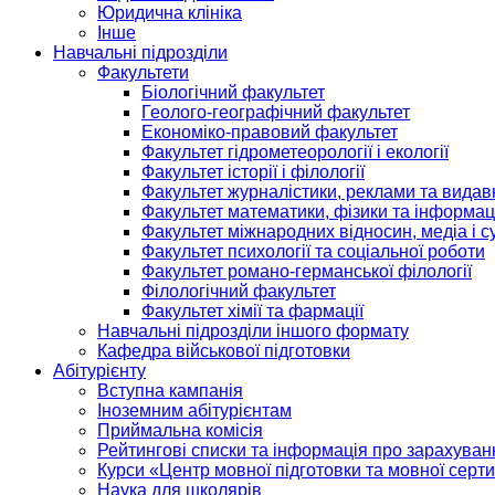
Юридична клініка
Інше
Навчальні підрозділи
Факультети
Біологічний факультет
Геолого-географічний факультет
Економіко-правовий факультет
Факультет гідрометеорології і екології
Факультет історії і філології
Факультет журналістики, реклами та видав
Факультет математики, фізики та інформац
Факультет міжнародних відносин, медіа і с
Факультет психології та соціальної роботи
Факультет романо-германської філології
Філологічний факультет
Факультет хімії та фармації
Навчальні підрозділи іншого формату
Кафедра військової підготовки
Абітурієнту
Вступна кампанія
Іноземним абітурієнтам
Приймальна комісія
Рейтингові списки та інформація про зарахуван
Курси «Центр мовної підготовки та мовної серти
Наука для школярів