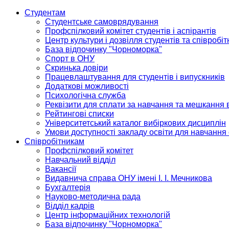
Студентам
Студентське самоврядування
Профспілковий комітет студентів і аспірантів
Центр культури і дозвілля студентів та співробіт
База відпочинку "Чорноморка"
Спорт в ОНУ
Скринька довіри
Працевлаштування для студентів і випускників
Додаткові можливості
Психологічна служба
Реквізити для сплати за навчання та мешкання 
Рейтингові списки
Університетський каталог вибіркових дисциплін
Умови доступності закладу освіти для навчання
Співробітникам
Профспілковий комітет
Навчальний відділ
Вакансії
Видавнича справа ОНУ імені І. І. Мечникова
Бухгалтерія
Науково-методична рада
Відділ кадрів
Центр інформаційних технологій
База відпочинку "Чорноморка"