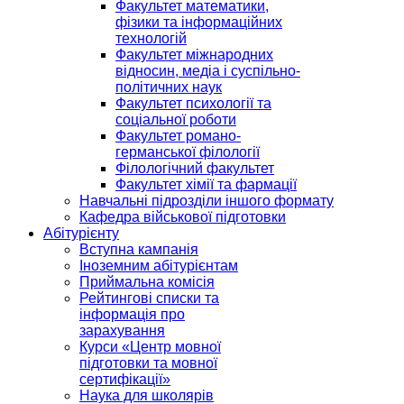
Факультет математики,
фізики та інформаційних
технологій
Факультет міжнародних
відносин, медіа і суспільно-
політичних наук
Факультет психології та
соціальної роботи
Факультет романо-
германської філології
Філологічний факультет
Факультет хімії та фармації
Навчальні підрозділи іншого формату
Кафедра військової підготовки
Абітурієнту
Вступна кампанія
Іноземним абітурієнтам
Приймальна комісія
Рейтингові списки та
інформація про
зарахування
Курси «Центр мовної
підготовки та мовної
сертифікації»
Наука для школярів