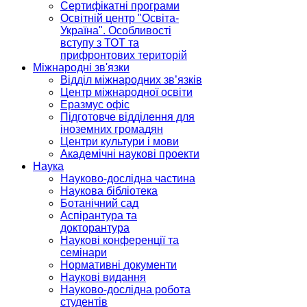
Сертифікатні програми
Освітній центр "Освіта-
Україна". Особливості
вступу з ТОТ та
прифронтових територій
Міжнародні зв'язки
Відділ міжнародних зв’язків
Центр міжнародної освіти
Еразмус офіс
Підготовче відділення для
іноземних громадян
Центри культури і мови
Академічні наукові проекти
Наука
Науково-дослідна частина
Наукова бібліотека
Ботанічний сад
Аспірантура та
докторантура
Наукові конференції та
семінари
Нормативні документи
Наукові видання
Науково-дослідна робота
студентів