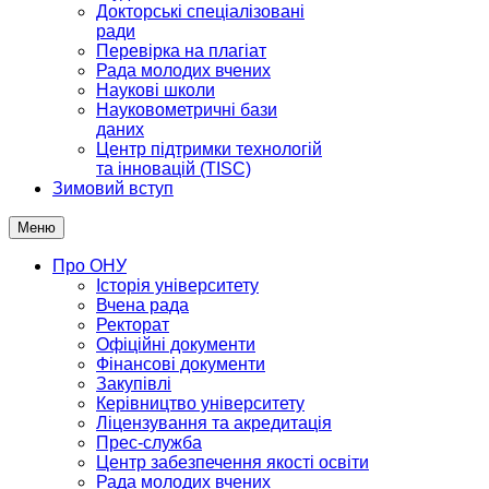
Докторські спеціалізовані
ради
Перевірка на плагіат
Рада молодих вчених
Наукові школи
Науковометричні бази
даних
Центр підтримки технологій
та інновацій (TISC)
Зимовий вступ
Меню
Про ОНУ
Історія університету
Вчена рада
Ректорат
Офіційні документи
Фінансові документи
Закупівлі
Керівництво університету
Ліцензування та акредитація
Прес-служба
Центр забезпечення якості освіти
Рада молодих вчених