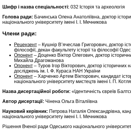
Шифр і назва спеціальності:
032 Історія та археологія
Голова ради:
Бачинська Олена Анатоліївна, доктор істори
національного університету імені І. І. Мечникова
Члени ради:
Рецензент
– Кушнір В’ячеслав Григорович, доктор істор
філософії, декан факультету історії та філософії Одес
Опонент
– Доценко Віктор Олегович, доктор історични
Михайла Драгоманова
Опонент
– Туров Ігор Вікторович, доктор історичних н
досліджень ім. І. Ф. Кураса НАН України
Опонент
– Харченко Артем Вікторович, кандидат істор
національного університету мистецтв імені І. П. Котл
Назва дисертаційної роботи:
«Ідентичність євреїв Балтс
Автор дисертації:
Чінена Ольга Віталіївна
Науковий керівник:
Петрова Наталія Олександрівна, кандид
національного університету імені І. І. Мечникова
Рішення Вченої ради Одеського національного університету 