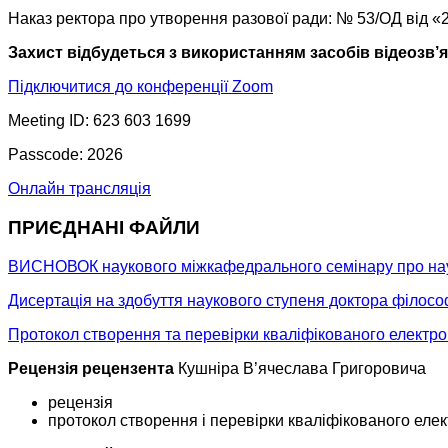
Наказ ректора про утворення разової ради: № 53/ОД від «
Захист відбудеться з використанням засобів відеозв’
Підключитися до конференції Zoom
Meeting ID: 623 603 1699
Passcode: 2026
Онлайн трансляція
ПРИЄДНАНІ ФАЙЛИ
ВИСНОВОК наукового міжкафедрального семінару про науко
Дисертація на здобуття наукового ступеня доктора філосо
Протокол створення та перевірки кваліфікованого електро
Рецензія рецензента
Кушніра В’ячеслава Григоровича
рецензія
протокол створення і перевірки кваліфікованого еле