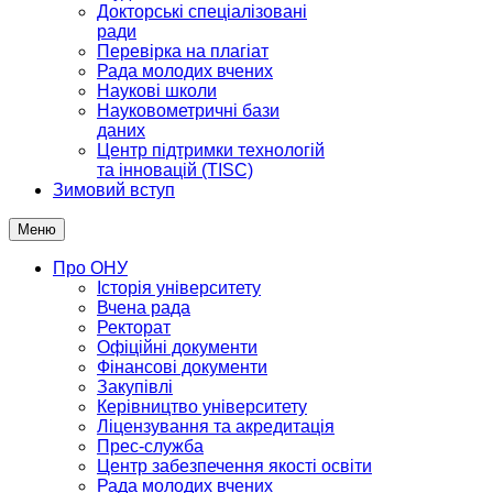
Докторські спеціалізовані
ради
Перевірка на плагіат
Рада молодих вчених
Наукові школи
Науковометричні бази
даних
Центр підтримки технологій
та інновацій (TISC)
Зимовий вступ
Меню
Про ОНУ
Історія університету
Вчена рада
Ректорат
Офіційні документи
Фінансові документи
Закупівлі
Керівництво університету
Ліцензування та акредитація
Прес-служба
Центр забезпечення якості освіти
Рада молодих вчених