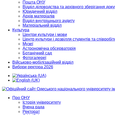
Пошта ОНУ
Відділ діловодства та архівного зберігання док
Юридичний відділ
Архів матеріалів
Відділ внутрішнього аудиту
Матеріальний відділ
Культура
Центри культури і мови
Центр культури і дозвілля студентів та співробіт
Музеї
Астрономічна обсерваторія
Ботанічний сад
Фотогалереї
Військово-мобілізаційний відділ
Вибори ректора 2026
Про ОНУ
Історія університету
Вчена рада
Ректорат