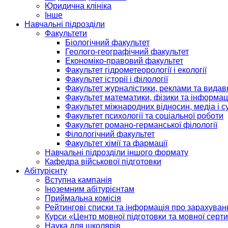
Юридична клініка
Інше
Навчальні підрозділи
Факультети
Біологічний факультет
Геолого-географічний факультет
Економіко-правовий факультет
Факультет гідрометеорології і екології
Факультет історії і філології
Факультет журналістики, реклами та видав
Факультет математики, фізики та інформац
Факультет міжнародних відносин, медіа і с
Факультет психології та соціальної роботи
Факультет романо-германської філології
Філологічний факультет
Факультет хімії та фармації
Навчальні підрозділи іншого формату
Кафедра військової підготовки
Абітурієнту
Вступна кампанія
Іноземним абітурієнтам
Приймальна комісія
Рейтингові списки та інформація про зарахуван
Курси «Центр мовної підготовки та мовної серти
Наука для школярів