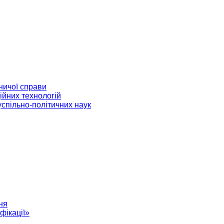
ничої справи
ійних технологій
успільно-політичних наук
ня
фікації»