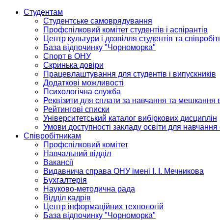
Студентам
Студентське самоврядування
Профспілковий комітет студентів і аспірантів
Центр культури і дозвілля студентів та співробіт
База відпочинку "Чорноморка"
Спорт в ОНУ
Скринька довіри
Працевлаштування для студентів і випускників
Додаткові можливості
Психологічна служба
Реквізити для сплати за навчання та мешкання 
Рейтингові списки
Університетський каталог вибіркових дисциплін
Умови доступності закладу освіти для навчання
Співробітникам
Профспілковий комітет
Навчальний відділ
Вакансії
Видавнича справа ОНУ імені І. І. Мечникова
Бухгалтерія
Науково-методична рада
Відділ кадрів
Центр інформаційних технологій
База відпочинку "Чорноморка"