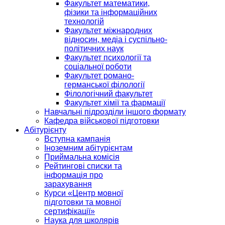
Факультет математики,
фізики та інформаційних
технологій
Факультет міжнародних
відносин, медіа і суспільно-
політичних наук
Факультет психології та
соціальної роботи
Факультет романо-
германської філології
Філологічний факультет
Факультет хімії та фармації
Навчальні підрозділи іншого формату
Кафедра військової підготовки
Абітурієнту
Вступна кампанія
Іноземним абітурієнтам
Приймальна комісія
Рейтингові списки та
інформація про
зарахування
Курси «Центр мовної
підготовки та мовної
сертифікації»
Наука для школярів