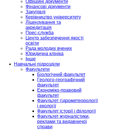
Офіційні документи
Фінансові документи
Закупівлі
Керівництво університету
Ліцензування та
акредитація
Прес-служба
Центр забезпечення якості
освіти
Рада молодих вчених
Юридична клініка
Інше
Навчальні підрозділи
Факультети
Біологічний факультет
Геолого-географічний
факультет
Економіко-правовий
факультет
Факультет гідрометеорології
і екології
Факультет історії і філології
Факультет журналістики,
реклами та видавничої
справи