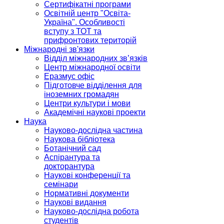
Сертифікатні програми
Освітній центр "Освіта-
Україна". Особливості
вступу з ТОТ та
прифронтових територій
Міжнародні зв'язки
Відділ міжнародних зв’язків
Центр міжнародної освіти
Еразмус офіс
Підготовче відділення для
іноземних громадян
Центри культури і мови
Академічні наукові проекти
Наука
Науково-дослідна частина
Наукова бібліотека
Ботанічний сад
Аспірантура та
докторантура
Наукові конференції та
семінари
Нормативні документи
Наукові видання
Науково-дослідна робота
студентів