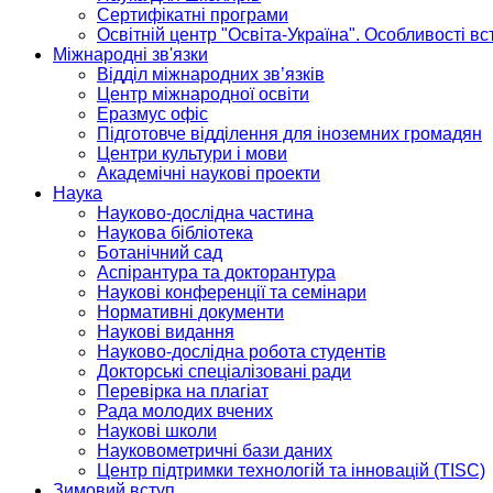
Сертифікатні програми
Освітній центр "Освіта-Україна". Особливості в
Міжнародні зв'язки
Відділ міжнародних зв’язків
Центр міжнародної освіти
Еразмус офіс
Підготовче відділення для іноземних громадян
Центри культури і мови
Академічні наукові проекти
Наука
Науково-дослідна частина
Наукова бібліотека
Ботанічний сад
Аспірантура та докторантура
Наукові конференції та семінари
Нормативні документи
Наукові видання
Науково-дослідна робота студентів
Докторські спеціалізовані ради
Перевірка на плагіат
Рада молодих вчених
Наукові школи
Науковометричні бази даних
Центр підтримки технологій та інновацій (TISC)
Зимовий вступ