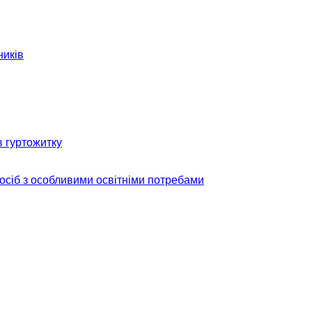
ників
в гуртожитку
 осіб з особливими освітніми потребами