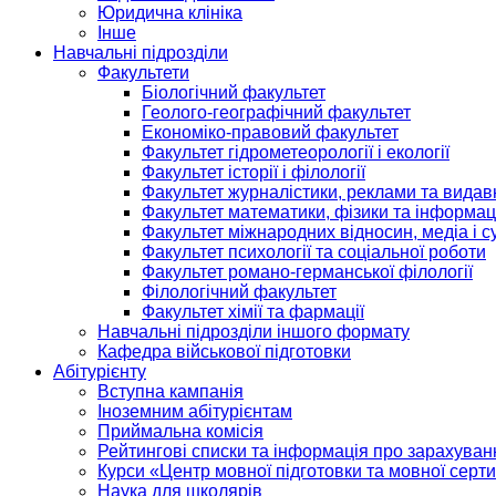
Юридична клініка
Інше
Навчальні підрозділи
Факультети
Біологічний факультет
Геолого-географічний факультет
Економіко-правовий факультет
Факультет гідрометеорології і екології
Факультет історії і філології
Факультет журналістики, реклами та видав
Факультет математики, фізики та інформац
Факультет міжнародних відносин, медіа і с
Факультет психології та соціальної роботи
Факультет романо-германської філології
Філологічний факультет
Факультет хімії та фармації
Навчальні підрозділи іншого формату
Кафедра військової підготовки
Абітурієнту
Вступна кампанія
Іноземним абітурієнтам
Приймальна комісія
Рейтингові списки та інформація про зарахуван
Курси «Центр мовної підготовки та мовної серти
Наука для школярів