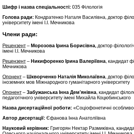
Шифр і назва спеціальності:
035 Філологія
Голова ради:
Кондратенко Наталя Василівна, доктор філ
університету імені І.І. Мечникова
Члени ради:
Рецензент
–
Морозова Ірина Борисівна,
доктор філологі
імені І.І. Мечникова
Рецензент
–
Никифоренко Ірина Валеріївна
, кандидат ф
Мечникова
Опонент
–
Шкворченко Наталія Миколаївна
, доктор філ
іноземних мов Міжнародного гуманітарного університету
Опонент
–
Забужанська Інна Дем’янівна
, кандидат філол
педагогічного університету імені Михайла Коцюбинського
Назва дисертаційної роботи:
«Соціофонетичні особливост
Автор дисертації:
Єфанова Інна Анатоліївна
Науковий керівник:
Григорян Нектар Размиківна, кандидат
Одеського національного університету імені І.І. Мечникова.