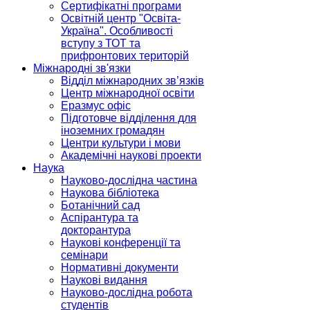
Сертифікатні програми
Освітній центр "Освіта-
Україна". Особливості
вступу з ТОТ та
прифронтових територій
Міжнародні зв'язки
Відділ міжнародних зв’язків
Центр міжнародної освіти
Еразмус офіс
Підготовче відділення для
іноземних громадян
Центри культури і мови
Академічні наукові проекти
Наука
Науково-дослідна частина
Наукова бібліотека
Ботанічний сад
Аспірантура та
докторантура
Наукові конференції та
семінари
Нормативні документи
Наукові видання
Науково-дослідна робота
студентів