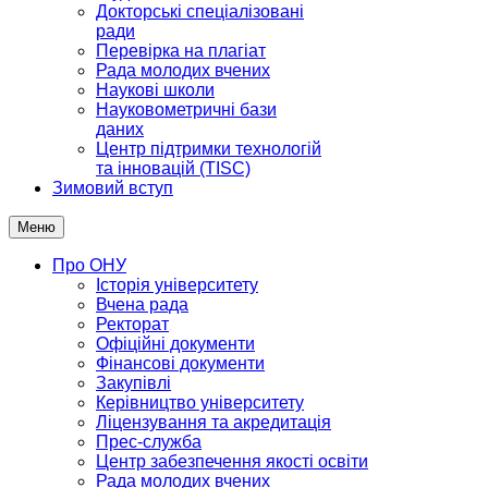
Докторські спеціалізовані
ради
Перевірка на плагіат
Рада молодих вчених
Наукові школи
Науковометричні бази
даних
Центр підтримки технологій
та інновацій (TISC)
Зимовий вступ
Меню
Про ОНУ
Історія університету
Вчена рада
Ректорат
Офіційні документи
Фінансові документи
Закупівлі
Керівництво університету
Ліцензування та акредитація
Прес-служба
Центр забезпечення якості освіти
Рада молодих вчених