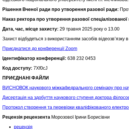
Рішення Вченої ради про утворення разової ради:
Прот
Наказ ректора про утворення разової спеціалізованої 
Дата, час, місце захисту:
29 травня 2025 року о 13.00
Захист відбудеться з використанням засобів відеозв’язку 
Приєднатися до конференції Zoom
Ідентифікатор конференції:
638 232 0453
Код доступу:
7Xf0cJ
ПРИЄДНАНІ ФАЙЛИ
ВИСНОВОК наукового міжкафедрального семінару про науко
Дисертація на здобуття наукового ступеня доктора філосо
Протокол створення та перевірки кваліфікованого електро
Рецензія рецензента
Морозової Ірини Борисівни
рецензія