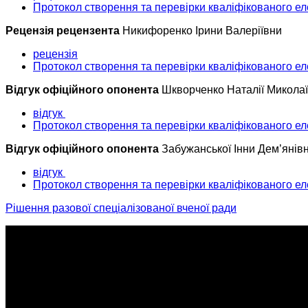
Протокол створення та перевірки кваліфікованого ел
Рецензія рецензента
Никифоренко Ірини Валеріївни
рецензія
Протокол створення та перевірки кваліфікованого ел
Відгук офіційного опонента
Шкворченко Наталії Микола
відгук
Протокол створення та перевірки кваліфікованого ел
Відгук офіційного опонента
Забужанської Інни Дем’янів
відгук
Протокол створення та перевірки кваліфікованого ел
Рішення разової спеціалізованої вченої ради