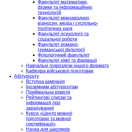
Факультет математики,
фізики та інформаційних
технологій
Факультет міжнародних
відносин, медіа і суспільно-
політичних наук
Факультет психології та
соціальної роботи
Факультет романо-
германської філології
Філологічний факультет
Факультет хімії та фармації
Навчальні підрозділи іншого формату
Кафедра військової підготовки
Абітурієнту
Вступна кампанія
Іноземним абітурієнтам
Приймальна комісія
Рейтингові списки та
інформація про
зарахування
Курси «Центр мовної
підготовки та мовної
сертифікації»
Наука для школярів