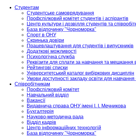
Студентам
Студентське самоврядування
Профспілковий комітет студентів і аспірантів
Центр культури і дозвілля студентів та співробіт
База відпочинку "Чорноморка"
Спорт в ОНУ
Скринька довіри
Працевлаштування для студентів і випускників
Додаткові можливості
Психологічна служба
Реквізити для сплати за навчання та мешкання 
Рейтингові списки
Університетський каталог вибіркових дисциплін
Умови доступності закладу освіти для навчання
Співробітникам
Профспілковий комітет
Навчальний відділ
Вакансії
Видавнича справа ОНУ імені І. І. Мечникова
Бухгалтерія
Науково-методична рада
Відділ кадрів
Центр інформаційних технологій
База відпочинку "Чорноморка"