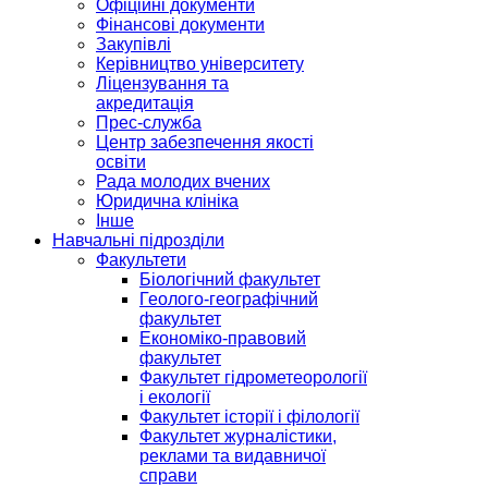
Офіційні документи
Фінансові документи
Закупівлі
Керівництво університету
Ліцензування та
акредитація
Прес-служба
Центр забезпечення якості
освіти
Рада молодих вчених
Юридична клініка
Інше
Навчальні підрозділи
Факультети
Біологічний факультет
Геолого-географічний
факультет
Економіко-правовий
факультет
Факультет гідрометеорології
і екології
Факультет історії і філології
Факультет журналістики,
реклами та видавничої
справи