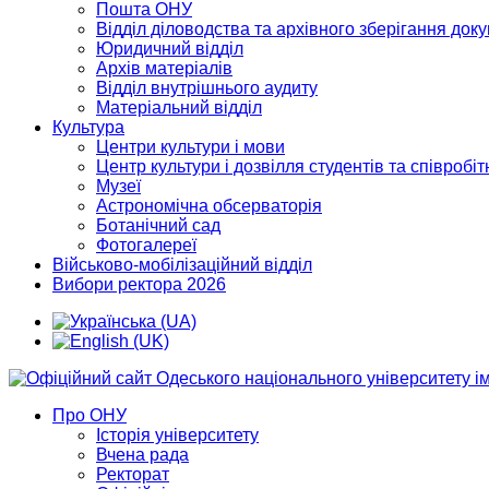
Пошта ОНУ
Відділ діловодства та архівного зберігання док
Юридичний відділ
Архів матеріалів
Відділ внутрішнього аудиту
Матеріальний відділ
Культура
Центри культури і мови
Центр культури і дозвілля студентів та співробіт
Музеї
Астрономічна обсерваторія
Ботанічний сад
Фотогалереї
Військово-мобілізаційний відділ
Вибори ректора 2026
Про ОНУ
Історія університету
Вчена рада
Ректорат