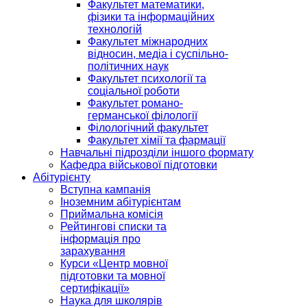
Факультет математики,
фізики та інформаційних
технологій
Факультет міжнародних
відносин, медіа і суспільно-
політичних наук
Факультет психології та
соціальної роботи
Факультет романо-
германської філології
Філологічний факультет
Факультет хімії та фармації
Навчальні підрозділи іншого формату
Кафедра військової підготовки
Абітурієнту
Вступна кампанія
Іноземним абітурієнтам
Приймальна комісія
Рейтингові списки та
інформація про
зарахування
Курси «Центр мовної
підготовки та мовної
сертифікації»
Наука для школярів