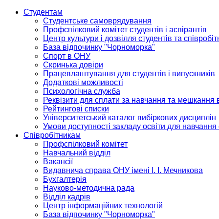
Студентам
Студентське самоврядування
Профспілковий комітет студентів і аспірантів
Центр культури і дозвілля студентів та співробіт
База відпочинку "Чорноморка"
Спорт в ОНУ
Скринька довіри
Працевлаштування для студентів і випускників
Додаткові можливості
Психологічна служба
Реквізити для сплати за навчання та мешкання 
Рейтингові списки
Університетський каталог вибіркових дисциплін
Умови доступності закладу освіти для навчання
Співробітникам
Профспілковий комітет
Навчальний відділ
Вакансії
Видавнича справа ОНУ імені І. І. Мечникова
Бухгалтерія
Науково-методична рада
Відділ кадрів
Центр інформаційних технологій
База відпочинку "Чорноморка"