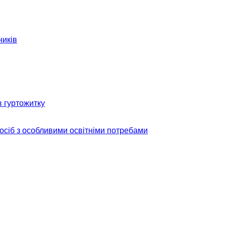
ників
в гуртожитку
 осіб з особливими освітніми потребами