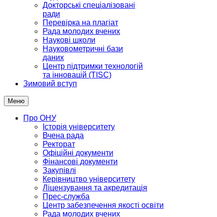
Докторські спеціалізовані
ради
Перевірка на плагіат
Рада молодих вчених
Наукові школи
Науковометричні бази
даних
Центр підтримки технологій
та інновацій (TISC)
Зимовий вступ
Меню
Про ОНУ
Історія університету
Вчена рада
Ректорат
Офіційні документи
Фінансові документи
Закупівлі
Керівництво університету
Ліцензування та акредитація
Прес-служба
Центр забезпечення якості освіти
Рада молодих вчених