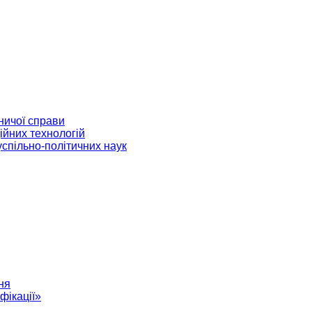
ничої справи
ійних технологій
успільно-політичних наук
ня
фікації»