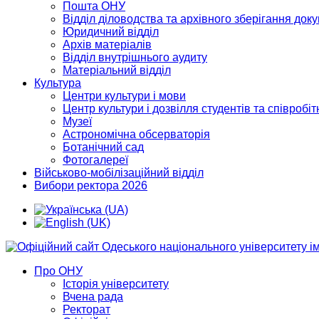
Пошта ОНУ
Відділ діловодства та архівного зберігання док
Юридичний відділ
Архів матеріалів
Відділ внутрішнього аудиту
Матеріальний відділ
Культура
Центри культури і мови
Центр культури і дозвілля студентів та співробіт
Музеї
Астрономічна обсерваторія
Ботанічний сад
Фотогалереї
Військово-мобілізаційний відділ
Вибори ректора 2026
Про ОНУ
Історія університету
Вчена рада
Ректорат