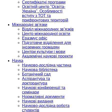
Сертифікатні програми
Освітній центр "Освіта-
Україна". Особливості
вступу з ТОТ та
прифронтових територій
Міжнародні зв'язки
Відділ міжнародних зв’язків
Центр міжнародної освіти
Еразмус офіс
Підготовче відділення для
іноземних громадян
Центри культури і мови
Академічні наукові проекти
Наука
Науково-дослідна частина
Наукова бібліотека
Ботанічний сад
Аспірантура та
докторантура
Наукові конференції та
семінари
Нормативні документи
Наукові видання
Науково-дослідна робота
студентів