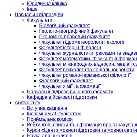
Юридична клініка
Інше
Навчальні підрозділи
Факультети
Біологічний факультет
Геолого-географічний факультет
Економіко-правовий факультет
Факультет гідрометеорології і екології
Факультет історії і філології
Факультет журналістики, реклами та видав
Факультет математики, фізики та інформац
Факультет міжнародних відносин, медіа і с
Факультет психології та соціальної роботи
Факультет романо-германської філології
Філологічний факультет
Факультет хімії та фармації
Навчальні підрозділи іншого формату
Кафедра військової підготовки
Абітурієнту
Вступна кампанія
Іноземним абітурієнтам
Приймальна комісія
Рейтингові списки та інформація про зарахуван
Курси «Центр мовної підготовки та мовної серти
Наука для школярів