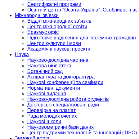
Сертифікатні програми
Освітній центр "Освіта-Україна". Особливості в
Міжнародні зв'язки
Відділ міжнародних зв’язків
Центр міжнародної освіти
Еразмус офіс
Підготовче відділення для іноземних громадян
Центри культури і мови
Академічні наукові проекти
Наука
Науково-дослідна частина
Наукова бібліотека
Ботанічний сад
Аспірантура та докторантура
Наукові конференції та семінари
Нормативні документи
Наукові видання
Науково-дослідна робота студентів
Докторські спеціалізовані ради
Перевірка на плагіат
Рада молодих вчених
Наукові школи
Науковометричні бази даних
Центр підтримки технологій та інновацій (TISC)
Зимовий вступ