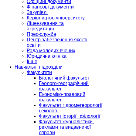
Офіційні документи
Фінансові документи
Закупівлі
Керівництво університету
Ліцензування та
акредитація
Прес-служба
Центр забезпечення якості
освіти
Рада молодих вчених
Юридична клініка
Інше
Навчальні підрозділи
Факультети
Біологічний факультет
Геолого-географічний
факультет
Економіко-правовий
факультет
Факультет гідрометеорології
і екології
Факультет історії і філології
Факультет журналістики,
реклами та видавничої
справи