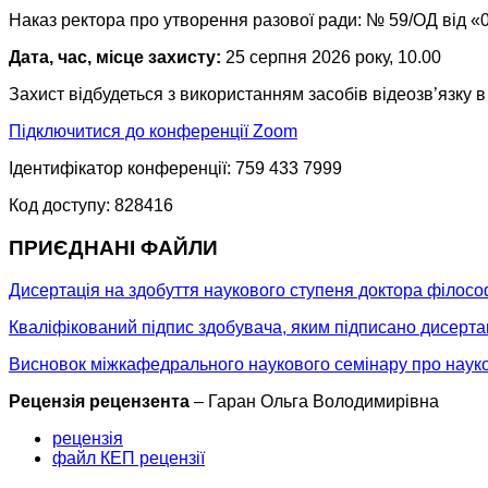
Наказ ректора про утворення разової ради: № 59/ОД від «
Дата, час, місце захисту:
25 серпня 2026 року, 10.00
Захист відбудеться з використанням засобів відеозв’язку 
Підключитися до конференції Zoom
Ідентифікатор конференції: 759 433 7999
Код доступу: 828416
ПРИЄДНАНІ ФАЙЛИ
Дисертація на здобуття наукового ступеня доктора філосо
Кваліфікований підпис здобувача, яким підписано дисерта
Висновок міжкафедрального наукового семінару про науков
Рецензія рецензента
– Гаран Ольга Володимирівна
рецензія
файл КЕП рецензії