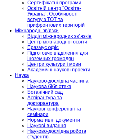
Сертифікатні програми
Освітній центр "Освіта-
Україна". Особливості
вступу з ТОТ та
прифронтових територій
Міжнародні зв'язки
Відділ міжнародних зв’язків
Центр міжнародної освіти
Еразмус офіс
Підготовче відділення для
іноземних громадян
Центри культури і мови
Академічні наукові проекти
Наука
Науково-дослідна частина
Наукова бібліотека
Ботанічний сад
Аспірантура та
докторантура
Наукові конференції та
семінари
Нормативні документи
Наукові видання
Науково-дослідна робота
студентів