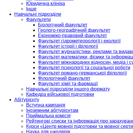
Юридична клініка
Інше
Навчальні підрозділи
Факультети
Біологічний факультет
Геолого-географічний факультет
Економіко-правовий факультет
Факультет гідрометеорології і екології
Факультет історії і філології
Факультет журналістики, реклами та видав
Факультет математики, фізики та інформац
Факультет міжнародних відносин, медіа і с
Факультет психології та соціальної роботи
Факультет романо-германської філології
Філологічний факультет
Факультет хімії та фармації
Навчальні підрозділи іншого формату
Кафедра військової підготовки
Абітурієнту
Вступна кампанія
Іноземним абітурієнтам
Приймальна комісія
Рейтингові списки та інформація про зарахуван
Курси «Центр мовної підготовки та мовної серти
Наука для школярів