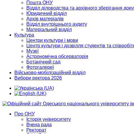
Пошта ОНУ
Відділ діловодства та архівного зберігання док
Юридичний відділ
Архів матеріалів
Відділ внутрішнього аудиту
Матеріальний відділ
Культура
Центри культури і мови
Центр культури і дозвілля студентів та співробіт
Музеї
Астрономічна обсерваторія
Ботанічний сад
Фотогалереї
Військово-мобілізаційний відділ
Вибори ректора 2026
Про ОНУ
Історія університету
Вчена рада
Ректорат