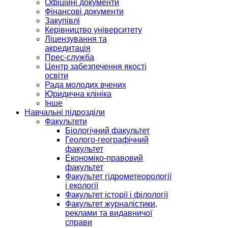
Офіційні документи
Фінансові документи
Закупівлі
Керівництво університету
Ліцензування та
акредитація
Прес-служба
Центр забезпечення якості
освіти
Рада молодих вчених
Юридична клініка
Інше
Навчальні підрозділи
Факультети
Біологічний факультет
Геолого-географічний
факультет
Економіко-правовий
факультет
Факультет гідрометеорології
і екології
Факультет історії і філології
Факультет журналістики,
реклами та видавничої
справи