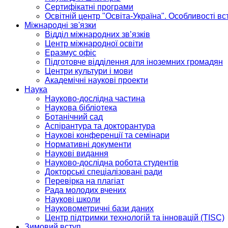
Сертифікатні програми
Освітній центр "Освіта-Україна". Особливості в
Міжнародні зв'язки
Відділ міжнародних зв’язків
Центр міжнародної освіти
Еразмус офіс
Підготовче відділення для іноземних громадян
Центри культури і мови
Академічні наукові проекти
Наука
Науково-дослідна частина
Наукова бібліотека
Ботанічний сад
Аспірантура та докторантура
Наукові конференції та семінари
Нормативні документи
Наукові видання
Науково-дослідна робота студентів
Докторські спеціалізовані ради
Перевірка на плагіат
Рада молодих вчених
Наукові школи
Науковометричні бази даних
Центр підтримки технологій та інновацій (TISC)
Зимовий вступ