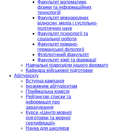
Факультет математики,
фізики та інформаційних
технологій
Факультет міжнародних
відносин, медіа і суспільно-
політичних наук
Факультет психології та
соціальної роботи
Факультет романо-
германської філології
Філологічний факультет
Факультет хімії та фармації
Навчальні підрозділи іншого формату
Кафедра військової підготовки
Абітурієнту
Вступна кампанія
Іноземним абітурієнтам
Приймальна комісія
Рейтингові списки та
інформація про
зарахування
Курси «Центр мовної
підготовки та мовної
сертифікації»
Наука для школярів