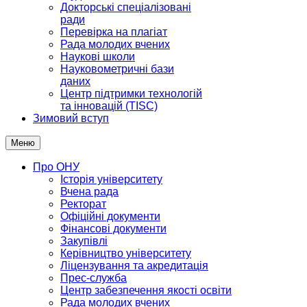
Докторські спеціалізовані
ради
Перевірка на плагіат
Рада молодих вчених
Наукові школи
Науковометричні бази
даних
Центр підтримки технологій
та інновацій (TISC)
Зимовий вступ
Меню
Про ОНУ
Історія університету
Вчена рада
Ректорат
Офіційні документи
Фінансові документи
Закупівлі
Керівництво університету
Ліцензування та акредитація
Прес-служба
Центр забезпечення якості освіти
Рада молодих вчених