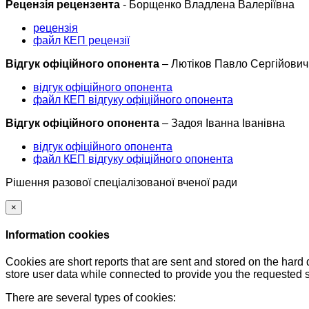
Рецензія рецензента
- Борщенко Владлена Валеріївна
рецензія
файл КЕП рецензії
Відгук офіційного опонента
– Лютіков Павло Сергійович
відгук офіційного опонента
файл КЕП відгуку офіційного опонента
Відгук офіційного опонента
– Задоя Іванна Іванівна
відгук офіційного опонента
файл КЕП відгуку офіційного опонента
Рішення разової спеціалізованої вченої ради
×
Information cookies
Cookies are short reports that are sent and stored on the hard
store user data while connected to provide you the requested
There are several types of cookies: