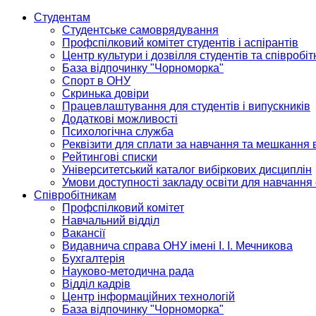
Студентам
Студентське самоврядування
Профспілковий комітет студентів і аспірантів
Центр культури і дозвілля студентів та співробіт
База відпочинку "Чорноморка"
Спорт в ОНУ
Скринька довіри
Працевлаштування для студентів і випускників
Додаткові можливості
Психологічна служба
Реквізити для сплати за навчання та мешкання 
Рейтингові списки
Університетський каталог вибіркових дисциплін
Умови доступності закладу освіти для навчання
Співробітникам
Профспілковий комітет
Навчальний відділ
Вакансії
Видавнича справа ОНУ імені І. І. Мечникова
Бухгалтерія
Науково-методична рада
Відділ кадрів
Центр інформаційних технологій
База відпочинку "Чорноморка"