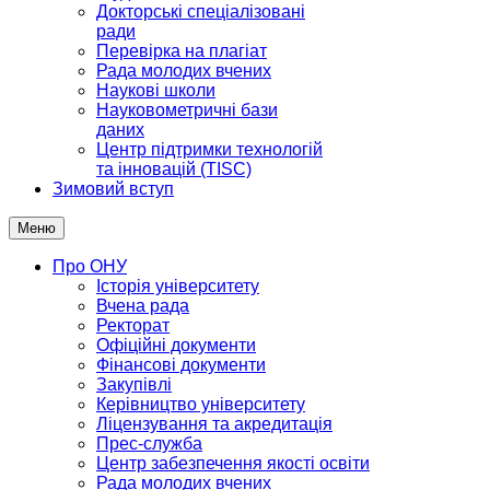
Докторські спеціалізовані
ради
Перевірка на плагіат
Рада молодих вчених
Наукові школи
Науковометричні бази
даних
Центр підтримки технологій
та інновацій (TISC)
Зимовий вступ
Меню
Про ОНУ
Історія університету
Вчена рада
Ректорат
Офіційні документи
Фінансові документи
Закупівлі
Керівництво університету
Ліцензування та акредитація
Прес-служба
Центр забезпечення якості освіти
Рада молодих вчених