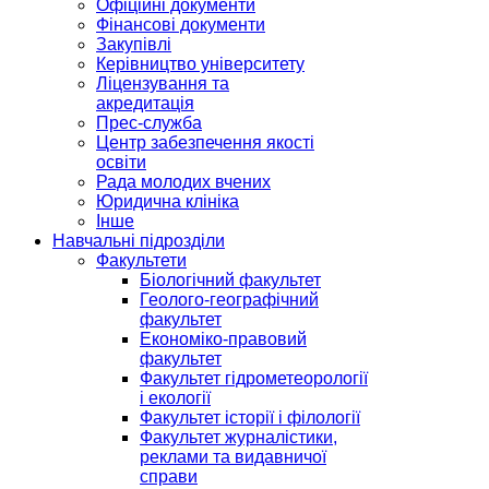
Офіційні документи
Фінансові документи
Закупівлі
Керівництво університету
Ліцензування та
акредитація
Прес-служба
Центр забезпечення якості
освіти
Рада молодих вчених
Юридична клініка
Інше
Навчальні підрозділи
Факультети
Біологічний факультет
Геолого-географічний
факультет
Економіко-правовий
факультет
Факультет гідрометеорології
і екології
Факультет історії і філології
Факультет журналістики,
реклами та видавничої
справи