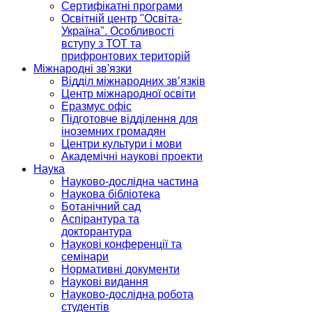
Сертифікатні програми
Освітній центр "Освіта-
Україна". Особливості
вступу з ТОТ та
прифронтових територій
Міжнародні зв'язки
Відділ міжнародних зв’язків
Центр міжнародної освіти
Еразмус офіс
Підготовче відділення для
іноземних громадян
Центри культури і мови
Академічні наукові проекти
Наука
Науково-дослідна частина
Наукова бібліотека
Ботанічний сад
Аспірантура та
докторантура
Наукові конференції та
семінари
Нормативні документи
Наукові видання
Науково-дослідна робота
студентів