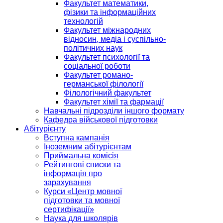
Факультет математики,
фізики та інформаційних
технологій
Факультет міжнародних
відносин, медіа і суспільно-
політичних наук
Факультет психології та
соціальної роботи
Факультет романо-
германської філології
Філологічний факультет
Факультет хімії та фармації
Навчальні підрозділи іншого формату
Кафедра військової підготовки
Абітурієнту
Вступна кампанія
Іноземним абітурієнтам
Приймальна комісія
Рейтингові списки та
інформація про
зарахування
Курси «Центр мовної
підготовки та мовної
сертифікації»
Наука для школярів