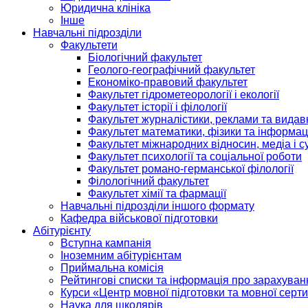
Юридична клініка
Інше
Навчальні підрозділи
Факультети
Біологічний факультет
Геолого-географічний факультет
Економіко-правовий факультет
Факультет гідрометеорології і екології
Факультет історії і філології
Факультет журналістики, реклами та видав
Факультет математики, фізики та інформац
Факультет міжнародних відносин, медіа і с
Факультет психології та соціальної роботи
Факультет романо-германської філології
Філологічний факультет
Факультет хімії та фармації
Навчальні підрозділи іншого формату
Кафедра військової підготовки
Абітурієнту
Вступна кампанія
Іноземним абітурієнтам
Приймальна комісія
Рейтингові списки та інформація про зарахуван
Курси «Центр мовної підготовки та мовної серти
Наука для школярів