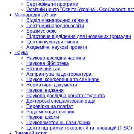
Сертифікатні програми
Освітній центр "Освіта-Україна". Особливості в
Міжнародні зв'язки
Відділ міжнародних зв’язків
Центр міжнародної освіти
Еразмус офіс
Підготовче відділення для іноземних громадян
Центри культури і мови
Академічні наукові проекти
Наука
Науково-дослідна частина
Наукова бібліотека
Ботанічний сад
Аспірантура та докторантура
Наукові конференції та семінари
Нормативні документи
Наукові видання
Науково-дослідна робота студентів
Докторські спеціалізовані ради
Перевірка на плагіат
Рада молодих вчених
Наукові школи
Науковометричні бази даних
Центр підтримки технологій та інновацій (TISC)
Зимовий вступ