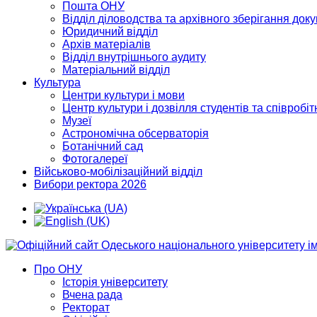
Пошта ОНУ
Відділ діловодства та архівного зберігання док
Юридичний відділ
Архів матеріалів
Відділ внутрішнього аудиту
Матеріальний відділ
Культура
Центри культури і мови
Центр культури і дозвілля студентів та співробіт
Музеї
Астрономічна обсерваторія
Ботанічний сад
Фотогалереї
Військово-мобілізаційний відділ
Вибори ректора 2026
Про ОНУ
Історія університету
Вчена рада
Ректорат