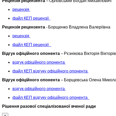
Рецензія рецензента
– Орловський Богдан Михайлович
рецензія
файл КЕП рецензії
Рецензія рецензента
- Борщенко Владлена Валеріївна
рецензія
файл КЕП рецензії
Відгук офіційного опонента
– Рєзнікова Вікторія Вікторі
відгук офіційного опонента
файл КЕП відгуку офіційного опонента
Відгук офіційного опонента
– Борщевська Олена Микол
відгук офіційного опонента
файл КЕП відгуку офіційного опонента
Рішення разової спеціалізованої вченої ради
×