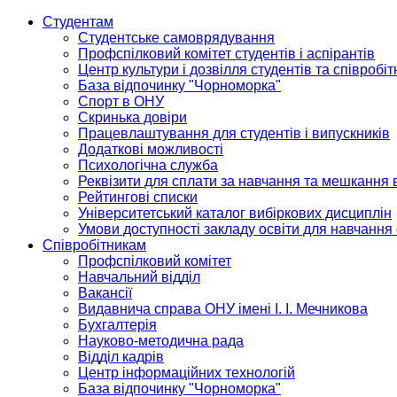
Студентам
Студентське самоврядування
Профспілковий комітет студентів і аспірантів
Центр культури і дозвілля студентів та співробіт
База відпочинку "Чорноморка"
Спорт в ОНУ
Скринька довіри
Працевлаштування для студентів і випускників
Додаткові можливості
Психологічна служба
Реквізити для сплати за навчання та мешкання 
Рейтингові списки
Університетський каталог вибіркових дисциплін
Умови доступності закладу освіти для навчання
Співробітникам
Профспілковий комітет
Навчальний відділ
Вакансії
Видавнича справа ОНУ імені І. І. Мечникова
Бухгалтерія
Науково-методична рада
Відділ кадрів
Центр інформаційних технологій
База відпочинку "Чорноморка"