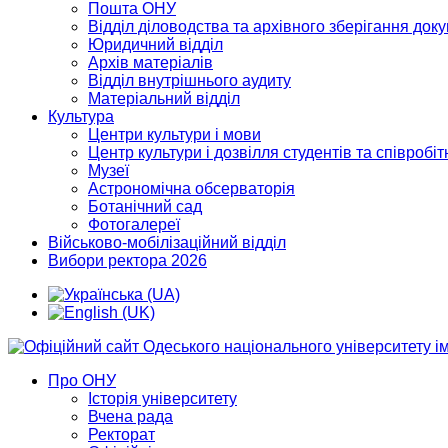
Пошта ОНУ
Відділ діловодства та архівного зберігання док
Юридичний відділ
Архів матеріалів
Відділ внутрішнього аудиту
Матеріальний відділ
Культура
Центри культури і мови
Центр культури і дозвілля студентів та співробіт
Музеї
Астрономічна обсерваторія
Ботанічний сад
Фотогалереї
Військово-мобілізаційний відділ
Вибори ректора 2026
Про ОНУ
Історія університету
Вчена рада
Ректорат