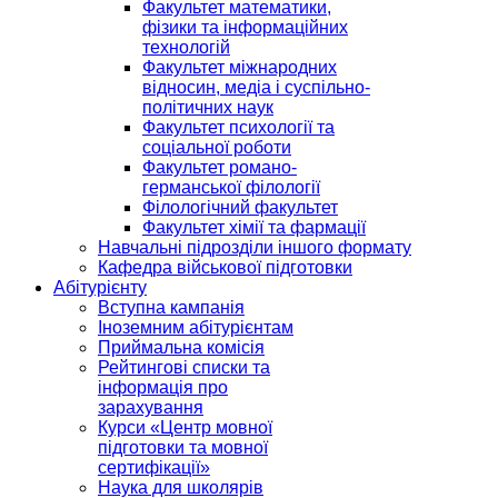
Факультет математики,
фізики та інформаційних
технологій
Факультет міжнародних
відносин, медіа і суспільно-
політичних наук
Факультет психології та
соціальної роботи
Факультет романо-
германської філології
Філологічний факультет
Факультет хімії та фармації
Навчальні підрозділи іншого формату
Кафедра військової підготовки
Абітурієнту
Вступна кампанія
Іноземним абітурієнтам
Приймальна комісія
Рейтингові списки та
інформація про
зарахування
Курси «Центр мовної
підготовки та мовної
сертифікації»
Наука для школярів