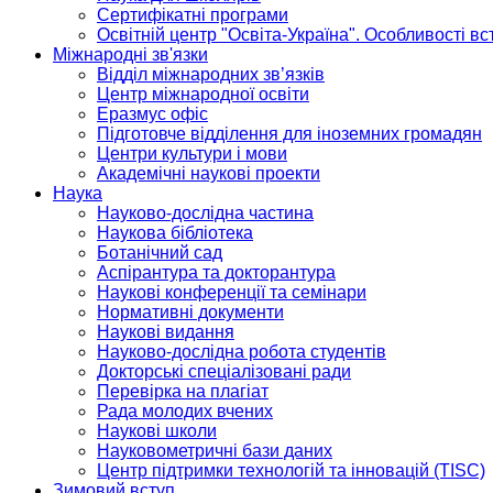
Сертифікатні програми
Освітній центр "Освіта-Україна". Особливості в
Міжнародні зв'язки
Відділ міжнародних зв’язків
Центр міжнародної освіти
Еразмус офіс
Підготовче відділення для іноземних громадян
Центри культури і мови
Академічні наукові проекти
Наука
Науково-дослідна частина
Наукова бібліотека
Ботанічний сад
Аспірантура та докторантура
Наукові конференції та семінари
Нормативні документи
Наукові видання
Науково-дослідна робота студентів
Докторські спеціалізовані ради
Перевірка на плагіат
Рада молодих вчених
Наукові школи
Науковометричні бази даних
Центр підтримки технологій та інновацій (TISC)
Зимовий вступ