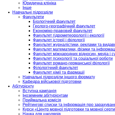
Юридична клініка
Інше
Навчальні підрозділи
Факультети
Біологічний факультет
Геолого-географічний факультет
Економіко-правовий факультет
Факультет гідрометеорології і екології
Факультет історії і філології
Факультет журналістики, реклами та видав
Факультет математики, фізики та інформац
Факультет міжнародних відносин, медіа і с
Факультет психології та соціальної роботи
Факультет романо-германської філології
Філологічний факультет
Факультет хімії та фармації
Навчальні підрозділи іншого формату
Кафедра військової підготовки
Абітурієнту
Вступна кампанія
Іноземним абітурієнтам
Приймальна комісія
Рейтингові списки та інформація про зарахуван
Курси «Центр мовної підготовки та мовної серти
Наука для школярів