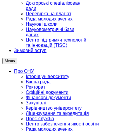
Докторські спеціалізовані
ради
Перевірка на плагіат
Рада молодих вчених
Наукові школи
Науковометричні бази
даних
Центр підтримки технологій
та інновацій (TISC)
Зимовий вступ
Меню
Про ОНУ
Історія університету
Вчена рада
Ректорат
Офіційні документи
Фінансові документи
Закупівлі
Керівництво університету
Ліцензування та акредитація
Прес-служба
Центр забезпечення якості освіти
Рада молодих вчених