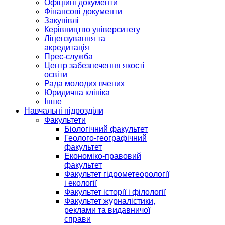
Офіційні документи
Фінансові документи
Закупівлі
Керівництво університету
Ліцензування та
акредитація
Прес-служба
Центр забезпечення якості
освіти
Рада молодих вчених
Юридична клініка
Інше
Навчальні підрозділи
Факультети
Біологічний факультет
Геолого-географічний
факультет
Економіко-правовий
факультет
Факультет гідрометеорології
і екології
Факультет історії і філології
Факультет журналістики,
реклами та видавничої
справи