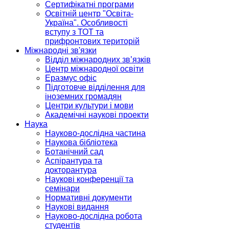
Сертифікатні програми
Освітній центр "Освіта-
Україна". Особливості
вступу з ТОТ та
прифронтових територій
Міжнародні зв'язки
Відділ міжнародних зв’язків
Центр міжнародної освіти
Еразмус офіс
Підготовче відділення для
іноземних громадян
Центри культури і мови
Академічні наукові проекти
Наука
Науково-дослідна частина
Наукова бібліотека
Ботанічний сад
Аспірантура та
докторантура
Наукові конференції та
семінари
Нормативні документи
Наукові видання
Науково-дослідна робота
студентів