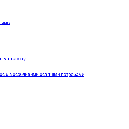
ників
в гуртожитку
 осіб з особливими освітніми потребами