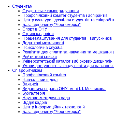
Студентам
Студентське самоврядування
Профспілковий комітет студентів і аспірантів
Центр культури і дозвілля студентів та співробіт
База відпочинку "Чорноморка"
Спорт в ОНУ
Скринька довіри
Працевлаштування для студентів і випускників
Додаткові можливості
Психологічна служба
Реквізити для сплати за навчання та мешкання 
Рейтингові списки
Університетський каталог вибіркових дисциплін
Умови доступності закладу освіти для навчання
Співробітникам
Профспілковий комітет
Навчальний відділ
Вакансії
Видавнича справа ОНУ імені І. І. Мечникова
Бухгалтерія
Науково-методична рада
Відділ кадрів
Центр інформаційних технологій
База відпочинку "Чорноморка"