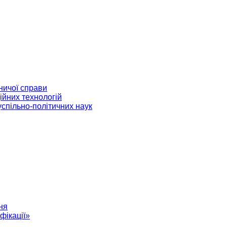
ничої справи
ійних технологій
успільно-політичних наук
ня
фікації»