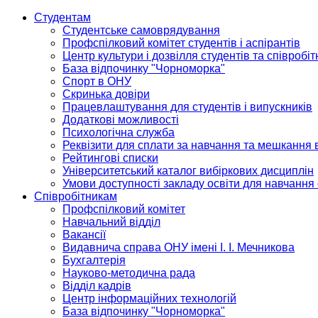
Студентам
Студентське самоврядування
Профспілковий комітет студентів і аспірантів
Центр культури і дозвілля студентів та співробіт
База відпочинку "Чорноморка"
Спорт в ОНУ
Скринька довіри
Працевлаштування для студентів і випускників
Додаткові можливості
Психологічна служба
Реквізити для сплати за навчання та мешкання 
Рейтингові списки
Університетський каталог вибіркових дисциплін
Умови доступності закладу освіти для навчання
Співробітникам
Профспілковий комітет
Навчальний відділ
Вакансії
Видавнича справа ОНУ імені І. І. Мечникова
Бухгалтерія
Науково-методична рада
Відділ кадрів
Центр інформаційних технологій
База відпочинку "Чорноморка"