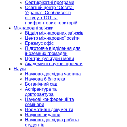
Сертифікатні програми
Освітній центр "Освіта-
Україна". Особливості
вступу з ТОТ та
прифронтових територій
Міжнародні зв'язки
Відділ міжнародних зв’язків
Центр міжнародної освіти
Еразмус офіс
Підготовче відділення для
іноземних громадян
Центри культури і мови
Академічні наукові проекти
Наука
Науково-дослідна частина
Наукова бібліотека
Ботанічний сад
Аспірантура та
докторантура
Наукові конференції та
семінари
Нормативні документи
Наукові видання
Науково-дослідна робота
студентів