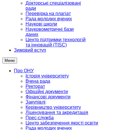
Докторські спеціалізовані
ради
Перевірка на плагіат
Рада молодих вчених
Наукові школи
Науковометричні бази
даних
Центр підтримки технологій
та інновацій (TISC)
Зимовий вступ
Меню
Про ОНУ
Історія університету
Вчена рада
Ректорат
Офіційні документи
Фінансові документи
Закупівлі
Керівництво університету
Ліцензування та акредитація
Прес-служба
Центр забезпечення якості освіти
Рада молодих вчених