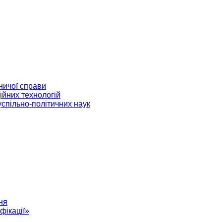
ничої справи
ійних технологій
успільно-політичних наук
ня
фікації»