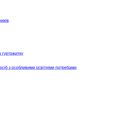
ників
в гуртожитку
 осіб з особливими освітніми потребами