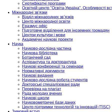
Сертифікатні програми
Освітній центр "Освіта-Україна". Особливості в
Міжнародні зв'язки
Відділ міжнародних зв’язків
Центр міжнародної освіти
Еразмус офіс
Підготовче відділення для іноземних громадян
Центри культури і мови
Академічні наукові проекти
Наука
Науково-дослідна частина
Наукова бібліотека
Ботанічний сад
Аспірантура та докторантура
Наукові конференції та семінари
Нормативні документи
Наукові видання
Науково-дослідна робота студентів
Докторські спеціалізовані ради
Перевірка на плагіат
Рада молодих вчених
Наукові школи
Науковометричні бази даних
Центр підтримки технологій та інновацій (TISC)
Зимовий вступ