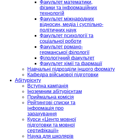
Факультет математики,
фізики та інформаційних
технологій
Факультет міжнародних
відносин, медіа і суспільно-
політичних наук
Факультет психології та
соціальної роботи
Факультет романо-
германської філології
Філологічний факультет
Факультет хімії та фармації
Навчальні підрозділи іншого формату
Кафедра військової підготовки
Абітурієнту
Вступна кампанія
Іноземним абітурієнтам
Приймальна комісія
Рейтингові списки та
інформація про
зарахування
Курси «Центр мовної
підготовки та мовної
сертифікації»
Наука для школярів