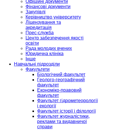
Офіційні документи
Фінансові документи
Закупівлі
Керівництво університету
Ліцензування та
акредитація
Прес-служба
Центр забезпечення якості
освіти
Рада молодих вчених
Юридична клініка
Інше
Навчальні підрозділи
Факультети
Біологічний факультет
Геолого-географічний
факультет
Економіко-правовий
факультет
Факультет гідрометеорології
і екології
Факультет історії і філології
Факультет журналістики,
реклами та видавничої
справи