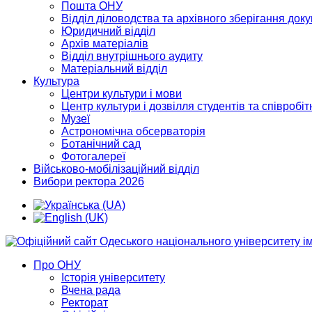
Пошта ОНУ
Відділ діловодства та архівного зберігання док
Юридичний відділ
Архів матеріалів
Відділ внутрішнього аудиту
Матеріальний відділ
Культура
Центри культури і мови
Центр культури і дозвілля студентів та співробіт
Музеї
Астрономічна обсерваторія
Ботанічний сад
Фотогалереї
Військово-мобілізаційний відділ
Вибори ректора 2026
Про ОНУ
Історія університету
Вчена рада
Ректорат