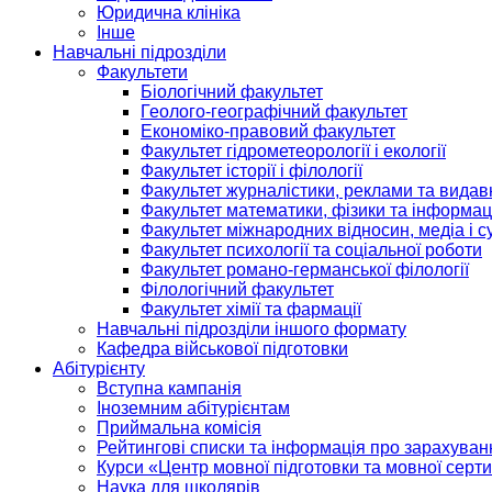
Юридична клініка
Інше
Навчальні підрозділи
Факультети
Біологічний факультет
Геолого-географічний факультет
Економіко-правовий факультет
Факультет гідрометеорології і екології
Факультет історії і філології
Факультет журналістики, реклами та видав
Факультет математики, фізики та інформац
Факультет міжнародних відносин, медіа і с
Факультет психології та соціальної роботи
Факультет романо-германської філології
Філологічний факультет
Факультет хімії та фармації
Навчальні підрозділи іншого формату
Кафедра військової підготовки
Абітурієнту
Вступна кампанія
Іноземним абітурієнтам
Приймальна комісія
Рейтингові списки та інформація про зарахуван
Курси «Центр мовної підготовки та мовної серти
Наука для школярів