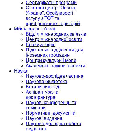
Сертифікатні програми
Освітній центр "Освіта-
Україна". Особливості
вступу з ТОТ та
прифронтових територій
Міжнародні зв'язки
Відділ міжнародних зв’язків
Центр міжнародної освіти
Еразмус офіс
Підготовче відділення для
іноземних громадян
Центри культури і мови
Академічні наукові проекти
Наука
Науково-дослідна частина
Наукова бібліотека
Ботанічний сад
Аспірантура та
докторантура
Наукові конференції та
семінари
Нормативні документи
Наукові видання
Науково-дослідна робота
студентів