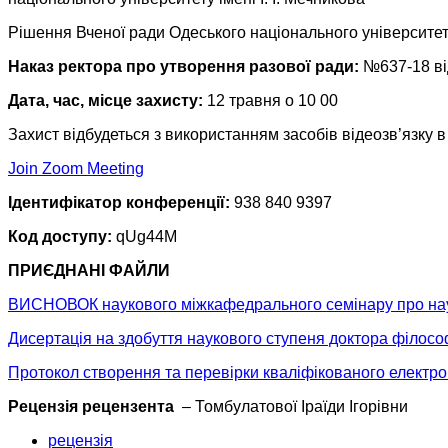
Рішення Вченої ради Одеського національного університету
Наказ ректора про утворення разової ради:
№637-18 ві
Дата, час, місце захисту:
12 травня о 10 00
Захист відбудеться з використанням засобів відеозв’язку
Join Zoom Meeting
Ідентифікатор конференції:
938 840 9397
Код доступу:
qUg44M
ПРИЄДНАНІ ФАЙЛИ
ВИСНОВОК наукового міжкафедрального семінару про науко
Дисертація на здобуття наукового ступеня доктора філосо
Протокол створення та перевірки кваліфікованого електро
Рецензія рецензента
– Томбулатової Іраїди Ігорівни
рецензія