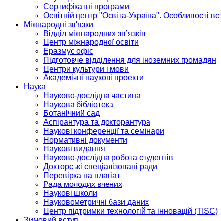
Сертифікатні програми
Освітній центр "Освіта-Україна". Особливості в
Міжнародні зв'язки
Відділ міжнародних зв’язків
Центр міжнародної освіти
Еразмус офіс
Підготовче відділення для іноземних громадян
Центри культури і мови
Академічні наукові проекти
Наука
Науково-дослідна частина
Наукова бібліотека
Ботанічний сад
Аспірантура та докторантура
Наукові конференції та семінари
Нормативні документи
Наукові видання
Науково-дослідна робота студентів
Докторські спеціалізовані ради
Перевірка на плагіат
Рада молодих вчених
Наукові школи
Науковометричні бази даних
Центр підтримки технологій та інновацій (TISC)
Зимовий вступ