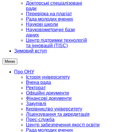
Докторські спеціалізовані
ради
Перевірка на плагіат
Рада молодих вчених
Наукові школи
Науковометричні бази
даних
Центр підтримки технологій
та інновацій (TISC)
Зимовий вступ
Меню
Про ОНУ
Історія університету
Вчена рада
Ректорат
Офіційні документи
Фінансові документи
Закупівлі
Керівництво університету
Ліцензування та акредитація
Прес-служба
Центр забезпечення якості освіти
Рада молодих вчених