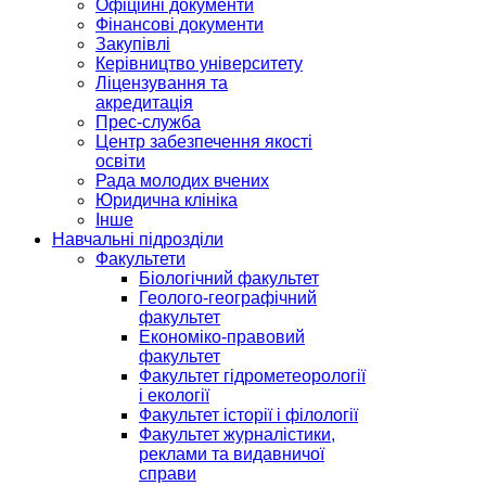
Офіційні документи
Фінансові документи
Закупівлі
Керівництво університету
Ліцензування та
акредитація
Прес-служба
Центр забезпечення якості
освіти
Рада молодих вчених
Юридична клініка
Інше
Навчальні підрозділи
Факультети
Біологічний факультет
Геолого-географічний
факультет
Економіко-правовий
факультет
Факультет гідрометеорології
і екології
Факультет історії і філології
Факультет журналістики,
реклами та видавничої
справи