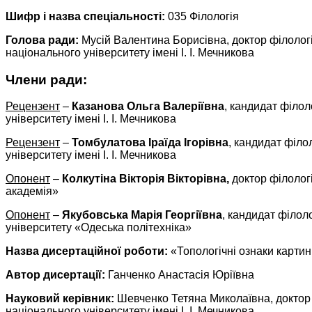
Шифр і назва спеціальності:
035 Філологія
Голова ради:
Мусій Валентина Борисівна, доктор філологі
національного університету імені І. І. Мечникова
Члени ради:
Рецензент
–
Казанова Ольга Валеріївна
, кандидат філол
університету імені І. І. Мечникова
Рецензент
–
Томбулатова Іраїда Ігорівна
, кандидат філо
університету імені І. І. Мечникова
Опонент
–
Колкутіна Вікторія Вікторівна,
доктор філолог
академія»
Опонент
–
Якубовська Марія Георгіївна
, кандидат філол
університету «Одеська політехніка»
Назва дисертаційної роботи:
«Топологічні ознаки картин
Автор дисертації:
Ганченко Анастасія Юріївна
Науковий керівник:
Шевченко Тетяна Миколаївна, доктор 
національного університету імені І. І. Мечникова