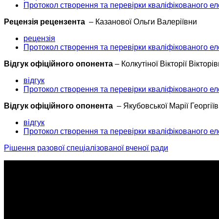
Протокол створення та перевірки кваліфікованого ел
Рецензія рецензента
– Казанової Ольги Валеріївни
рецензія
Протокол створення та перевірки кваліфікованого ел
Відгук офіційного опонента
– Колкутіної Вікторії Вікторі
відгук
Протокол створення та перевірки кваліфікованого ел
Відгук офіційного опонента
– Якубовської Марії Георгії
відгук
Протокол створення та перевірки кваліфікованого ел
Рішення разової спеціалізованої вченої ради