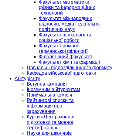
Факультет математики,
фізики та інформаційних
технологій
Факультет міжнародних
відносин, медіа і суспільно-
політичних наук
Факультет психології та
соціальної роботи
Факультет романо-
германської філології
Філологічний факультет
Факультет хімії та фармації
Навчальні підрозділи іншого формату
Кафедра військової підготовки
Абітурієнту
Вступна кампанія
Іноземним абітурієнтам
Приймальна комісія
Рейтингові списки та
інформація про
зарахування
Курси «Центр мовної
підготовки та мовної
сертифікації»
Наука для школярів