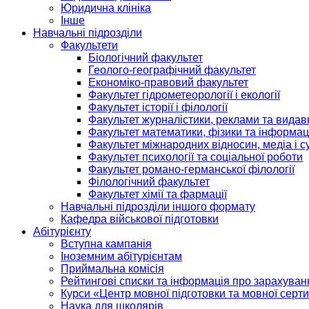
Юридична клініка
Інше
Навчальні підрозділи
Факультети
Біологічний факультет
Геолого-географічний факультет
Економіко-правовий факультет
Факультет гідрометеорології і екології
Факультет історії і філології
Факультет журналістики, реклами та видав
Факультет математики, фізики та інформац
Факультет міжнародних відносин, медіа і с
Факультет психології та соціальної роботи
Факультет романо-германської філології
Філологічний факультет
Факультет хімії та фармації
Навчальні підрозділи іншого формату
Кафедра військової підготовки
Абітурієнту
Вступна кампанія
Іноземним абітурієнтам
Приймальна комісія
Рейтингові списки та інформація про зарахуван
Курси «Центр мовної підготовки та мовної серти
Наука для школярів