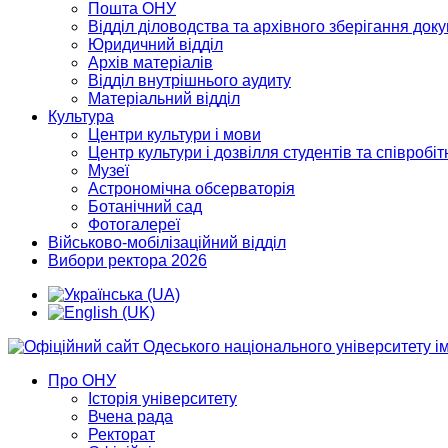
Пошта ОНУ
Відділ діловодства та архівного зберігання док
Юридичний відділ
Архів матеріалів
Відділ внутрішнього аудиту
Матеріальний відділ
Культура
Центри культури і мови
Центр культури і дозвілля студентів та співробіт
Музеї
Астрономічна обсерваторія
Ботанічний сад
Фотогалереї
Військово-мобілізаційний відділ
Вибори ректора 2026
Про ОНУ
Історія університету
Вчена рада
Ректорат