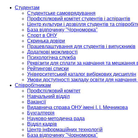
Студентам
Студентське самоврядування
Профспілковий комітет студентів і аспірантів
Центр культури і дозвілля студентів та співробіт
База відпочинку "Чорноморка"
Спорт в ОНУ
Скринька довіри
Працевлаштування для студентів і випускників
Додаткові можливості
Психологічна служба
Реквізити для сплати за навчання та мешкання 
Рейтингові списки
Університетський каталог вибіркових дисциплін
Умови доступності закладу освіти для навчання
Співробітникам
Профспілковий комітет
Навчальний відділ
Вакансії
Видавнича справа ОНУ імені І. І. Мечникова
Бухгалтерія
Науково-методична рада
Відділ кадрів
Центр інформаційних технологій
База відпочинку "Чорноморка"