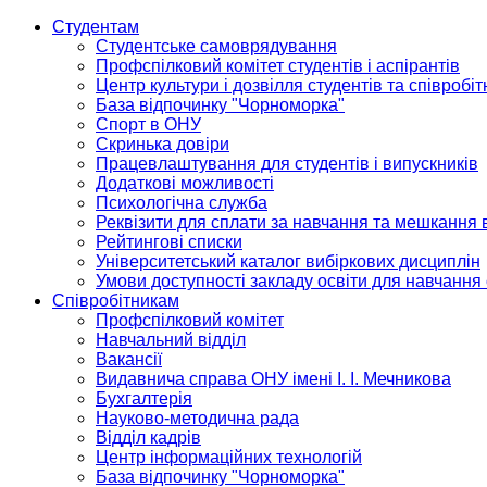
Студентам
Студентське самоврядування
Профспілковий комітет студентів і аспірантів
Центр культури і дозвілля студентів та співробіт
База відпочинку "Чорноморка"
Спорт в ОНУ
Скринька довіри
Працевлаштування для студентів і випускників
Додаткові можливості
Психологічна служба
Реквізити для сплати за навчання та мешкання 
Рейтингові списки
Університетський каталог вибіркових дисциплін
Умови доступності закладу освіти для навчання
Співробітникам
Профспілковий комітет
Навчальний відділ
Вакансії
Видавнича справа ОНУ імені І. І. Мечникова
Бухгалтерія
Науково-методична рада
Відділ кадрів
Центр інформаційних технологій
База відпочинку "Чорноморка"