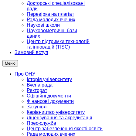
Докторські спеціалізовані
ради
Перевірка на плагіат
Рада молодих вчених
Наукові школи
Науковометричні бази
даних
Центр підтримки технологій
та інновацій (TISC)
Зимовий вступ
Меню
Про ОНУ
Історія університету
Вчена рада
Ректорат
Офіційні документи
Фінансові документи
Закупівлі
Керівництво університету
Ліцензування та акредитація
Прес-служба
Центр забезпечення якості освіти
Рада молодих вчених