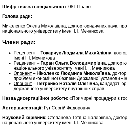
Шифр і назва спеціальності:
081 Право
Голова ради:
Миколенко Олена Миколаївна, доктор юридичних наук, про
національного університету імені І. І. Мечникова
Члени ради:
Рецензент
–
Токарчук Людмила Михайлівна
, докт
імені І. І. Мечникова
Рецензент
–
Гаран Ольга Володимирівна
, доктор 
національного університету імені І. І. Мечникова
Опонент
–
Ніколенко Людмила Миколаївна
, докто
проблем економічної безпеки Державної установи «Ін
Опонент
–
Петренко Наталія Олегівна
, кандидат юр
державного університету внутрішніх справ
Назва дисертаційної роботи:
«Примирні процедури в гос
Автор дисертації:
Гут Сергій Федорович
Науковий керівник:
Степанова Тетяна Валеріївна, доктор
національного університету імені І. І. Мечникова