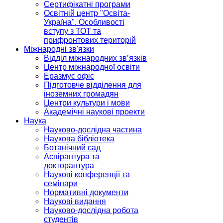
Сертифікатні програми
Освітній центр "Освіта-
Україна". Особливості
вступу з ТОТ та
прифронтових територій
Міжнародні зв'язки
Відділ міжнародних зв’язків
Центр міжнародної освіти
Еразмус офіс
Підготовче відділення для
іноземних громадян
Центри культури і мови
Академічні наукові проекти
Наука
Науково-дослідна частина
Наукова бібліотека
Ботанічний сад
Аспірантура та
докторантура
Наукові конференції та
семінари
Нормативні документи
Наукові видання
Науково-дослідна робота
студентів