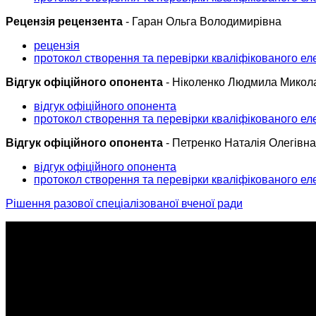
Рецензія рецензента
- Гаран Ольга Володимирівна
рецензія
протокол створення та перевірки кваліфікованого ел
Відгук офіційного опонента
- Ніколенко Людмила Микол
відгук офіційного опонента
протокол створення та перевірки кваліфікованого ел
Відгук офіційного опонента
- Петренко Наталія Олегівна
відгук офіційного опонента
протокол створення та перевірки кваліфікованого ел
Рішення разової спеціалізованої вченої ради