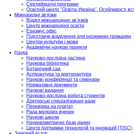
Сертифікатні програми
Освітній центр "Освіта-Україна". Особливості в
Міжнародні зв'язки
Відділ міжнародних зв’язків
Центр міжнародної освіти
Еразмус офіс
Підготовче відділення для іноземних громадян
Центри культури і мови
Академічні наукові проекти
Наука
Науково-дослідна частина
Наукова бібліотека
Ботанічний сад
Аспірантура та докторантура
Наукові конференції та семінари
Нормативні документи
Наукові видання
Науково-дослідна робота студентів
Докторські спеціалізовані ради
Перевірка на плагіат
Рада молодих вчених
Наукові школи
Науковометричні бази даних
Центр підтримки технологій та інновацій (TISC)
Зимовий вступ