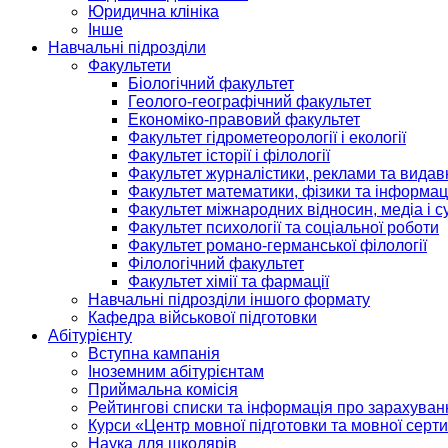
Юридична клініка
Інше
Навчальні підрозділи
Факультети
Біологічний факультет
Геолого-географічний факультет
Економіко-правовий факультет
Факультет гідрометеорології і екології
Факультет історії і філології
Факультет журналістики, реклами та видав
Факультет математики, фізики та інформац
Факультет міжнародних відносин, медіа і с
Факультет психології та соціальної роботи
Факультет романо-германської філології
Філологічний факультет
Факультет хімії та фармації
Навчальні підрозділи іншого формату
Кафедра військової підготовки
Абітурієнту
Вступна кампанія
Іноземним абітурієнтам
Приймальна комісія
Рейтингові списки та інформація про зарахуван
Курси «Центр мовної підготовки та мовної серти
Наука для школярів