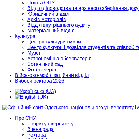
Пошта ОНУ
Відділ діловодства та архівного зберігання док
Юридичний відділ
Архів матеріалів
Відділ внутрішнього аудиту
Матеріальний відділ
Культура
Центри культури і мови
Центр культури і дозвілля студентів та співробіт
Музеї
Астрономічна обсерваторія
Ботанічний сад
Фотогалереї
Військово-мобілізаційний відділ
Вибори ректора 2026
Про ОНУ
Історія університету
Вчена рада
Ректорат