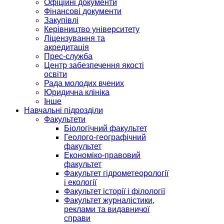
Офіційні документи
Фінансові документи
Закупівлі
Керівництво університету
Ліцензування та
акредитація
Прес-служба
Центр забезпечення якості
освіти
Рада молодих вчених
Юридична клініка
Інше
Навчальні підрозділи
Факультети
Біологічний факультет
Геолого-географічний
факультет
Економіко-правовий
факультет
Факультет гідрометеорології
і екології
Факультет історії і філології
Факультет журналістики,
реклами та видавничої
справи