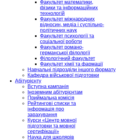
Факультет математики,
фізики та інформаційних
технологій
Факультет міжнародних
відносин, медіа і суспільно-
політичних наук
Факультет психології та
соціальної роботи
Факультет романо-
германської філології
Філологічний факультет
Факультет хімії та фармації
Навчальні підрозділи іншого формату
Кафедра військової підготовки
Абітурієнту
Вступна кампанія
Іноземним абітурієнтам
Приймальна комісія
Рейтингові списки та
інформація про
зарахування
Курси «Центр мовної
підготовки та мовної
сертифікації»
Наука для школярів