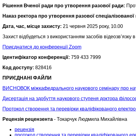
Рішення Вченої ради про утворення разової ради:
Прот
Наказ ректора про утворення разової спеціалізованої 
Дата, час, місце захисту:
21 червня 2025 року, 10.00
Захист відбудеться з використанням засобів відеозв’язку 
Приєднатися до конференції Zoom
Ідентифікатор конференції:
759 433 7999
Код доступу:
828416
ПРИЄДНАНІ ФАЙЛИ
ВИСНОВОК міжкафедрального наукового семінару про наук
Дисертація на здобуття наукового ступеня доктора філосо
Протокол створення та перевірки кваліфікованого електро
Рецензія рецензента
- Токарчук Людмила Михайлівна
рецензія
протокол створення та перевірки кваліфікованого ел