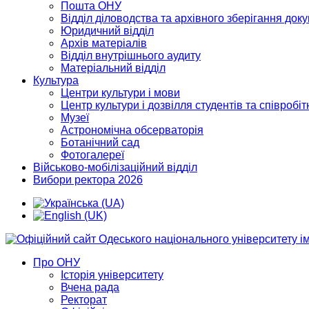
Пошта ОНУ
Відділ діловодства та архівного зберігання док
Юридичний відділ
Архів матеріалів
Відділ внутрішнього аудиту
Матеріальний відділ
Культура
Центри культури і мови
Центр культури і дозвілля студентів та співробіт
Музеї
Астрономічна обсерваторія
Ботанічний сад
Фотогалереї
Військово-мобілізаційний відділ
Вибори ректора 2026
Про ОНУ
Історія університету
Вчена рада
Ректорат