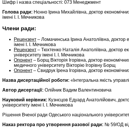
Шифр і назва спеціальності: 073 Менеджмент
Голова ради:
Нєнно Ірина Михайлівна, доктор економічни
імені І. І. Мечникова
Члени ради:
Рецензент
– Ломачинська Ірина Анатоліївна, доктор е
імені І. І. Мечникова
Рецензент
– Тюхтенко Наталія Анатоліївна, доктор 
університету імені І. І. Мечникова
Опонент
– Борщ Вікторія Ігорівна, доктор економічн
медичного університету Вікторію Ігорівну Борщ
Опонент
– Свидрук Ірена Ігорівна, доктор економічн
Назва дисертаційної роботи:
«Інтегральна якість управл
Автор дисертації:
Олійник Вадим Валентиновича
Науковий керівник:
Кузнєцов Едуард Анатолійович, докто
університету імені І. І. Мечникова
Рішення Вченої ради Одеського національного університету 
Наказ ректора про утворення разової ради:
№ 59/ОД ві