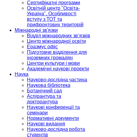
Сертифікатні програми
Освітній центр "Освіта-
Україна". Особливості
вступу з ТОТ та
прифронтових територій
Міжнародні зв'язки
Відділ міжнародних зв’язків
Центр міжнародної освіти
Еразмус офіс
Підготовче відділення для
іноземних громадян
Центри культури і мови
Академічні наукові проекти
Наука
Науково-дослідна частина
Наукова бібліотека
Ботанічний сад
Аспірантура та
докторантура
Наукові конференції та
семінари
Нормативні документи
Наукові видання
Науково-дослідна робота
студентів