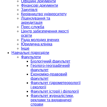
Офіційні документи
Фінансові документи
Закупівлі
Керівництво університету
Ліцензування та
акредитація
Прес-служба
Центр забезпечення якості
освіти
Рада молодих вчених
Юридична клініка
Інше
Навчальні підрозділи
Факультети
Біологічний факультет
Геолого-географічний
факультет
Економіко-правовий
факультет
Факультет гідрометеорології
і екології
Факультет історії і філології
Факультет журналістики,
реклами та видавничої
справи