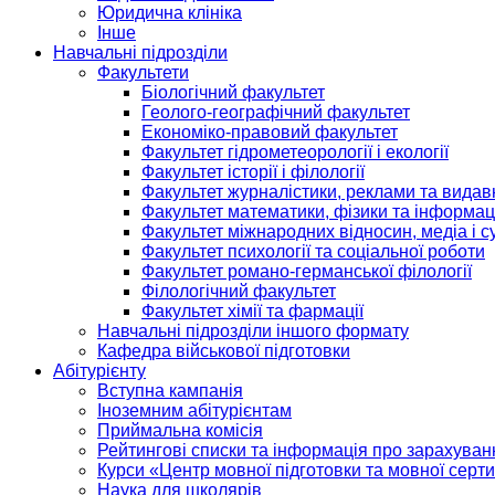
Юридична клініка
Інше
Навчальні підрозділи
Факультети
Біологічний факультет
Геолого-географічний факультет
Економіко-правовий факультет
Факультет гідрометеорології і екології
Факультет історії і філології
Факультет журналістики, реклами та видав
Факультет математики, фізики та інформац
Факультет міжнародних відносин, медіа і с
Факультет психології та соціальної роботи
Факультет романо-германської філології
Філологічний факультет
Факультет хімії та фармації
Навчальні підрозділи іншого формату
Кафедра військової підготовки
Абітурієнту
Вступна кампанія
Іноземним абітурієнтам
Приймальна комісія
Рейтингові списки та інформація про зарахуван
Курси «Центр мовної підготовки та мовної серти
Наука для школярів