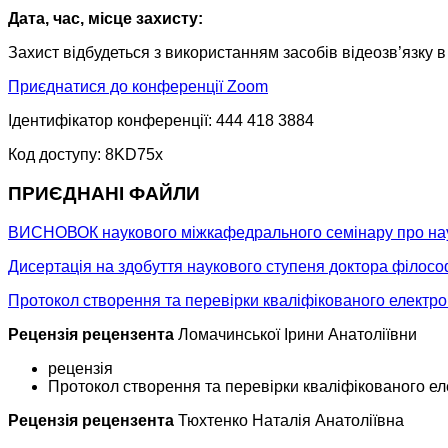
Дата, час, місце захисту:
Захист відбудеться з використанням засобів відеозв’язку 
Приєднатися до конференції Zoom
Ідентифікатор конференції: 444 418 3884
Код доступу: 8KD75x
ПРИЄДНАНІ ФАЙЛИ
ВИСНОВОК наукового міжкафедрального семінару про науко
Дисертація на здобуття наукового ступеня доктора філосо
Протокол створення та перевірки кваліфікованого електро
Рецензія рецензента
Ломачинської Ірини Анатоліївни
рецензія
Протокол створення та перевірки кваліфікованого ел
Рецензія рецензента
Тюхтенко Наталія Анатоліївна