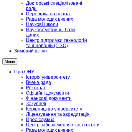
Докторські спеціалізовані
ради
Перевірка на плагіат
Рада молодих вчених
Наукові школи
Науковометричні бази
даних
Центр підтримки технологій
та інновацій (TISC)
Зимовий вступ
Меню
Про ОНУ
Історія університету
Вчена рада
Ректорат
Офіційні документи
Фінансові документи
Закупівлі
Керівництво університету
Ліцензування та акредитація
Прес-служба
Центр забезпечення якості освіти
Рада молодих вчених