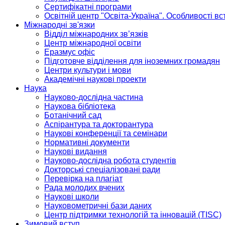
Сертифікатні програми
Освітній центр "Освіта-Україна". Особливості в
Міжнародні зв'язки
Відділ міжнародних зв’язків
Центр міжнародної освіти
Еразмус офіс
Підготовче відділення для іноземних громадян
Центри культури і мови
Академічні наукові проекти
Наука
Науково-дослідна частина
Наукова бібліотека
Ботанічний сад
Аспірантура та докторантура
Наукові конференції та семінари
Нормативні документи
Наукові видання
Науково-дослідна робота студентів
Докторські спеціалізовані ради
Перевірка на плагіат
Рада молодих вчених
Наукові школи
Науковометричні бази даних
Центр підтримки технологій та інновацій (TISC)
Зимовий вступ