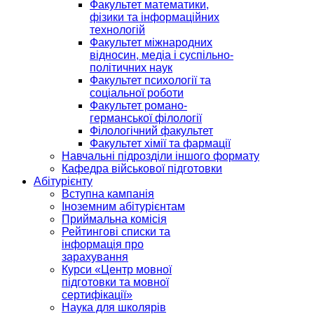
Факультет математики,
фізики та інформаційних
технологій
Факультет міжнародних
відносин, медіа і суспільно-
політичних наук
Факультет психології та
соціальної роботи
Факультет романо-
германської філології
Філологічний факультет
Факультет хімії та фармації
Навчальні підрозділи іншого формату
Кафедра військової підготовки
Абітурієнту
Вступна кампанія
Іноземним абітурієнтам
Приймальна комісія
Рейтингові списки та
інформація про
зарахування
Курси «Центр мовної
підготовки та мовної
сертифікації»
Наука для школярів