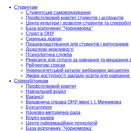
Студентам
Студентське самоврядування
Профспілковий комітет студентів і аспірантів
Центр культури і дозвілля студентів та співробіт
База відпочинку "Чорноморка"
Спорт в ОНУ
Скринька довіри
Працевлаштування для студентів і випускників
Додаткові можливості
Психологічна служба
Реквізити для сплати за навчання та мешкання 
Рейтингові списки
Університетський каталог вибіркових дисциплін
Умови доступності закладу освіти для навчання
Співробітникам
Профспілковий комітет
Навчальний відділ
Вакансії
Видавнича справа ОНУ імені І. І. Мечникова
Бухгалтерія
Науково-методична рада
Відділ кадрів
Центр інформаційних технологій
База відпочинку "Чорноморка"