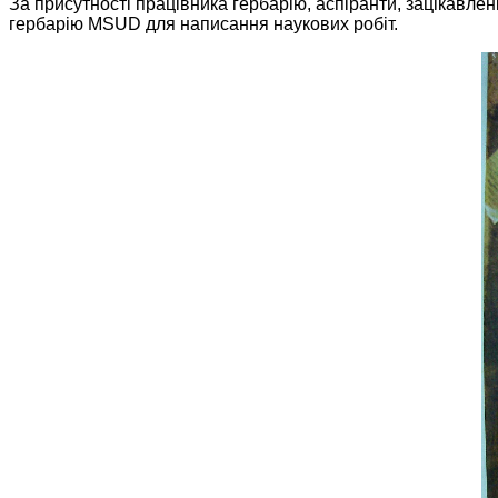
За присутності працівника гербарію, аспіранти, зацікавлен
гербарію MSUD для написання наукових робіт.