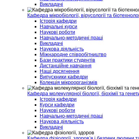
Викладачі
Кафедра мікробіології, вірусології та біотехнолог
Історія кафедри
Навчальні курси
Наукові роботи
Навчально-методичні праці
Викладачі
Наукова діяльність
Міжнародне співробітництво
Бази практики студентів
Дистанційне навчання
Наші досягнення
Випускники кафедри
Колекція мікроорганізмів
Кафедра молекулярної біології, біохімії та генет
Історія кафедри
Курси кафедри
Наукові роботи
Навчально-методичні праці
Наукова діяльність
Викладачі
Кафедра фізіології, здоров'я і безпеки людини т