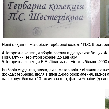
Наші видання. Матеріали гербарної колекції П.С. Шестерик
4. Історична колекція зборів рослин від слухачок Вищих Ж
Прибалтики, території України до Кавказу.
5. Історична колекція Е.Е. Ліндемана: містить більше 4000 г
Із зборів студентів, викладачів, матеріалів, які залишають
фондах гербарію, після відповідного оформлення, відновле
нараховує близько 13 тисяч зразків), флори України (до дво