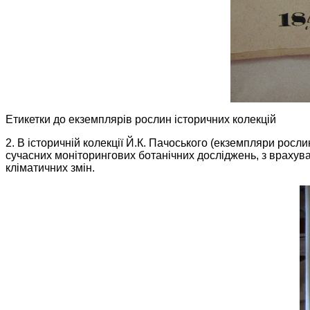
Етикетки до екземплярів рослин історичних колекцій
2. В історичній колекції Й.К. Пачоського (екземпляри росл
сучасних моніторингових ботанічних досліджень, з врахув
кліматичних змін.