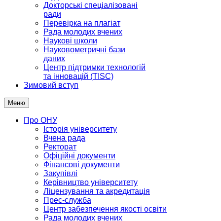
Докторські спеціалізовані
ради
Перевірка на плагіат
Рада молодих вчених
Наукові школи
Науковометричні бази
даних
Центр підтримки технологій
та інновацій (TISC)
Зимовий вступ
Меню
Про ОНУ
Історія університету
Вчена рада
Ректорат
Офіційні документи
Фінансові документи
Закупівлі
Керівництво університету
Ліцензування та акредитація
Прес-служба
Центр забезпечення якості освіти
Рада молодих вчених