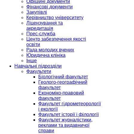
Офіційні документи
Фінансові документи
Закупівлі
Керівництво університету
Ліцензування та
акредитація
Прес-служба
Центр забезпечення якості
освіти
Рада молодих вчених
Юридична клініка
Інше
Навчальні підрозділи
Факультети
Біологічний факультет
Геолого-географічний
факультет
Економіко-правовий
факультет
Факультет гідрометеорології
і екології
Факультет історії і філології
Факультет журналістики,
реклами та видавничої
справи