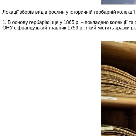
Локації зборів видів рослин у історичній гербарній колекці
1. В основу гербарію, ще у 1865 р. – покладено колекції 
ОНУ є французький травник 1759 р., який містить зразки р