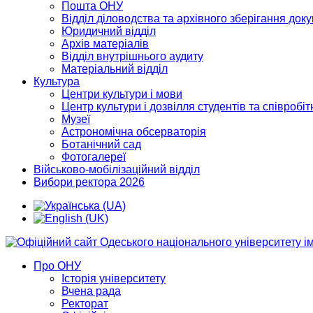
Пошта ОНУ
Відділ діловодства та архівного зберігання док
Юридичний відділ
Архів матеріалів
Відділ внутрішнього аудиту
Матеріальний відділ
Культура
Центри культури і мови
Центр культури і дозвілля студентів та співробіт
Музеї
Астрономічна обсерваторія
Ботанічний сад
Фотогалереї
Військово-мобілізаційний відділ
Вибори ректора 2026
Про ОНУ
Історія університету
Вчена рада
Ректорат