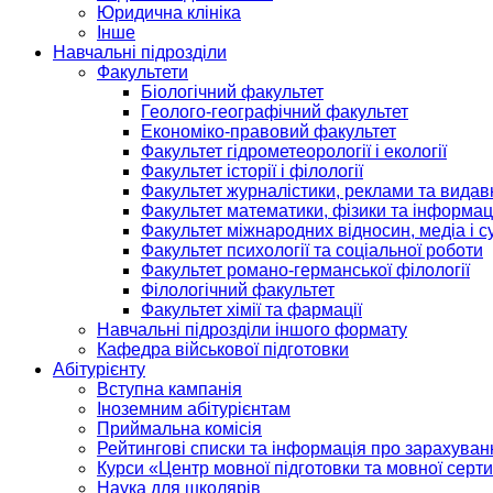
Юридична клініка
Інше
Навчальні підрозділи
Факультети
Біологічний факультет
Геолого-географічний факультет
Економіко-правовий факультет
Факультет гідрометеорології і екології
Факультет історії і філології
Факультет журналістики, реклами та видав
Факультет математики, фізики та інформац
Факультет міжнародних відносин, медіа і с
Факультет психології та соціальної роботи
Факультет романо-германської філології
Філологічний факультет
Факультет хімії та фармації
Навчальні підрозділи іншого формату
Кафедра військової підготовки
Абітурієнту
Вступна кампанія
Іноземним абітурієнтам
Приймальна комісія
Рейтингові списки та інформація про зарахуван
Курси «Центр мовної підготовки та мовної серти
Наука для школярів