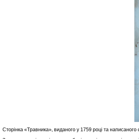
Сторінка «Травника», виданого у 1759 році та написаног