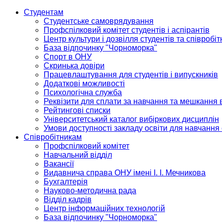
Студентам
Студентське самоврядування
Профспілковий комітет студентів і аспірантів
Центр культури і дозвілля студентів та співробіт
База відпочинку "Чорноморка"
Спорт в ОНУ
Скринька довіри
Працевлаштування для студентів і випускників
Додаткові можливості
Психологічна служба
Реквізити для сплати за навчання та мешкання 
Рейтингові списки
Університетський каталог вибіркових дисциплін
Умови доступності закладу освіти для навчання
Співробітникам
Профспілковий комітет
Навчальний відділ
Вакансії
Видавнича справа ОНУ імені І. І. Мечникова
Бухгалтерія
Науково-методична рада
Відділ кадрів
Центр інформаційних технологій
База відпочинку "Чорноморка"