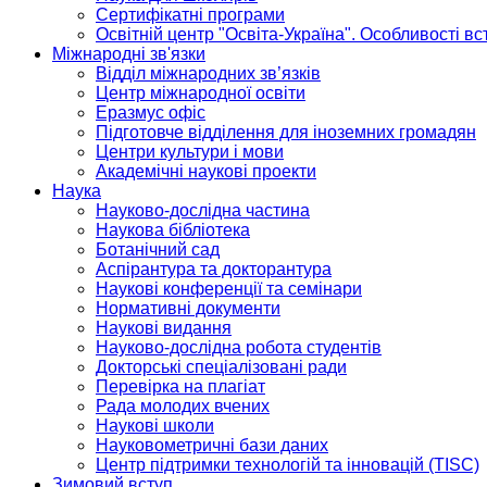
Сертифікатні програми
Освітній центр "Освіта-Україна". Особливості в
Міжнародні зв'язки
Відділ міжнародних зв’язків
Центр міжнародної освіти
Еразмус офіс
Підготовче відділення для іноземних громадян
Центри культури і мови
Академічні наукові проекти
Наука
Науково-дослідна частина
Наукова бібліотека
Ботанічний сад
Аспірантура та докторантура
Наукові конференції та семінари
Нормативні документи
Наукові видання
Науково-дослідна робота студентів
Докторські спеціалізовані ради
Перевірка на плагіат
Рада молодих вчених
Наукові школи
Науковометричні бази даних
Центр підтримки технологій та інновацій (TISC)
Зимовий вступ