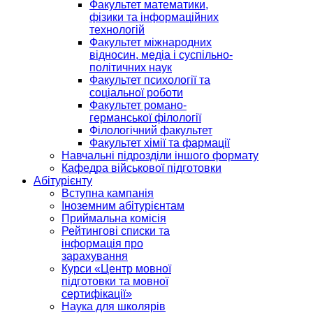
Факультет математики,
фізики та інформаційних
технологій
Факультет міжнародних
відносин, медіа і суспільно-
політичних наук
Факультет психології та
соціальної роботи
Факультет романо-
германської філології
Філологічний факультет
Факультет хімії та фармації
Навчальні підрозділи іншого формату
Кафедра військової підготовки
Абітурієнту
Вступна кампанія
Іноземним абітурієнтам
Приймальна комісія
Рейтингові списки та
інформація про
зарахування
Курси «Центр мовної
підготовки та мовної
сертифікації»
Наука для школярів