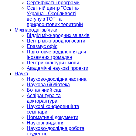
Сертифікатні програми
Освітній центр "Освіта-
Україна". Особливості
вступу з ТОТ та
прифронтових територій
Міжнародні зв'язки
Відділ міжнародних зв’язків
Центр міжнародної освіти
Еразмус офіс
Підготовче відділення для
іноземних громадян
Центри культури і мови
Академічні наукові проекти
Наука
Науково-дослідна частина
Наукова бібліотека
Ботанічний сад
Аспірантура та
докторантура
Наукові конференції та
семінари
Нормативні документи
Наукові видання
Науково-дослідна робота
студентів