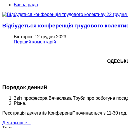
Вчена рада
Відбудеться конференція трудового колектив
Вівторок, 12 грудня 2023
Перший коментарій
ОДЕСЬКИ
Порядок денний
Звіт професора Вячеслава Труби про роботуна посаді 
Різне.
Реєстрація делегатів Конференції починається з 11-30 год.
Детальніше...
Теги