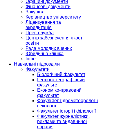
Офіційні документи
Фінансові документи
Закупівлі
Керівництво університету
Ліцензування та
акредитація
Прес-служба
Центр забезпечення якості
освіти
Рада молодих вчених
Юридична клініка
Інше
Навчальні підрозділи
Факультети
Біологічний факультет
Геолого-географічний
факультет
Економіко-правовий
факультет
Факультет гідрометеорології
і екології
Факультет історії і філології
Факультет журналістики,
реклами та видавничої
справи