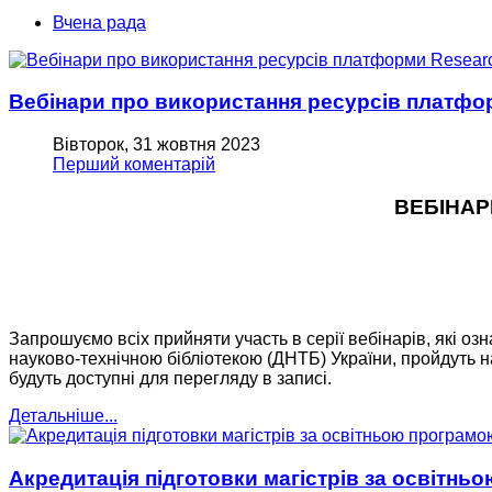
Вчена рада
Вебінари про використання ресурсів платфо
Вівторок, 31 жовтня 2023
Перший коментарій
ВЕБІНАР
Запрошуємо всіх прийняти участь в серії вебінарів, які 
науково-технічною бібліотекою (ДНТБ) України, пройдуть 
будуть доступні для перегляду в записі.
Детальніше...
Акредитація підготовки магістрів за освітнь