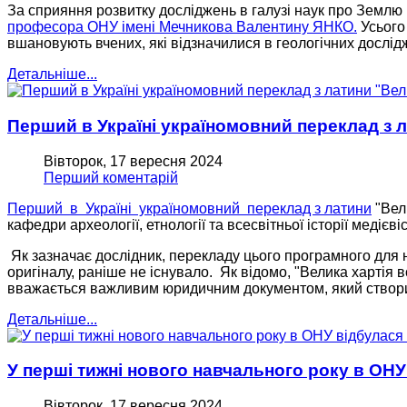
За сприяння розвитку досліджень в галузі наук про Землю
професора ОНУ імені Мечникова Валентину ЯНКО.
Усього
вшановують вчених, які відзначилися в геологічних дослід
Детальніше...
Перший в Українi україномовний переклад з л
Вівторок, 17 вересня 2024
Перший коментарій
Перший в Українi україномовний переклад з латини
"Вел
кафедри археології, етнології та всесвітньої історії мед
Як зазначає дослідник, перекладу цього програмного для ни
оригiналу, раніше не існувало. Як відомо, "Велика хартія
вважається важливим юридичним документом, який створ
Детальніше...
У перші тижні нового навчального року в ОН
Вівторок, 17 вересня 2024