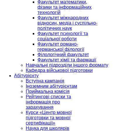
Факультет математики,
фізики та інформаційних
технологій
Факультет міжнародних
відносин, медіа і суспільно-
політичних наук
Факультет психології та
соціальної роботи
Факультет романо-
германської філології
Філологічний факультет
Факультет хімії та фармації
Навчальні підрозділи іншого формату
Кафедра військової підготовки
Абітурієнту
Вступна кампанія
Іноземним абітурієнтам
Приймальна комісія
Рейтингові списки та
інформація про
зарахування
Курси «Центр мовної
підготовки та мовної
сертифікації»
Наука для школярів