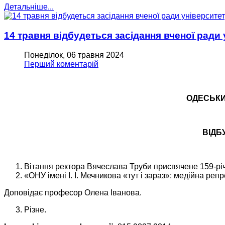
Детальніше...
14 травня відбудеться засідання вченої ради
Понеділок, 06 травня 2024
Перший коментарій
ОДЕСЬКИЙ
ВІДБ
Вітання ректора Вячеслава Труби присвячене 159-річн
«ОНУ імені І. І. Мечникова «тут і зараз»: медійна р
Доповідає професор Олена Іванова.
Різне.