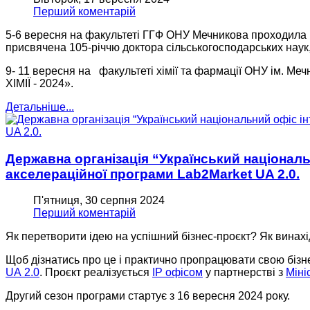
Перший коментарій
5-6 вересня на факультетi ГГФ ОНУ Мечникова проходи
присвячена 105-річчю доктора сільськогосподарських 
9- 11 вересня на факультетi хімії та фармації ОНУ ім
ХІМІЇ - 2024».
Детальніше...
Державна організація “Український національ
акселераційної програми Lab2Market UA 2.0.
П'ятниця, 30 серпня 2024
Перший коментарій
Як перетворити ідею на успішний бізнес-проєкт? Як винахі
Щоб дізнатись про це і практично пропрацювати свою біз
UA 2.0
. Проєкт реалізується
IP офісом
у партнерстві з
Міні
Другий сезон програми стартує з 16 вересня 2024 року.