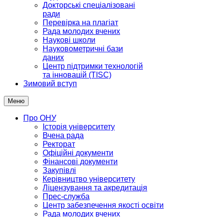
Докторські спеціалізовані
ради
Перевірка на плагіат
Рада молодих вчених
Наукові школи
Науковометричні бази
даних
Центр підтримки технологій
та інновацій (TISC)
Зимовий вступ
Меню
Про ОНУ
Історія університету
Вчена рада
Ректорат
Офіційні документи
Фінансові документи
Закупівлі
Керівництво університету
Ліцензування та акредитація
Прес-служба
Центр забезпечення якості освіти
Рада молодих вчених