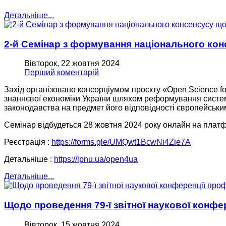
Детальніше...
2-й Семінар з формування національного кон
Вівторок, 22 жовтня 2024
Перший коментарій
Захід організовано консорціумом проєкту «Open Science f
знаннєвої економіки України шляхом реформування систем
законодавства на предмет його відповідності європейським
Семінар відбудеться 28 жовтня 2024 року онлайн на платф
Реєстрація :
https://forms.gle/UMQwt1BcwNi4Zie7A
Детальніше :
https://lpnu.ua/open4ua
Детальніше...
Щодо проведення 79-ї звітної наукової конф
Вівторок, 15 жовтня 2024