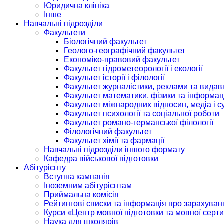
Юридична клініка
Інше
Навчальні підрозділи
Факультети
Біологічний факультет
Геолого-географічний факультет
Економіко-правовий факультет
Факультет гідрометеорології і екології
Факультет історії і філології
Факультет журналістики, реклами та видав
Факультет математики, фізики та інформац
Факультет міжнародних відносин, медіа і с
Факультет психології та соціальної роботи
Факультет романо-германської філології
Філологічний факультет
Факультет хімії та фармації
Навчальні підрозділи іншого формату
Кафедра військової підготовки
Абітурієнту
Вступна кампанія
Іноземним абітурієнтам
Приймальна комісія
Рейтингові списки та інформація про зарахуван
Курси «Центр мовної підготовки та мовної серти
Наука для школярів