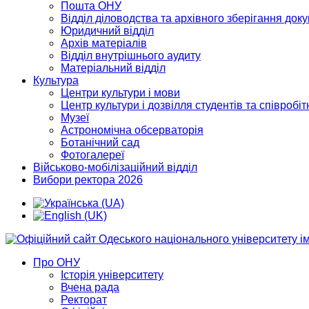
Пошта ОНУ
Відділ діловодства та архівного зберігання док
Юридичний відділ
Архів матеріалів
Відділ внутрішнього аудиту
Матеріальний відділ
Культура
Центри культури і мови
Центр культури і дозвілля студентів та співробіт
Музеї
Астрономічна обсерваторія
Ботанічний сад
Фотогалереї
Військово-мобілізаційний відділ
Вибори ректора 2026
Про ОНУ
Історія університету
Вчена рада
Ректорат