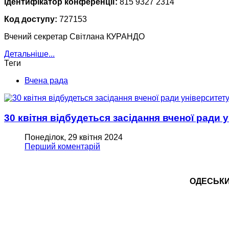
Ідентифікатор конференції:
815 9327 2314
Код доступу:
727153
Вчений секретар Світлана КУРАНДО
Детальніше...
Теги
Вчена рада
30 квітня відбудеться засідання вченої ради 
Понеділок, 29 квітня 2024
Перший коментарій
ОДЕСЬКИЙ