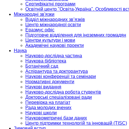
Сертифікатні програми
Освітній центр "Освіта-Україна". Особливості в
Міжнародні зв'язки
Відділ міжнародних зв’язків
Центр міжнародної освіти
Еразмус офіс
Підготовче відділення для іноземних громадян
Центри культури і мови
Академічні наукові проекти
Наука
Науково-дослідна частина
Наукова бібліотека
Ботанічний сад
Аспірантура та докторантура
Наукові конференції та семінари
Нормативні документи
Наукові видання
Науково-дослідна робота студентів
Докторські спеціалізовані ради
Перевірка на плагіат
Рада молодих вчених
Наукові школи
Науковометричні бази даних
Центр підтримки технологій та інновацій (TISC)
Зимовий вступ