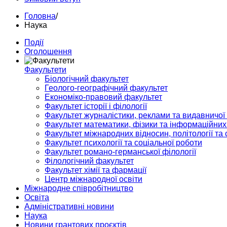
Головна
/
Наука
Події
Оголошення
Факультети
Біологічний факультет
Геолого-географічний факультет
Економіко-правовий факультет
Факультет історії і філології
Факультет журналістики, реклами та видавничої
Факультет математики, фізики та інформаційних
Факультет міжнародних відносин, політології та с
Факультет психології та соціальної роботи
Факультет романо-германської філології
Філологічний факультет
Факультет хімії та фармації
Центр міжнародної освіти
Міжнародне співробітництво
Освіта
Адміністративні новини
Наука
Новини грантових проєктів