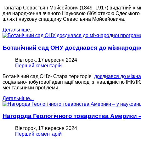
Танатар Севастьян Мойсейович (1849–1917) видатний хімік, 
дня народження вченого Науковою бібліотекою Одеського на
шлях і наукову спадщину Севастьяна Мойсейовича.
Детальніше...
Ботанічний сад ОНУ доєднався до міжнародно
Вівторок, 17 вересня 2024
Перший коментарій
Ботанічний сад ОНУ- Стара територія
доєднався до міжна
соціально-побутової адаптації молоді з інвалідністю І
ментальними проблеми.
Детальніше...
Нагорода Геологічного товариства Америки –
Вівторок, 17 вересня 2024
Перший коментарій