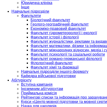
Юридична клініка
Інше
Навчальні підрозділи
Факультети
Біологічний факультет
Геолого-географічний факультет
Економіко-правовий факультет
Факультет гідрометеорології і екології
Факультет історії і філології
Факультет журналістики, реклами та видав
Факультет математики, фізики та інформац
Факультет міжнародних відносин, медіа і с
Факультет психології та соціальної роботи
Факультет романо-германської філології
Філологічний факультет
Факультет хімії та фармації
Навчальні підрозділи іншого формату
Кафедра військової підготовки
Абітурієнту
Вступна кампанія
Іноземним абітурієнтам
Приймальна комісія
Рейтингові списки та інформація про зарахуван
Курси «Центр мовної підготовки та мовної серти
Наука для школярів