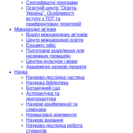
Сертифікатні програми
Освітній центр "Освіта-
Україна". Особливості
вступу з ТОТ та
прифронтових територій
Міжнародні зв'язки
Відділ міжнародних зв’язків
Центр міжнародної освіти
Еразмус офіс
Підготовче відділення для
іноземних громадян
Центри культури і мови
Академічні наукові проекти
Наука
Науково-дослідна частина
Наукова бібліотека
Ботанічний сад
Аспірантура та
докторантура
Наукові конференції та
семінари
Нормативні документи
Наукові видання
Науково-дослідна робота
студентів