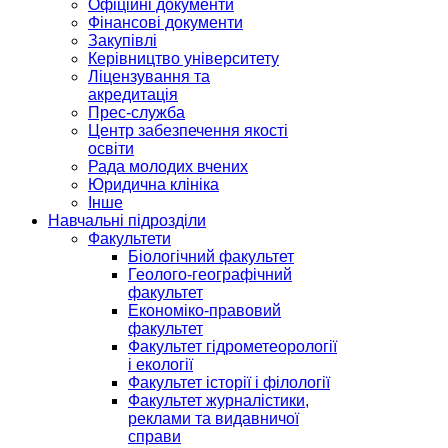
Офіційні документи
Фінансові документи
Закупівлі
Керівництво університету
Ліцензування та
акредитація
Прес-служба
Центр забезпечення якості
освіти
Рада молодих вчених
Юридична клініка
Інше
Навчальні підрозділи
Факультети
Біологічний факультет
Геолого-географічний
факультет
Економіко-правовий
факультет
Факультет гідрометеорології
і екології
Факультет історії і філології
Факультет журналістики,
реклами та видавничої
справи