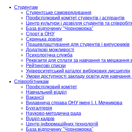
Студентам
Студентське самоврядування
Профспілковий комітет студентів і аспірантів
Центр культури і дозвілля студентів та співробіт
База відпочинку "Чорноморка"
Спорт в ОНУ
Скринька довіри
Працевлаштування для студентів і випускників
Додаткові можливості
Психологічна служба
Реквізити для сплати за навчання та мешкання 
Рейтингові списки
Університетський каталог вибіркових дисциплін
Умови доступності закладу освіти для навчання
Співробітникам
Профспілковий комітет
Навчальний відділ
Вакансії
Видавнича справа ОНУ імені І. І. Мечникова
Бухгалтерія
Науково-методична рада
Відділ кадрів
Центр інформаційних технологій
База відпочинку "Чорноморка"