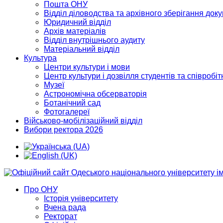
Пошта ОНУ
Відділ діловодства та архівного зберігання док
Юридичний відділ
Архів матеріалів
Відділ внутрішнього аудиту
Матеріальний відділ
Культура
Центри культури і мови
Центр культури і дозвілля студентів та співробіт
Музеї
Астрономічна обсерваторія
Ботанічний сад
Фотогалереї
Військово-мобілізаційний відділ
Вибори ректора 2026
Про ОНУ
Історія університету
Вчена рада
Ректорат