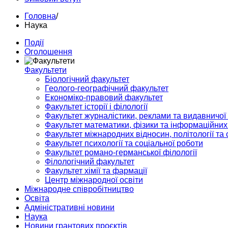
Головна
/
Наука
Події
Оголошення
Факультети
Біологічний факультет
Геолого-географічний факультет
Економіко-правовий факультет
Факультет історії і філології
Факультет журналістики, реклами та видавничої
Факультет математики, фізики та інформаційних
Факультет міжнародних відносин, політології та с
Факультет психології та соціальної роботи
Факультет романо-германської філології
Філологічний факультет
Факультет хімії та фармації
Центр міжнародної освіти
Міжнародне співробітництво
Освіта
Адміністративні новини
Наука
Новини грантових проєктів