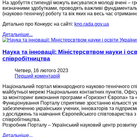
На здобуття стипендії можуть висуватися молоді вчені – г
визначними здобутками, проводять важливі фундаментальні
(науково-технічну) роботу та вік яких на весь час отриман
Детально про Конкурс на сайті:
kno.rada.gov.ua
Детальніше...
Наука та інновації: Міністерсвтвом науки і о
співробітництва
Четвер, 16 лютого 2023
Перший коментарій
Національний портал міжнародного науково-технічного спі
майбутньої мережі Національних контактних пунктів, Офісу 
за моніторинг виконання програми «Горизонт Європа» та 
Функціонування Порталу сприятиме зростанню кількості ук
забезпеченню українських учених, інноваторів та підприє
з досліджень та навчання Європейського співтовариства з 
співробітництва.
Розробник Порталу – Український науковий центр розвитку 
Детальніше...