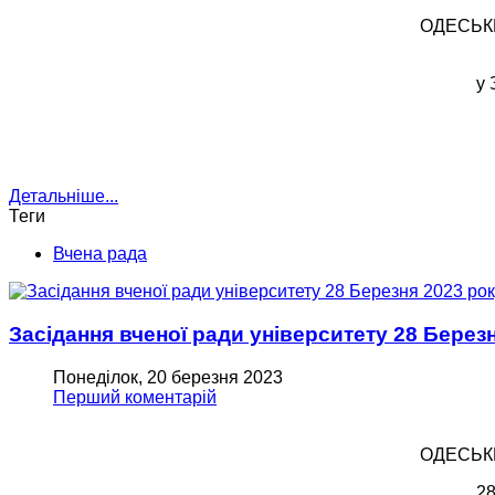
ОДЕСЬКИ
у 
Детальніше...
Теги
Вчена рада
Засідання вченої ради університету 28 Берез
Понеділок, 20 березня 2023
Перший коментарій
ОДЕСЬКИ
2