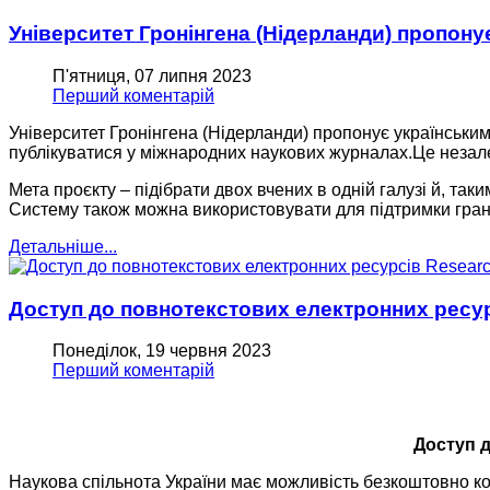
Університет Гронінгена (Нідерланди) пропону
П'ятниця, 07 липня 2023
Перший коментарій
Університет Гронінгена (Нідерланди) пропонує українськи
публікуватися у міжнародних наукових журналах.Це незалеж
Мета проєкту – підібрати двох вчених в одній галузі й, так
Систему також можна використовувати для підтримки грант
Детальніше...
Доступ до повнотекстових електронних ресур
Понеділок, 19 червня 2023
Перший коментарій
Доступ д
Наукова спільнота України має можливість безкоштовно к