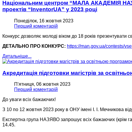
Національним центром “МАЛА АКАДЕМІЯ НАУК
проектів “InventorUA” у 2023 році
Понеділок, 16 жовтня 2023
Перший коментарій
Конкурс дозволяє молоді віком до 18 років презентувати св
ДЕТАЛЬНО ПРО КОНКУРС:
https://man.gov.ua/contests/vs
Детальніше...
Акредитація підготовки магістрів за освітн
П'ятниця, 06 жовтня 2023
Перший коментарій
До уваги всіх бажаючих!
З 10 по 12 жовтня 2023 року в ОНУ імені І. І. Мечникова 
Експертна група НАЗЯВО запрошує всіх бажаючих (крім гаран
14.45.