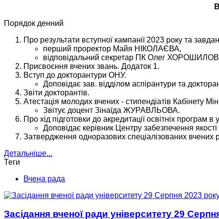
В
Порядок денний
Про результати вступної кампанії 2023 року та завдан
перший проректор Майя НІКОЛАЄВА,
відповідальний секретар ПК Олег ХОРОШИЛОВ
Присвоєння вчених звань. Додаток 1.
Вступ до докторантури ОНУ.
Доповідає зав. відділом аспірантури та докто
Звіти докторантів.
Атестація молодих вчених - стипендіатів Кабінету Міні
Звітує доцент Зінаїда ЖУРАВЛЬОВА.
Про хід підготовки до акредитації освітніх програм в
Доповідає керівник Центру забезпечення якос
Затвердження одноразових спеціалізованих вчених р
Детальніше...
Теги
Вчена рада
Засідання вченої ради університету 29 Серпн