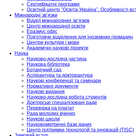
Сертифікатні програми
Освітній центр "Освіта-Україна". Особливості в
Міжнародні зв'язки
Відділ міжнародних зв’язків
Центр міжнародної освіти
Еразмус офіс
Підготовче відділення для іноземних громадян
Центри культури і мови
Академічні наукові проекти
Наука
Науково-дослідна частина
Наукова бібліотека
Ботанічний сад
Аспірантура та докторантура
Наукові конференції та семінари
Нормативні документи
Наукові видання
Науково-дослідна робота студентів
Докторські спеціалізовані ради
Перевірка на плагіат
Рада молодих вчених
Наукові школи
Науковометричні бази даних
Центр підтримки технологій та інновацій (TISC)
Зимовий вступ