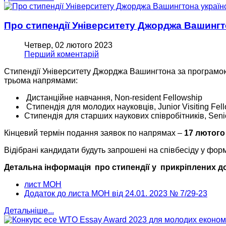
Про стипендії Університету Джорджа Вашингт
Четвер, 02 лютого 2023
Перший коментарій
Стипендії Університету Джорджа Вашингтона за програмою
трьома напрямами:
Дистанційне навчання, Non-resident Fellowship
Стипендія для молодих науковців, Junior Visiting Fel
Стипендія для старших наукових співробітників, Senio
Кінцевий термін подання заявок по напрямах –
17 лютого
Відібрані кандидати будуть запрошені на співбесіду у фор
Детальна інформація про
стипендії у
прикріплених д
лист МОН
Додаток до листа МОН від 24.01. 2023 № 7/29-23
Детальніше...