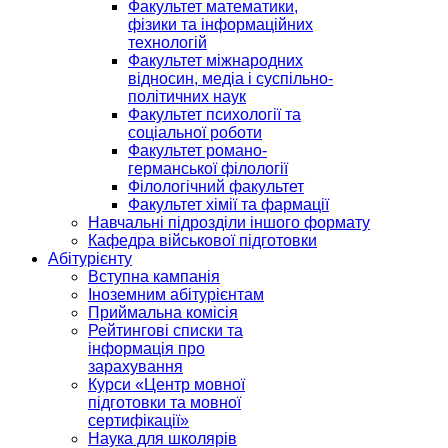
Факультет математики,
фізики та інформаційних
технологій
Факультет міжнародних
відносин, медіа і суспільно-
політичних наук
Факультет психології та
соціальної роботи
Факультет романо-
германської філології
Філологічний факультет
Факультет хімії та фармації
Навчальні підрозділи іншого формату
Кафедра військової підготовки
Абітурієнту
Вступна кампанія
Іноземним абітурієнтам
Приймальна комісія
Рейтингові списки та
інформація про
зарахування
Курси «Центр мовної
підготовки та мовної
сертифікації»
Наука для школярів