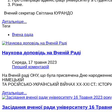
Про співпрацю адміністрації університету зі студе
Різне.
Вчений секретар Світлана КУРАНДО
Детальніше...
Теги
Вчена рада
Наукова доповiдь на Вченiй Радi
Середа, 17 травня 2023
Перший коментарій
На Вченій раді ОНУ, що була присвячена Дню народжен
НІМЕЦЬКІЙ
ТА РОСІЙСЬКО-УКРАЇНСЬКІЙ ВІЙНАХ ХХ-ХХІ СТ.: ІСТОР
Детальніше...
Засідання вченої ради університету 16 Травн