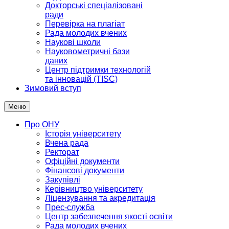
Докторські спеціалізовані
ради
Перевірка на плагіат
Рада молодих вчених
Наукові школи
Науковометричні бази
даних
Центр підтримки технологій
та інновацій (TISC)
Зимовий вступ
Меню
Про ОНУ
Історія університету
Вчена рада
Ректорат
Офіційні документи
Фінансові документи
Закупівлі
Керівництво університету
Ліцензування та акредитація
Прес-служба
Центр забезпечення якості освіти
Рада молодих вчених