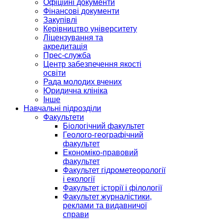
Офіційні документи
Фінансові документи
Закупівлі
Керівництво університету
Ліцензування та
акредитація
Прес-служба
Центр забезпечення якості
освіти
Рада молодих вчених
Юридична клініка
Інше
Навчальні підрозділи
Факультети
Біологічний факультет
Геолого-географічний
факультет
Економіко-правовий
факультет
Факультет гідрометеорології
і екології
Факультет історії і філології
Факультет журналістики,
реклами та видавничої
справи