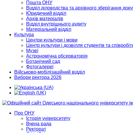
Пошта ОНУ
Відділ діловодства та архівного зберігання док
Юридичний відділ
Архів матеріалів
Відділ внутрішнього аудиту
Матеріальний відділ
Культура
Центри культури і мови
Центр культури і дозвілля студентів та співробіт
Музеї
Астрономічна обсерваторія
Ботанічний сад
Фотогалереї
Військово-мобілізаційний відділ
Вибори ректора 2026
Про ОНУ
Історія університету
Вчена рада
Ректорат