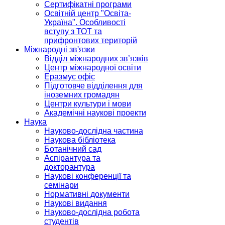
Сертифікатні програми
Освітній центр "Освіта-
Україна". Особливості
вступу з ТОТ та
прифронтових територій
Міжнародні зв'язки
Відділ міжнародних зв’язків
Центр міжнародної освіти
Еразмус офіс
Підготовче відділення для
іноземних громадян
Центри культури і мови
Академічні наукові проекти
Наука
Науково-дослідна частина
Наукова бібліотека
Ботанічний сад
Аспірантура та
докторантура
Наукові конференції та
семінари
Нормативні документи
Наукові видання
Науково-дослідна робота
студентів