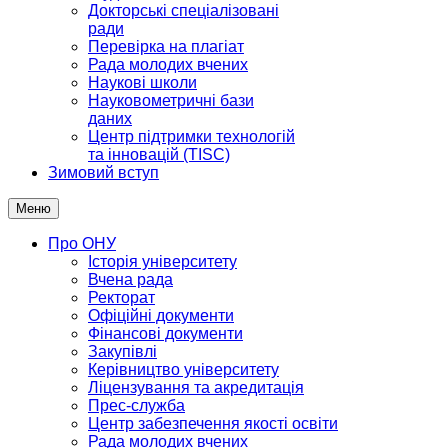
Докторські спеціалізовані
ради
Перевірка на плагіат
Рада молодих вчених
Наукові школи
Науковометричні бази
даних
Центр підтримки технологій
та інновацій (TISC)
Зимовий вступ
Меню
Про ОНУ
Історія університету
Вчена рада
Ректорат
Офіційні документи
Фінансові документи
Закупівлі
Керівництво університету
Ліцензування та акредитація
Прес-служба
Центр забезпечення якості освіти
Рада молодих вчених