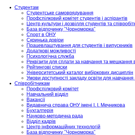
Студентам
Студентське самоврядування
Профспілковий комітет студентів і аспірантів
Центр культури і дозвілля студентів та співробіт
База відпочинку "Чорноморка"
Спорт в ОНУ
Скринька довіри
Працевлаштування для студентів і випускників
Додаткові можливості
Психологічна служба
Реквізити для сплати за навчання та мешкання 
Рейтингові списки
Університетський каталог вибіркових дисциплін
Умови доступності закладу освіти для навчання
Співробітникам
Профспілковий комітет
Навчальний відділ
Вакансії
Видавнича справа ОНУ імені І. І. Мечникова
Бухгалтерія
Науково-методична рада
Відділ кадрів
Центр інформаційних технологій
База відпочинку "Чорноморка"