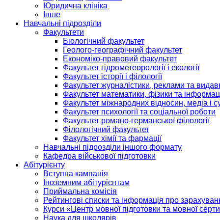
Юридична клініка
Інше
Навчальні підрозділи
Факультети
Біологічний факультет
Геолого-географічний факультет
Економіко-правовий факультет
Факультет гідрометеорології і екології
Факультет історії і філології
Факультет журналістики, реклами та видав
Факультет математики, фізики та інформац
Факультет міжнародних відносин, медіа і с
Факультет психології та соціальної роботи
Факультет романо-германської філології
Філологічний факультет
Факультет хімії та фармації
Навчальні підрозділи іншого формату
Кафедра військової підготовки
Абітурієнту
Вступна кампанія
Іноземним абітурієнтам
Приймальна комісія
Рейтингові списки та інформація про зарахуван
Курси «Центр мовної підготовки та мовної серти
Наука для школярів