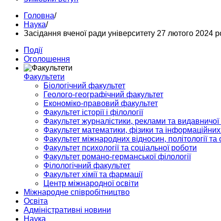
Головна
/
Наука
/
Засідання вченої ради університету 27 лютого 2024 р
Події
Оголошення
Факультети
Біологічний факультет
Геолого-географічний факультет
Економіко-правовий факультет
Факультет історії і філології
Факультет журналістики, реклами та видавничої
Факультет математики, фізики та інформаційних
Факультет міжнародних відносин, політології та с
Факультет психології та соціальної роботи
Факультет романо-германської філології
Філологічний факультет
Факультет хімії та фармації
Центр міжнародної освіти
Міжнародне співробітництво
Освіта
Адміністративні новини
Наука