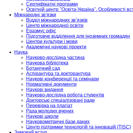
Сертифікатні програми
Освітній центр "Освіта-Україна". Особливості в
Міжнародні зв'язки
Відділ міжнародних зв’язків
Центр міжнародної освіти
Еразмус офіс
Підготовче відділення для іноземних громадян
Центри культури і мови
Академічні наукові проекти
Наука
Науково-дослідна частина
Наукова бібліотека
Ботанічний сад
Аспірантура та докторантура
Наукові конференції та семінари
Нормативні документи
Наукові видання
Науково-дослідна робота студентів
Докторські спеціалізовані ради
Перевірка на плагіат
Рада молодих вчених
Наукові школи
Науковометричні бази даних
Центр підтримки технологій та інновацій (TISC)
Зимовий вступ