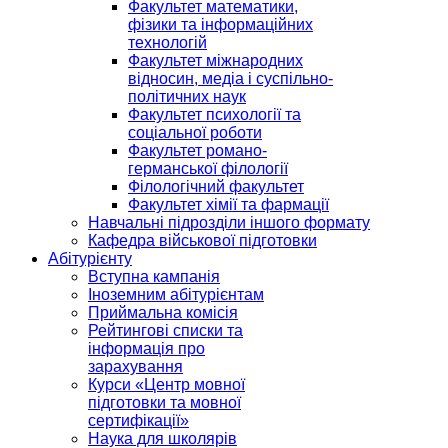
Факультет математики,
фізики та інформаційних
технологій
Факультет міжнародних
відносин, медіа і суспільно-
політичних наук
Факультет психології та
соціальної роботи
Факультет романо-
германської філології
Філологічний факультет
Факультет хімії та фармації
Навчальні підрозділи іншого формату
Кафедра військової підготовки
Абітурієнту
Вступна кампанія
Іноземним абітурієнтам
Приймальна комісія
Рейтингові списки та
інформація про
зарахування
Курси «Центр мовної
підготовки та мовної
сертифікації»
Наука для школярів