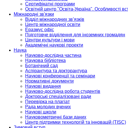
Сертифікатні програми
Освітній центр "Освіта-Україна". Особливості в
Міжнародні зв'язки
Відділ міжнародних зв’язків
Центр міжнародної освіти
Еразмус офіс
Підготовче відділення для іноземних громадян
Центри культури і мови
Академічні наукові проекти
Наука
Науково-дослідна частина
Наукова бібліотека
Ботанічний сад
Аспірантура та докторантура
Наукові конференції та семінари
Нормативні документи
Наукові видання
Науково-дослідна робота студентів
Докторські спеціалізовані ради
Перевірка на плагіат
Рада молодих вчених
Наукові школи
Науковометричні бази даних
Центр підтримки технологій та інновацій (TISC)
Зимовий вступ