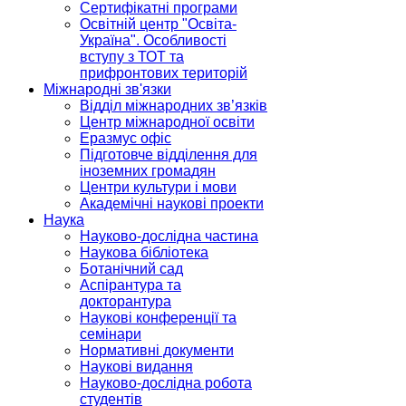
Сертифікатні програми
Освітній центр "Освіта-
Україна". Особливості
вступу з ТОТ та
прифронтових територій
Міжнародні зв'язки
Відділ міжнародних зв’язків
Центр міжнародної освіти
Еразмус офіс
Підготовче відділення для
іноземних громадян
Центри культури і мови
Академічні наукові проекти
Наука
Науково-дослідна частина
Наукова бібліотека
Ботанічний сад
Аспірантура та
докторантура
Наукові конференції та
семінари
Нормативні документи
Наукові видання
Науково-дослідна робота
студентів