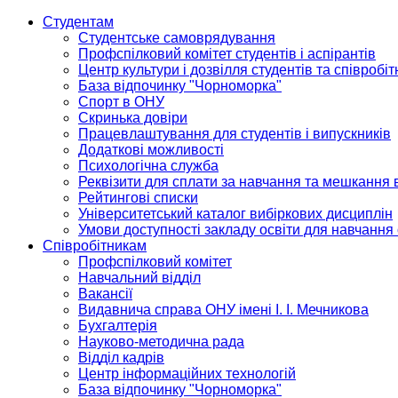
Студентам
Студентське самоврядування
Профспілковий комітет студентів і аспірантів
Центр культури і дозвілля студентів та співробіт
База відпочинку "Чорноморка"
Спорт в ОНУ
Скринька довіри
Працевлаштування для студентів і випускників
Додаткові можливості
Психологічна служба
Реквізити для сплати за навчання та мешкання 
Рейтингові списки
Університетський каталог вибіркових дисциплін
Умови доступності закладу освіти для навчання
Співробітникам
Профспілковий комітет
Навчальний відділ
Вакансії
Видавнича справа ОНУ імені І. І. Мечникова
Бухгалтерія
Науково-методична рада
Відділ кадрів
Центр інформаційних технологій
База відпочинку "Чорноморка"