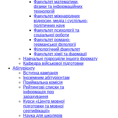
Факультет математики,
фізики та інформаційних
технологій
Факультет міжнародних
відносин, медіа і суспільно-
політичних наук
Факультет психології та
соціальної роботи
Факультет романо-
германської філології
Філологічний факультет
Факультет хімії та фармації
Навчальні підрозділи іншого формату
Кафедра військової підготовки
Абітурієнту
Вступна кампанія
Іноземним абітурієнтам
Приймальна комісія
Рейтингові списки та
інформація про
зарахування
Курси «Центр мовної
підготовки та мовної
сертифікації»
Наука для школярів