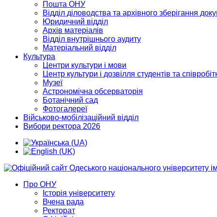
Пошта ОНУ
Відділ діловодства та архівного зберігання док
Юридичний відділ
Архів матеріалів
Відділ внутрішнього аудиту
Матеріальний відділ
Культура
Центри культури і мови
Центр культури і дозвілля студентів та співробіт
Музеї
Астрономічна обсерваторія
Ботанічний сад
Фотогалереї
Військово-мобілізаційний відділ
Вибори ректора 2026
Про ОНУ
Історія університету
Вчена рада
Ректорат