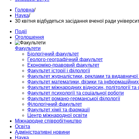
Головна
/
Наука
/
30 квітня відбудеться засідання вченої ради універси
Події
Оголошення
Факультети
Біологічний факультет
Геолого-географічний факультет
Економіко-правовий факультет
Факультет історії і філології
Факультет журналістики, реклами та видавничої
Факультет математики, фізики та інформаційних
Факультет міжнародних відносин, політології та с
Факультет психології та соціальної роботи
Факультет романо-германської філології
Філологічний факультет
Факультет хімії та фармації
Центр міжнародної освіти
Міжнародне співробітництво
Освіта
Адміністративні новини
Наука