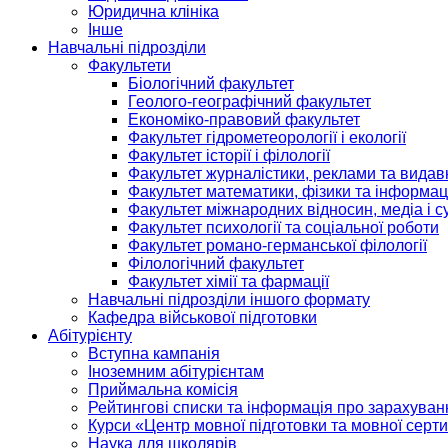
Юридична клініка
Інше
Навчальні підрозділи
Факультети
Біологічний факультет
Геолого-географічний факультет
Економіко-правовий факультет
Факультет гідрометеорології і екології
Факультет історії і філології
Факультет журналістики, реклами та видав
Факультет математики, фізики та інформац
Факультет міжнародних відносин, медіа і с
Факультет психології та соціальної роботи
Факультет романо-германської філології
Філологічний факультет
Факультет хімії та фармації
Навчальні підрозділи іншого формату
Кафедра військової підготовки
Абітурієнту
Вступна кампанія
Іноземним абітурієнтам
Приймальна комісія
Рейтингові списки та інформація про зарахуван
Курси «Центр мовної підготовки та мовної серти
Наука для школярів