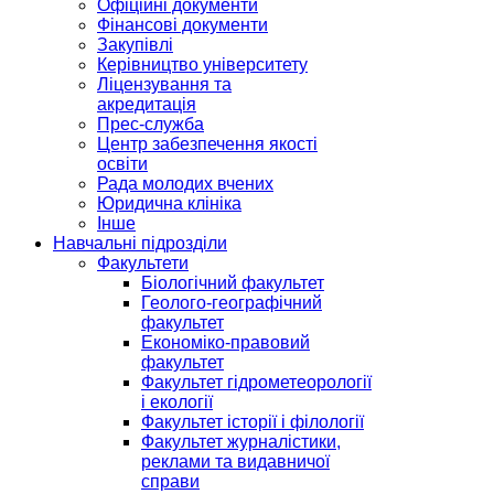
Офіційні документи
Фінансові документи
Закупівлі
Керівництво університету
Ліцензування та
акредитація
Прес-служба
Центр забезпечення якості
освіти
Рада молодих вчених
Юридична клініка
Інше
Навчальні підрозділи
Факультети
Біологічний факультет
Геолого-географічний
факультет
Економіко-правовий
факультет
Факультет гідрометеорології
і екології
Факультет історії і філології
Факультет журналістики,
реклами та видавничої
справи