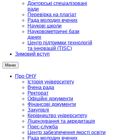
Докторські спеціалізовані
ради
Перевірка на плагіат
Рада молодих вчених
Наукові школи
Науковометричні бази
даних
Центр підтримки технологій
та інновацій (TISC)
Зимовий вступ
Меню
Про ОНУ
Історія університету
Вчена рада
Ректорат
Офіційні документи
Фінансові документи
Закупівлі
Керівництво університету
Ліцензування та акредитація
Прес-служба
Центр забезпечення якості освіти
Рада молодих вчених