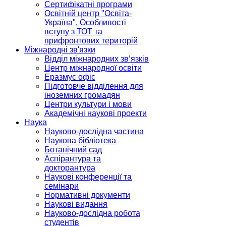
Сертифікатні програми
Освітній центр "Освіта-
Україна". Особливості
вступу з ТОТ та
прифронтових територій
Міжнародні зв'язки
Відділ міжнародних зв’язків
Центр міжнародної освіти
Еразмус офіс
Підготовче відділення для
іноземних громадян
Центри культури і мови
Академічні наукові проекти
Наука
Науково-дослідна частина
Наукова бібліотека
Ботанічний сад
Аспірантура та
докторантура
Наукові конференції та
семінари
Нормативні документи
Наукові видання
Науково-дослідна робота
студентів