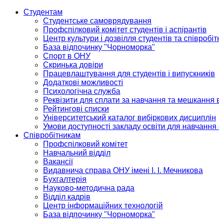
Студентам
Студентське самоврядування
Профспілковий комітет студентів і аспірантів
Центр культури і дозвілля студентів та співробіт
База відпочинку "Чорноморка"
Спорт в ОНУ
Скринька довіри
Працевлаштування для студентів і випускників
Додаткові можливості
Психологічна служба
Реквізити для сплати за навчання та мешкання 
Рейтингові списки
Університетський каталог вибіркових дисциплін
Умови доступності закладу освіти для навчання
Співробітникам
Профспілковий комітет
Навчальний відділ
Вакансії
Видавнича справа ОНУ імені І. І. Мечникова
Бухгалтерія
Науково-методична рада
Відділ кадрів
Центр інформаційних технологій
База відпочинку "Чорноморка"