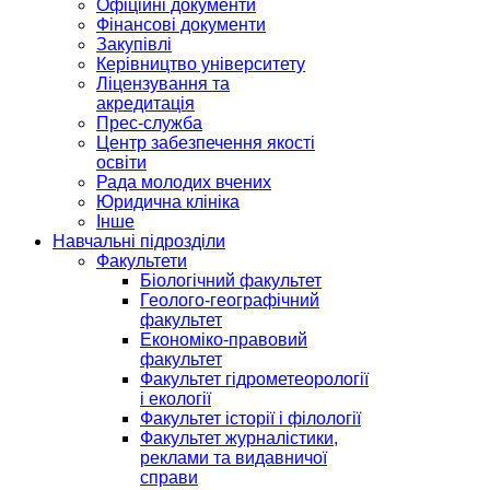
Офіційні документи
Фінансові документи
Закупівлі
Керівництво університету
Ліцензування та
акредитація
Прес-служба
Центр забезпечення якості
освіти
Рада молодих вчених
Юридична клініка
Інше
Навчальні підрозділи
Факультети
Біологічний факультет
Геолого-географічний
факультет
Економіко-правовий
факультет
Факультет гідрометеорології
і екології
Факультет історії і філології
Факультет журналістики,
реклами та видавничої
справи