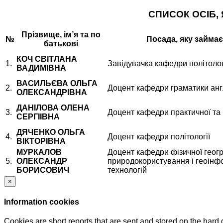
СПИСОК ОСІБ,
Прізвище, ім’я та по
№
Посада, яку займа
батькові
КОЧ СВІТЛАНА
1.
Завідувачка кафедри політолог
ВАДИМІВНА
ВАСИЛЬЄВА ОЛЬГА
2.
Доцент кафедри граматики анг
ОЛЕКСАНДРІВНА
ДАНІЛОВА ОЛЕНА
3.
Доцент кафедри практичної та к
СЕРГІІВНА
ДЯЧЕНКО ОЛЬГА
4.
Доцент кафедри політології
ВІКТОРІВНА
МУРКАЛОВ
Доцент кафедри фізичної геогр
5.
ОЛЕКСАНДР
природокористування і геоінф
БОРИСОВИЧ
технологій
×
Information cookies
Cookies are short reports that are sent and stored on the hard