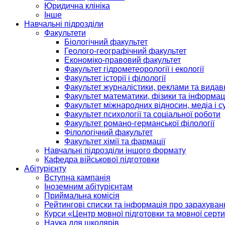
Юридична клініка
Інше
Навчальні підрозділи
Факультети
Біологічний факультет
Геолого-географічний факультет
Економіко-правовий факультет
Факультет гідрометеорології і екології
Факультет історії і філології
Факультет журналістики, реклами та видав
Факультет математики, фізики та інформац
Факультет міжнародних відносин, медіа і с
Факультет психології та соціальної роботи
Факультет романо-германської філології
Філологічний факультет
Факультет хімії та фармації
Навчальні підрозділи іншого формату
Кафедра військової підготовки
Абітурієнту
Вступна кампанія
Іноземним абітурієнтам
Приймальна комісія
Рейтингові списки та інформація про зарахуван
Курси «Центр мовної підготовки та мовної серти
Наука для школярів