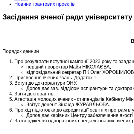
Новини грантових проєктів
Засідання вченої ради університету
В
Порядок денний
Про результати вступної кампанії 2023 року та завдан
перший проректор Майя НІКОЛАЄВА,
відповідальний секретар ПК Олег ХОРОШИЛОВ
Присвоєння вчених звань. Додаток 1.
Вступ до докторантури ОНУ.
Доповідає зав. відділом аспірантури та докто
Звіти докторантів.
Атестація молодих вчених - стипендіатів Кабінету Міні
Звітує доцент Зінаїда ЖУРАВЛЬОВА.
Про хід підготовки до акредитації освітніх програм в
Доповідає керівник Центру забезпечення якос
Затвердження одноразових спеціалізованих вчених р