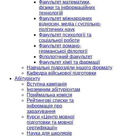
Факультет математики,
фізики та інформаційних
технологій
Факультет міжнародних
відносин, медіа і суспільно-
політичних наук
Факультет психології та
соціальної роботи
Факультет романо-
германської філології
Філологічний факультет
Факультет хімії та фармації
Навчальні підрозділи іншого формату
Кафедра військової підготовки
Абітурієнту
Вступна кампанія
Іноземним абітурієнтам
Приймальна комісія
Рейтингові списки та
інформація про
зарахування
Курси «Центр мовної
підготовки та мовної
сертифікації»
Наука для школярів