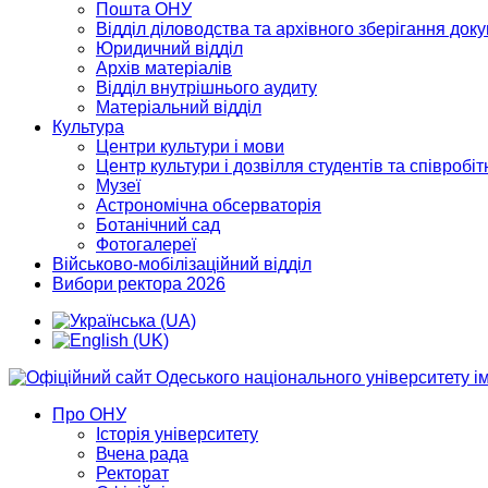
Пошта ОНУ
Відділ діловодства та архівного зберігання док
Юридичний відділ
Архів матеріалів
Відділ внутрішнього аудиту
Матеріальний відділ
Культура
Центри культури і мови
Центр культури і дозвілля студентів та співробіт
Музеї
Астрономічна обсерваторія
Ботанічний сад
Фотогалереї
Військово-мобілізаційний відділ
Вибори ректора 2026
Про ОНУ
Історія університету
Вчена рада
Ректорат