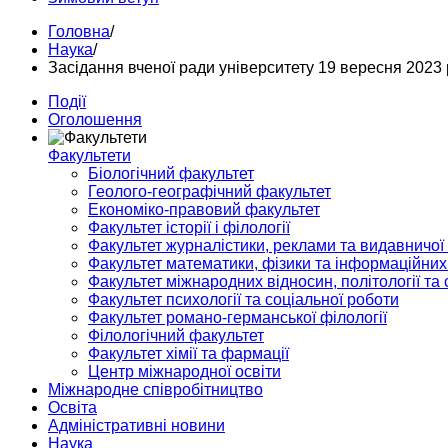
Головна
/
Наука
/
Засідання вченої ради університету 19 вересня 2023 
Події
Оголошення
Факультети
Біологічний факультет
Геолого-географічний факультет
Економіко-правовий факультет
Факультет історії і філології
Факультет журналістики, реклами та видавничої
Факультет математики, фізики та інформаційних
Факультет міжнародних відносин, політології та с
Факультет психології та соціальної роботи
Факультет романо-германської філології
Філологічний факультет
Факультет хімії та фармації
Центр міжнародної освіти
Міжнародне співробітництво
Освіта
Адміністративні новини
Наука