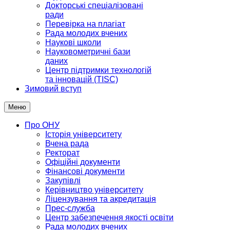
Докторські спеціалізовані
ради
Перевірка на плагіат
Рада молодих вчених
Наукові школи
Науковометричні бази
даних
Центр підтримки технологій
та інновацій (TISC)
Зимовий вступ
Меню
Про ОНУ
Історія університету
Вчена рада
Ректорат
Офіційні документи
Фінансові документи
Закупівлі
Керівництво університету
Ліцензування та акредитація
Прес-служба
Центр забезпечення якості освіти
Рада молодих вчених