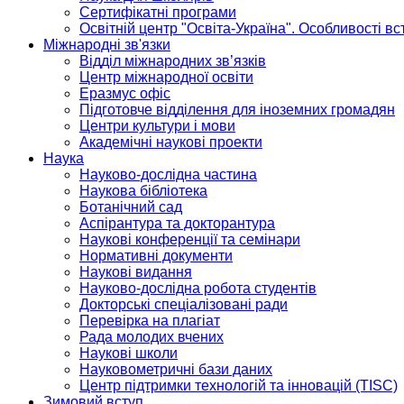
Сертифікатні програми
Освітній центр "Освіта-Україна". Особливості в
Міжнародні зв'язки
Відділ міжнародних зв’язків
Центр міжнародної освіти
Еразмус офіс
Підготовче відділення для іноземних громадян
Центри культури і мови
Академічні наукові проекти
Наука
Науково-дослідна частина
Наукова бібліотека
Ботанічний сад
Аспірантура та докторантура
Наукові конференції та семінари
Нормативні документи
Наукові видання
Науково-дослідна робота студентів
Докторські спеціалізовані ради
Перевірка на плагіат
Рада молодих вчених
Наукові школи
Науковометричні бази даних
Центр підтримки технологій та інновацій (TISC)
Зимовий вступ