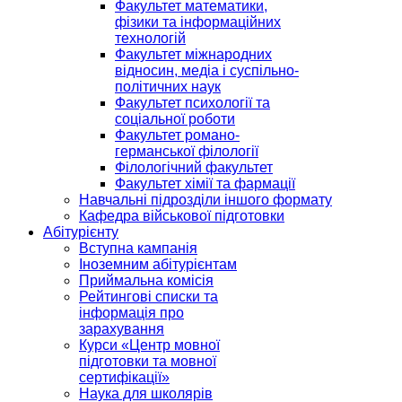
Факультет математики,
фізики та інформаційних
технологій
Факультет міжнародних
відносин, медіа і суспільно-
політичних наук
Факультет психології та
соціальної роботи
Факультет романо-
германської філології
Філологічний факультет
Факультет хімії та фармації
Навчальні підрозділи іншого формату
Кафедра військової підготовки
Абітурієнту
Вступна кампанія
Іноземним абітурієнтам
Приймальна комісія
Рейтингові списки та
інформація про
зарахування
Курси «Центр мовної
підготовки та мовної
сертифікації»
Наука для школярів