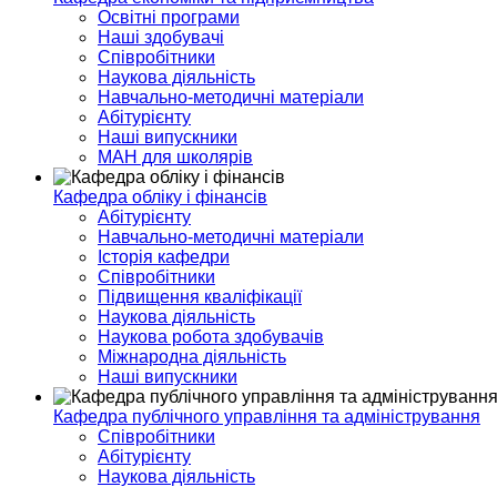
Освітні програми
Наші здобувачі
Співробітники
Наукова діяльність
Навчально-методичні матеріали
Абітурієнту
Наші випускники
МАН для школярів
Кафедра обліку і фінансів
Абітурієнту
Навчально-методичні матеріали
Історія кафедри
Співробітники
Підвищення кваліфікації
Наукова діяльність
Наукова робота здобувачів
Міжнародна діяльність
Наші випускники
Кафедра публічного управління та адміністрування
Співробітники
Абітурієнту
Наукова діяльність