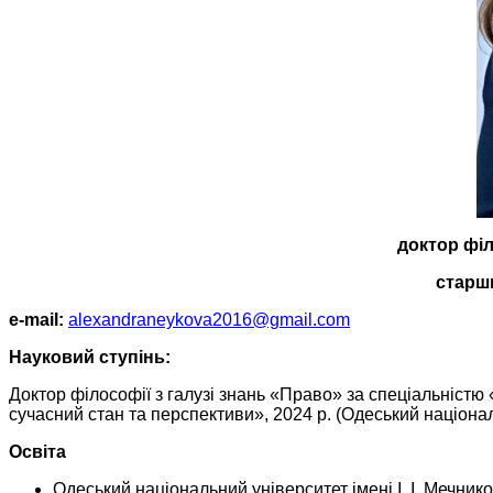
доктор філ
старш
е-mail:
alexandraneykova2016@gmail.com
Науковий ступінь:
Доктор філософії з галузі знань «Право» за спеціальністю 
сучасний стан та перспективи», 2024 р. (Одеський національ
Освіта
Одеський національний університет імені І. І. Мечнико