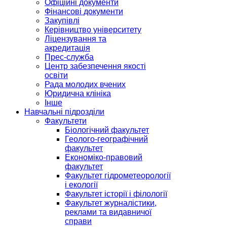
Офіційні документи
Фінансові документи
Закупівлі
Керівництво університету
Ліцензування та
акредитація
Прес-служба
Центр забезпечення якості
освіти
Рада молодих вчених
Юридична клініка
Інше
Навчальні підрозділи
Факультети
Біологічний факультет
Геолого-географічний
факультет
Економіко-правовий
факультет
Факультет гідрометеорології
і екології
Факультет історії і філології
Факультет журналістики,
реклами та видавничої
справи