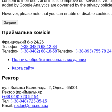
consent to their use. All of this is to improve our services. We
added by Google Analytics are governed by the privacy policie
However, please note that you can enable or disable cookies by
Закрити
Приймальна комісія
Французький б-р 24/26
Телефон:
(+38-0482) 68-12-84
Телефон:
(+38-0482) 68-18-58
Телефон:
(+38-093) 755 78 24
Політика обробки персональних данних
Карта сайту
Ректор
вул. Змієнка Всеволода, 2, Одеса, 65001
Ректор (приймальня):
(+38-048) 723-52-54
Тел.
(+38-048) 723-35-15
Email:
rector@onu.edu.ua