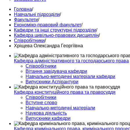
Головна
/
Навчальні підрозділи
/
Факультети
/
Економіко-правовий факультет
/
Кафедри та інші структурні підрозділи
/
Кафедра цивільно-правових дисциплін
/
Співробітники
/
Хріщева Олександра Георгіївна
Кафедра адміністративного та господарського права
Співробітники
Вітання завідувача кафедри
Навчально-методичні матеріали кафедри
Випускники Аспірантури
Кафедра конституційного права та правосуддя
Співробітники
Вступне слово
Навчально-методичні матеріали
Наукова діяльність
Випускники кафедри
Кафедра кримінального права, кримінального процесу