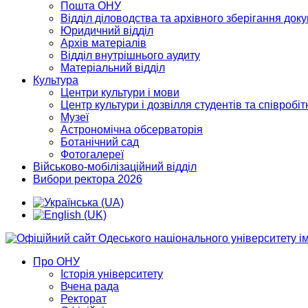
Пошта ОНУ
Відділ діловодства та архівного зберігання док
Юридичний відділ
Архів матеріалів
Відділ внутрішнього аудиту
Матеріальний відділ
Культура
Центри культури і мови
Центр культури і дозвілля студентів та співробіт
Музеї
Астрономічна обсерваторія
Ботанічний сад
Фотогалереї
Військово-мобілізаційний відділ
Вибори ректора 2026
Про ОНУ
Історія університету
Вчена рада
Ректорат