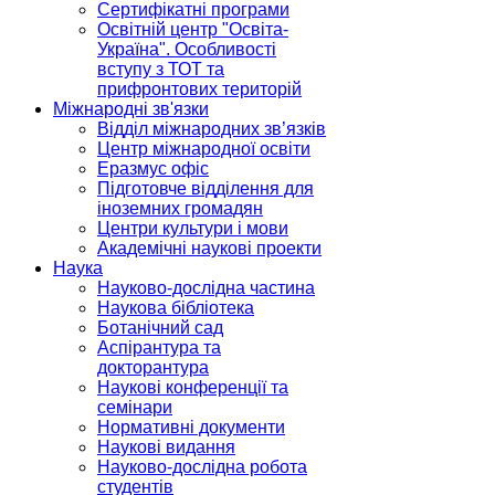
Сертифікатні програми
Освітній центр "Освіта-
Україна". Особливості
вступу з ТОТ та
прифронтових територій
Міжнародні зв'язки
Відділ міжнародних зв’язків
Центр міжнародної освіти
Еразмус офіс
Підготовче відділення для
іноземних громадян
Центри культури і мови
Академічні наукові проекти
Наука
Науково-дослідна частина
Наукова бібліотека
Ботанічний сад
Аспірантура та
докторантура
Наукові конференції та
семінари
Нормативні документи
Наукові видання
Науково-дослідна робота
студентів