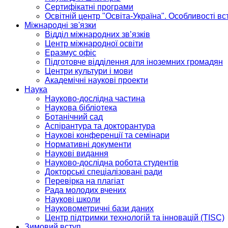
Сертифікатні програми
Освітній центр "Освіта-Україна". Особливості в
Міжнародні зв'язки
Відділ міжнародних зв’язків
Центр міжнародної освіти
Еразмус офіс
Підготовче відділення для іноземних громадян
Центри культури і мови
Академічні наукові проекти
Наука
Науково-дослідна частина
Наукова бібліотека
Ботанічний сад
Аспірантура та докторантура
Наукові конференції та семінари
Нормативні документи
Наукові видання
Науково-дослідна робота студентів
Докторські спеціалізовані ради
Перевірка на плагіат
Рада молодих вчених
Наукові школи
Науковометричні бази даних
Центр підтримки технологій та інновацій (TISC)
Зимовий вступ