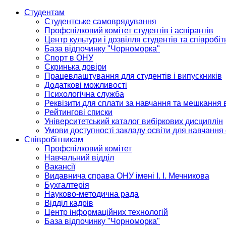
Студентам
Студентське самоврядування
Профспілковий комітет студентів і аспірантів
Центр культури і дозвілля студентів та співробіт
База відпочинку "Чорноморка"
Спорт в ОНУ
Скринька довіри
Працевлаштування для студентів і випускників
Додаткові можливості
Психологічна служба
Реквізити для сплати за навчання та мешкання 
Рейтингові списки
Університетський каталог вибіркових дисциплін
Умови доступності закладу освіти для навчання
Співробітникам
Профспілковий комітет
Навчальний відділ
Вакансії
Видавнича справа ОНУ імені І. І. Мечникова
Бухгалтерія
Науково-методична рада
Відділ кадрів
Центр інформаційних технологій
База відпочинку "Чорноморка"