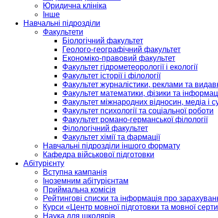
Юридична клініка
Інше
Навчальні підрозділи
Факультети
Біологічний факультет
Геолого-географічний факультет
Економіко-правовий факультет
Факультет гідрометеорології і екології
Факультет історії і філології
Факультет журналістики, реклами та видав
Факультет математики, фізики та інформац
Факультет міжнародних відносин, медіа і с
Факультет психології та соціальної роботи
Факультет романо-германської філології
Філологічний факультет
Факультет хімії та фармації
Навчальні підрозділи іншого формату
Кафедра військової підготовки
Абітурієнту
Вступна кампанія
Іноземним абітурієнтам
Приймальна комісія
Рейтингові списки та інформація про зарахуван
Курси «Центр мовної підготовки та мовної серти
Наука для школярів