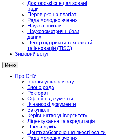
Докторські спеціалізовані
ради
Перевірка на плагіат
Рада молодих вчених
Наукові школи
Науковометричні бази
даних
Центр підтримки технологій
та інновацій (TISC)
Зимовий вступ
Меню
Про ОНУ
Історія університету
Вчена рада
Ректорат
Офіційні документи
Фінансові документи
Закупівлі
Керівництво університету
Ліцензування та акредитація
Прес-служба
Центр забезпечення якості освіти
Рада молодих вчених