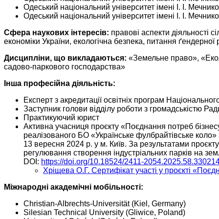
Одеський національний університет імені І. І. Мечнико
Одеський національний університет імені І. І. Мечнико
Сфера наукових інтересів:
правові аспекти діяльності с
економіки України, екологічна безпека, питання ґендерної 
Дисципліни, що викладаються:
«Земельне право», «Еколо
садово-паркового господарства»
Інша професійна діяльність
:
Експерт з акредитації освітніх програм Національног
Заступник голови відділу роботи з громадськістю Ради
Практикуючий юрист
Активна учасниця проєкту «Поєднання потреб бізнесу 
реалізованого БО «Українське фулбрайтівське коло» 
13 вересня 2024 р. у м. Київ. За результатами проєк
регулювання створення індустріальних парків на земл
DOI:
https://doi.org/10.18524/2411-2054.2025.58.33021
Хріщева О.Г. Сертифікат участі у проєкті «Поєдн
Міжнародні академічні мобільності:
Christian-Albrechts-Universität (Kiel, Germany)
Silesian Technical University (Gliwice, Poland)