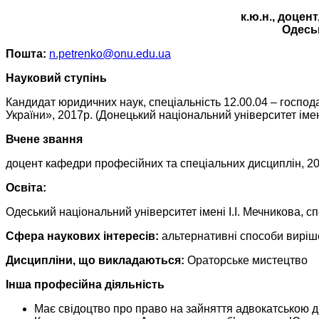
к.ю.н., доце
Одеськ
Пошта:
n.petrenko@onu.edu.ua
Науковий ступінь
Кандидат юридичних наук, спеціальність 12.00.04 – господ
України», 2017р. (Донецький національний університет іме
Вчене звання
доцент кафедри професійних та спеціальних дисциплін, 20
Освіта:
Одеський національний університет імені І.І. Мечникова, с
Сфера наукових інтересів:
альтернативні способи виріше
Дисципліни, що викладаються:
Ораторське мистецтво
Інша професійна діяльність
Має свідоцтво про право на зайняття адвокатською ді