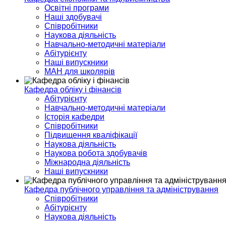
Освітні програми
Наші здобувачі
Співробітники
Наукова діяльність
Навчально-методичні матеріали
Абітурієнту
Наші випускники
МАН для школярів
Кафедра обліку і фінансів
Абітурієнту
Навчально-методичні матеріали
Історія кафедри
Співробітники
Підвищення кваліфікації
Наукова діяльність
Наукова робота здобувачів
Міжнародна діяльність
Наші випускники
Кафедра публічного управління та адміністрування
Співробітники
Абітурієнту
Наукова діяльність