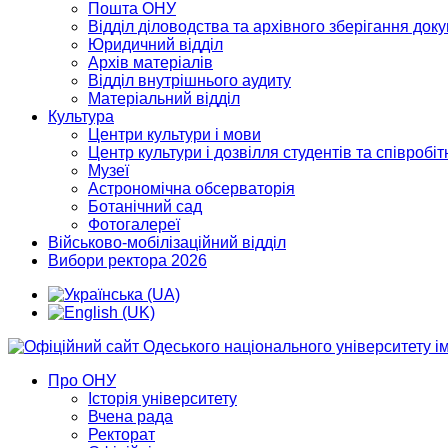
Пошта ОНУ
Відділ діловодства та архівного зберігання док
Юридичний відділ
Архів матеріалів
Відділ внутрішнього аудиту
Матеріальний відділ
Культура
Центри культури і мови
Центр культури і дозвілля студентів та співробіт
Музеї
Астрономічна обсерваторія
Ботанічний сад
Фотогалереї
Військово-мобілізаційний відділ
Вибори ректора 2026
Про ОНУ
Історія університету
Вчена рада
Ректорат