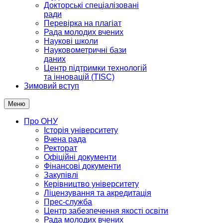
Докторські спеціалізовані
ради
Перевірка на плагіат
Рада молодих вчених
Наукові школи
Науковометричні бази
даних
Центр підтримки технологій
та інновацій (TISC)
Зимовий вступ
Меню
Про ОНУ
Історія університету
Вчена рада
Ректорат
Офіційні документи
Фінансові документи
Закупівлі
Керівництво університету
Ліцензування та акредитація
Прес-служба
Центр забезпечення якості освіти
Рада молодих вчених