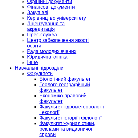
Офіційні документи
Фінансові документи
Закупівлі
Керівництво університету
Ліцензування та
акредитація
Прес-служба
Центр забезпечення якості
освіти
Рада молодих вчених
Юридична клініка
Інше
Навчальні підрозділи
Факультети
Біологічний факультет
Геолого-географічний
факультет
Економіко-правовий
факультет
Факультет гідрометеорології
і екології
Факультет історії і філології
Факультет журналістики,
реклами та видавничої
справи