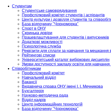
Студентам
Студентське самоврядування
Профспілковий комітет студентів і аспірантів
Центр культури і дозвілля студентів та співробіт
База відпочинку "Чорноморка"
Спорт в ОНУ
Скринька довіри
Працевлаштування для студентів і випускників
Додаткові можливості
Психологічна служба
Реквізити для сплати за навчання та мешкання 
Рейтингові списки
Університетський каталог вибіркових дисциплін
Умови доступності закладу освіти для навчання
Співробітникам
Профспілковий комітет
Навчальний відділ
Вакансії
Видавнича справа ОНУ імені І. І. Мечникова
Бухгалтерія
Науково-методична рада
Відділ кадрів
Центр інформаційних технологій
База відпочинку "Чорноморка"