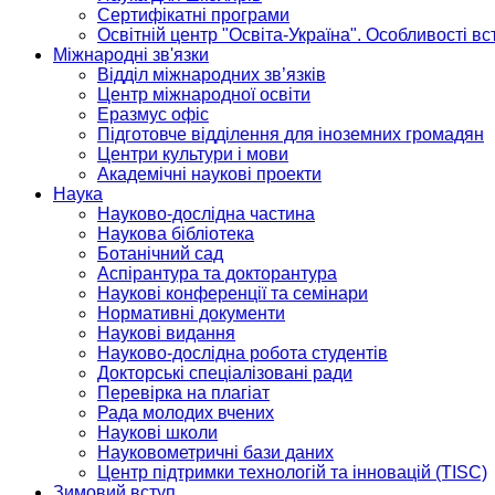
Сертифікатні програми
Освітній центр "Освіта-Україна". Особливості в
Міжнародні зв'язки
Відділ міжнародних зв’язків
Центр міжнародної освіти
Еразмус офіс
Підготовче відділення для іноземних громадян
Центри культури і мови
Академічні наукові проекти
Наука
Науково-дослідна частина
Наукова бібліотека
Ботанічний сад
Аспірантура та докторантура
Наукові конференції та семінари
Нормативні документи
Наукові видання
Науково-дослідна робота студентів
Докторські спеціалізовані ради
Перевірка на плагіат
Рада молодих вчених
Наукові школи
Науковометричні бази даних
Центр підтримки технологій та інновацій (TISC)
Зимовий вступ