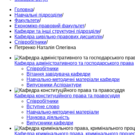
Головна
/
Навчальні підрозділи
/
Факультети
/
Економіко-правовий факультет
/
Кафедри та інші структурні підрозділи
/
Кафедра цивільно-правових дисциплін
/
Співробітники
/
Петренко Наталія Олегівна
Кафедра адміністративного та господарського права
Співробітники
Вітання завідувача кафедри
Навчально-методичні матеріали кафедри
Випускники Аспірантури
Кафедра конституційного права та правосуддя
Співробітники
Вступне слово
Навчально-методичні матеріали
Наукова діяльність
Випускники кафедри
Кафедра кримінального права, кримінального процесу