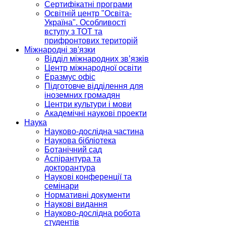
Сертифікатні програми
Освітній центр "Освіта-
Україна". Особливості
вступу з ТОТ та
прифронтових територій
Міжнародні зв'язки
Відділ міжнародних зв’язків
Центр міжнародної освіти
Еразмус офіс
Підготовче відділення для
іноземних громадян
Центри культури і мови
Академічні наукові проекти
Наука
Науково-дослідна частина
Наукова бібліотека
Ботанічний сад
Аспірантура та
докторантура
Наукові конференції та
семінари
Нормативні документи
Наукові видання
Науково-дослідна робота
студентів