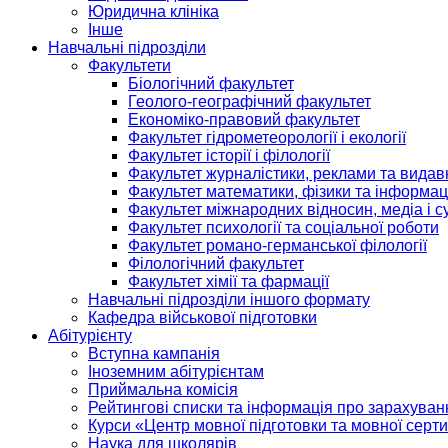
Юридична клініка
Інше
Навчальні підрозділи
Факультети
Біологічний факультет
Геолого-географічний факультет
Економіко-правовий факультет
Факультет гідрометеорології і екології
Факультет історії і філології
Факультет журналістики, реклами та видав
Факультет математики, фізики та інформац
Факультет міжнародних відносин, медіа і с
Факультет психології та соціальної роботи
Факультет романо-германської філології
Філологічний факультет
Факультет хімії та фармації
Навчальні підрозділи іншого формату
Кафедра військової підготовки
Абітурієнту
Вступна кампанія
Іноземним абітурієнтам
Приймальна комісія
Рейтингові списки та інформація про зарахуван
Курси «Центр мовної підготовки та мовної серти
Наука для школярів