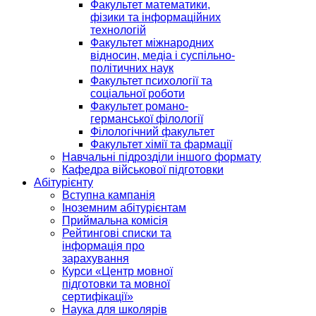
Факультет математики,
фізики та інформаційних
технологій
Факультет міжнародних
відносин, медіа і суспільно-
політичних наук
Факультет психології та
соціальної роботи
Факультет романо-
германської філології
Філологічний факультет
Факультет хімії та фармації
Навчальні підрозділи іншого формату
Кафедра військової підготовки
Абітурієнту
Вступна кампанія
Іноземним абітурієнтам
Приймальна комісія
Рейтингові списки та
інформація про
зарахування
Курси «Центр мовної
підготовки та мовної
сертифікації»
Наука для школярів