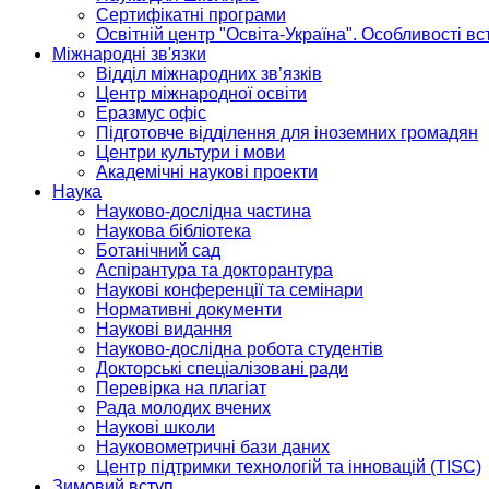
Сертифікатні програми
Освітній центр "Освіта-Україна". Особливості в
Міжнародні зв'язки
Відділ міжнародних зв’язків
Центр міжнародної освіти
Еразмус офіс
Підготовче відділення для іноземних громадян
Центри культури і мови
Академічні наукові проекти
Наука
Науково-дослідна частина
Наукова бібліотека
Ботанічний сад
Аспірантура та докторантура
Наукові конференції та семінари
Нормативні документи
Наукові видання
Науково-дослідна робота студентів
Докторські спеціалізовані ради
Перевірка на плагіат
Рада молодих вчених
Наукові школи
Науковометричні бази даних
Центр підтримки технологій та інновацій (TISC)
Зимовий вступ