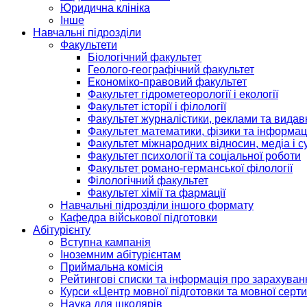
Юридична клініка
Інше
Навчальні підрозділи
Факультети
Біологічний факультет
Геолого-географічний факультет
Економіко-правовий факультет
Факультет гідрометеорології і екології
Факультет історії і філології
Факультет журналістики, реклами та видав
Факультет математики, фізики та інформац
Факультет міжнародних відносин, медіа і с
Факультет психології та соціальної роботи
Факультет романо-германської філології
Філологічний факультет
Факультет хімії та фармації
Навчальні підрозділи іншого формату
Кафедра військової підготовки
Абітурієнту
Вступна кампанія
Іноземним абітурієнтам
Приймальна комісія
Рейтингові списки та інформація про зарахуван
Курси «Центр мовної підготовки та мовної серти
Наука для школярів