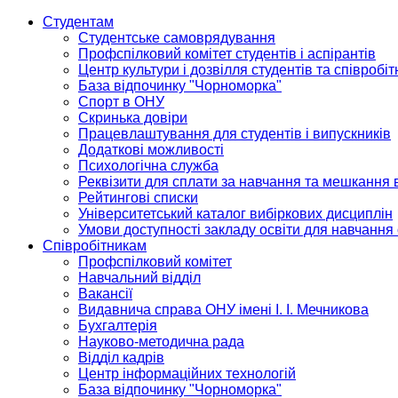
Студентам
Студентське самоврядування
Профспілковий комітет студентів і аспірантів
Центр культури і дозвілля студентів та співробіт
База відпочинку "Чорноморка"
Спорт в ОНУ
Скринька довіри
Працевлаштування для студентів і випускників
Додаткові можливості
Психологічна служба
Реквізити для сплати за навчання та мешкання 
Рейтингові списки
Університетський каталог вибіркових дисциплін
Умови доступності закладу освіти для навчання
Співробітникам
Профспілковий комітет
Навчальний відділ
Вакансії
Видавнича справа ОНУ імені І. І. Мечникова
Бухгалтерія
Науково-методична рада
Відділ кадрів
Центр інформаційних технологій
База відпочинку "Чорноморка"