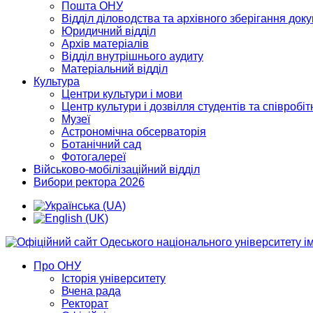
Пошта ОНУ
Відділ діловодства та архівного зберігання док
Юридичний відділ
Архів матеріалів
Відділ внутрішнього аудиту
Матеріальний відділ
Культура
Центри культури і мови
Центр культури і дозвілля студентів та співробіт
Музеї
Астрономічна обсерваторія
Ботанічний сад
Фотогалереї
Військово-мобілізаційний відділ
Вибори ректора 2026
Про ОНУ
Історія університету
Вчена рада
Ректорат