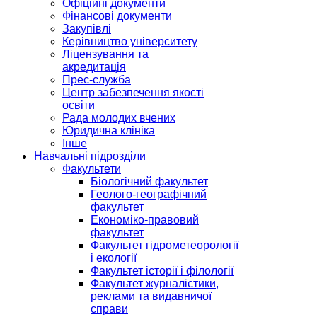
Офіційні документи
Фінансові документи
Закупівлі
Керівництво університету
Ліцензування та
акредитація
Прес-служба
Центр забезпечення якості
освіти
Рада молодих вчених
Юридична клініка
Інше
Навчальні підрозділи
Факультети
Біологічний факультет
Геолого-географічний
факультет
Економіко-правовий
факультет
Факультет гідрометеорології
і екології
Факультет історії і філології
Факультет журналістики,
реклами та видавничої
справи