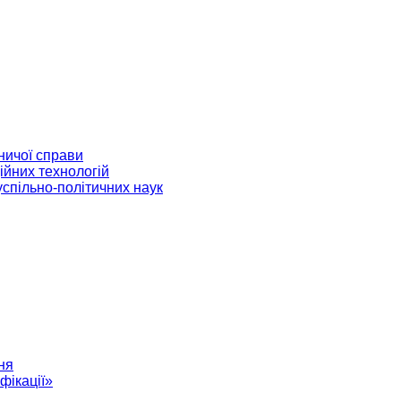
ничої справи
ійних технологій
успільно-політичних наук
ня
фікації»