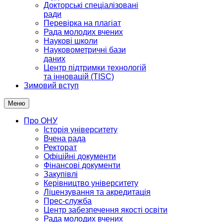
Докторські спеціалізовані
ради
Перевірка на плагіат
Рада молодих вчених
Наукові школи
Науковометричні бази
даних
Центр підтримки технологій
та інновацій (TISC)
Зимовий вступ
Меню
Про ОНУ
Історія університету
Вчена рада
Ректорат
Офіційні документи
Фінансові документи
Закупівлі
Керівництво університету
Ліцензування та акредитація
Прес-служба
Центр забезпечення якості освіти
Рада молодих вчених