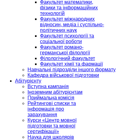
Факультет математики,
фізики та інформаційних
технологій
Факультет міжнародних
відносин, медіа і суспільно-
політичних наук
Факультет психології та
соціальної роботи
Факультет романо-
германської філології
Філологічний факультет
Факультет хімії та фармації
Навчальні підрозділи іншого формату
Кафедра військової підготовки
Абітурієнту
Вступна кампанія
Іноземним абітурієнтам
Приймальна комісія
Рейтингові списки та
інформація про
зарахування
Курси «Центр мовної
підготовки та мовної
сертифікації»
Наука для школярів