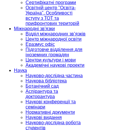
Сертифікатні програми
Освітній центр "Освіта-
Україна". Особливості
вступу з ТОТ та
прифронтових територій
Міжнародні зв'язки
Відділ міжнародних зв’язків
Центр міжнародної освіти
Еразмус офіс
Підготовче відділення для
іноземних громадян
Центри культури і мови
Академічні наукові проекти
Наука
Науково-дослідна частина
Наукова бібліотека
Ботанічний сад
Аспірантура та
докторантура
Наукові конференції та
семінари
Нормативні документи
Наукові видання
Науково-дослідна робота
студентів