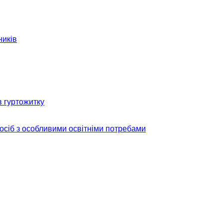
ників
в гуртожитку
 осіб з особливими освітніми потребами