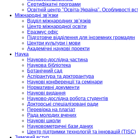
Сертифікатні програми
Освітній центр "Освіта-Україна". Особливості в
Міжнародні зв'язки
Відділ міжнародних зв’язків
Центр міжнародної освіти
Еразмус офіс
Підготовче відділення для іноземних громадян
Центри культури і мови
Академічні наукові проекти
Наука
Науково-дослідна частина
Наукова бібліотека
Ботанічний сад
Аспірантура та докторантура
Наукові конференції та семінари
Нормативні документи
Наукові видання
Науково-дослідна робота студентів
Докторські спеціалізовані ради
Перевірка на плагіат
Рада молодих вчених
Наукові школи
Науковометричні бази даних
Центр підтримки технологій та інновацій (TISC)
Зимовий вступ