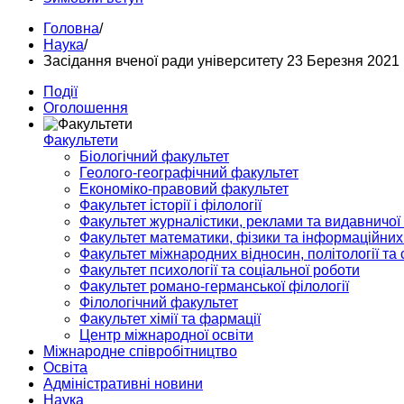
Головна
/
Наука
/
Засідання вченої ради університету 23 Березня 2021
Події
Оголошення
Факультети
Біологічний факультет
Геолого-географічний факультет
Економіко-правовий факультет
Факультет історії і філології
Факультет журналістики, реклами та видавничої
Факультет математики, фізики та інформаційних
Факультет міжнародних відносин, політології та с
Факультет психології та соціальної роботи
Факультет романо-германської філології
Філологічний факультет
Факультет хімії та фармації
Центр міжнародної освіти
Міжнародне співробітництво
Освіта
Адміністративні новини
Наука