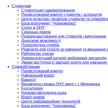
Студентам
Студентське самоврядування
Профспілковий комітет студентів і аспірантів
Центр культури і дозвілля студентів та співробіт
База відпочинку "Чорноморка"
Спорт в ОНУ
Скринька довіри
Працевлаштування для студентів і випускників
Додаткові можливості
Психологічна служба
Реквізити для сплати за навчання та мешкання 
Рейтингові списки
Університетський каталог вибіркових дисциплін
Умови доступності закладу освіти для навчання
Співробітникам
Профспілковий комітет
Навчальний відділ
Вакансії
Видавнича справа ОНУ імені І. І. Мечникова
Бухгалтерія
Науково-методична рада
Відділ кадрів
Центр інформаційних технологій
База відпочинку "Чорноморка"