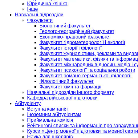
Юридична клініка
Інше
Навчальні підрозділи
Факультети
Біологічний факультет
Геолого-географічний факультет
Економіко-правовий факультет
Факультет гідрометеорології і екології
Факультет історії і філології
Факультет журналістики, реклами та видав
Факультет математики, фізики та інформац
Факультет міжнародних відносин, медіа і с
Факультет психології та соціальної роботи
Факультет романо-германської філології
Філологічний факультет
Факультет хімії та фармації
Навчальні підрозділи іншого формату
Кафедра військової підготовки
Абітурієнту
Вступна кампанія
Іноземним абітурієнтам
Приймальна комісія
Рейтингові списки та інформація про зарахуван
Курси «Центр мовної підготовки та мовної серти
Наука для школярів