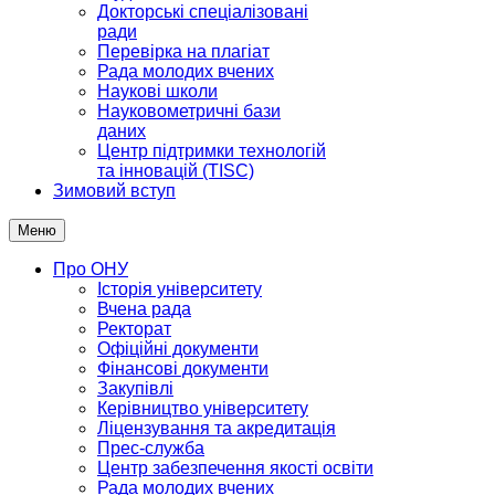
Докторські спеціалізовані
ради
Перевірка на плагіат
Рада молодих вчених
Наукові школи
Науковометричні бази
даних
Центр підтримки технологій
та інновацій (TISC)
Зимовий вступ
Меню
Про ОНУ
Історія університету
Вчена рада
Ректорат
Офіційні документи
Фінансові документи
Закупівлі
Керівництво університету
Ліцензування та акредитація
Прес-служба
Центр забезпечення якості освіти
Рада молодих вчених