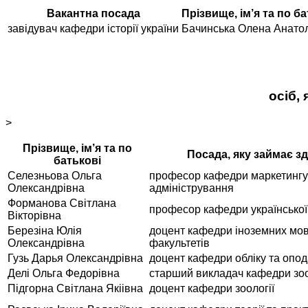
Вакантна посада
Прізвище, ім’я та по ба
завідувач кафедри історії україни
Бачинська Олена Анатол
осіб,
>
Прізвище, ім’я та по
Посада, яку займає з
батькові
Селезньова Ольга
професор кафедри маркетингу 
Олександрівна
адміністрування
Форманова Світлана
професор кафедри української
Вікторівна
Березіна Юлія
доцент кафедри іноземних мов
Олександрівна
факультетів
Гузь Дарья Олександрівна
доцент кафедри обліку та опо
Делі Ольга Федорівна
старший викладач кафедри зоо
Підгорна Світлана Якіівна
доцент кафедри зоології