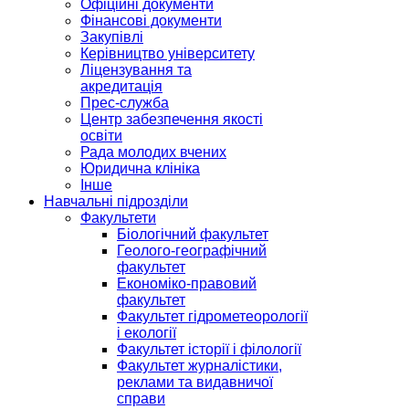
Офіційні документи
Фінансові документи
Закупівлі
Керівництво університету
Ліцензування та
акредитація
Прес-служба
Центр забезпечення якості
освіти
Рада молодих вчених
Юридична клініка
Інше
Навчальні підрозділи
Факультети
Біологічний факультет
Геолого-географічний
факультет
Економіко-правовий
факультет
Факультет гідрометеорології
і екології
Факультет історії і філології
Факультет журналістики,
реклами та видавничої
справи