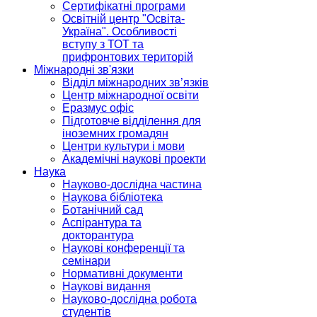
Сертифікатні програми
Освітній центр "Освіта-
Україна". Особливості
вступу з ТОТ та
прифронтових територій
Міжнародні зв'язки
Відділ міжнародних зв’язків
Центр міжнародної освіти
Еразмус офіс
Підготовче відділення для
іноземних громадян
Центри культури і мови
Академічні наукові проекти
Наука
Науково-дослідна частина
Наукова бібліотека
Ботанічний сад
Аспірантура та
докторантура
Наукові конференції та
семінари
Нормативні документи
Наукові видання
Науково-дослідна робота
студентів