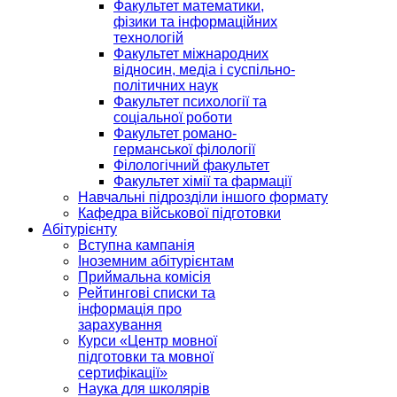
Факультет математики,
фізики та інформаційних
технологій
Факультет міжнародних
відносин, медіа і суспільно-
політичних наук
Факультет психології та
соціальної роботи
Факультет романо-
германської філології
Філологічний факультет
Факультет хімії та фармації
Навчальні підрозділи іншого формату
Кафедра військової підготовки
Абітурієнту
Вступна кампанія
Іноземним абітурієнтам
Приймальна комісія
Рейтингові списки та
інформація про
зарахування
Курси «Центр мовної
підготовки та мовної
сертифікації»
Наука для школярів