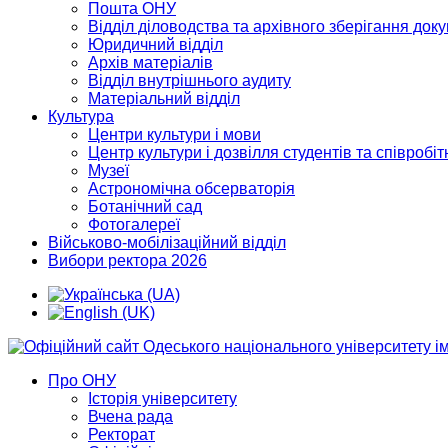
Пошта ОНУ
Відділ діловодства та архівного зберігання док
Юридичний відділ
Архів матеріалів
Відділ внутрішнього аудиту
Матеріальний відділ
Культура
Центри культури і мови
Центр культури і дозвілля студентів та співробіт
Музеї
Астрономічна обсерваторія
Ботанічний сад
Фотогалереї
Військово-мобілізаційний відділ
Вибори ректора 2026
Про ОНУ
Історія університету
Вчена рада
Ректорат