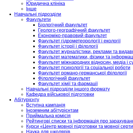
Юридична клініка
Інше
Навчальні підрозділи
Факультети
Біологічний факультет
Геолого-географічний факультет
Економіко-правовий факультет
Факультет гідрометеорології і екології
Факультет історії і філології
Факультет журналістики, реклами та видав
Факультет математики, фізики та інформац
Факультет міжнародних відносин, медіа і с
Факультет психології та соціальної роботи
Факультет романо-германської філології
Філологічний факультет
Факультет хімії та фармації
Навчальні підрозділи іншого формату
Кафедра військової підготовки
Абітурієнту
Вступна кампанія
Іноземним абітурієнтам
Приймальна комісія
Рейтингові списки та інформація про зарахуван
Курси «Центр мовної підготовки та мовної серти
Наука для школярів