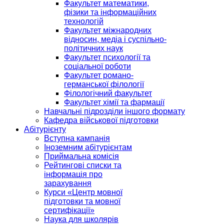
Факультет математики,
фізики та інформаційних
технологій
Факультет міжнародних
відносин, медіа і суспільно-
політичних наук
Факультет психології та
соціальної роботи
Факультет романо-
германської філології
Філологічний факультет
Факультет хімії та фармації
Навчальні підрозділи іншого формату
Кафедра військової підготовки
Абітурієнту
Вступна кампанія
Іноземним абітурієнтам
Приймальна комісія
Рейтингові списки та
інформація про
зарахування
Курси «Центр мовної
підготовки та мовної
сертифікації»
Наука для школярів