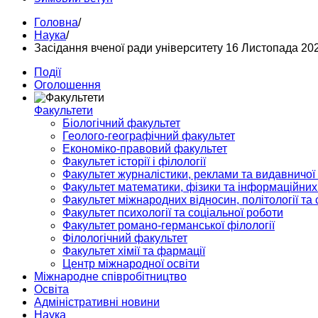
Головна
/
Наука
/
Засідання вченої ради університету 16 Листопада 20
Події
Оголошення
Факультети
Біологічний факультет
Геолого-географічний факультет
Економіко-правовий факультет
Факультет історії і філології
Факультет журналістики, реклами та видавничої
Факультет математики, фізики та інформаційних
Факультет міжнародних відносин, політології та с
Факультет психології та соціальної роботи
Факультет романо-германської філології
Філологічний факультет
Факультет хімії та фармації
Центр міжнародної освіти
Міжнародне співробітництво
Освіта
Адміністративні новини
Наука