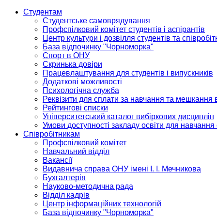
Студентам
Студентське самоврядування
Профспілковий комітет студентів і аспірантів
Центр культури і дозвілля студентів та співробіт
База відпочинку "Чорноморка"
Спорт в ОНУ
Скринька довіри
Працевлаштування для студентів і випускників
Додаткові можливості
Психологічна служба
Реквізити для сплати за навчання та мешкання 
Рейтингові списки
Університетський каталог вибіркових дисциплін
Умови доступності закладу освіти для навчання
Співробітникам
Профспілковий комітет
Навчальний відділ
Вакансії
Видавнича справа ОНУ імені І. І. Мечникова
Бухгалтерія
Науково-методична рада
Відділ кадрів
Центр інформаційних технологій
База відпочинку "Чорноморка"