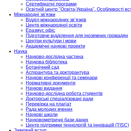
Сертифікатні програми
Освітній центр "Освіта-Україна". Особливості в
Міжнародні зв'язки
Відділ міжнародних зв’язків
Центр міжнародної освіти
Еразмус офіс
Підготовче відділення для іноземних громадян
Центри культури і мови
Академічні наукові проекти
Наука
Науково-дослідна частина
Наукова бібліотека
Ботанічний сад
Аспірантура та докторантура
Наукові конференції та семінари
Нормативні документи
Наукові видання
Науково-дослідна робота студентів
Докторські спеціалізовані ради
Перевірка на плагіат
Рада молодих вчених
Наукові школи
Науковометричні бази даних
Центр підтримки технологій та інновацій (TISC)
Зимовий вступ