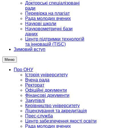
Докторські спеціалізовані
ради
Перевірка на плагіат
Рада молодих вчених
Наукові школи
Науковометричні бази
даних
Центр підтримки технологій
та інновацій (TISC)
Зимовий вступ
Меню
Про ОНУ
Історія університету
Вчена рада
Ректорат
Офіційні документи
Фінансові документи
Закупівлі
Керівництво університету
Ліцензування та акредитація
Прес-служба
Центр забезпечення якості освіти
Рада молодих вчених