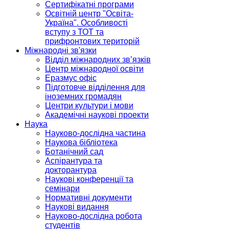
Сертифікатні програми
Освітній центр "Освіта-
Україна". Особливості
вступу з ТОТ та
прифронтових територій
Міжнародні зв'язки
Відділ міжнародних зв’язків
Центр міжнародної освіти
Еразмус офіс
Підготовче відділення для
іноземних громадян
Центри культури і мови
Академічні наукові проекти
Наука
Науково-дослідна частина
Наукова бібліотека
Ботанічний сад
Аспірантура та
докторантура
Наукові конференції та
семінари
Нормативні документи
Наукові видання
Науково-дослідна робота
студентів