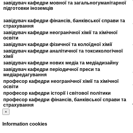
завідувач
кафедри мовної та загальногуманітарної
підготовки
іноземців
завідувач
кафедри фінансів, банківської справи та
страхування
завідувач
кафедри неогранічної хімії та хімічної
освіти
завідувач
кафедри фізичної та колоїдної хімії
завідувач
кафедри аналітичної та токсикологічної
хімії
завідувач
кафедри нових медіа та медіадизайну
завідувач
кафедри періодичної преси та
медіаредагування
професор
кафедри неогранічної хімії та хімічної
освіти
професор
кафедри історії і світової політики
професор
кафедри фінансів, банківської справи та
страхування
×
Information cookies