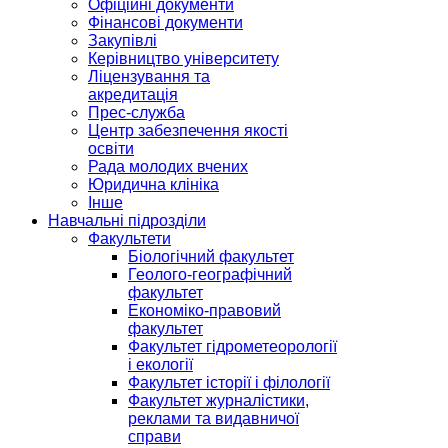
Офіційні документи
Фінансові документи
Закупівлі
Керівництво університету
Ліцензування та
акредитація
Прес-служба
Центр забезпечення якості
освіти
Рада молодих вчених
Юридична клініка
Інше
Навчальні підрозділи
Факультети
Біологічний факультет
Геолого-географічний
факультет
Економіко-правовий
факультет
Факультет гідрометеорології
і екології
Факультет історії і філології
Факультет журналістики,
реклами та видавничої
справи