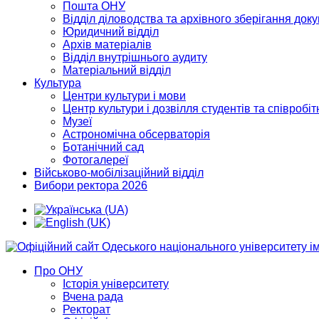
Пошта ОНУ
Відділ діловодства та архівного зберігання док
Юридичний відділ
Архів матеріалів
Відділ внутрішнього аудиту
Матеріальний відділ
Культура
Центри культури і мови
Центр культури і дозвілля студентів та співробіт
Музеї
Астрономічна обсерваторія
Ботанічний сад
Фотогалереї
Військово-мобілізаційний відділ
Вибори ректора 2026
Про ОНУ
Історія університету
Вчена рада
Ректорат