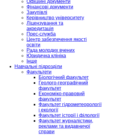
Офіційні документи
Фінансові документи
Закупівлі
Керівництво університету
Ліцензування та
акредитація
Прес-служба
Центр забезпечення якості
освіти
Рада молодих вчених
Юридична клініка
Інше
Навчальні підрозділи
Факультети
Біологічний факультет
Геолого-географічний
факультет
Економіко-правовий
факультет
Факультет гідрометеорології
і екології
Факультет історії і філології
Факультет журналістики,
реклами та видавничої
справи