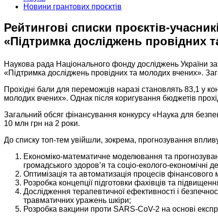
Новини грантових проєктів
Рейтингові списки проєктів-учасник
«Підтримка досліджень провідних т
Наукова рада Національного фонду досліджень України зат
«Підтримка досліджень провідних та молодих вчених». Зага
Прохідні бали для переможців наразі становлять 83,1 у ко
молодих вчених». Однак після коригування бюджетів прох
Загальний обсяг фінансування конкурсу «Наука для безпек
10 млн грн на 2 роки.
До списку топ-тем увійшли, зокрема, прогнозування впли
Економіко-математичне моделювання та прогнозуванн
громадського здоров’я та соціо-еколого-економічні д
Оптимізація та автоматизація процесів фінансового 
Розробка концепції підготовки фахівців та підвищення 
Дослідження терапевтичної ефективності і безпечност
травматичних уражень шкіри;
Розробка вакцини проти SARS-CoV-2 на основі експрес