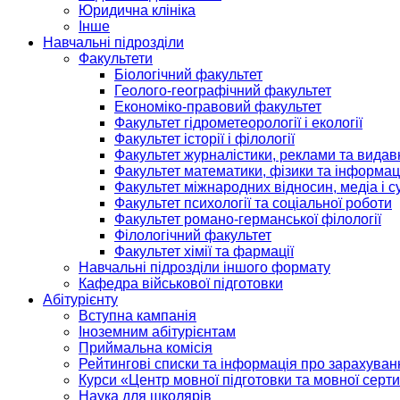
Юридична клініка
Інше
Навчальні підрозділи
Факультети
Біологічний факультет
Геолого-географічний факультет
Економіко-правовий факультет
Факультет гідрометеорології і екології
Факультет історії і філології
Факультет журналістики, реклами та видав
Факультет математики, фізики та інформац
Факультет міжнародних відносин, медіа і с
Факультет психології та соціальної роботи
Факультет романо-германської філології
Філологічний факультет
Факультет хімії та фармації
Навчальні підрозділи іншого формату
Кафедра військової підготовки
Абітурієнту
Вступна кампанія
Іноземним абітурієнтам
Приймальна комісія
Рейтингові списки та інформація про зарахуван
Курси «Центр мовної підготовки та мовної серти
Наука для школярів