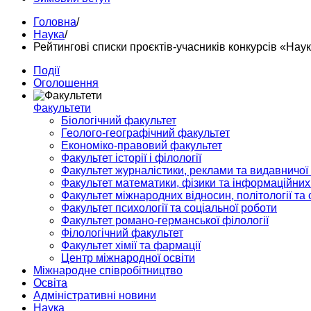
Головна
/
Наука
/
Рейтингові списки проєктів-учасників конкурсів «На
Події
Оголошення
Факультети
Біологічний факультет
Геолого-географічний факультет
Економіко-правовий факультет
Факультет історії і філології
Факультет журналістики, реклами та видавничої
Факультет математики, фізики та інформаційних
Факультет міжнародних відносин, політології та с
Факультет психології та соціальної роботи
Факультет романо-германської філології
Філологічний факультет
Факультет хімії та фармації
Центр міжнародної освіти
Міжнародне співробітництво
Освіта
Адміністративні новини
Наука