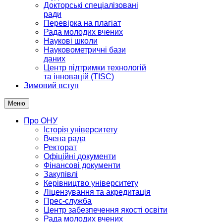
Докторські спеціалізовані
ради
Перевірка на плагіат
Рада молодих вчених
Наукові школи
Науковометричні бази
даних
Центр підтримки технологій
та інновацій (TISC)
Зимовий вступ
Меню
Про ОНУ
Історія університету
Вчена рада
Ректорат
Офіційні документи
Фінансові документи
Закупівлі
Керівництво університету
Ліцензування та акредитація
Прес-служба
Центр забезпечення якості освіти
Рада молодих вчених