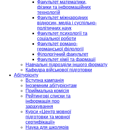
Факультет математики,
фізики та інформаційних
технологій
Факультет міжнародних
відносин, медіа і суспільно-
політичних наук
Факультет психології та
соціальної роботи
Факультет романо-
германської філології
Філологічний факультет
Факультет хімії та фармації
Навчальні підрозділи іншого формату
Кафедра військової підготовки
Абітурієнту
Вступна кампанія
Іноземним абітурієнтам
Приймальна комісія
Рейтингові списки та
інформація про
зарахування
Курси «Центр мовної
підготовки та мовної
сертифікації»
Наука для школярів