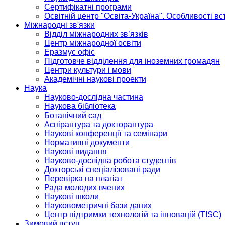
Сертифікатні програми
Освітній центр "Освіта-Україна". Особливості в
Міжнародні зв'язки
Відділ міжнародних зв’язків
Центр міжнародної освіти
Еразмус офіс
Підготовче відділення для іноземних громадян
Центри культури і мови
Академічні наукові проекти
Наука
Науково-дослідна частина
Наукова бібліотека
Ботанічний сад
Аспірантура та докторантура
Наукові конференції та семінари
Нормативні документи
Наукові видання
Науково-дослідна робота студентів
Докторські спеціалізовані ради
Перевірка на плагіат
Рада молодих вчених
Наукові школи
Науковометричні бази даних
Центр підтримки технологій та інновацій (TISC)
Зимовий вступ