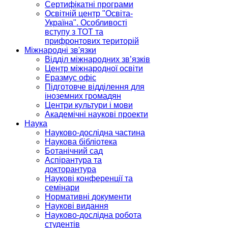
Сертифікатні програми
Освітній центр "Освіта-
Україна". Особливості
вступу з ТОТ та
прифронтових територій
Міжнародні зв'язки
Відділ міжнародних зв’язків
Центр міжнародної освіти
Еразмус офіс
Підготовче відділення для
іноземних громадян
Центри культури і мови
Академічні наукові проекти
Наука
Науково-дослідна частина
Наукова бібліотека
Ботанічний сад
Аспірантура та
докторантура
Наукові конференції та
семінари
Нормативні документи
Наукові видання
Науково-дослідна робота
студентів