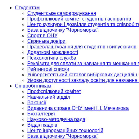
Студентам
Студентське самоврядування
Профспілковий комітет студентів і аспірантів
Центр культури і дозвілля студентів та співробіт
База відпочинку "Чорноморка"
Спорт в ОНУ
Скринька довіри
Працевлаштування для студентів і випускників
Додаткові можливості
Психологічна служба
Реквізити для сплати за навчання та мешкання 
Рейтингові списки
Університетський каталог вибіркових дисциплін
Умови доступності закладу освіти для навчання
Співробітникам
Профспілковий комітет
Навчальний відділ
Вакансії
Видавнича справа ОНУ імені І. І. Мечникова
Бухгалтерія
Науково-методична рада
Відділ кадрів
Центр інформаційних технологій
База відпочинку "Чорноморка"