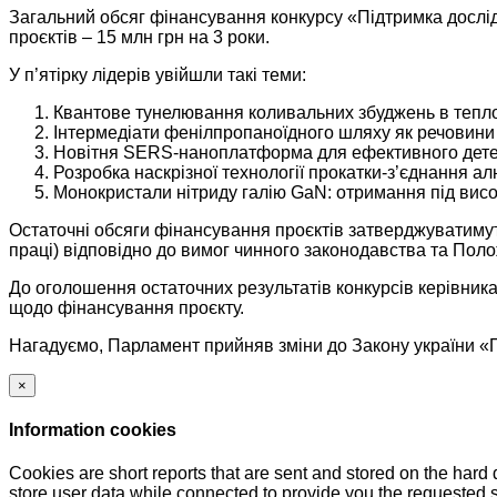
Загальний обсяг фінансування конкурсу «Підтримка дослі
проєктів – 15 млн грн на 3 роки.
У п’ятірку лідерів увійшли такі теми:
Квантове тунелювання коливальних збуджень в теплоп
Інтермедіати фенілпропаноїдного шляху як речовини 
Новітня SERS-наноплатформа для ефективного детек
Розробка наскрізної технології прокатки-з’єднання а
Монокристали нітриду галію GaN: отримання під висок
Остаточні обсяги фінансування проєктів затверджуватиму
праці) відповідно до вимог чинного законодавства та Пол
До оголошення остаточних результатів конкурсів керівник
щодо фінансування проєкту.
Нагадуємо, Парламент прийняв зміни до Закону україни «Пр
×
Information cookies
Cookies are short reports that are sent and stored on the hard
store user data while connected to provide you the requested