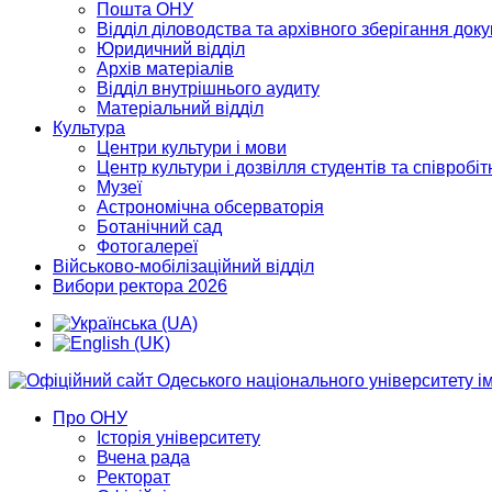
Пошта ОНУ
Відділ діловодства та архівного зберігання док
Юридичний відділ
Архів матеріалів
Відділ внутрішнього аудиту
Матеріальний відділ
Культура
Центри культури і мови
Центр культури і дозвілля студентів та співробіт
Музеї
Астрономічна обсерваторія
Ботанічний сад
Фотогалереї
Військово-мобілізаційний відділ
Вибори ректора 2026
Про ОНУ
Історія університету
Вчена рада
Ректорат