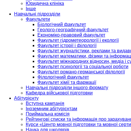
Юридична клініка
Інше
Навчальні підрозділи
Факультети
Біологічний факультет
Геолого-географічний факультет
Економіко-правовий факультет
Факультет гідрометеорології і екології
Факультет історії і філології
Факультет журналістики, реклами та видав
Факультет математики, фізики та інформац
Факультет міжнародних відносин, медіа і с
Факультет психології та соціальної роботи
Факультет романо-германської філології
Філологічний факультет
Факультет хімії та фармації
Навчальні підрозділи іншого формату
Кафедра військової підготовки
Абітурієнту
Вступна кампанія
Іноземним абітурієнтам
Приймальна комісія
Рейтингові списки та інформація про зарахуван
Курси «Центр мовної підготовки та мовної серти
Наука для школярів