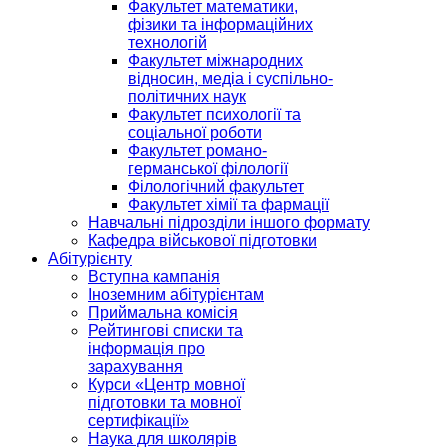
Факультет математики,
фізики та інформаційних
технологій
Факультет міжнародних
відносин, медіа і суспільно-
політичних наук
Факультет психології та
соціальної роботи
Факультет романо-
германської філології
Філологічний факультет
Факультет хімії та фармації
Навчальні підрозділи іншого формату
Кафедра військової підготовки
Абітурієнту
Вступна кампанія
Іноземним абітурієнтам
Приймальна комісія
Рейтингові списки та
інформація про
зарахування
Курси «Центр мовної
підготовки та мовної
сертифікації»
Наука для школярів