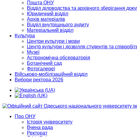
Пошта ОНУ
Відділ діловодства та архівного зберігання док
Юридичний відділ
Архів матеріалів
Відділ внутрішнього аудиту
Матеріальний відділ
Культура
Центри культури і мови
Центр культури і дозвілля студентів та співробіт
Музеї
Астрономічна обсерваторія
Ботанічний сад
Фотогалереї
Військово-мобілізаційний відділ
Вибори ректора 2026
Про ОНУ
Історія університету
Вчена рада
Ректорат