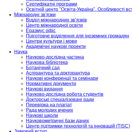
Сертифікатні програми
Освітній центр "Освіта-Україна". Особливості в
Міжнародні зв'язки
Відділ міжнародних зв’язків
Центр міжнародної освіти
Еразмус офіс
Підготовче відділення для іноземних громадян
Центри культури і мови
Академічні наукові проекти
Наука
Науково-дослідна частина
Наукова бібліотека
Ботанічний сад
Аспірантура та докторантура
Наукові конференції та семінари
Нормативні документи
Наукові видання
Науково-дослідна робота студентів
Докторські спеціалізовані ради
Перевірка на плагіат
Рада молодих вчених
Наукові школи
Науковометричні бази даних
Центр підтримки технологій та інновацій (TISC)
Зимовий вступ