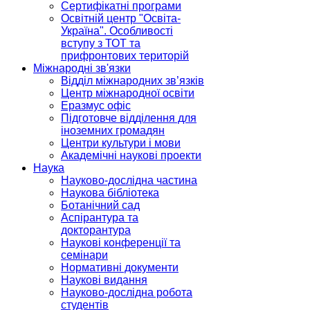
Сертифікатні програми
Освітній центр "Освіта-
Україна". Особливості
вступу з ТОТ та
прифронтових територій
Міжнародні зв'язки
Відділ міжнародних зв’язків
Центр міжнародної освіти
Еразмус офіс
Підготовче відділення для
іноземних громадян
Центри культури і мови
Академічні наукові проекти
Наука
Науково-дослідна частина
Наукова бібліотека
Ботанічний сад
Аспірантура та
докторантура
Наукові конференції та
семінари
Нормативні документи
Наукові видання
Науково-дослідна робота
студентів