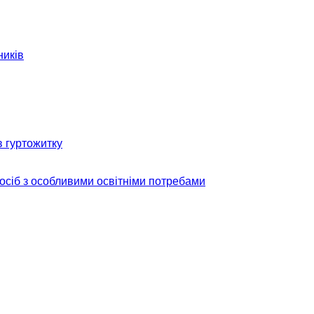
ників
в гуртожитку
 осіб з особливими освітніми потребами