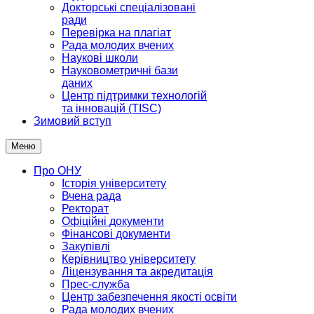
Докторські спеціалізовані
ради
Перевірка на плагіат
Рада молодих вчених
Наукові школи
Науковометричні бази
даних
Центр підтримки технологій
та інновацій (TISC)
Зимовий вступ
Меню
Про ОНУ
Історія університету
Вчена рада
Ректорат
Офіційні документи
Фінансові документи
Закупівлі
Керівництво університету
Ліцензування та акредитація
Прес-служба
Центр забезпечення якості освіти
Рада молодих вчених