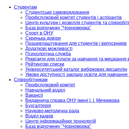
Студентам
Студентське самоврядування
Профспілковий комітет студентів і аспірантів
Центр культури і дозвілля студентів та співробіт
База відпочинку "Чорноморка"
Спорт в ОНУ
Скринька довіри
Працевлаштування для студентів і випускників
Додаткові можливості
Психологічна служба
Реквізити для сплати за навчання та мешкання 
Рейтингові списки
Університетський каталог вибіркових дисциплін
Умови доступності закладу освіти для навчання
Співробітникам
Профспілковий комітет
Навчальний відділ
Вакансії
Видавнича справа ОНУ імені І. І. Мечникова
Бухгалтерія
Науково-методична рада
Відділ кадрів
Центр інформаційних технологій
База відпочинку "Чорноморка"