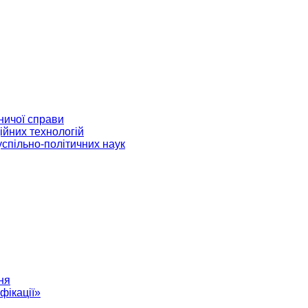
ничої справи
ійних технологій
успільно-політичних наук
ня
фікації»