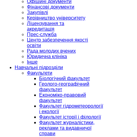
Офіційні документи
Фінансові документи
Закупівлі
Керівництво університету
Ліцензування та
акредитація
Прес-служба
Центр забезпечення якості
освіти
Рада молодих вчених
Юридична клініка
Інше
Навчальні підрозділи
Факультети
Біологічний факультет
Геолого-географічний
факультет
Економіко-правовий
факультет
Факультет гідрометеорології
і екології
Факультет історії і філології
Факультет журналістики,
реклами та видавничої
справи