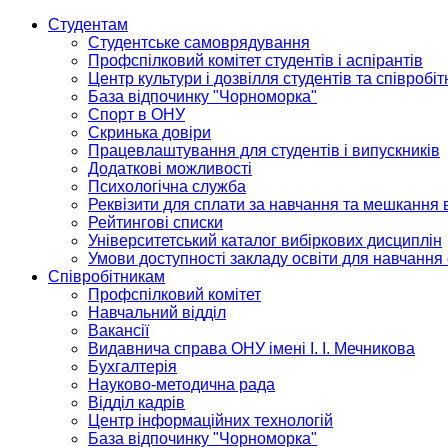
Студентам
Студентське самоврядування
Профспілковий комітет студентів і аспірантів
Центр культури і дозвілля студентів та співробіт
База відпочинку "Чорноморка"
Спорт в ОНУ
Скринька довіри
Працевлаштування для студентів і випускників
Додаткові можливості
Психологічна служба
Реквізити для сплати за навчання та мешкання 
Рейтингові списки
Університетський каталог вибіркових дисциплін
Умови доступності закладу освіти для навчання
Співробітникам
Профспілковий комітет
Навчальний відділ
Вакансії
Видавнича справа ОНУ імені І. І. Мечникова
Бухгалтерія
Науково-методична рада
Відділ кадрів
Центр інформаційних технологій
База відпочинку "Чорноморка"