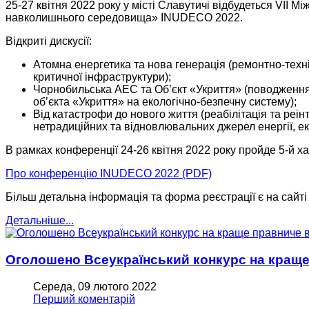
25-27 квітня 2022 року у місті Славутичі відбудеться VІІ 
навколишнього середовища» INUDECO 2022.
Відкриті дискусії:
Атомна енергетика та нова генерація (ремонтно-техні
критичної інфраструктури);
Чорнобильська АЕС та Об’єкт «Укриття» (поводження
об’єкта «Укриття» на екологічно-безпечну систему);
Від катастрофи до нового життя (реабілітація та реі
нетрадиційних та відновлювальних джерел енергії, ек
В рамках конференції 24-26 квітня 2022 року пройде 5-й ха
Про конференцію INUDECO 2022 (PDF)
Більш детальна інформація та форма реєстрації є на сайт
Детальніше...
Оголошено Всеукраїнський конкурс на краще
Середа, 09 лютого 2022
Перший коментарій