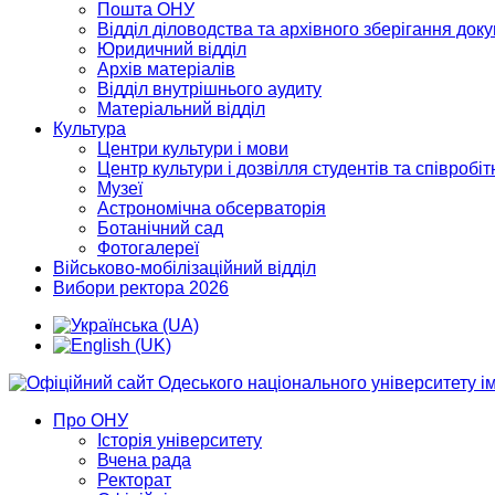
Пошта ОНУ
Відділ діловодства та архівного зберігання док
Юридичний відділ
Архів матеріалів
Відділ внутрішнього аудиту
Матеріальний відділ
Культура
Центри культури і мови
Центр культури і дозвілля студентів та співробіт
Музеї
Астрономічна обсерваторія
Ботанічний сад
Фотогалереї
Військово-мобілізаційний відділ
Вибори ректора 2026
Про ОНУ
Історія університету
Вчена рада
Ректорат