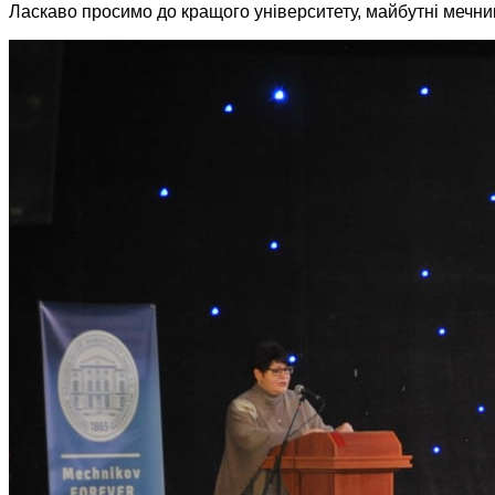
Ласкаво просимо до кращого університету, майбутні мечникі