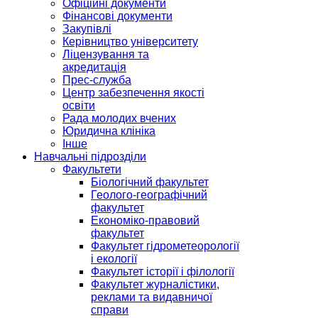
Офіційні документи
Фінансові документи
Закупівлі
Керівництво університету
Ліцензування та
акредитація
Прес-служба
Центр забезпечення якості
освіти
Рада молодих вчених
Юридична клініка
Інше
Навчальні підрозділи
Факультети
Біологічний факультет
Геолого-географічний
факультет
Економіко-правовий
факультет
Факультет гідрометеорології
і екології
Факультет історії і філології
Факультет журналістики,
реклами та видавничої
справи