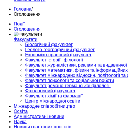
Головна
/
Оголошення
Події
Оголошення
Факультети
Біологічний факультет
Геолого-географічний факультет
Економіко-правовий факультет
Факультет історії і філології
Факультет журналістики, реклами та видавничої
Факультет математики, фізики та інформаційних
Факультет міжнародних відносин, політології та с
Факультет психології та соціальної роботи
Факультет романо-германської філології
Філологічний факультет
Факультет хімії та фармації
Центр міжнародної освіти
Міжнародне співробітництво
Освіта
Адміністративні новини
Наука
Новини грантових проєктів