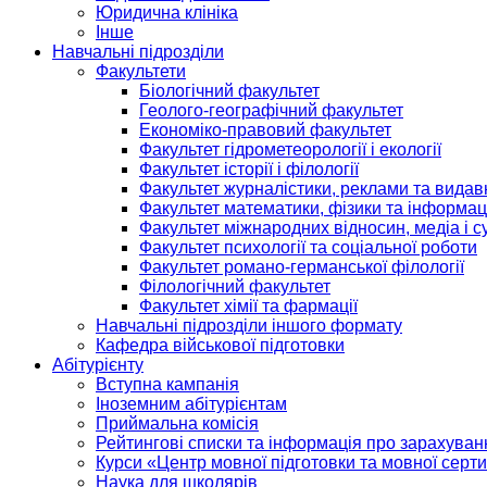
Юридична клініка
Інше
Навчальні підрозділи
Факультети
Біологічний факультет
Геолого-географічний факультет
Економіко-правовий факультет
Факультет гідрометеорології і екології
Факультет історії і філології
Факультет журналістики, реклами та видав
Факультет математики, фізики та інформац
Факультет міжнародних відносин, медіа і с
Факультет психології та соціальної роботи
Факультет романо-германської філології
Філологічний факультет
Факультет хімії та фармації
Навчальні підрозділи іншого формату
Кафедра військової підготовки
Абітурієнту
Вступна кампанія
Іноземним абітурієнтам
Приймальна комісія
Рейтингові списки та інформація про зарахуван
Курси «Центр мовної підготовки та мовної серти
Наука для школярів