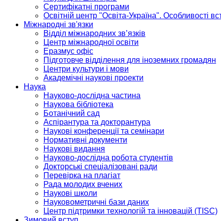
Сертифікатні програми
Освітній центр "Освіта-Україна". Особливості в
Міжнародні зв'язки
Відділ міжнародних зв’язків
Центр міжнародної освіти
Еразмус офіс
Підготовче відділення для іноземних громадян
Центри культури і мови
Академічні наукові проекти
Наука
Науково-дослідна частина
Наукова бібліотека
Ботанічний сад
Аспірантура та докторантура
Наукові конференції та семінари
Нормативні документи
Наукові видання
Науково-дослідна робота студентів
Докторські спеціалізовані ради
Перевірка на плагіат
Рада молодих вчених
Наукові школи
Науковометричні бази даних
Центр підтримки технологій та інновацій (TISC)
Зимовий вступ