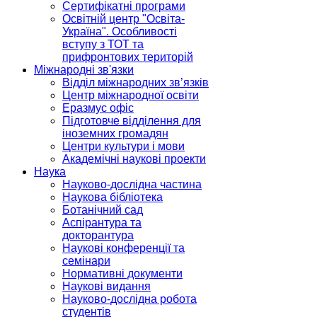
Сертифікатні програми
Освітній центр "Освіта-
Україна". Особливості
вступу з ТОТ та
прифронтових територій
Міжнародні зв'язки
Відділ міжнародних зв’язків
Центр міжнародної освіти
Еразмус офіс
Підготовче відділення для
іноземних громадян
Центри культури і мови
Академічні наукові проекти
Наука
Науково-дослідна частина
Наукова бібліотека
Ботанічний сад
Аспірантура та
докторантура
Наукові конференції та
семінари
Нормативні документи
Наукові видання
Науково-дослідна робота
студентів