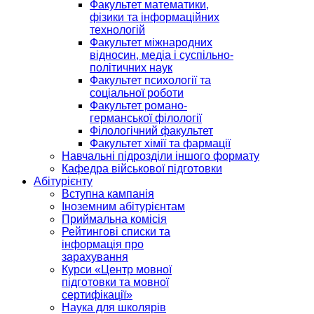
Факультет математики,
фізики та інформаційних
технологій
Факультет міжнародних
відносин, медіа і суспільно-
політичних наук
Факультет психології та
соціальної роботи
Факультет романо-
германської філології
Філологічний факультет
Факультет хімії та фармації
Навчальні підрозділи іншого формату
Кафедра військової підготовки
Абітурієнту
Вступна кампанія
Іноземним абітурієнтам
Приймальна комісія
Рейтингові списки та
інформація про
зарахування
Курси «Центр мовної
підготовки та мовної
сертифікації»
Наука для школярів