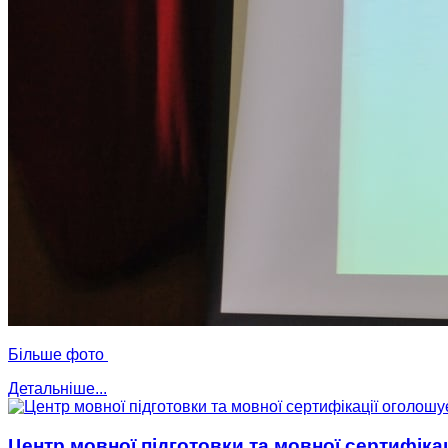
Бiльше фото
Детальніше...
Центр мовної підготовки та мовної сертифіка