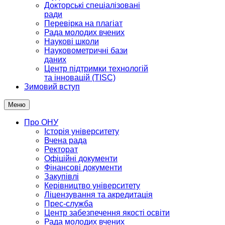
Докторські спеціалізовані
ради
Перевірка на плагіат
Рада молодих вчених
Наукові школи
Науковометричні бази
даних
Центр підтримки технологій
та інновацій (TISC)
Зимовий вступ
Меню
Про ОНУ
Історія університету
Вчена рада
Ректорат
Офіційні документи
Фінансові документи
Закупівлі
Керівництво університету
Ліцензування та акредитація
Прес-служба
Центр забезпечення якості освіти
Рада молодих вчених