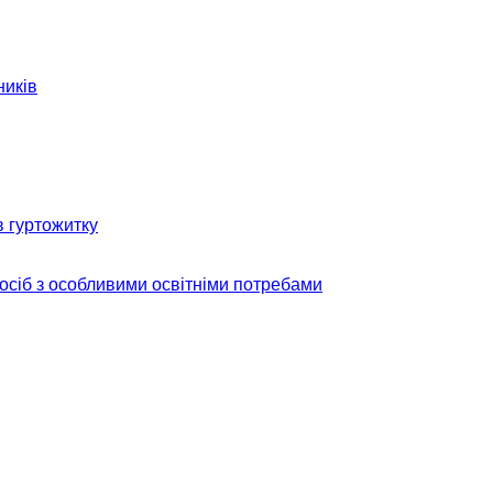
ників
в гуртожитку
 осіб з особливими освітніми потребами