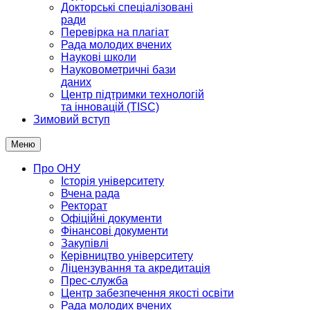
Докторські спеціалізовані
ради
Перевірка на плагіат
Рада молодих вчених
Наукові школи
Науковометричні бази
даних
Центр підтримки технологій
та інновацій (TISC)
Зимовий вступ
Меню
Про ОНУ
Історія університету
Вчена рада
Ректорат
Офіційні документи
Фінансові документи
Закупівлі
Керівництво університету
Ліцензування та акредитація
Прес-служба
Центр забезпечення якості освіти
Рада молодих вчених