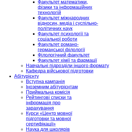
Факультет математики,
фізики та інформаційних
технологій
Факультет міжнародних
відносин, медіа і суспільно-
політичних наук
Факультет психології та
соціальної роботи
Факультет романо-
германської філології
Філологічний факультет
Факультет хімії та фармації
Навчальні підрозділи іншого формату
Кафедра військової підготовки
Абітурієнту
Вступна кампанія
Іноземним абітурієнтам
Приймальна комісія
Рейтингові списки та
інформація про
зарахування
Курси «Центр мовної
підготовки та мовної
сертифікації»
Наука для школярів