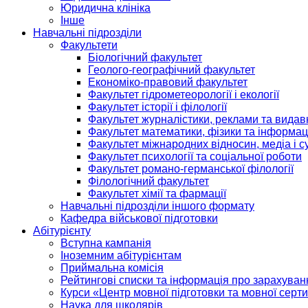
Юридична клініка
Інше
Навчальні підрозділи
Факультети
Біологічний факультет
Геолого-географічний факультет
Економіко-правовий факультет
Факультет гідрометеорології і екології
Факультет історії і філології
Факультет журналістики, реклами та видав
Факультет математики, фізики та інформац
Факультет міжнародних відносин, медіа і с
Факультет психології та соціальної роботи
Факультет романо-германської філології
Філологічний факультет
Факультет хімії та фармації
Навчальні підрозділи іншого формату
Кафедра військової підготовки
Абітурієнту
Вступна кампанія
Іноземним абітурієнтам
Приймальна комісія
Рейтингові списки та інформація про зарахуван
Курси «Центр мовної підготовки та мовної серти
Наука для школярів