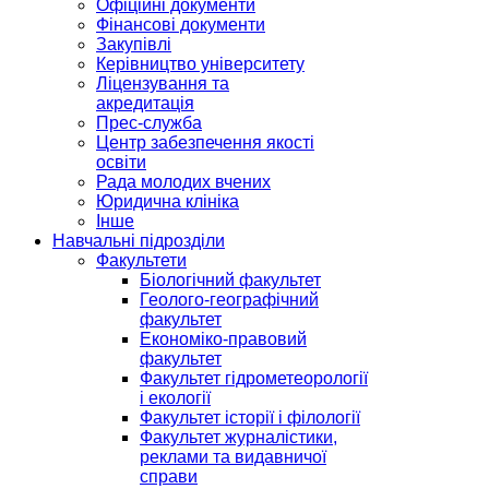
Офіційні документи
Фінансові документи
Закупівлі
Керівництво університету
Ліцензування та
акредитація
Прес-служба
Центр забезпечення якості
освіти
Рада молодих вчених
Юридична клініка
Інше
Навчальні підрозділи
Факультети
Біологічний факультет
Геолого-географічний
факультет
Економіко-правовий
факультет
Факультет гідрометеорології
і екології
Факультет історії і філології
Факультет журналістики,
реклами та видавничої
справи