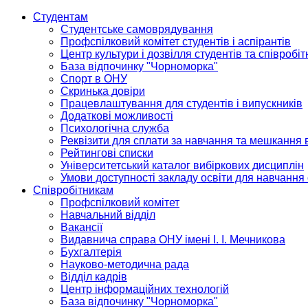
Студентам
Студентське самоврядування
Профспілковий комітет студентів і аспірантів
Центр культури і дозвілля студентів та співробіт
База відпочинку "Чорноморка"
Спорт в ОНУ
Скринька довіри
Працевлаштування для студентів і випускників
Додаткові можливості
Психологічна служба
Реквізити для сплати за навчання та мешкання 
Рейтингові списки
Університетський каталог вибіркових дисциплін
Умови доступності закладу освіти для навчання
Співробітникам
Профспілковий комітет
Навчальний відділ
Вакансії
Видавнича справа ОНУ імені І. І. Мечникова
Бухгалтерія
Науково-методична рада
Відділ кадрів
Центр інформаційних технологій
База відпочинку "Чорноморка"