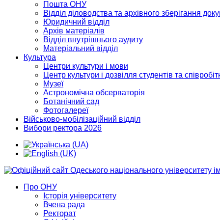
Пошта ОНУ
Відділ діловодства та архівного зберігання док
Юридичний відділ
Архів матеріалів
Відділ внутрішнього аудиту
Матеріальний відділ
Культура
Центри культури і мови
Центр культури і дозвілля студентів та співробіт
Музеї
Астрономічна обсерваторія
Ботанічний сад
Фотогалереї
Військово-мобілізаційний відділ
Вибори ректора 2026
Про ОНУ
Історія університету
Вчена рада
Ректорат