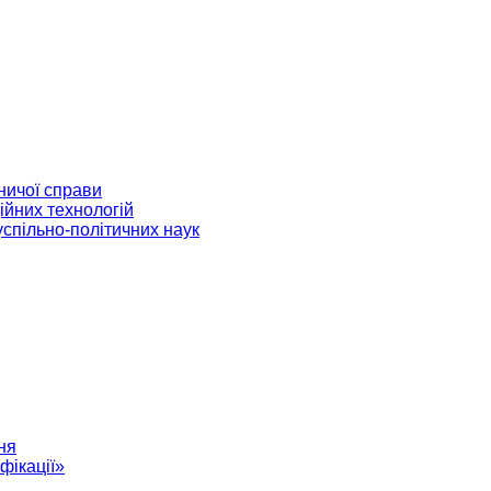
ничої справи
ійних технологій
успільно-політичних наук
ня
фікації»