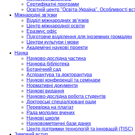
Сертифікатні програми
Освітній центр "Освіта-Україна". Особливості в
Міжнародні зв'язки
Відділ міжнародних зв’язків
Центр міжнародної освіти
Еразмус офіс
Підготовче відділення для іноземних громадян
Центри культури і мови
Академічні наукові проекти
Наука
Науково-дослідна частина
Наукова бібліотека
Ботанічний сад
Аспірантура та докторантура
Наукові конференції та семінари
Нормативні документи
Наукові видання
Науково-дослідна робота студентів
Докторські спеціалізовані ради
Перевірка на плагіат
Рада молодих вчених
Наукові школи
Науковометричні бази даних
Центр підтримки технологій та інновацій (TISC)
Зимовий вступ