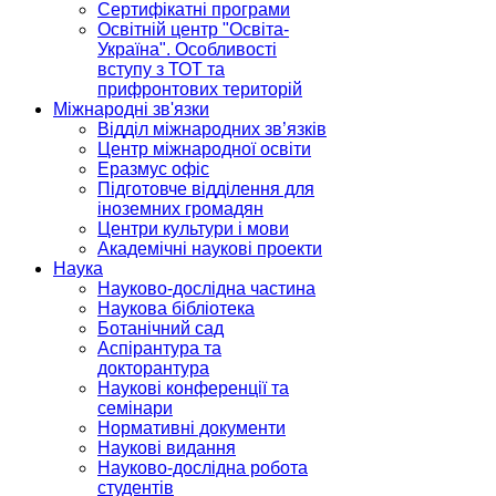
Сертифікатні програми
Освітній центр "Освіта-
Україна". Особливості
вступу з ТОТ та
прифронтових територій
Міжнародні зв'язки
Відділ міжнародних зв’язків
Центр міжнародної освіти
Еразмус офіс
Підготовче відділення для
іноземних громадян
Центри культури і мови
Академічні наукові проекти
Наука
Науково-дослідна частина
Наукова бібліотека
Ботанічний сад
Аспірантура та
докторантура
Наукові конференції та
семінари
Нормативні документи
Наукові видання
Науково-дослідна робота
студентів