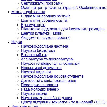
Сертифікатні програми
Освітній центр "Освіта-Україна". Особливості в
Міжнародні зв'язки
Відділ міжнародних зв’язків
Центр міжнародної освіти
Еразмус офіс
Підготовче відділення для іноземних громадян
Центри культури і мови
Академічні наукові проекти
Наука
Науково-дослідна частина
Наукова бібліотека
Ботанічний сад
Аспірантура та докторантура
Наукові конференції та семінари
Нормативні документи
Наукові видання
Науково-дослідна робота студентів
Докторські спеціалізовані ради
Перевірка на плагіат
Рада молодих вчених
Наукові школи
Науковометричні бази даних
Центр підтримки технологій та інновацій (TISC)
Зимовий вступ