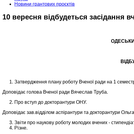
Новини грантових проєктів
10 вересня відбудеться засідання в
ОДЕСЬКИЙ
ВІДБ
Затвердження плану роботу Вченої ради на 1 семестр
Доповідає голова Вченої ради Вячеслав Труба.
Про вступ до докторантури ОНУ.
Доповідає зав.відділом аспірантури та докторантури Ольг
Звіти про наукову роботу молодих вчених - стипендіат
Різне.