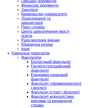
Офіційні документи
Фінансові документи
Закупівлі
Керівництво університету
Ліцензування та
акредитація
Прес-служба
Центр забезпечення якості
освіти
Рада молодих вчених
Юридична клініка
Інше
Навчальні підрозділи
Факультети
Біологічний факультет
Геолого-географічний
факультет
Економіко-правовий
факультет
Факультет гідрометеорології
і екології
Факультет історії і філології
Факультет журналістики,
реклами та видавничої
справи