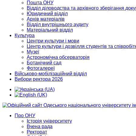
Пошта ОНУ
Відділ діловодства та архівного зберігання док
Юридичний відділ
Архів матеріалів
Відділ внутрішнього аудиту
Матеріальний відділ
Культура
Центри культури і мови
Центр культури і дозвілля студентів та співробіт
Музеї
Астрономічна обсерваторія
Ботанічний сад
Фотогалереї
Військово-мобілізаційний відділ
Вибори ректора 2026
Про ОНУ
Історія університету
Вчена рада
Ректорат