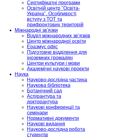
Сертифікатні програми
Освітній центр "Освіта-
Україна". Особливості
вступу з ТОТ та
прифронтових територій
Міжнародні зв'язки
Відділ міжнародних зв’язків
Центр міжнародної освіти
Еразмус офіс
Підготовче відділення для
іноземних громадян
Центри культури і мови
Академічні наукові проекти
Наука
Науково-дослідна частина
Наукова бібліотека
Ботанічний сад
Аспірантура та
докторантура
Наукові конференції та
семінари
Нормативні документи
Наукові видання
Науково-дослідна робота
студентів