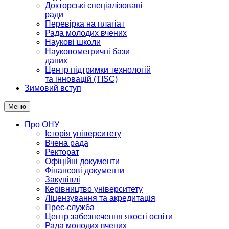
Докторські спеціалізовані
ради
Перевірка на плагіат
Рада молодих вчених
Наукові школи
Науковометричні бази
даних
Центр підтримки технологій
та інновацій (TISC)
Зимовий вступ
Меню
Про ОНУ
Історія університету
Вчена рада
Ректорат
Офіційні документи
Фінансові документи
Закупівлі
Керівництво університету
Ліцензування та акредитація
Прес-служба
Центр забезпечення якості освіти
Рада молодих вчених