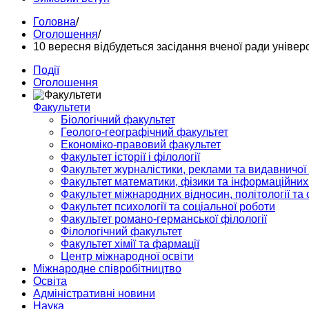
Головна
/
Оголошення
/
10 вересня відбудеться засідання вченої ради універ
Події
Оголошення
Факультети
Біологічний факультет
Геолого-географічний факультет
Економіко-правовий факультет
Факультет історії і філології
Факультет журналістики, реклами та видавничої
Факультет математики, фізики та інформаційних
Факультет міжнародних відносин, політології та с
Факультет психології та соціальної роботи
Факультет романо-германської філології
Філологічний факультет
Факультет хімії та фармації
Центр міжнародної освіти
Міжнародне співробітництво
Освіта
Адміністративні новини
Наука