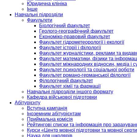
Юридична клініка
Інше
Навчальні підрозділи
Факультети
Біологічний факультет
Геолого-географічний факультет
Економіко-правовий факультет
Факультет гідрометеорології і екології
Факультет історії і філології
Факультет журналістики, реклами та видав
Факультет математики, фізики та інформац
Факультет міжнародних відносин, медіа і с
Факультет психології та соціальної роботи
Факультет романо-германської філології
Філологічний факультет
Факультет хімії та фармації
Навчальні підрозділи іншого формату
Кафедра військової підготовки
Абітурієнту
Вступна кампанія
Іноземним абітурієнтам
Приймальна комісія
Рейтингові списки та інформація про зарахуван
Курси «Центр мовної підготовки та мовної серти
Наука для школярів