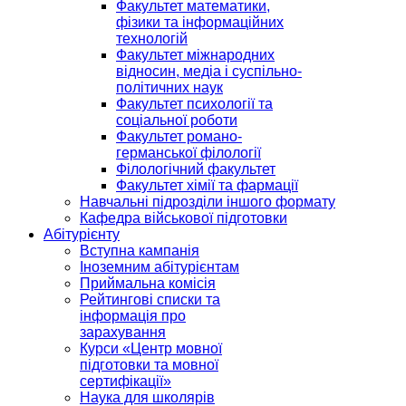
Факультет математики,
фізики та інформаційних
технологій
Факультет міжнародних
відносин, медіа і суспільно-
політичних наук
Факультет психології та
соціальної роботи
Факультет романо-
германської філології
Філологічний факультет
Факультет хімії та фармації
Навчальні підрозділи іншого формату
Кафедра військової підготовки
Абітурієнту
Вступна кампанія
Іноземним абітурієнтам
Приймальна комісія
Рейтингові списки та
інформація про
зарахування
Курси «Центр мовної
підготовки та мовної
сертифікації»
Наука для школярів