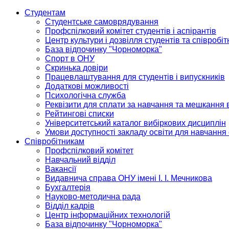
Студентам
Студентське самоврядування
Профспілковий комітет студентів і аспірантів
Центр культури і дозвілля студентів та співробіт
База відпочинку "Чорноморка"
Спорт в ОНУ
Скринька довіри
Працевлаштування для студентів і випускників
Додаткові можливості
Психологічна служба
Реквізити для сплати за навчання та мешкання 
Рейтингові списки
Університетський каталог вибіркових дисциплін
Умови доступності закладу освіти для навчання
Співробітникам
Профспілковий комітет
Навчальний відділ
Вакансії
Видавнича справа ОНУ імені І. І. Мечникова
Бухгалтерія
Науково-методична рада
Відділ кадрів
Центр інформаційних технологій
База відпочинку "Чорноморка"