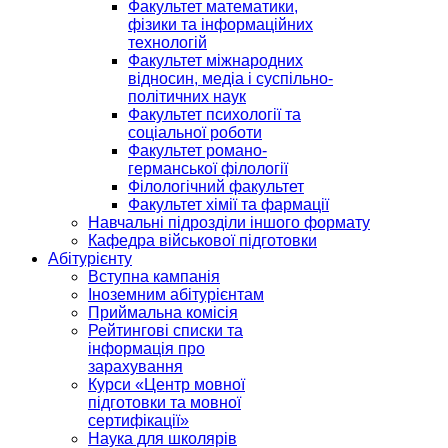
Факультет математики,
фізики та інформаційних
технологій
Факультет міжнародних
відносин, медіа і суспільно-
політичних наук
Факультет психології та
соціальної роботи
Факультет романо-
германської філології
Філологічний факультет
Факультет хімії та фармації
Навчальні підрозділи іншого формату
Кафедра військової підготовки
Абітурієнту
Вступна кампанія
Іноземним абітурієнтам
Приймальна комісія
Рейтингові списки та
інформація про
зарахування
Курси «Центр мовної
підготовки та мовної
сертифікації»
Наука для школярів