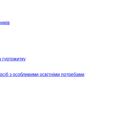
ників
в гуртожитку
 осіб з особливими освітніми потребами