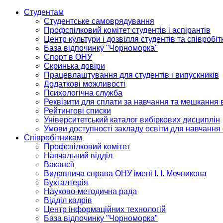
Студентам
Студентське самоврядування
Профспілковий комітет студентів і аспірантів
Центр культури і дозвілля студентів та співробіт
База відпочинку "Чорноморка"
Спорт в ОНУ
Скринька довіри
Працевлаштування для студентів і випускників
Додаткові можливості
Психологічна служба
Реквізити для сплати за навчання та мешкання 
Рейтингові списки
Університетський каталог вибіркових дисциплін
Умови доступності закладу освіти для навчання
Співробітникам
Профспілковий комітет
Навчальний відділ
Вакансії
Видавнича справа ОНУ імені І. І. Мечникова
Бухгалтерія
Науково-методична рада
Відділ кадрів
Центр інформаційних технологій
База відпочинку "Чорноморка"