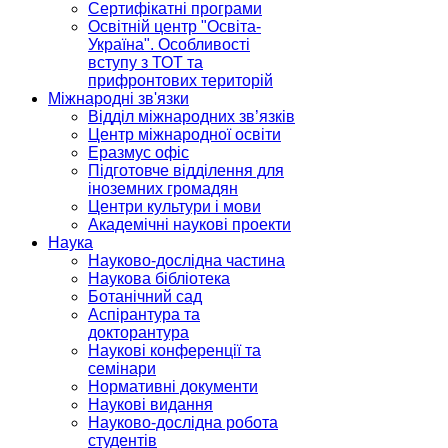
Сертифікатні програми
Освітній центр "Освіта-
Україна". Особливості
вступу з ТОТ та
прифронтових територій
Міжнародні зв'язки
Відділ міжнародних зв’язків
Центр міжнародної освіти
Еразмус офіс
Підготовче відділення для
іноземних громадян
Центри культури і мови
Академічні наукові проекти
Наука
Науково-дослідна частина
Наукова бібліотека
Ботанічний сад
Аспірантура та
докторантура
Наукові конференції та
семінари
Нормативні документи
Наукові видання
Науково-дослідна робота
студентів