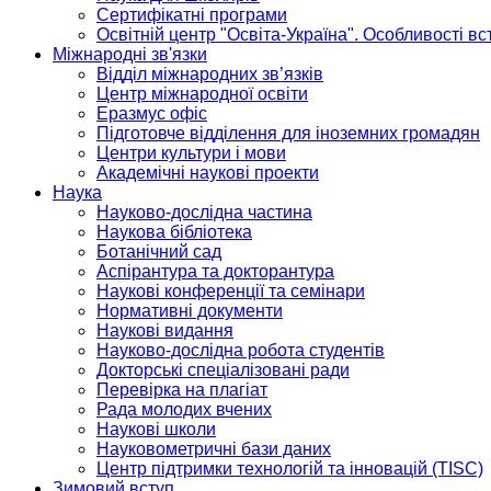
Сертифікатні програми
Освітній центр "Освіта-Україна". Особливості в
Міжнародні зв'язки
Відділ міжнародних зв’язків
Центр міжнародної освіти
Еразмус офіс
Підготовче відділення для іноземних громадян
Центри культури і мови
Академічні наукові проекти
Наука
Науково-дослідна частина
Наукова бібліотека
Ботанічний сад
Аспірантура та докторантура
Наукові конференції та семінари
Нормативні документи
Наукові видання
Науково-дослідна робота студентів
Докторські спеціалізовані ради
Перевірка на плагіат
Рада молодих вчених
Наукові школи
Науковометричні бази даних
Центр підтримки технологій та інновацій (TISC)
Зимовий вступ