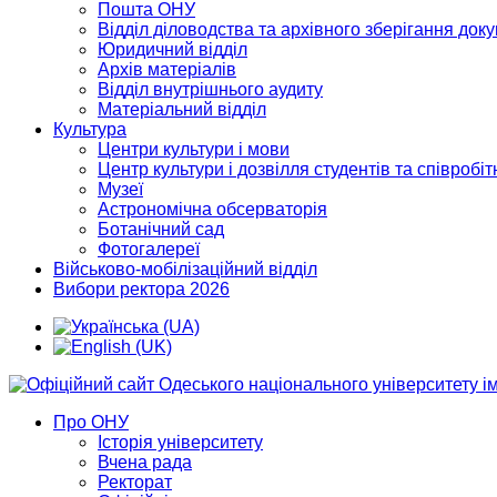
Пошта ОНУ
Відділ діловодства та архівного зберігання док
Юридичний відділ
Архів матеріалів
Відділ внутрішнього аудиту
Матеріальний відділ
Культура
Центри культури і мови
Центр культури і дозвілля студентів та співробіт
Музеї
Астрономічна обсерваторія
Ботанічний сад
Фотогалереї
Військово-мобілізаційний відділ
Вибори ректора 2026
Про ОНУ
Історія університету
Вчена рада
Ректорат