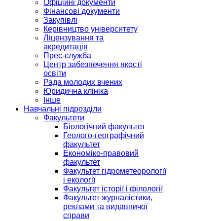
Офіційні документи
Фінансові документи
Закупівлі
Керівництво університету
Ліцензування та
акредитація
Прес-служба
Центр забезпечення якості
освіти
Рада молодих вчених
Юридична клініка
Інше
Навчальні підрозділи
Факультети
Біологічний факультет
Геолого-географічний
факультет
Економіко-правовий
факультет
Факультет гідрометеорології
і екології
Факультет історії і філології
Факультет журналістики,
реклами та видавничої
справи