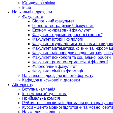
Юридична клініка
Інше
Навчальні підрозділи
Факультети
Біологічний факультет
Геолого-географічний факультет
Економіко-правовий факультет
Факультет гідрометеорології і екології
Факультет історії і філології
Факультет журналістики, реклами та видав
Факультет математики, фізики та інформац
Факультет міжнародних відносин, медіа і с
Факультет психології та соціальної роботи
Факультет романо-германської філології
Філологічний факультет
Факультет хімії та фармації
Навчальні підрозділи іншого формату
Кафедра військової підготовки
Абітурієнту
Вступна кампанія
Іноземним абітурієнтам
Приймальна комісія
Рейтингові списки та інформація про зарахуван
Курси «Центр мовної підготовки та мовної серти
Наука для школярів