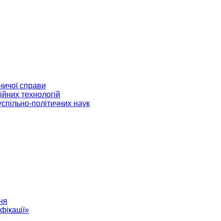
ничої справи
ійних технологій
успільно-політичних наук
ня
фікації»