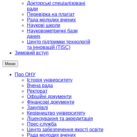
Докторські спеціалізовані
ради
Перевірка на плагіат
Рада молодих вчених
Наукові школи
Науковометричні бази
даних
Центр підтримки технологій
та інновацій (TISC)
Зимовий вступ
Меню
Про ОНУ
Історія університету
Вчена рада
Ректорат
Офіційні документи
Фінансові документи
Закупівлі
Керівництво університету
Ліцензування та акредитація
Прес-служба
Центр забезпечення якості освіти
Рада молодих вчених