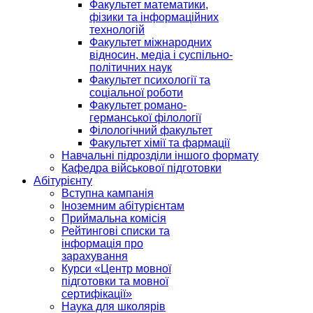
Факультет математики,
фізики та інформаційних
технологій
Факультет міжнародних
відносин, медіа і суспільно-
політичних наук
Факультет психології та
соціальної роботи
Факультет романо-
германської філології
Філологічний факультет
Факультет хімії та фармації
Навчальні підрозділи іншого формату
Кафедра військової підготовки
Абітурієнту
Вступна кампанія
Іноземним абітурієнтам
Приймальна комісія
Рейтингові списки та
інформація про
зарахування
Курси «Центр мовної
підготовки та мовної
сертифікації»
Наука для школярів