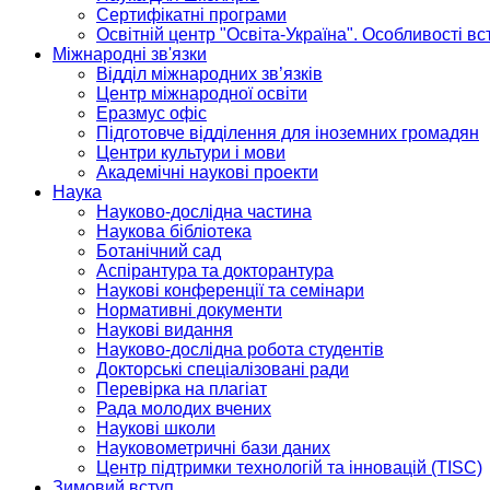
Сертифікатні програми
Освітній центр "Освіта-Україна". Особливості в
Міжнародні зв'язки
Відділ міжнародних зв’язків
Центр міжнародної освіти
Еразмус офіс
Підготовче відділення для іноземних громадян
Центри культури і мови
Академічні наукові проекти
Наука
Науково-дослідна частина
Наукова бібліотека
Ботанічний сад
Аспірантура та докторантура
Наукові конференції та семінари
Нормативні документи
Наукові видання
Науково-дослідна робота студентів
Докторські спеціалізовані ради
Перевірка на плагіат
Рада молодих вчених
Наукові школи
Науковометричні бази даних
Центр підтримки технологій та інновацій (TISC)
Зимовий вступ