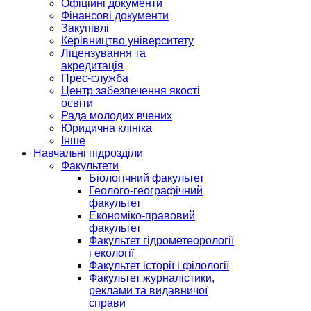
Офіційні документи
Фінансові документи
Закупівлі
Керівництво університету
Ліцензування та
акредитація
Прес-служба
Центр забезпечення якості
освіти
Рада молодих вчених
Юридична клініка
Інше
Навчальні підрозділи
Факультети
Біологічний факультет
Геолого-географічний
факультет
Економіко-правовий
факультет
Факультет гідрометеорології
і екології
Факультет історії і філології
Факультет журналістики,
реклами та видавничої
справи