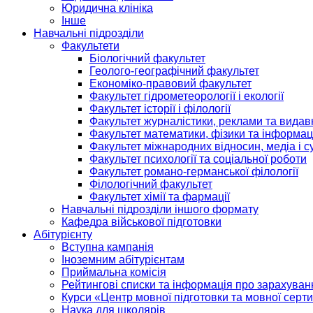
Юридична клініка
Інше
Навчальні підрозділи
Факультети
Біологічний факультет
Геолого-географічний факультет
Економіко-правовий факультет
Факультет гідрометеорології і екології
Факультет історії і філології
Факультет журналістики, реклами та видав
Факультет математики, фізики та інформац
Факультет міжнародних відносин, медіа і с
Факультет психології та соціальної роботи
Факультет романо-германської філології
Філологічний факультет
Факультет хімії та фармації
Навчальні підрозділи іншого формату
Кафедра військової підготовки
Абітурієнту
Вступна кампанія
Іноземним абітурієнтам
Приймальна комісія
Рейтингові списки та інформація про зарахуван
Курси «Центр мовної підготовки та мовної серти
Наука для школярів