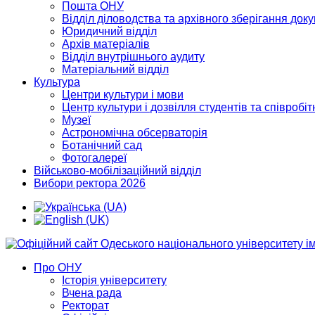
Пошта ОНУ
Відділ діловодства та архівного зберігання док
Юридичний відділ
Архів матеріалів
Відділ внутрішнього аудиту
Матеріальний відділ
Культура
Центри культури і мови
Центр культури і дозвілля студентів та співробіт
Музеї
Астрономічна обсерваторія
Ботанічний сад
Фотогалереї
Військово-мобілізаційний відділ
Вибори ректора 2026
Про ОНУ
Історія університету
Вчена рада
Ректорат