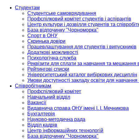
Студентам
Студентське самоврядування
Профспілковий комітет студентів і аспірантів
Центр культури і дозвілля студентів та співробіт
База відпочинку "Чорноморка"
Спорт в ОНУ
Скринька довіри
Працевлаштування для студентів і випускників
Додаткові можливості
Психологічна служба
Реквізити для сплати за навчання та мешкання 
Рейтингові списки
Університетський каталог вибіркових дисциплін
Умови доступності закладу освіти для навчання
Співробітникам
Профспілковий комітет
Навчальний відділ
Вакансії
Видавнича справа ОНУ імені І. І. Мечникова
Бухгалтерія
Науково-методична рада
Відділ кадрів
Центр інформаційних технологій
База відпочинку "Чорноморка"