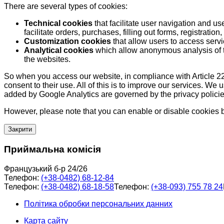
There are several types of cookies:
Technical cookies
that facilitate user navigation and us
facilitate orders, purchases, filling out forms, registration, 
Customization cookies
that allow users to access servi
Analytical cookies
which allow anonymous analysis of th
the websites.
So when you access our website, in compliance with Article 22
consent to their use. All of this is to improve our services. We
added by Google Analytics are governed by the privacy policie
However, please note that you can enable or disable cookies by
Закрити
Приймальна комісія
Французький б-р 24/26
Телефон:
(+38-0482) 68-12-84
Телефон:
(+38-0482) 68-18-58
Телефон:
(+38-093) 755 78 24
Політика обробки персональних данних
Карта сайту