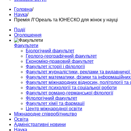
Головна
/
Наука
/
Премія Л’Ореаль та ЮНЕСКО для жінок у науці
Події
Оголошення
Факультети
Біологічний факультет
Геолого-географічний факультет
Економіко-правовий факультет
Факультет історії і філології
Факультет журналістики, реклами та видавничої
Факультет математики, фізики та інформаційних
Факультет міжнародних відносин, політології та с
Факультет психології та соціальної роботи
Факультет романо-германської філології
Філологічний факультет
Факультет хімії та фармації
Центр міжнародної освіти
Міжнародне співробітництво
Освіта
Адміністративні новини
Наука