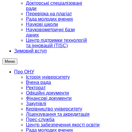
Докторські спеціалізовані
ради
Перевірка на плагіат
Рада молодих вчених
Наукові школи
Науковометричні бази
даних
Центр підтримки технологій
та інновацій (TISC)
Зимовий вступ
Меню
Про ОНУ
Історія університету
Вчена рада
Ректорат
Офіційні документи
Фінансові документи
Закупівлі
Керівництво університету
Ліцензування та акредитація
Прес-служба
Центр забезпечення якості освіти
Рада молодих вчених