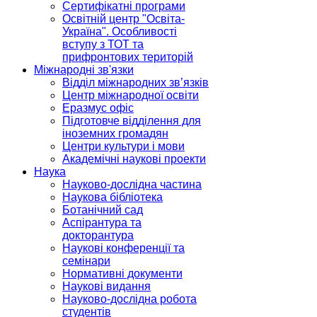
Сертифікатні програми
Освітній центр "Освіта-
Україна". Особливості
вступу з ТОТ та
прифронтових територій
Міжнародні зв'язки
Відділ міжнародних зв’язків
Центр міжнародної освіти
Еразмус офіс
Підготовче відділення для
іноземних громадян
Центри культури і мови
Академічні наукові проекти
Наука
Науково-дослідна частина
Наукова бібліотека
Ботанічний сад
Аспірантура та
докторантура
Наукові конференції та
семінари
Нормативні документи
Наукові видання
Науково-дослідна робота
студентів