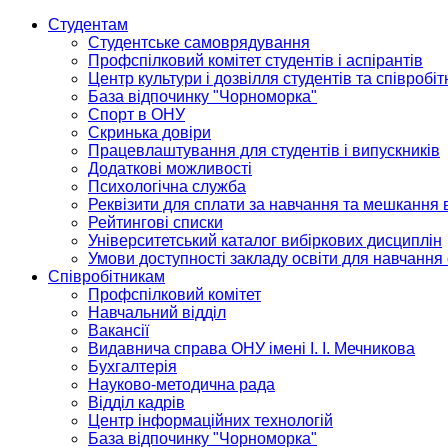
Студентам
Студентське самоврядування
Профспілковий комітет студентів і аспірантів
Центр культури і дозвілля студентів та співробіт
База відпочинку "Чорноморка"
Спорт в ОНУ
Скринька довіри
Працевлаштування для студентів і випускників
Додаткові можливості
Психологічна служба
Реквізити для сплати за навчання та мешкання 
Рейтингові списки
Університетський каталог вибіркових дисциплін
Умови доступності закладу освіти для навчання
Співробітникам
Профспілковий комітет
Навчальний відділ
Вакансії
Видавнича справа ОНУ імені І. І. Мечникова
Бухгалтерія
Науково-методична рада
Відділ кадрів
Центр інформаційних технологій
База відпочинку "Чорноморка"