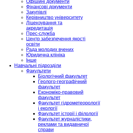
Офіційні документи
Фінансові документи
Закупівлі
Керівництво університету
Ліцензування та
акредитація
Прес-служба
Центр забезпечення якості
освіти
Рада молодих вчених
Юридична клініка
Інше
Навчальні підрозділи
Факультети
Біологічний факультет
Геолого-географічний
факультет
Економіко-правовий
факультет
Факультет гідрометеорології
і екології
Факультет історії і філології
Факультет журналістики,
реклами та видавничої
справи