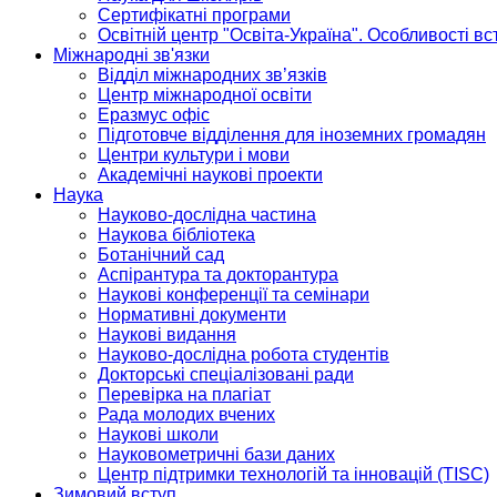
Сертифікатні програми
Освітній центр "Освіта-Україна". Особливості в
Міжнародні зв'язки
Відділ міжнародних зв’язків
Центр міжнародної освіти
Еразмус офіс
Підготовче відділення для іноземних громадян
Центри культури і мови
Академічні наукові проекти
Наука
Науково-дослідна частина
Наукова бібліотека
Ботанічний сад
Аспірантура та докторантура
Наукові конференції та семінари
Нормативні документи
Наукові видання
Науково-дослідна робота студентів
Докторські спеціалізовані ради
Перевірка на плагіат
Рада молодих вчених
Наукові школи
Науковометричні бази даних
Центр підтримки технологій та інновацій (TISC)
Зимовий вступ