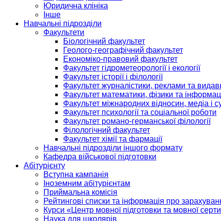
Юридична клініка
Інше
Навчальні підрозділи
Факультети
Біологічний факультет
Геолого-географічний факультет
Економіко-правовий факультет
Факультет гідрометеорології і екології
Факультет історії і філології
Факультет журналістики, реклами та видав
Факультет математики, фізики та інформац
Факультет міжнародних відносин, медіа і с
Факультет психології та соціальної роботи
Факультет романо-германської філології
Філологічний факультет
Факультет хімії та фармації
Навчальні підрозділи іншого формату
Кафедра військової підготовки
Абітурієнту
Вступна кампанія
Іноземним абітурієнтам
Приймальна комісія
Рейтингові списки та інформація про зарахуван
Курси «Центр мовної підготовки та мовної серти
Наука для школярів