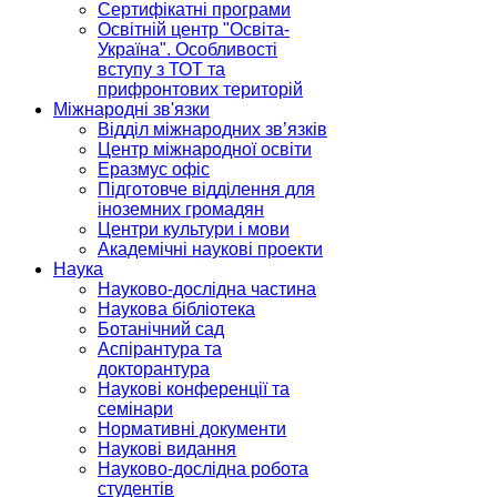
Сертифікатні програми
Освітній центр "Освіта-
Україна". Особливості
вступу з ТОТ та
прифронтових територій
Міжнародні зв'язки
Відділ міжнародних зв’язків
Центр міжнародної освіти
Еразмус офіс
Підготовче відділення для
іноземних громадян
Центри культури і мови
Академічні наукові проекти
Наука
Науково-дослідна частина
Наукова бібліотека
Ботанічний сад
Аспірантура та
докторантура
Наукові конференції та
семінари
Нормативні документи
Наукові видання
Науково-дослідна робота
студентів