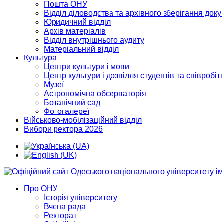
Пошта ОНУ
Відділ діловодства та архівного зберігання док
Юридичний відділ
Архів матеріалів
Відділ внутрішнього аудиту
Матеріальний відділ
Культура
Центри культури і мови
Центр культури і дозвілля студентів та співробіт
Музеї
Астрономічна обсерваторія
Ботанічний сад
Фотогалереї
Військово-мобілізаційний відділ
Вибори ректора 2026
Про ОНУ
Історія університету
Вчена рада
Ректорат