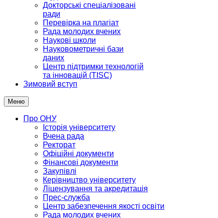
Докторські спеціалізовані
ради
Перевірка на плагіат
Рада молодих вчених
Наукові школи
Науковометричні бази
даних
Центр підтримки технологій
та інновацій (TISC)
Зимовий вступ
Меню
Про ОНУ
Історія університету
Вчена рада
Ректорат
Офіційні документи
Фінансові документи
Закупівлі
Керівництво університету
Ліцензування та акредитація
Прес-служба
Центр забезпечення якості освіти
Рада молодих вчених