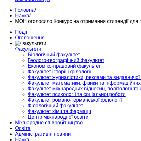
Головна
/
Наука
/
МОН оголосило Конкурс на отримання стипендії для 
Події
Оголошення
Факультети
Біологічний факультет
Геолого-географічний факультет
Економіко-правовий факультет
Факультет історії і філології
Факультет журналістики, реклами та видавничої
Факультет математики, фізики та інформаційних
Факультет міжнародних відносин, політології та с
Факультет психології та соціальної роботи
Факультет романо-германської філології
Філологічний факультет
Факультет хімії та фармації
Центр міжнародної освіти
Міжнародне співробітництво
Освіта
Адміністративні новини
Наука