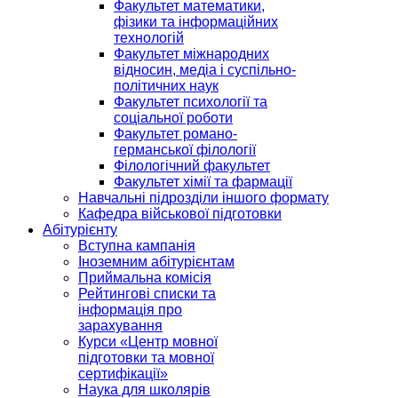
Факультет математики,
фізики та інформаційних
технологій
Факультет міжнародних
відносин, медіа і суспільно-
політичних наук
Факультет психології та
соціальної роботи
Факультет романо-
германської філології
Філологічний факультет
Факультет хімії та фармації
Навчальні підрозділи іншого формату
Кафедра військової підготовки
Абітурієнту
Вступна кампанія
Іноземним абітурієнтам
Приймальна комісія
Рейтингові списки та
інформація про
зарахування
Курси «Центр мовної
підготовки та мовної
сертифікації»
Наука для школярів