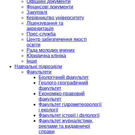
Офіційні документи
Фінансові документи
Закупівлі
Керівництво університету
Ліцензування та
акредитація
Прес-служба
Центр забезпечення якості
освіти
Рада молодих вчених
Юридична клініка
Інше
Навчальні підрозділи
Факультети
Біологічний факультет
Геолого-географічний
факультет
Економіко-правовий
факультет
Факультет гідрометеорології
і екології
Факультет історії і філології
Факультет журналістики,
реклами та видавничої
справи