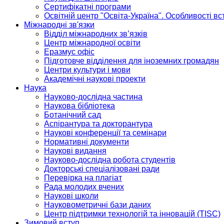
Сертифікатні програми
Освітній центр "Освіта-Україна". Особливості в
Міжнародні зв'язки
Відділ міжнародних зв’язків
Центр міжнародної освіти
Еразмус офіс
Підготовче відділення для іноземних громадян
Центри культури і мови
Академічні наукові проекти
Наука
Науково-дослідна частина
Наукова бібліотека
Ботанічний сад
Аспірантура та докторантура
Наукові конференції та семінари
Нормативні документи
Наукові видання
Науково-дослідна робота студентів
Докторські спеціалізовані ради
Перевірка на плагіат
Рада молодих вчених
Наукові школи
Науковометричні бази даних
Центр підтримки технологій та інновацій (TISC)
Зимовий вступ