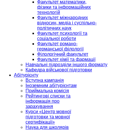
Факультет математики,
фізики та інформаційних
технологій
Факультет міжнародних
відносин, медіа і суспільно-
політичних наук
Факультет психології та
соціальної роботи
Факультет романо-
германської філології
Філологічний факультет
Факультет хімії та фармації
Навчальні підрозділи іншого формату
Кафедра військової підготовки
Абітурієнту
Вступна кампанія
Іноземним абітурієнтам
Приймальна комісія
Рейтингові списки та
інформація про
зарахування
Курси «Центр мовної
підготовки та мовної
сертифікації»
Наука для школярів