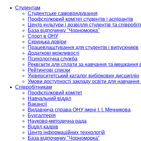
Студентам
Студентське самоврядування
Профспілковий комітет студентів і аспірантів
Центр культури і дозвілля студентів та співробіт
База відпочинку "Чорноморка"
Спорт в ОНУ
Скринька довіри
Працевлаштування для студентів і випускників
Додаткові можливості
Психологічна служба
Реквізити для сплати за навчання та мешкання 
Рейтингові списки
Університетський каталог вибіркових дисциплін
Умови доступності закладу освіти для навчання
Співробітникам
Профспілковий комітет
Навчальний відділ
Вакансії
Видавнича справа ОНУ імені І. І. Мечникова
Бухгалтерія
Науково-методична рада
Відділ кадрів
Центр інформаційних технологій
База відпочинку "Чорноморка"