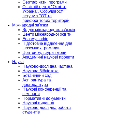
Сертифікатні програми
Освітній центр "Освіта-
Україна". Особливості
вступу з ТОТ та
прифронтових територій
Міжнародні зв'язки
Відділ міжнародних зв’язків
Центр міжнародної освіти
Еразмус офіс
Підготовче відділення для
іноземних громадян
Центри культури і мови
Академічні наукові проекти
Наука
Науково-дослідна частина
Наукова бібліотека
Ботанічний сад
Аспірантура та
докторантура
Наукові конференції та
семінари
Нормативні документи
Наукові видання
Науково-дослідна робота
студентів