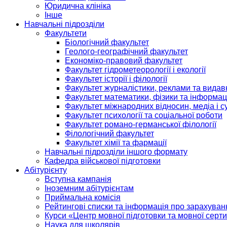
Юридична клініка
Інше
Навчальні підрозділи
Факультети
Біологічний факультет
Геолого-географічний факультет
Економіко-правовий факультет
Факультет гідрометеорології і екології
Факультет історії і філології
Факультет журналістики, реклами та видав
Факультет математики, фізики та інформац
Факультет міжнародних відносин, медіа і с
Факультет психології та соціальної роботи
Факультет романо-германської філології
Філологічний факультет
Факультет хімії та фармації
Навчальні підрозділи іншого формату
Кафедра військової підготовки
Абітурієнту
Вступна кампанія
Іноземним абітурієнтам
Приймальна комісія
Рейтингові списки та інформація про зарахуван
Курси «Центр мовної підготовки та мовної серти
Наука для школярів