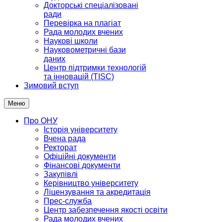
Докторські спеціалізовані
ради
Перевірка на плагіат
Рада молодих вчених
Наукові школи
Науковометричні бази
даних
Центр підтримки технологій
та інновацій (TISC)
Зимовий вступ
Меню
Про ОНУ
Історія університету
Вчена рада
Ректорат
Офіційні документи
Фінансові документи
Закупівлі
Керівництво університету
Ліцензування та акредитація
Прес-служба
Центр забезпечення якості освіти
Рада молодих вчених