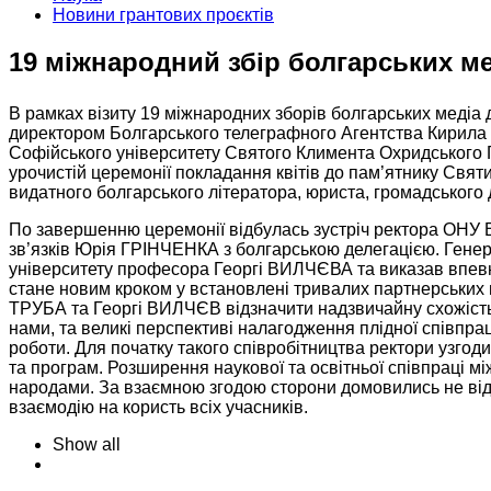
Новини грантових проєктів
19 міжнародний збiр болгарських ме
В рамках візиту 19 міжнародних зборів болгарських медіа до
директором Болгарського телеграфного Агентства Кирила
Софійського університету Святого Климента Охридського Ге
урочистій церемонії покладання квітів до пам’ятнику Свя
видатного болгарського літератора, юриста, громадського 
По завершенню церемонії відбулась зустріч ректора ОНУ
зв’язків Юрія ГРІНЧЕНКА з болгарською делегацією. Гене
університету професора Георгі ВИЛЧЄВА та виказав впевнен
стане новим кроком у встановлені тривалих партнерських
ТРУБА та Георгі ВИЛЧЄВ відзначити надзвичайну схожість о
нами, та великі перспективі налагодження плідної співпра
роботи. Для початку такого співробітництва ректори узгод
та програм. Розширення наукової та освітньої співпраці 
народами. За взаємною згодою сторони домовились не відк
взаємодію на користь всіх учасників.
Show all