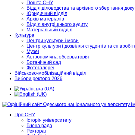
Пошта ОНУ
Відділ діловодства та архівного зберігання док
Юридичний відділ
Архів матеріалів
Відділ внутрішнього аудиту
Матеріальний відділ
Культура
Центри культури і мови
Центр культури і дозвілля студентів та співробіт
Музеї
Астрономічна обсерваторія
Ботанічний сад
Фотогалереї
Військово-мобілізаційний відділ
Вибори ректора 2026
Про ОНУ
Історія університету
Вчена рада
Ректорат