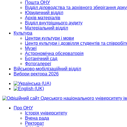
Пошта ОНУ
Відділ діловодства та архівного зберігання док
Юридичний відділ
Архів матеріалів
Відділ внутрішнього аудиту
Матеріальний відділ
Культура
Центри культури і мови
Центр культури і дозвілля студентів та співробіт
Музеї
Астрономічна обсерваторія
Ботанічний сад
Фотогалереї
Військово-мобілізаційний відділ
Вибори ректора 2026
Про ОНУ
Історія університету
Вчена рада
Ректорат