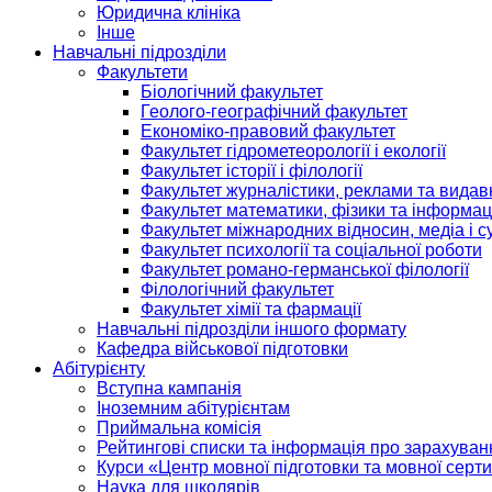
Юридична клініка
Інше
Навчальні підрозділи
Факультети
Біологічний факультет
Геолого-географічний факультет
Економіко-правовий факультет
Факультет гідрометеорології і екології
Факультет історії і філології
Факультет журналістики, реклами та видав
Факультет математики, фізики та інформац
Факультет міжнародних відносин, медіа і с
Факультет психології та соціальної роботи
Факультет романо-германської філології
Філологічний факультет
Факультет хімії та фармації
Навчальні підрозділи іншого формату
Кафедра військової підготовки
Абітурієнту
Вступна кампанія
Іноземним абітурієнтам
Приймальна комісія
Рейтингові списки та інформація про зарахуван
Курси «Центр мовної підготовки та мовної серти
Наука для школярів