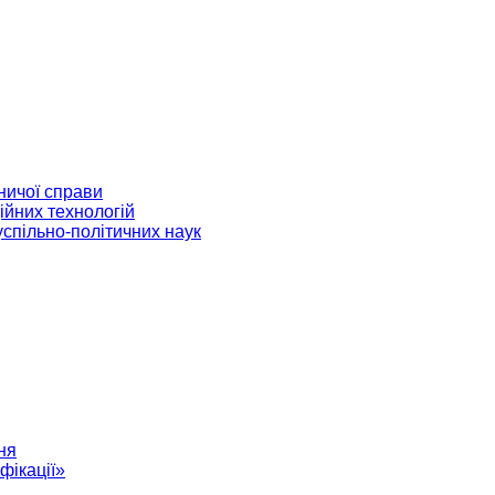
ничої справи
ійних технологій
успільно-політичних наук
ня
фікації»