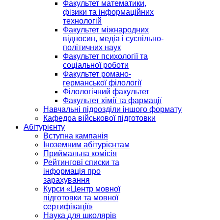
Факультет математики,
фізики та інформаційних
технологій
Факультет міжнародних
відносин, медіа і суспільно-
політичних наук
Факультет психології та
соціальної роботи
Факультет романо-
германської філології
Філологічний факультет
Факультет хімії та фармації
Навчальні підрозділи іншого формату
Кафедра військової підготовки
Абітурієнту
Вступна кампанія
Іноземним абітурієнтам
Приймальна комісія
Рейтингові списки та
інформація про
зарахування
Курси «Центр мовної
підготовки та мовної
сертифікації»
Наука для школярів