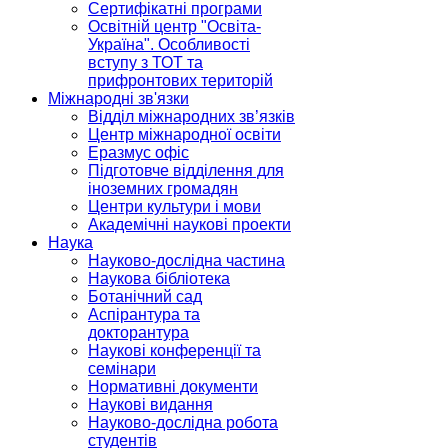
Сертифікатні програми
Освітній центр "Освіта-
Україна". Особливості
вступу з ТОТ та
прифронтових територій
Міжнародні зв'язки
Відділ міжнародних зв’язків
Центр міжнародної освіти
Еразмус офіс
Підготовче відділення для
іноземних громадян
Центри культури і мови
Академічні наукові проекти
Наука
Науково-дослідна частина
Наукова бібліотека
Ботанічний сад
Аспірантура та
докторантура
Наукові конференції та
семінари
Нормативні документи
Наукові видання
Науково-дослідна робота
студентів