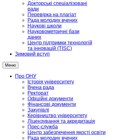
Докторські спеціалізовані
ради
Перевірка на плагіат
Рада молодих вчених
Наукові школи
Науковометричні бази
даних
Центр підтримки технологій
та інновацій (TISC)
Зимовий вступ
Меню
Про ОНУ
Історія університету
Вчена рада
Ректорат
Офіційні документи
Фінансові документи
Закупівлі
Керівництво університету
Ліцензування та акредитація
Прес-служба
Центр забезпечення якості освіти
Рада молодих вчених