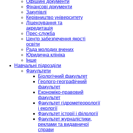
Офіційні документи
Фінансові документи
Закупівлі
Керівництво університету
Ліцензування та
акредитація
Прес-служба
Центр забезпечення якості
освіти
Рада молодих вчених
Юридична клініка
Інше
Навчальні підрозділи
Факультети
Біологічний факультет
Геолого-географічний
факультет
Економіко-правовий
факультет
Факультет гідрометеорології
і екології
Факультет історії і філології
Факультет журналістики,
реклами та видавничої
справи