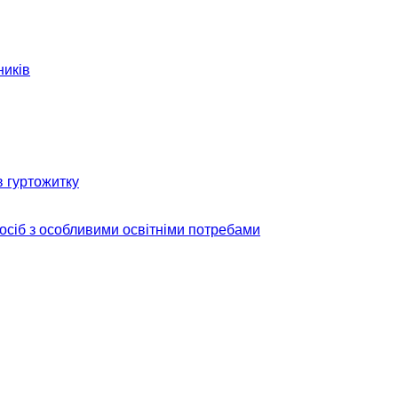
ників
в гуртожитку
 осіб з особливими освітніми потребами