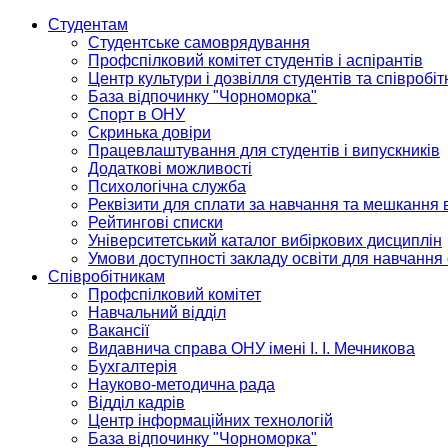
Студентам
Студентське самоврядування
Профспілковий комітет студентів і аспірантів
Центр культури і дозвілля студентів та співробіт
База відпочинку "Чорноморка"
Спорт в ОНУ
Скринька довіри
Працевлаштування для студентів і випускників
Додаткові можливості
Психологічна служба
Реквізити для сплати за навчання та мешкання 
Рейтингові списки
Університетський каталог вибіркових дисциплін
Умови доступності закладу освіти для навчання
Співробітникам
Профспілковий комітет
Навчальний відділ
Вакансії
Видавнича справа ОНУ імені І. І. Мечникова
Бухгалтерія
Науково-методична рада
Відділ кадрів
Центр інформаційних технологій
База відпочинку "Чорноморка"