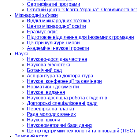
Сертифікатні програми
Освітній центр "Освіта-Україна". Особливості в
Міжнародні зв'язки
Відділ міжнародних зв’язків
Центр міжнародної освіти
Еразмус офіс
Підготовче відділення для іноземних громадян
Центри культури і мови
Академічні наукові проекти
Наука
Науково-дослідна частина
Наукова бібліотека
Ботанічний сад
Аспірантура та докторантура
Наукові конференції та семінари
Нормативні документи
Наукові видання
Науково-дослідна робота студентів
Докторські спеціалізовані ради
Перевірка на плагіат
Рада молодих вчених
Наукові школи
Науковометричні бази даних
Центр підтримки технологій та інновацій (TISC)
Зимовий вступ