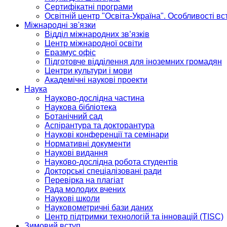
Сертифікатні програми
Освітній центр "Освіта-Україна". Особливості в
Міжнародні зв'язки
Відділ міжнародних зв’язків
Центр міжнародної освіти
Еразмус офіс
Підготовче відділення для іноземних громадян
Центри культури і мови
Академічні наукові проекти
Наука
Науково-дослідна частина
Наукова бібліотека
Ботанічний сад
Аспірантура та докторантура
Наукові конференції та семінари
Нормативні документи
Наукові видання
Науково-дослідна робота студентів
Докторські спеціалізовані ради
Перевірка на плагіат
Рада молодих вчених
Наукові школи
Науковометричні бази даних
Центр підтримки технологій та інновацій (TISC)
Зимовий вступ