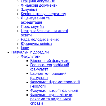
Офіційні документи
Фінансові документи
Закупівлі
Керівництво університету
Ліцензування та
акредитація
Прес-служба
Центр забезпечення якості
освіти
Рада молодих вчених
Юридична клініка
Інше
Навчальні підрозділи
Факультети
Біологічний факультет
Геолого-географічний
факультет
Економіко-правовий
факультет
Факультет гідрометеорології
і екології
Факультет історії і філології
Факультет журналістики,
реклами та видавничої
справи