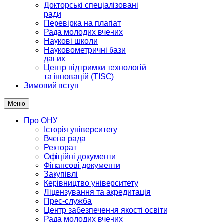
Докторські спеціалізовані
ради
Перевірка на плагіат
Рада молодих вчених
Наукові школи
Науковометричні бази
даних
Центр підтримки технологій
та інновацій (TISC)
Зимовий вступ
Меню
Про ОНУ
Історія університету
Вчена рада
Ректорат
Офіційні документи
Фінансові документи
Закупівлі
Керівництво університету
Ліцензування та акредитація
Прес-служба
Центр забезпечення якості освіти
Рада молодих вчених