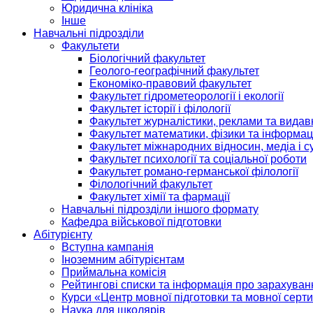
Юридична клініка
Інше
Навчальні підрозділи
Факультети
Біологічний факультет
Геолого-географічний факультет
Економіко-правовий факультет
Факультет гідрометеорології і екології
Факультет історії і філології
Факультет журналістики, реклами та видав
Факультет математики, фізики та інформац
Факультет міжнародних відносин, медіа і с
Факультет психології та соціальної роботи
Факультет романо-германської філології
Філологічний факультет
Факультет хімії та фармації
Навчальні підрозділи іншого формату
Кафедра військової підготовки
Абітурієнту
Вступна кампанія
Іноземним абітурієнтам
Приймальна комісія
Рейтингові списки та інформація про зарахуван
Курси «Центр мовної підготовки та мовної серти
Наука для школярів