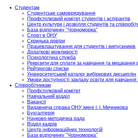
Студентам
Студентське самоврядування
Профспілковий комітет студентів і аспірантів
Центр культури і дозвілля студентів та співробіт
База відпочинку "Чорноморка"
Спорт в ОНУ
Скринька довіри
Працевлаштування для студентів і випускників
Додаткові можливості
Психологічна служба
Реквізити для сплати за навчання та мешкання 
Рейтингові списки
Університетський каталог вибіркових дисциплін
Умови доступності закладу освіти для навчання
Співробітникам
Профспілковий комітет
Навчальний відділ
Вакансії
Видавнича справа ОНУ імені І. І. Мечникова
Бухгалтерія
Науково-методична рада
Відділ кадрів
Центр інформаційних технологій
База відпочинку "Чорноморка"