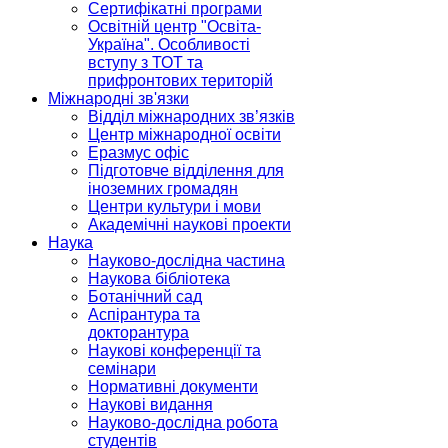
Сертифікатні програми
Освітній центр "Освіта-
Україна". Особливості
вступу з ТОТ та
прифронтових територій
Міжнародні зв'язки
Відділ міжнародних зв’язків
Центр міжнародної освіти
Еразмус офіс
Підготовче відділення для
іноземних громадян
Центри культури і мови
Академічні наукові проекти
Наука
Науково-дослідна частина
Наукова бібліотека
Ботанічний сад
Аспірантура та
докторантура
Наукові конференції та
семінари
Нормативні документи
Наукові видання
Науково-дослідна робота
студентів