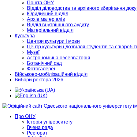
Пошта ОНУ
Відділ діловодства та архівного зберігання док
Юридичний відділ
Архів матеріалів
Відділ внутрішнього аудиту
Матеріальний відділ
Культура
Центри культури і мови
Центр культури і дозвілля студентів та співробіт
Музеї
Астрономічна обсерваторія
Ботанічний сад
Фотогалереї
Військово-мобілізаційний відділ
Вибори ректора 2026
Про ОНУ
Історія університету
Вчена рада
Ректорат