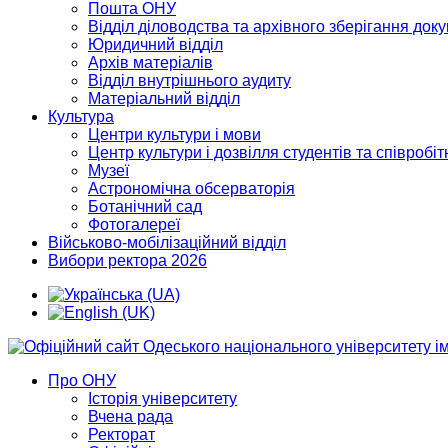
Пошта ОНУ
Відділ діловодства та архівного зберігання док
Юридичний відділ
Архів матеріалів
Відділ внутрішнього аудиту
Матеріальний відділ
Культура
Центри культури і мови
Центр культури і дозвілля студентів та співробіт
Музеї
Астрономічна обсерваторія
Ботанічний сад
Фотогалереї
Військово-мобілізаційний відділ
Вибори ректора 2026
Про ОНУ
Історія університету
Вчена рада
Ректорат