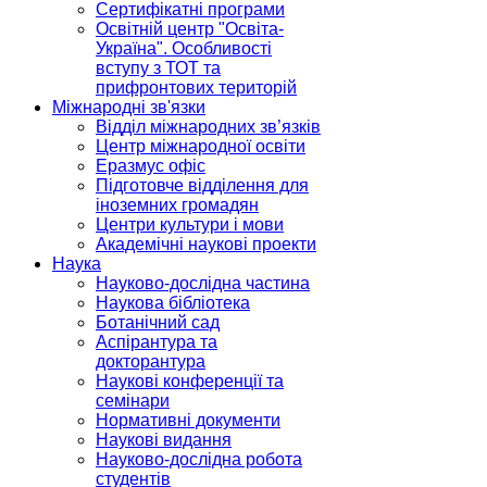
Сертифікатні програми
Освітній центр "Освіта-
Україна". Особливості
вступу з ТОТ та
прифронтових територій
Міжнародні зв'язки
Відділ міжнародних зв’язків
Центр міжнародної освіти
Еразмус офіс
Підготовче відділення для
іноземних громадян
Центри культури і мови
Академічні наукові проекти
Наука
Науково-дослідна частина
Наукова бібліотека
Ботанічний сад
Аспірантура та
докторантура
Наукові конференції та
семінари
Нормативні документи
Наукові видання
Науково-дослідна робота
студентів