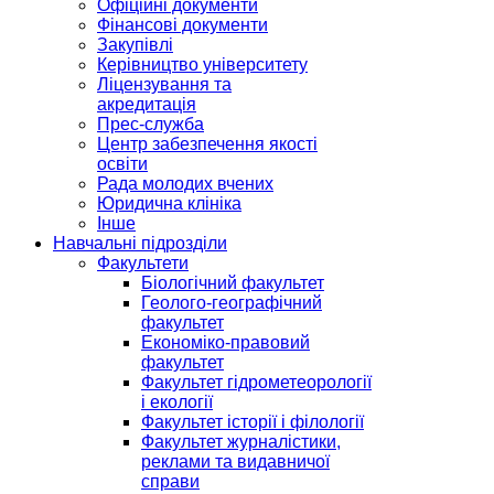
Офіційні документи
Фінансові документи
Закупівлі
Керівництво університету
Ліцензування та
акредитація
Прес-служба
Центр забезпечення якості
освіти
Рада молодих вчених
Юридична клініка
Інше
Навчальні підрозділи
Факультети
Біологічний факультет
Геолого-географічний
факультет
Економіко-правовий
факультет
Факультет гідрометеорології
і екології
Факультет історії і філології
Факультет журналістики,
реклами та видавничої
справи