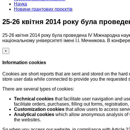
Наука
Новини грантових проєктів
25-26 квітня 2014 року була провед
25-26 квітня 2014 року була проведена ІV Міжнародна нау
національному університеті імені І.І. Мечникова. В конфере
×
Information cookies
Cookies are short reports that are sent and stored on the hard
store user data while connected to provide you the requested
There are several types of cookies:
Technical cookies
that facilitate user navigation and us
facilitate orders, purchases, filling out forms, registration, 
Customization cookies
that allow users to access servi
Analytical cookies
which allow anonymous analysis of th
the websites.
So when you access our website, in compliance with Article 22