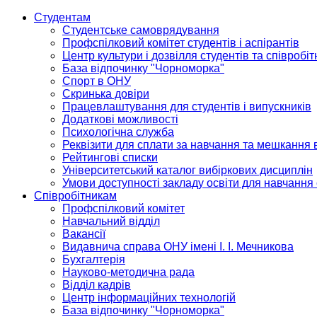
Студентам
Студентське самоврядування
Профспілковий комітет студентів і аспірантів
Центр культури і дозвілля студентів та співробіт
База відпочинку "Чорноморка"
Спорт в ОНУ
Скринька довіри
Працевлаштування для студентів і випускників
Додаткові можливості
Психологічна служба
Реквізити для сплати за навчання та мешкання 
Рейтингові списки
Університетський каталог вибіркових дисциплін
Умови доступності закладу освіти для навчання
Співробітникам
Профспілковий комітет
Навчальний відділ
Вакансії
Видавнича справа ОНУ імені І. І. Мечникова
Бухгалтерія
Науково-методична рада
Відділ кадрів
Центр інформаційних технологій
База відпочинку "Чорноморка"