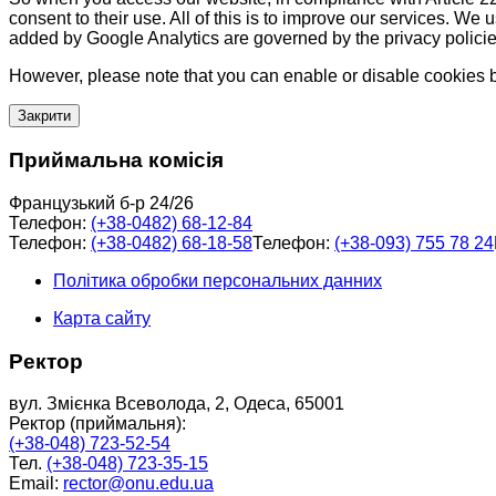
consent to their use. All of this is to improve our services. We
added by Google Analytics are governed by the privacy policie
However, please note that you can enable or disable cookies by
Закрити
Приймальна комісія
Французький б-р 24/26
Телефон:
(+38-0482) 68-12-84
Телефон:
(+38-0482) 68-18-58
Телефон:
(+38-093) 755 78 24
Політика обробки персональних данних
Карта сайту
Ректор
вул. Змієнка Всеволода, 2, Одеса, 65001
Ректор (приймальня):
(+38-048) 723-52-54
Тел.
(+38-048) 723-35-15
Email:
rector@onu.edu.ua