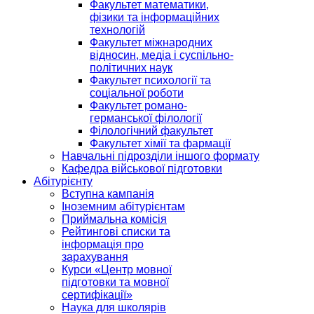
Факультет математики,
фізики та інформаційних
технологій
Факультет міжнародних
відносин, медіа і суспільно-
політичних наук
Факультет психології та
соціальної роботи
Факультет романо-
германської філології
Філологічний факультет
Факультет хімії та фармації
Навчальні підрозділи іншого формату
Кафедра військової підготовки
Абітурієнту
Вступна кампанія
Іноземним абітурієнтам
Приймальна комісія
Рейтингові списки та
інформація про
зарахування
Курси «Центр мовної
підготовки та мовної
сертифікації»
Наука для школярів