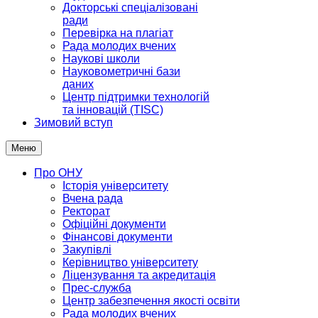
Докторські спеціалізовані
ради
Перевірка на плагіат
Рада молодих вчених
Наукові школи
Науковометричні бази
даних
Центр підтримки технологій
та інновацій (TISC)
Зимовий вступ
Меню
Про ОНУ
Історія університету
Вчена рада
Ректорат
Офіційні документи
Фінансові документи
Закупівлі
Керівництво університету
Ліцензування та акредитація
Прес-служба
Центр забезпечення якості освіти
Рада молодих вчених