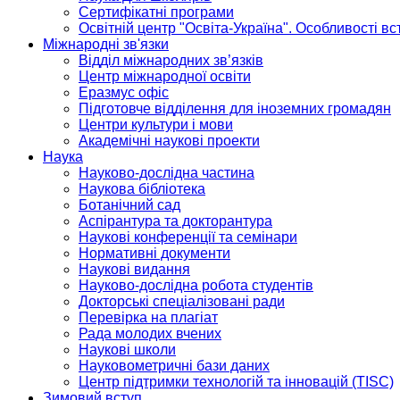
Сертифікатні програми
Освітній центр "Освіта-Україна". Особливості в
Міжнародні зв'язки
Відділ міжнародних зв’язків
Центр міжнародної освіти
Еразмус офіс
Підготовче відділення для іноземних громадян
Центри культури і мови
Академічні наукові проекти
Наука
Науково-дослідна частина
Наукова бібліотека
Ботанічний сад
Аспірантура та докторантура
Наукові конференції та семінари
Нормативні документи
Наукові видання
Науково-дослідна робота студентів
Докторські спеціалізовані ради
Перевірка на плагіат
Рада молодих вчених
Наукові школи
Науковометричні бази даних
Центр підтримки технологій та інновацій (TISC)
Зимовий вступ