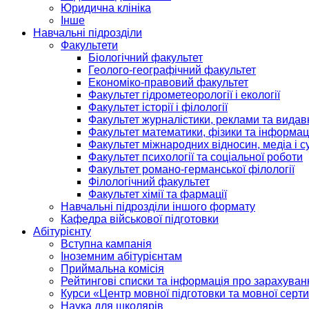
Юридична клініка
Інше
Навчальні підрозділи
Факультети
Біологічний факультет
Геолого-географічний факультет
Економіко-правовий факультет
Факультет гідрометеорології і екології
Факультет історії і філології
Факультет журналістики, реклами та видав
Факультет математики, фізики та інформац
Факультет міжнародних відносин, медіа і с
Факультет психології та соціальної роботи
Факультет романо-германської філології
Філологічний факультет
Факультет хімії та фармації
Навчальні підрозділи іншого формату
Кафедра військової підготовки
Абітурієнту
Вступна кампанія
Іноземним абітурієнтам
Приймальна комісія
Рейтингові списки та інформація про зарахуван
Курси «Центр мовної підготовки та мовної серти
Наука для школярів