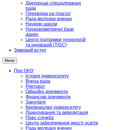
Докторські спеціалізовані
ради
Перевірка на плагіат
Рада молодих вчених
Наукові школи
Науковометричні бази
даних
Центр підтримки технологій
та інновацій (TISC)
Зимовий вступ
Меню
Про ОНУ
Історія університету
Вчена рада
Ректорат
Офіційні документи
Фінансові документи
Закупівлі
Керівництво університету
Ліцензування та акредитація
Прес-служба
Центр забезпечення якості освіти
Рада молодих вчених