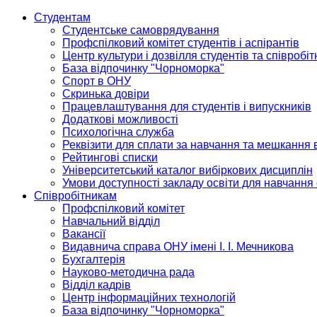
Студентам
Студентське самоврядування
Профспілковий комітет студентів і аспірантів
Центр культури і дозвілля студентів та співробіт
База відпочинку "Чорноморка"
Спорт в ОНУ
Скринька довіри
Працевлаштування для студентів і випускників
Додаткові можливості
Психологічна служба
Реквізити для сплати за навчання та мешкання 
Рейтингові списки
Університетський каталог вибіркових дисциплін
Умови доступності закладу освіти для навчання
Співробітникам
Профспілковий комітет
Навчальний відділ
Вакансії
Видавнича справа ОНУ імені І. І. Мечникова
Бухгалтерія
Науково-методична рада
Відділ кадрів
Центр інформаційних технологій
База відпочинку "Чорноморка"