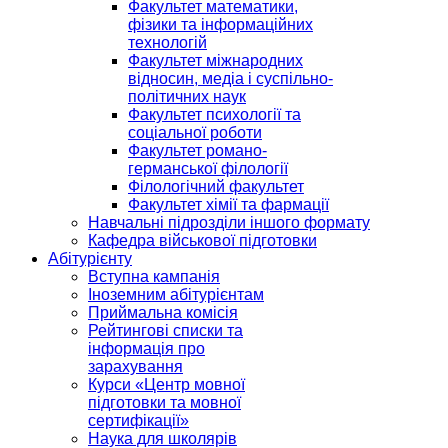
Факультет математики,
фізики та інформаційних
технологій
Факультет міжнародних
відносин, медіа і суспільно-
політичних наук
Факультет психології та
соціальної роботи
Факультет романо-
германської філології
Філологічний факультет
Факультет хімії та фармації
Навчальні підрозділи іншого формату
Кафедра військової підготовки
Абітурієнту
Вступна кампанія
Іноземним абітурієнтам
Приймальна комісія
Рейтингові списки та
інформація про
зарахування
Курси «Центр мовної
підготовки та мовної
сертифікації»
Наука для школярів