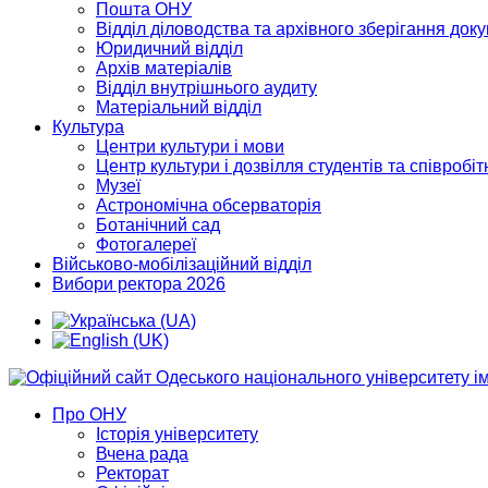
Пошта ОНУ
Відділ діловодства та архівного зберігання док
Юридичний відділ
Архів матеріалів
Відділ внутрішнього аудиту
Матеріальний відділ
Культура
Центри культури і мови
Центр культури і дозвілля студентів та співробіт
Музеї
Астрономічна обсерваторія
Ботанічний сад
Фотогалереї
Військово-мобілізаційний відділ
Вибори ректора 2026
Про ОНУ
Історія університету
Вчена рада
Ректорат