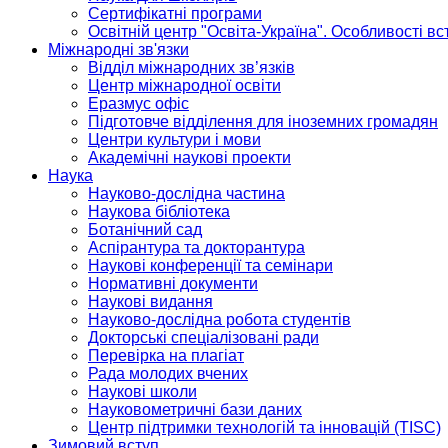
Сертифікатні програми
Освітній центр "Освіта-Україна". Особливості в
Міжнародні зв'язки
Відділ міжнародних зв’язків
Центр міжнародної освіти
Еразмус офіс
Підготовче відділення для іноземних громадян
Центри культури і мови
Академічні наукові проекти
Наука
Науково-дослідна частина
Наукова бібліотека
Ботанічний сад
Аспірантура та докторантура
Наукові конференції та семінари
Нормативні документи
Наукові видання
Науково-дослідна робота студентів
Докторські спеціалізовані ради
Перевірка на плагіат
Рада молодих вчених
Наукові школи
Науковометричні бази даних
Центр підтримки технологій та інновацій (TISC)
Зимовий вступ