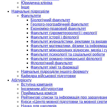
Юридична клініка
Інше
Навчальні підрозділи
Факультети
Біологічний факультет
Геолого-географічний факультет
Економіко-правовий факультет
Факультет гідрометеорології і екології
Факультет історії і філології
Факультет журналістики, реклами та видав
Факультет математики, фізики та інформац
Факультет міжнародних відносин, медіа і с
Факультет психології та соціальної роботи
Факультет романо-германської філології
Філологічний факультет
Факультет хімії та фармації
Навчальні підрозділи іншого формату
Кафедра військової підготовки
Абітурієнту
Вступна кампанія
Іноземним абітурієнтам
Приймальна комісія
Рейтингові списки та інформація про зарахуван
Курси «Центр мовної підготовки та мовної серти
Наука для школярів