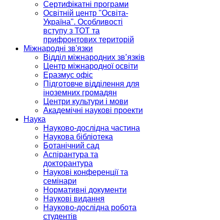
Сертифікатні програми
Освітній центр "Освіта-
Україна". Особливості
вступу з ТОТ та
прифронтових територій
Міжнародні зв'язки
Відділ міжнародних зв’язків
Центр міжнародної освіти
Еразмус офіс
Підготовче відділення для
іноземних громадян
Центри культури і мови
Академічні наукові проекти
Наука
Науково-дослідна частина
Наукова бібліотека
Ботанічний сад
Аспірантура та
докторантура
Наукові конференції та
семінари
Нормативні документи
Наукові видання
Науково-дослідна робота
студентів