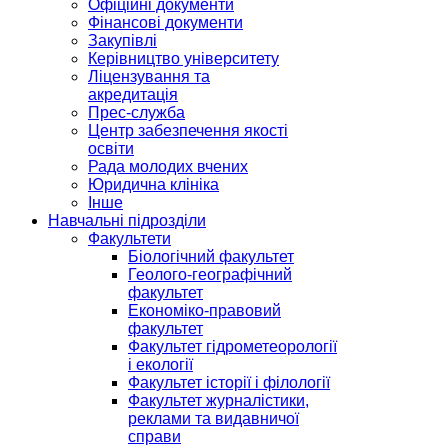
Офіційні документи
Фінансові документи
Закупівлі
Керівництво університету
Ліцензування та
акредитація
Прес-служба
Центр забезпечення якості
освіти
Рада молодих вчених
Юридична клініка
Інше
Навчальні підрозділи
Факультети
Біологічний факультет
Геолого-географічний
факультет
Економіко-правовий
факультет
Факультет гідрометеорології
і екології
Факультет історії і філології
Факультет журналістики,
реклами та видавничої
справи